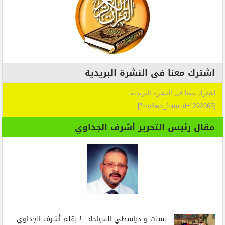
اشترك معنا فى النشرة البريدية
اشترك معنا فى النشرة البريدية
[mc4wp_form id="292065"]
مقال رئيس التحرير أشرف الجداوي
بسنت و دياسطي السياحة ..! بقلم أشرف الجداوي