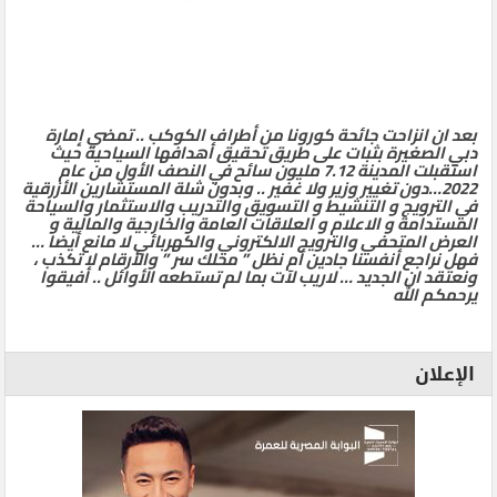
بعد ان انزاحت جائحة كورونا من أطراف الكوكب .. تمضي إمارة
دبي الصغيرة بثبات على طريق تحقيق أهدافها السياحية حيث
استقبلت المدينة 7.12 مليون سائح في النصف الأول من عام
2022…دون تغيير وزير ولا غفير .. وبدون شلة المستشارين الأزرقية
في الترويج و التنشيط و التسويق والتدريب والاستثمار والسياحة
المستدامة و الاعلام و العلاقات العامة والخارجية والمالية و
العرض المتحفي والترويج الالكتروني والكهربائي لا مانع أيضا …
فهل نراجع أنفسنا جادين أم نظل ” محلك سر ” والأرقام لا تكذب ،
ونعتقد ان الجديد … لاريب لآت بما لم تستطعه الأوائل .. أفيقوا
يرحمكم الله
الإعلان