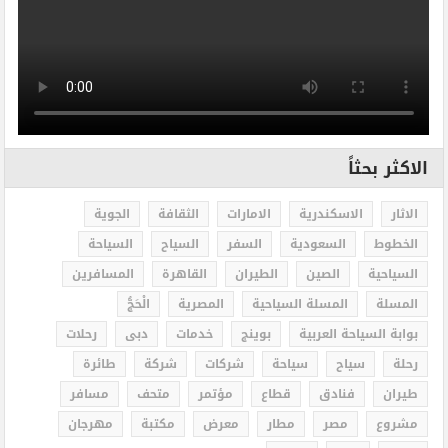
الاكثر بحثاً
الاثار
الاسكندرية
الامارات
الثقافة
الجوية
الخطوط
السعودية
السفر
السياح
السياحة
السياحية
الصين
الطيران
القاهرة
المسافرين
المسلة
المسلة السياحية
المصرية
الْحَجُّ
بوابة السياحة العربية
بوينج
خدمات
دبى
رحلات
رحلة
سياح
سياحة
شركات
شركة
طائرة
طيران
فنادق
قطاع
مؤتمر
متحف
مسافر
مشروع
مصر
مطار
معرض
مكتبة
مهرجان