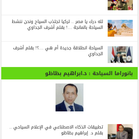
لله درك يا مصر .. تركيا تجتذب السياح ونحن ننشط
السياحة بالمانجة …! بقلم أشرف الجداوي
السياحة انطلاقة جديدة أم هي …؟! بقلم أشرف
الجداوي
بانوراما السياحة : د.ابراهيم بظاظو
تطبيقات الذكاء الاصطناعي في الإعلام السياحي ..
بقلم د. إبراهيم بظاظو