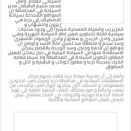
السياحي القادم. وقال
محمد سليم قطيفان مدير
السياحة في المحافظة إن
الثاني
المواقع المحددة لسياحة
الاصطياف في درعا هي
زيزون وتلشهاب و
المزيريب والمياه المعدنية مشيرا إلى وجود منتجات
سياحية قابلة للتطوير ضمن إطار السياحة النهرية وهي
مجرى وادي الزيدي و مشروع وادي اليرموك الأشعري
وسد سحم و منطقة سد تسيل غابة الأسد وأوضح أن
مواقع تل الحارة وجلين وسد الوحدة بالقصير يمكن
الاستفادة منها في السياحة البيئية في حين يمكن تفعيل
المغاور لتطوير السياحة في المحافظة ولا سيما مغارة
الكرك بمدينة درعا و مغاور كوكب و الطيارة و التل و
المطوق.
وأشار إلى أن مديرية سياحة درعا قامت بتجهيز مراكز
الاستعلامات السياحية في محافظة درعا ومركز نصيب الحدودي
بالمعلومات و الخدمات التي يحتاجها الزوار العرب والاجانب من
نشرات وخرائط و صور بمختلف اللغات الاجنبية اضافة إلى تزويد
الصالة الجديدة للهجرة والجوازات في المركز بشاشتي عرض
كبيرتين لعرض المواقع السياحية والأثرية.