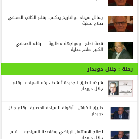
رسائل‭ ‬سيناء‭.. ‬والتاريخ‭ ‬يتكلم.. بقلم الكاتب الصحفي
صلاح عطية
قصة نجاح ..ومواجهة مطلوبة … بقلم الصحفي
الكبير صلاح عطية
رحلة : جلال دويدار
شبكة الطرق الجديدة تُنشط حركة السياحة ..بقلم
جلال دويدار
طريق الكباش.. أيقونة للسياحة المصرية.. بقلم جلال
دويدار
لصالح الاستثمار الرياضي بمقاصدنا السياحية .. بقلم
جلال دويدار