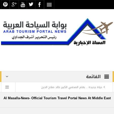
القائمة
حياة جديدة .. بقلم الصحفي الكبير خالد صلاح الدين
دراسة علمية ترصد الاكتشافات الأثرية والتطوير بجبانة الشاطبي
Al Masalla-News- Official Tourism Travel Portal News At Middle East
بالإسكندرية