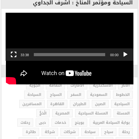
السياحة ومؤتمر المناخ : أشرف الجداوي
مشغل
الفيديو
33:38
00:00
الاكثر بحثاً
الاثار
الاسكندرية
الامارات
الثقافة
الجوية
الخطوط
السعودية
السفر
السياح
السياحة
السياحية
الصين
الطيران
القاهرة
المسافرين
المسلة
المسلة السياحية
المصرية
الْحَجُّ
بوابة السياحة العربية
بوينج
خدمات
دبى
رحلات
رحلة
سياح
سياحة
شركات
شركة
طائرة