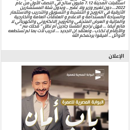
استقبلت المدينة 7.12 مليون سائح في النصف الأول من عام
2022… دون تغيير وزير ولا غفير .. وبدون شلة المستشارين
الأزرقية في الترويج و التنشيط و التسويق والتدريب والاستثمار
والسياحة المستدامة و الاعلام و العلاقات العامة والخارجية
والمالية و العرض المتحفي والترويج الالكتروني والكهربائي لا
مانع أيضا … فهل نراجع أنفسنا جادين أم نظل ” محلك سر ”
والأرقام لا تكذب ، ونعتقد ان الجديد … لاريب لآت بما لم تستطعه
الأوائل .. أفيقوا يرحمكم الله
الإعلان