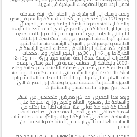
تحمل أيضاً صوراً للمقومات السياحية في سوريا.
ولفت بارسيك إلى أنه يشارك في الجناح الذي تبلغ مساحته
بحدود 128 مترا عدد كبير من مكاتب السياحة والسفر في سوريا
والمنشآت الفندقية والسياحية الهامة وعدد من الحرفيين
موضحا أن المشاركة في المعرض الذي تستمر فعالياته أربعة
أيام تأتي بالتزامن مع حملة ترويجية إعلانية وإعلامية كبيرة
نفذتها الوزارة منذ أسبوعين في لندن حيث نشرت الإعلانات
الطرقية والبوسترات في الشوارع الرئيسية منذ بداية الشهر
الجاري كما ستنشر الإعلانات في محطات المترو الرئيسية في
الفترة ما بين 16 إلى 30 من الشهر الجاري وفي محطات
القطارات الرئيسية لمدة أربعة أسابيع فيما بين16-11 و13-12
-2009 بالإضافة إلى حملات إعلانية في أهم وسائل الإعلام
البريطانية كإعلان مميز في صحيفة الاندبندنت البريطانية وذلك
استكمالاً لخطة وزارة السياحة التي تضمنت تكثيف الجهود منذ
بداية العام الحالي لمواجهة الأزمة الاقتصادية العالمية وإبراز
الصورة الحضارية الحقيقية لسوريا وكذلك إبراز الميزات التي
تجعل من سوريا جاذبة للسياح والاستثمارات.
ويعد هذا المعرض أحد أكبر معرضين متخصصين عن السفر
والسياحة على مستوى العالم وتحرص وزارة السياحة على
المشاركة فيه منذ حوالي عشر سنوات نظراً لما يمثله من
أهمية كملتقى لكبرى الدول المتقدمة في صناعة السفر
والسياحة إضافة إلى مشاركة الهيئات والمؤسسات والمنشآت
السياحية العالمية التي ترغب في المشاركة والتعريف عن
نفسها.
والجدير بالذكر أن عدد السياح الأوروبيين إلى سوريا ارتفع حتى