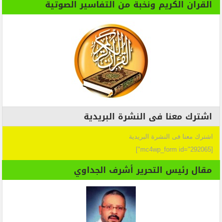
القران الكريم ونخبة من التفاسير الصوتية
اشترك معنا فى النشرة البريدية
اشترك معنا فى النشرة البريدية
[mc4wp_form id="292065"]
مقال رئيس التحرير أشرف الجداوي