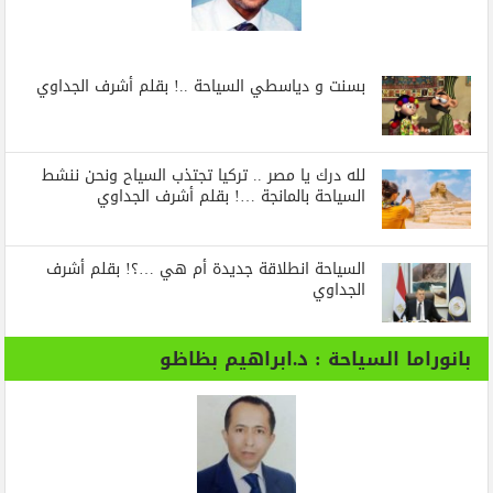
بسنت و دياسطي السياحة ..! بقلم أشرف الجداوي
لله درك يا مصر .. تركيا تجتذب السياح ونحن ننشط
السياحة بالمانجة …! بقلم أشرف الجداوي
السياحة انطلاقة جديدة أم هي …؟! بقلم أشرف
الجداوي
بانوراما السياحة : د.ابراهيم بظاظو