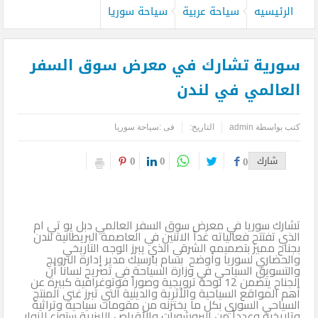
الرئيسيه
سياحة عربية
سياحة سوريا
سورية تشارك في معرض سوق السفر
العالمي في لندن
كتب بواسطة
admin
التاريخ:
فى :
سياحة سوريا
0
0
شارك
0
تشارك سوريا في معرض سوق السفر العالمي دبل يو تي ام
الذي تفتتح فعالياته غداً الاثنين في العاصمة البريطانية لندن
بجناح مميز بتصميمه الشرقي الذي يبرز الوجه التاريخي
والحضاري لسوريا وأوضح بسام بارسيك مدير إدارة الترويج
والتسويق السياحي في وزارة السياحة في تصريح لسانا أن
الجناح يتضمن 12 لوحة ترويجية وصوراً فوتوغرافية كبيرة عن
أهم المواقع السياحية والأثرية والدينية التي تبرز غنى المنتج
السياحي السوري بكل ما يختزنه من مقومات سياحية وتراثية
وتاريخية وعدداً من البروشورات والأقراص الليزرية ستوزع للزوار