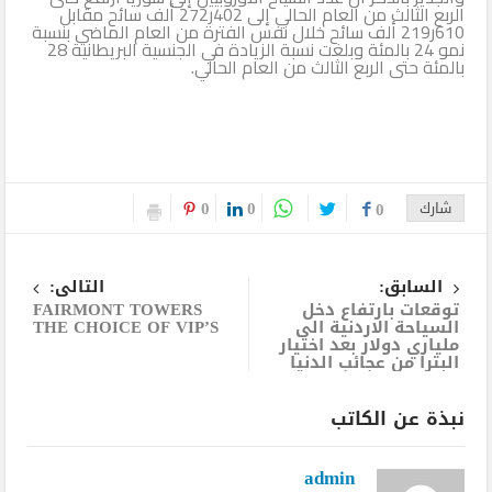
الربع الثالث من العام الحالي إلى 402ر272 ألف سائح مقابل
610ر219 ألف سائح خلال نفس الفترة من العام الماضي بنسبة
نمو 24 بالمئة وبلغت نسبة الزيادة في الجنسية البريطانية 28
بالمئة حتى الربع الثالث من العام الحالي.
0
0
شارك
0
السابق:
التالى:
توقعات بارتفاع دخل
FAIRMONT TOWERS
السياحة الاردنية الى
THE CHOICE OF VIP’S
ملياري دولار بعد اختيار
البترا من عجائب الدنيا
نبذة عن الكاتب
admin