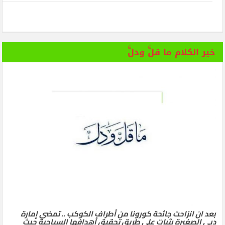
خير الكلام ما قلَّ ودلَّ
بعد ان انزاحت جائحة كورونا من أطراف الكوكب .. تمضي إمارة
دبي الصغيرة بثبات على طريق تحقيق أهدافها السياحية حيث