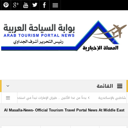
القائمة
لإسكندرية
بدءاً من غدا الأثنين .. طيران الإمارات تبدأ في استخدام بطاقات الصعود ” الر
 ترفض الرد المستفز لبطلة كليوباترا وتصدر بيانها الثاني
Al Masalla-News- Official Tourism Travel Portal News At Middle East