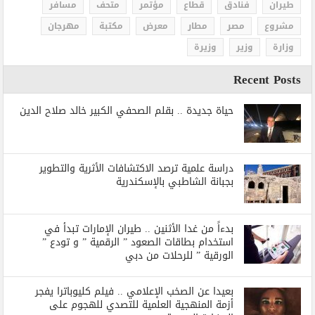
طيران
فنادق
قطاع
مؤتمر
متحف
مسافر
مشروع
مصر
مطار
معرض
مكتبة
مهرجان
وزارة
وزير
وزيرة
Recent Posts
حياة جديدة .. بقلم الصحفي الكبير خالد صلاح الدين
دراسة علمية ترصد الاكتشافات الأثرية والتطوير
بجبانة الشاطبي بالإسكندرية
بدءاً من غدا الأثنين .. طيران الإمارات تبدأ في
استخدام بطاقات الصعود ” الرقمية ” و تودع ”
الورقية ” للرحلات من دبي
بعيدا عن الصخب الإعلامي .. فيلم كليوباترا يفجر
أزمة المنهجية العلمية للتصدي للهجوم على