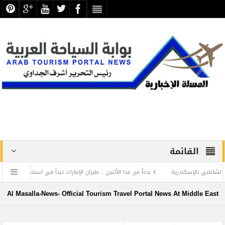
القائمة
الإسكندرية
بدءاً من غدا الأثنين .. طيران الإمارات تبدأ في استخدام بطاقات الصعود ” ال
ة ترفض الرد المستفز لبطلة كليوباترا وتصدر بيانها الثاني
Al Masalla-News- Official Tourism Travel Portal News At Middle East