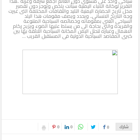
سياحى واحد على مستوى دول العالم اجمع شرقه وغربه ..هذا
التقرير لوكالة الانباء اليمنية سبأنت يلخص ويوجز دون تقصير
مخل تاريخ الحضارة اليمنية التليد والثقافات المختلفة التى غيرت
وجه التاريخ الانسانى.. ويحدد ويصف مقومات هذا اليلد
السياحى الغنى بمقوماته وخصائصه السياحية المتنوعة
والفريدة والتى بحاجة الى من يسلط عليها الضوء ويزيح ركام
الاهمال وغباره لتحتل اليمن المكانة السياحبة اللائقة بها بين
كبرى المقاصد السياحية الدولية فى المستقبل القريب …
0
0
شارك
0