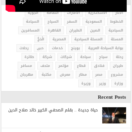
الاثار
الاسكندرية
الامارات
الثقافة
الجوية
الخطوط
السعودية
السفر
السياح
السياحة
السياحية
الصين
الطيران
القاهرة
المسافرين
المسلة
المسلة السياحية
المصرية
الْحَجُّ
بوابة السياحة العربية
بوينج
خدمات
دبى
رحلات
رحلة
سياح
سياحة
شركات
شركة
طائرة
طيران
فنادق
قطاع
مؤتمر
متحف
مسافر
مشروع
مصر
مطار
معرض
مكتبة
مهرجان
وزارة
وزير
وزيرة
Recent Posts
حياة جديدة .. بقلم الصحفي الكبير خالد صلاح الدين