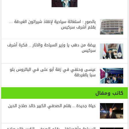
بالصور : استغاثة سياحية لإنقاذ شيراتون الغردقة …
بقلم أشرف سركيس
بيضة من دهب يا وزير السياحة والاثار .. فكرة أشرف
سركيس
عيسى وحنفي في زفة أبو على في الباتروس بلو
سبا بالغردقة
كاتب ومقال
حياة جديدة .. بقلم الصحفي الكبير خالد صلاح الدين