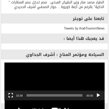
الطيار محمد منار وزير الطيران المدنى: مصر تدخل عصر المطارات ”
الذكية” بالرغم من أزمة كورونا… حوار الصحفي أشرف الحديدي
تابعنا على تويتر
Tweets by ArabTourismNews
قد يعجبك هذا أيضا :
السياحة ومؤتمر المناخ : أشرف الجداوي
مشغل
الفيديو
33:38
00:00
الاكثر بحثاً