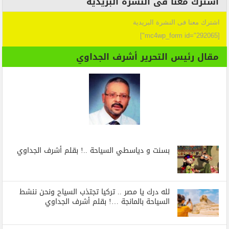
اشترك معنا فى النشرة البريدية
اشترك معنا فى النشرة البريدية
[mc4wp_form id="292065"]
مقال رئيس التحرير أشرف الجداوي
بسنت و دياسطي السياحة ..! بقلم أشرف الجداوي
لله درك يا مصر .. تركيا تجتذب السياح ونحن ننشط
السياحة بالمانجة …! بقلم أشرف الجداوي