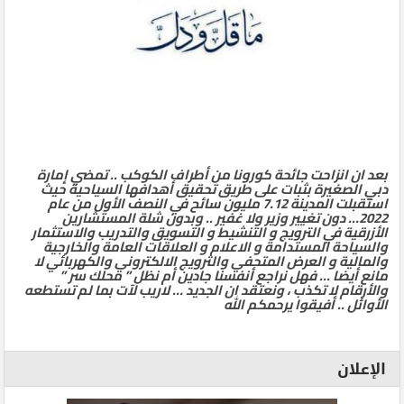
بعد ان انزاحت جائحة كورونا من أطراف الكوكب .. تمضي إمارة
دبي الصغيرة بثبات على طريق تحقيق أهدافها السياحية حيث
استقبلت المدينة 7.12 مليون سائح في النصف الأول من عام
2022… دون تغيير وزير ولا غفير .. وبدون شلة المستشارين
الأزرقية في الترويج و التنشيط و التسويق والتدريب والاستثمار
والسياحة المستدامة و الاعلام و العلاقات العامة والخارجية
والمالية و العرض المتحفي والترويج الالكتروني والكهربائي لا
مانع أيضا … فهل نراجع أنفسنا جادين أم نظل ” محلك سر ”
والأرقام لا تكذب ، ونعتقد ان الجديد … لاريب لآت بما لم تستطعه
الأوائل .. أفيقوا يرحمكم الله
الإعلان