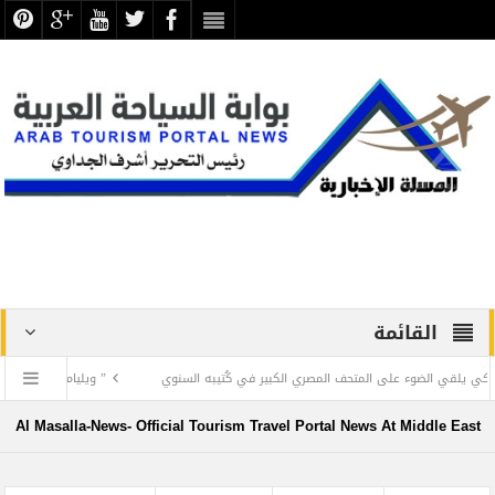
القائمة
الضوء على المتحف المصري الكبير في كُتيبه السنوي
” ويليام بولتون سميث ” مدير ع
Al Masalla-News- Official Tourism Travel Portal News At Middle East