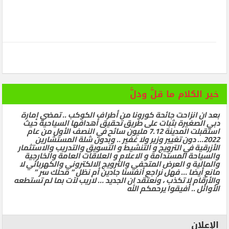
خير الكلام ما قلَّ ودلَّ
بعد ان انزاحت جائحة كورونا من أطراف الكوكب .. تمضي إمارة
دبي الصغيرة بثبات على طريق تحقيق أهدافها السياحية حيث
استقبلت المدينة 7.12 مليون سائح في النصف الأول من عام
2022… دون تغيير وزير ولا غفير .. وبدون شلة المستشارين
الأزرقية في الترويج و التنشيط و التسويق والتدريب والاستثمار
والسياحة المستدامة و الاعلام و العلاقات العامة والخارجية
والمالية و العرض المتحفي والترويج الالكتروني والكهربائي لا
مانع أيضا … فهل نراجع أنفسنا جادين أم نظل ” محلك سر ”
والأرقام لا تكذب ، ونعتقد ان الجديد … لاريب لآت بما لم تستطعه
الأوائل .. أفيقوا يرحمكم الله
الإعلان