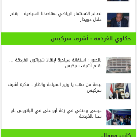
لصالح الاستثمار الرياضي بمقاصدنا السياحية .. بقلم
جلال دويدار
حكاوي الغردقة : أشرف سركيس
بالصور : استغاثة سياحية لإنقاذ شيراتون الغردقة …
بقلم أشرف سركيس
بيضة من دهب يا وزير السياحة والاثار .. فكرة أشرف
سركيس
عيسى وحنفي في زفة أبو على في الباتروس بلو
سبا بالغردقة
كاتب ومقال