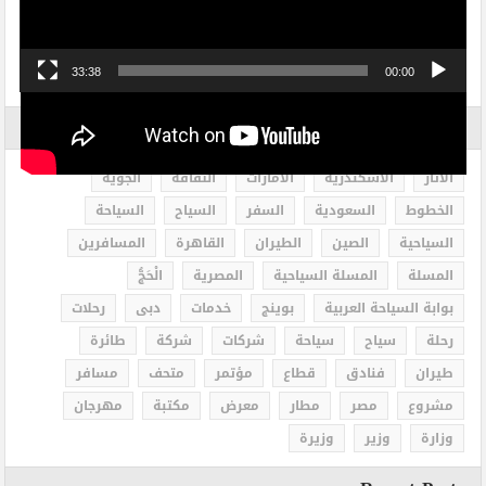
33:38
00:00
الاكثر بحثاً
الاثار
الاسكندرية
الامارات
الثقافة
الجوية
الخطوط
السعودية
السفر
السياح
السياحة
السياحية
الصين
الطيران
القاهرة
المسافرين
المسلة
المسلة السياحية
المصرية
الْحَجُّ
بوابة السياحة العربية
بوينج
خدمات
دبى
رحلات
رحلة
سياح
سياحة
شركات
شركة
طائرة
طيران
فنادق
قطاع
مؤتمر
متحف
مسافر
مشروع
مصر
مطار
معرض
مكتبة
مهرجان
وزارة
وزير
وزيرة