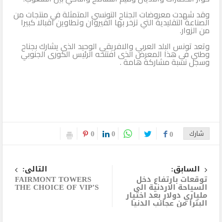
وقد شهدت معروضات الجناح التونسي المتمثلة في منتجات من
الصناعة التقليدية التي تزخر بها القيروان وتطاوين اقبالا كبيرا
من الزوار.
وتعد تونس البلد العربي والافريقي الوحيد الذى يشارك بجناح
وطني في هذا المعرض الذى افتتحه الرئيس الكورى الجنوبي
وسجل نسبة مشاركة هامة .
0
0
شارك
0
السابق:
التالى:
توقعات بارتفاع دخل
FAIRMONT TOWERS
السياحة الاردنية الى
THE CHOICE OF VIP’S
ملياري دولار بعد اختيار
البترا من عجائب الدنيا