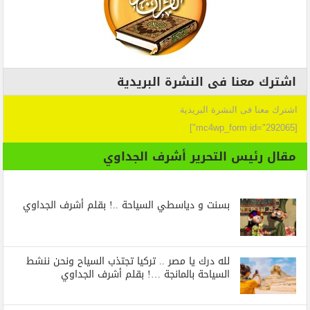
اشترك معنا فى النشرة البريدية
اشترك معنا فى النشرة البريدية
[mc4wp_form id="292065"]
مقال رئيس التحرير أشرف الجداوي
بسنت و دياسطي السياحة ..! بقلم أشرف الجداوي
لله درك يا مصر .. تركيا تجتذب السياح ونحن ننشط
السياحة بالمانجة …! بقلم أشرف الجداوي