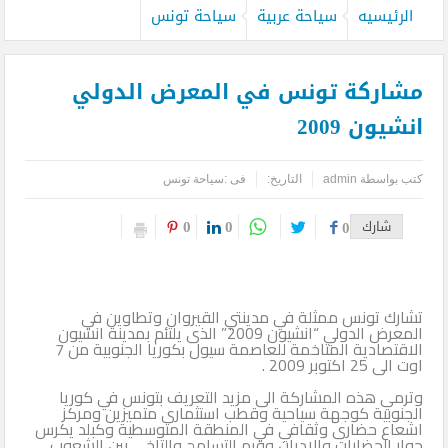
الرئيسيه
سياحة عربية
سياحة تونس
مشاركة تونس في المعرض الدولي
انشيون 2009
كتب بواسطة
admin
التاريخ:
فى :
سياحة تونس
0
0
شارك
0
تشارك تونس ممثلة في مدينتي القيروان وتطاوين في
المعرض الدولي “انشيون 2009” الذى يلتئم بمدينة انشيون
الاقتصادية المتاخمة للعاصمة سيول بكوريا الجنوبية من 7
اوت الى 25 اكتوبر 2009 .
وترمي هذه المشاركة الى مزيد التعريف بتونس في كوريا
الجنوبية كوجهة سياحية وقطب استثمارى متميزين ومركز
اشعاع حضارى وثقافي في المنطقة المتوسطية وكبلد يكرس
حوار الحضارات والاديان وقيم التسامح والتاخي بين الشعوب.