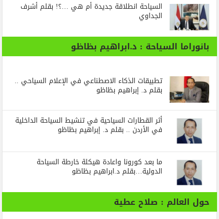
السياحة انطلاقة جديدة أم هي …؟! بقلم أشرف
الجداوي
بانوراما السياحة : د.ابراهيم بظاظو
تطبيقات الذكاء الاصطناعي في الإعلام السياحي ..
بقلم د. إبراهيم بظاظو
أثر القطارات السياحية في تنشيط السياحة الداخلية
في الأردن .. بقلم د. إبراهيم بظاظو
ما بعد كورونا واعادة هيكلة خارطة السياحة
الدولية…بقلم د.ابراهيم بظاظو
حول العالم : صلاح عطية