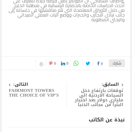
وأضاف السماحي أن المؤتمر يمثل فرصة جيدة للتعرف على
أحدث الدراسات الخاصة بالحضارة الإنسانية في منطقة الخليج
من خلال الأوراق المعتمدة التي تتم مناقشتها في جلساته إلى
جانب تبادل التجارب والخبرات ووضع آليات العملي الميداني
والبحثي المطلوبة
0
0
شارك
0
السابق:
التالى:
توقعات بارتفاع دخل
FAIRMONT TOWERS
السياحة الاردنية الى
THE CHOICE OF VIP’S
ملياري دولار بعد اختيار
البترا من عجائب الدنيا
نبذة عن الكاتب