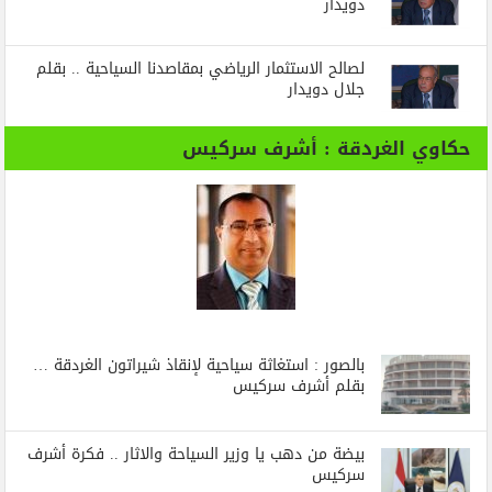
دويدار
لصالح الاستثمار الرياضي بمقاصدنا السياحية .. بقلم
جلال دويدار
حكاوي الغردقة : أشرف سركيس
بالصور : استغاثة سياحية لإنقاذ شيراتون الغردقة …
بقلم أشرف سركيس
بيضة من دهب يا وزير السياحة والاثار .. فكرة أشرف
سركيس