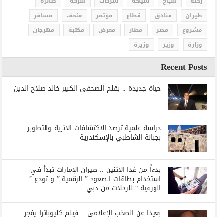
رحلة
سياح
سياحة
شركات
شركة
طائرة
طيران
فنادق
قطاع
مؤتمر
متحف
مسافر
مشروع
مصر
مطار
معرض
مكتبة
مهرجان
وزارة
وزير
وزيرة
Recent Posts
حياة جديدة .. بقلم الصحفي الكبير خالد صلاح الدين
دراسة علمية ترصد الاكتشافات الأثرية والتطوير
بجبانة الشاطبي بالإسكندرية
بدءاً من غدا الأثنين .. طيران الإمارات تبدأ في
استخدام بطاقات الصعود ” الرقمية ” و تودع ”
الورقية ” للرحلات من دبي
بعيدا عن الصخب الإعلامي .. فيلم كليوباترا يفجر