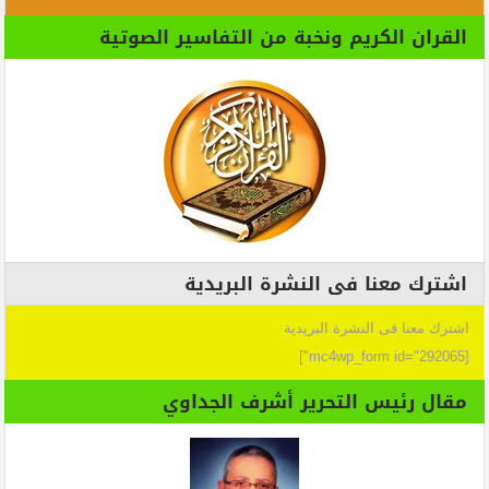
القران الكريم ونخبة من التفاسير الصوتية
اشترك معنا فى النشرة البريدية
اشترك معنا فى النشرة البريدية
[mc4wp_form id="292065"]
مقال رئيس التحرير أشرف الجداوي