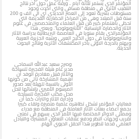
المؤتمر الذي يستمر ثلاثة أيام .. ورقة عمل حول آخر نتائج
التنقيب الأثري في منطقة مسافي والتي أكدت وجود
مستوطنات بشرية تعود إلى العصر الحديدي أي الى الف و 200
سنة قبل الميلاد وهي من المراكز الحضارية القديمة التي
تحظى باهتمام كبير من قبل العلماء والمتخصصين في علوم
الآثار والحضارة الإنسانية “الأنثروبولوجيا”. ويعنى هذا
المؤتمرالذي يقام سنويا في العاصمة البريطانية بدراسة الآثار
والانثروبولوجيا في دول الخليج العربي وشبه الجزيرة العربية
ويهتم بالدرجة الاولى بآخر المكتشفات الأثرية ونتائج البحوث
الحديثة.
وصرح سعيد عبدالله السماحي
مدير عام هيئة الفجيرة للسياحة
والآثار قببل مغادرة الوفد أن
أهمية المشاركة تأتي من كونها
الأولى بالنسبة للهيئة بعد صدور
المرسوم الأميري بإنشائها لتحل
محل مكتب الفجيرة للسياحة
وإدارة الآثار والتراث كما أن
فعاليات المؤتمر تشكل تظاهره علمية متميزة ولقاء كبيرا
يجمع أعضاء بعثات الآثار العاملة في المنطقة مع مدراء
وممثلي الدوائر المختصة فيها الأمر الذي يسهم في تمتين
تقريب وجهات النظر ودفع علاقات التعاون المشترك والتبادل
العلمي قدما لتطوير هذا الحقل الحيوي الهام.