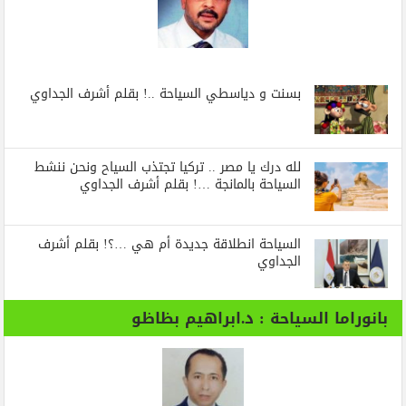
بسنت و دياسطي السياحة ..! بقلم أشرف الجداوي
لله درك يا مصر .. تركيا تجتذب السياح ونحن ننشط
السياحة بالمانجة …! بقلم أشرف الجداوي
السياحة انطلاقة جديدة أم هي …؟! بقلم أشرف
الجداوي
بانوراما السياحة : د.ابراهيم بظاظو