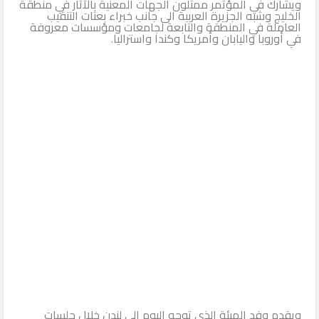
ويشارك في المؤتمر ممثلون الجهات المعنية بالآثار في منطقة
الخليج وشبه الجزيرة العربية الى جانب خبراء بعثات التنقيب
العاملة في المنطقة والتابعة لجامعات ومؤسسات معروفة
في أوروبا واليابان وأمريكا وكندا واستراليا.
ويقدم وفد الهيئة الذي توجه اليوم إلى لندن خلال جلسات