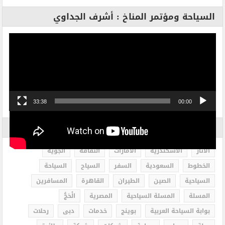
السياحة ومؤتمر المناخ : أشرف الجداوي
مشغل
الفيديو
33:38
00:00
الاكثر بحثاً
الاثار
الاسكندرية
الامارات
الثقافة
الجوية
الخطوط
السعودية
السفر
السياح
السياحة
السياحية
الصين
الطيران
القاهرة
المسافرين
المسلة
المسلة السياحية
المصرية
الْحَجُّ
بوابة السياحة العربية
بوينج
خدمات
دبى
رحلات