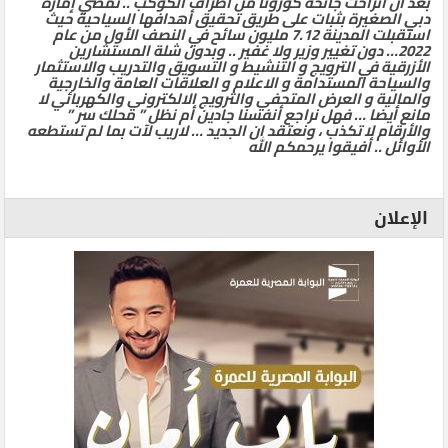
بعد ان انزاحت جائحة كورونا من أطراف الكوكب .. تمضي إمارة
دبي الصغيرة بثبات على طريق تحقيق أهدافها السياحية حيث
استقبلت المدينة 7.12 مليون سائح في النصف الأول من عام
2022… دون تغيير وزير ولا غفير .. وبدون شلة المستشارين
الأزرقية في الترويج و التنشيط و التسويق والتدريب والاستثمار
والسياحة المستدامة و الاعلام و العلاقات العامة والخارجية
والمالية و العرض المتحفي والترويج الالكتروني والكهربائي لا
مانع أيضا … فهل نراجع أنفسنا جادين أم نظل ” محلك سر ”
والأرقام لا تكذب ، ونعتقد ان الجديد … لاريب لآت بما لم تستطعه
الأوائل .. أفيقوا يرحمكم الله
الإعلان