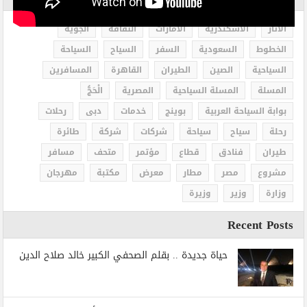
الاثار
الاسكندرية
الامارات
الثقافة
الجوية
الخطوط
السعودية
السفر
السياح
السياحة
السياحية
الصين
الطيران
القاهرة
المسافرين
المسلة
المسلة السياحية
المصرية
الْحَجُّ
بوابة السياحة العربية
بوينج
خدمات
دبى
رحلات
رحلة
سياح
سياحة
شركات
شركة
طائرة
طيران
فنادق
قطاع
مؤتمر
متحف
مسافر
مشروع
مصر
مطار
معرض
مكتبة
مهرجان
وزارة
وزير
وزيرة
Recent Posts
حياة جديدة .. بقلم الصحفي الكبير خالد صلاح الدين