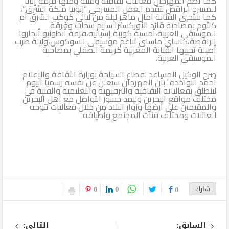
كما يضم المهرجان فعاليات ثقافية وفنية ومنها فرقة إنانا
للمسرح الراقص لتقدم العمل المسرحي “زنوبيا ملكة الشرق”،
كما ستحيي الفنانة آمال ماهر ليلة من ليالي كوكب الشرق أم
كلثوم بمصاحبة قائد الأوركسترا سليم سحاب وفرقة
الموسيقى العربية،أمسية كوبية إسبانية،فرقة أنطونيو أنجاروا
الراقصة،كاساي ماساي تناغم موسيقى السوكوس،وليلة طرب
أصيلة تحييها الفنانة المغربية كريمة الصقلي بمصاحبة
الموسيقى العربية.
صرح الوكيل المساعد لقطاع السياحة بوزارة الثقافة والإعلام
أحمد النواخذة ً بأن المهرجان سيعلن عن نفسه رسميا اليوم
لينطلق بفعالياته الثقافية والترفيهية والتعليمية والفنية في
مختلف مواقع البحرين وليمد جسور التواصل مع أهل البحرين
والمقيمين على أرضها وزوار البلاد من خلال فعاليات تتوجه
للعائلات ومختلف فئات المجتمع وأطيافه.
0
0
شارك
0
السابق:
التالى: