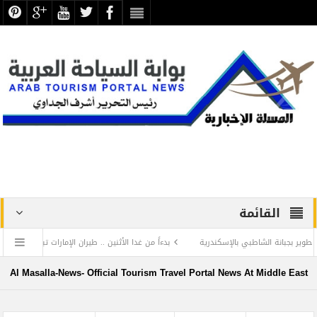
القائمة
ة الشاطبي بالإسكندرية
بدءاً من غدا الأثنين .. طيران الإمارات تبدأ في استخدام بطاقات 
اع عن الحضارة ترفض الرد المستفز لبطلة كليوباترا وتصدر بيانها الثاني
Al Masalla-News- Official Tourism Travel Portal News At Middle East