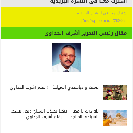
اشترك معنا فى النشرة البريدية
اشترك معنا فى النشرة البريدية
[mc4wp_form id="292065"]
مقال رئيس التحرير أشرف الجداوي
بسنت و دياسطي السياحة ..! بقلم أشرف الجداوي
لله درك يا مصر .. تركيا تجتذب السياح ونحن ننشط
السياحة بالمانجة …! بقلم أشرف الجداوي