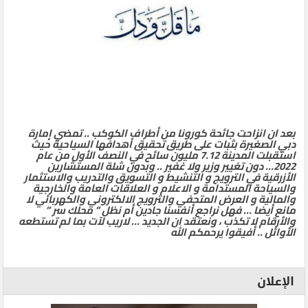
بعد ان انزاحت جائحة كورونا من أطراف الكوكب .. تمضي إمارة
دبي الصغيرة بثبات على طريق تحقيق أهدافها السياحية حيث
استقبلت المدينة 7.12 مليون سائح في النصف الأول من عام
2022… دون تغيير وزير ولا غفير .. وبدون شلة المستشارين
الأزرقية في الترويج و التنشيط و التسويق والتدريب والاستثمار
والسياحة المستدامة و الاعلام و العلاقات العامة والخارجية
والمالية و العرض المتحفي والترويج الالكتروني والكهربائي لا
مانع أيضا … فهل نراجع أنفسنا جادين أم نظل ” محلك سر ”
والأرقام لا تكذب ، ونعتقد ان الجديد … لاريب لآت بما لم تستطعه
الأوائل .. أفيقوا يرحمكم الله
الإعلان