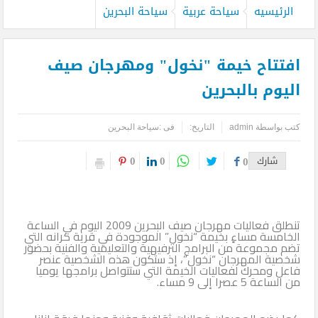
الرئيسيه
سياحة عربية
سياحة البحرين
افتتاح خيمة "نخول" ومهرجان صيف
اليوم بالبحرين
كتب بواسطة
admin
التاريخ:
فى :
سياحة البحرين
0
0
شارك
0
تنطلق فعاليات مهرجان صيف البحرين 2009 اليوم في الساعة
الخامسة مساءٍ بخيمة “نخول” الموجودة في قرية كرانه التي
تضم مجموعة من البرامج الترفيهية والتعليمية والفنية بحضور
شخصية المهرجان “نخول”، إذ ستكون هذه الشخصية عنصر
فاعل ومحرك لفعاليات الخيمة التي ستتواصل برامجها يوميا
من الساعة 5 عصرا إلى 9 مساء.