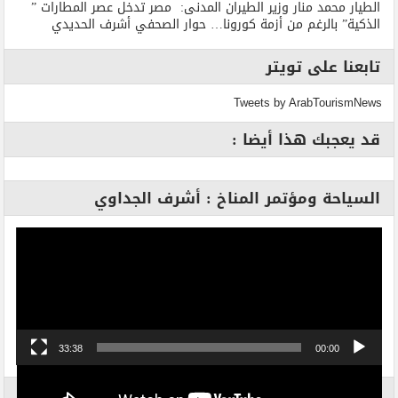
الطيار محمد منار وزير الطيران المدنى: مصر تدخل عصر المطارات ”
الذكية” بالرغم من أزمة كورونا… حوار الصحفي أشرف الحديدي
تابعنا على تويتر
Tweets by ArabTourismNews
قد يعجبك هذا أيضا :
السياحة ومؤتمر المناخ : أشرف الجداوي
مشغل
الفيديو
33:38
00:00
الاكثر بحثاً