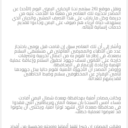
ونقل موقع (26 سبتمبر نت) الإخبارى اليمني اليوم (الأحد) عن
المصدر تحذيره تلك العناصر من مغبة ما أقدمت عليه من
جريمة وكل ما يترتب على هذا التصرف المشين والجبان الذي
يستهدف حياة أبرياء هم ضيوف على اليمن وجاءوا لتقديم
خدمات إنسانية لأبنائه.
وأشار إلى أن تلك العناصر سبق إن قامت قبل يومين باحتجاز
عدد من الأطباء والممرضين العاملين في مستشفى السلام
بصعدة، في إطار ما تقوم به من أعمال تخريبية وتصرفات
خارجة على القانون لنسف جهود تحقيق السلام وإعاقة عملية
التنمية وإعادة الإعمار في المحافظة.
وأوضح المصدر أن الأجهزة الأمنية تقوم حاليا ببذل جهودها
لتأمين الإفراج عن المخطوفين بسلام وضبط الخاطفين
لتقديمهم للعدالة.
وكانت مصادر أمنية بمحافظة صعدة شمال اليمن أفادت
مساء أمس (السبت) بأن سبعة ألمان وبريطانيين أثنين فقدوا
فى محافظة صعدة التي تشهد توترا أمنيا، ويخشى أن يكونوا
قد تعرضوا لعملية خطف.
وقالت المصادر إن خبيرا تقنيا ألمانيا وزوجته وخمسة من أفراد