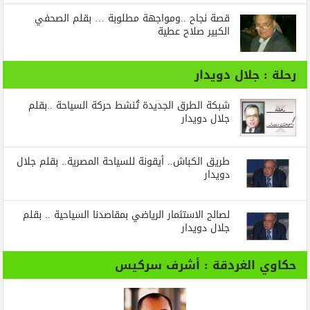
قصة نجاح ..ومواجهة مطلوبة … بقلم الصحفي
الكبير صلاح عطية
رحلة : جلال دويدار
شبكة الطرق الجديدة تُنشط حركة السياحة ..بقلم
جلال دويدار
طريق الكباش.. أيقونة للسياحة المصرية.. بقلم جلال
دويدار
لصالح الاستثمار الرياضي بمقاصدنا السياحية .. بقلم
جلال دويدار
حكاوي الغردقة : أشرف سركيس