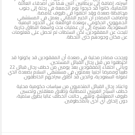
أسرته، إضافة إلى بريطانيين أثنين هما من أصدقاء العائلة
الألمانية، كانوا قد خرجوا يوم الجمعة في رحلة إلى جنوب
محافظة صعدة وقد اختفوا في ظروف غامضة.
وأضافت المصادر أن الخبير الالماني يعمل في المستشفى
الجمهوري الحكومي بصعدة الواقعة على الحدود اليمنية
السعودية، مشيرة إلى أن عمليات بحث واسعة النطاق جارية
للبحث عن المفقودين، لكن السلطات لم تحصل على معلومات
عن مكان وجودهم حتى اللحظة.
ورجحت مصادر محلية في صعدة أن المفقودين قد يكونوا قد
اختطفوا من قبل رجال القبائل المسلحين.
ويأتي اختفاء المفقودين بعد يومين من خطف رجال قبائل 22
طبيبا وممرضا أجنبيا يعملون في مستشفى السلام بصعدة الذي
تموله السعودية، والذين قد أطلق سراحهم الخاطفون.
واعتاد رجال القبائل المتذمرون من سياسات حكومية محلية
خطف السياح الغربيين للمطالبة بإطلاق معتقلين وتحسين
ظروف المعيشة، وتنتهي حالات الخطف غالبا بطرق سلمية،
دون إلحاق أي أذى بالمخطوفين.