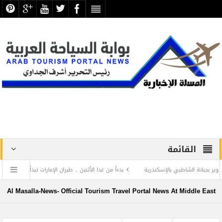
القائمة
 الشاطبي بالإسكندرية
بدءاً من غدا الأثنين .. طيران الإمارات تبدأ في استخدام بطاقات ا
ع عن الحضارة ترفض الرد المستفز لبطلة كليوباترا وتصدر بيانها الثاني
Al Masalla-News- Official Tourism Travel Portal News At Middle East