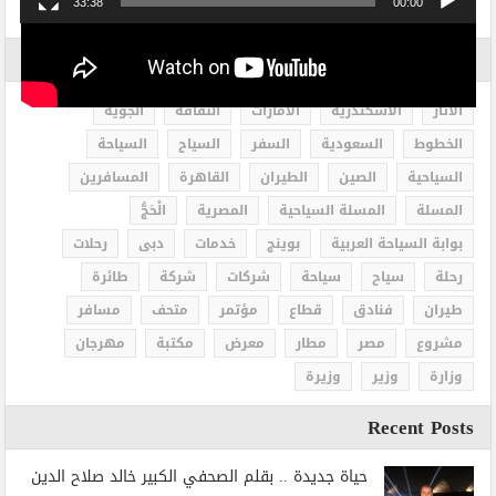
33:38
00:00
الاكثر بحثاً
الاثار
الاسكندرية
الامارات
الثقافة
الجوية
الخطوط
السعودية
السفر
السياح
السياحة
السياحية
الصين
الطيران
القاهرة
المسافرين
المسلة
المسلة السياحية
المصرية
الْحَجُّ
بوابة السياحة العربية
بوينج
خدمات
دبى
رحلات
رحلة
سياح
سياحة
شركات
شركة
طائرة
طيران
فنادق
قطاع
مؤتمر
متحف
مسافر
مشروع
مصر
مطار
معرض
مكتبة
مهرجان
وزارة
وزير
وزيرة
Recent Posts
حياة جديدة .. بقلم الصحفي الكبير خالد صلاح الدين