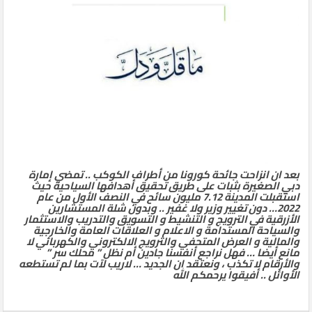
بعد ان انزاحت جائحة كورونا من أطراف الكوكب .. تمضي إمارة
دبي الصغيرة بثبات على طريق تحقيق أهدافها السياحية حيث
استقبلت المدينة 7.12 مليون سائح في النصف الأول من عام
2022… دون تغيير وزير ولا غفير .. وبدون شلة المستشارين
الأزرقية في الترويج و التنشيط و التسويق والتدريب والاستثمار
والسياحة المستدامة و الاعلام و العلاقات العامة والخارجية
والمالية و العرض المتحفي والترويج الالكتروني والكهربائي لا
مانع أيضا … فهل نراجع أنفسنا جادين أم نظل ” محلك سر ”
والأرقام لا تكذب ، ونعتقد ان الجديد … لاريب لآت بما لم تستطعه
الأوائل .. أفيقوا يرحمكم الله