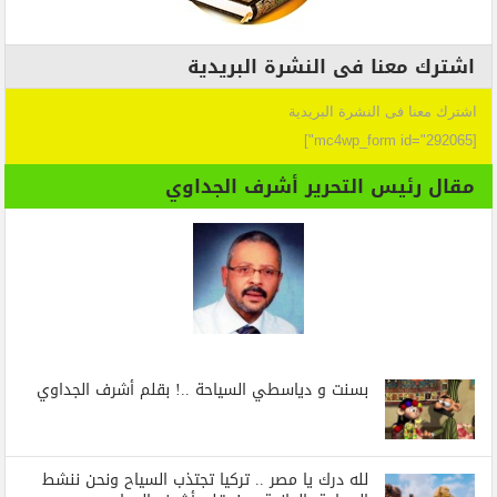
اشترك معنا فى النشرة البريدية
اشترك معنا فى النشرة البريدية
[mc4wp_form id="292065"]
مقال رئيس التحرير أشرف الجداوي
بسنت و دياسطي السياحة ..! بقلم أشرف الجداوي
لله درك يا مصر .. تركيا تجتذب السياح ونحن ننشط