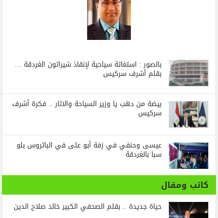
بالصور : استغاثة سياحية لإنقاذ شيراتون الغردقة …
بقلم أشرف سركيس
بيضة من دهب يا وزير السياحة والاثار .. فكرة أشرف
سركيس
عيسى وحنفي في زفة أبو على في الباتروس بلو
سبا بالغردقة
كاتب ومقال
حياة جديدة .. بقلم الصحفي الكبير خالد صلاح الدين