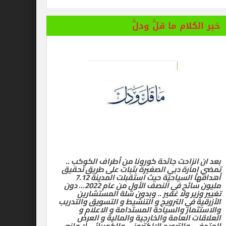
خير الكلام ما قلَّ ودلَّ
بعد ان انزاحت جائحة كورونا من أطراف الكوكب ..
تمضي إمارة دبي الصغيرة بثبات على طريق تحقيق
أهدافها السياحية حيث استقبلت المدينة 7.12
مليون سائح في النصف الأول من عام 2022… دون
تغيير وزير ولا غفير .. وبدون شلة المستشارين
الأزرقية في الترويج و التنشيط و التسويق والتدريب
والاستثمار والسياحة المستدامة و الاعلام و
العلاقات العامة والخارجية والمالية و العرض
المتحفي والترويج الالكتروني والكهربائي لا مانع