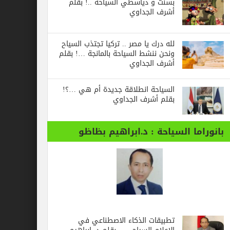
بسنت و دياسطي السياحة ..! بقلم
أشرف الجداوي
لله درك يا مصر .. تركيا تجتذب السياح
ونحن ننشط السياحة بالمانجة …! بقلم
أشرف الجداوي
السياحة انطلاقة جديدة أم هي …؟!
بقلم أشرف الجداوي
بانوراما السياحة : د.ابراهيم بظاظو
تطبيقات الذكاء الاصطناعي في