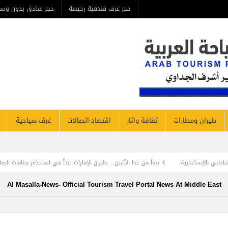
حجز غرف فندقية رخيصة
حجز فنادق بدون وس
طيران ومطارات
ثقافة واثار
اقتصاد-اتصالات
غرف سياحية
درية
بدءاً من غدا الأثنين .. طيران الإمارات تبدأ في استخدام بطاقات الصعود ” الرقمية 
Al Masalla-News- Official Tourism Travel Portal News At Middle East