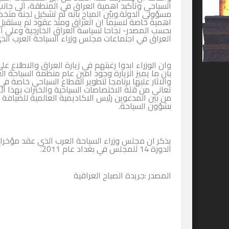
السياحي وتأكيد اهمية العراق في المنطقة، الى جانب
مسؤولي الدولة.وبيّن المياح بانه تم تشكيل لجنة متخصصة
اهمية خاصة لاسيما ان العراق ومنذ عقود لم يستقبل
بحسب المصدر- نجاحا لسياسة العراق الخارجية وعلى ال
العراق في اجتماعات مجلس وزراء السياحة العرب الذي
وان الوزراء ابدوا رغبتهم في زيارة العراق والاطلاع 
بان ما يميز الزيارة وجود امين عام منظمة السياحة الع
والاثار عليها برنامجا لتطوير القطاع السياحي خاصة في
تعاني من قلة الاختصاصات السياحية والخبرات بهذا ا
من بين المدعوين رئيس الاكاديمية العالمية للضيافة 
بشؤون السياحة.
يذكر ان مجلس وزراء السياحة العرب الذي عقد مؤخرا ف
الدورة 14 للمجلس في بغداد عام 2011.
المصدر :جريدة الصباح العراقية