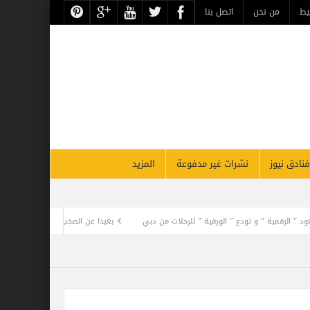
يط
من نحن
اتصل بنا
فنادق نيوز
نشرات غير مدفوعة
المزيد
” و تودع ” الورقية ” للرحلات من دبي
بعيدا عن الصخب الإعلامي .. فيلم كليوباترا يفجر 