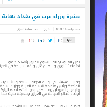
عشرة وزراء عرب في بغداد نهاية ا
كتب بواسطة
admin
التاريخ:
فى :
سياحة العراق
0
0
شارك
0
يصل العراق نهاية الاسبوع الجارى رئيسا منظمتي السيا
اجتماع تشاوري والاطلاع على واقع السياحة في العرا
وقال المستشار في وزارة الدولة للسياحة والاثار بهاء 
المتحدة ورئيس منظمة السياحة العربية ووزراء سياح
واليمن والسودان وفلسطين ابدوا استعدادهم لزيارة ا
اوضاع قطاع السياحة في العراق ومعرفة حاجة هذا ال
واضاف ان مشاركة هذا العدد من ابرز الشخصيات السي