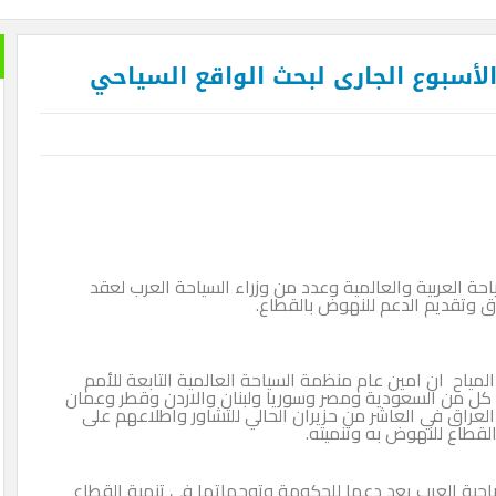
لأسبوع الجارى لبحث الواقع السياحي
حة العربية والعالمية وعدد من وزراء السياحة العرب لعقد
ق وتقديم الدعم للنهوض بالقطاع.
المياح ان امين عام منظمة السياحة العالمية التابعة للأمم
ة كل من السعودية ومصر وسوريا ولبنان والاردن وقطر وعمان
لعراق في العاشر من حزيران الحالي للتشاور واطلاعهم على
قطاع للنهوض به وتنميته.
احية العرب يعد دعما للحكومة وتوجهاتها في تنمية القطاع