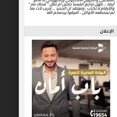
أيضا … فهل نراجع أنفسنا جادين أم نظل ” محلك سر ”
والأرقام لا تكذب ، ونعتقد ان الجديد … لاريب لآت بما
لم تستطعه الأوائل .. أفيقوا يرحمكم الله
الإعلان