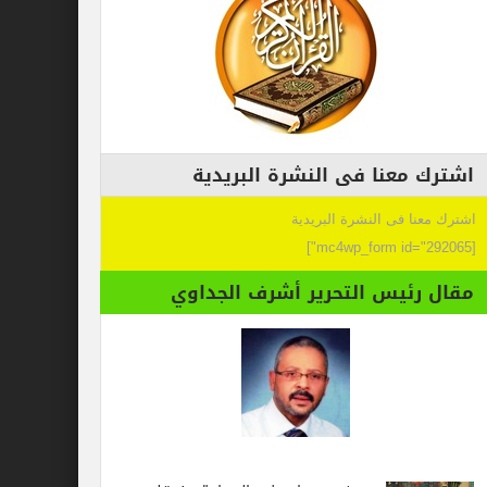
اشترك معنا فى النشرة البريدية
اشترك معنا فى النشرة البريدية
[mc4wp_form id="292065"]
مقال رئيس التحرير أشرف الجداوي