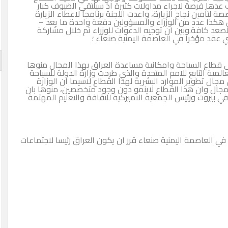
 عدها فرصة لاجراء مداولات كثيرة اذ سيلتقي الضيوف كبار
 لتأمين نجاح الزيارة، واعدت اللجنة برنامجا لاعطاء الزيارة
 هكذا عدد من الوزراء والمسؤولين دفعة واحدة ما يعد –
صعد كافة.وبين ان توجيه الدعوات للوزراء تم خلال مشاركة
 عقد مؤخرا في العاصمة اليمنية صنعاء ؛
على قطاع السياحة وامكانية مساعدة العراق بهذا المجال منوها
المية التابع للامم المتحدة والذي طرحت وزارة الدولة للسياحة
 مجال تطوير الموارد البشرية لهذا القطاع لاسيما ان الوزارة
لمجال وان هذا القطاع لاينمو دون وجود متخصصين، منوها بان
في بيروت ورئيس الجمعية الاميركية للثقافة والتعليم المهتمة
ي العاصمة اليمنية صنعاء قرر ان يكون العراق رئيسا لاجتماعات