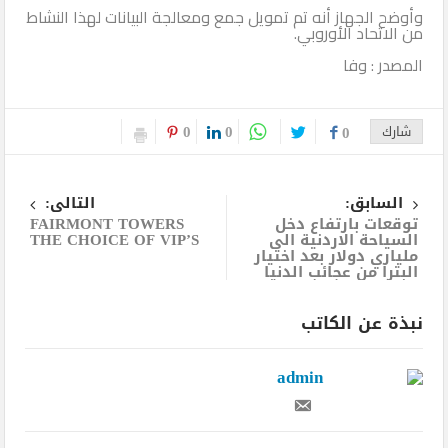
وأوضح الجهاز أنه تم تمويل جمع ومعالجة البيانات لهذا النشاط
من الاتحاد الأوروبي.
المصدر : وفا
0
0
شارك
0
السابق:
التالى:
توقعات بارتفاع دخل
FAIRMONT TOWERS
السياحة الاردنية الى
THE CHOICE OF VIP’S
ملياري دولار بعد اختيار
البترا من عجائب الدنيا
نبذة عن الكاتب
admin