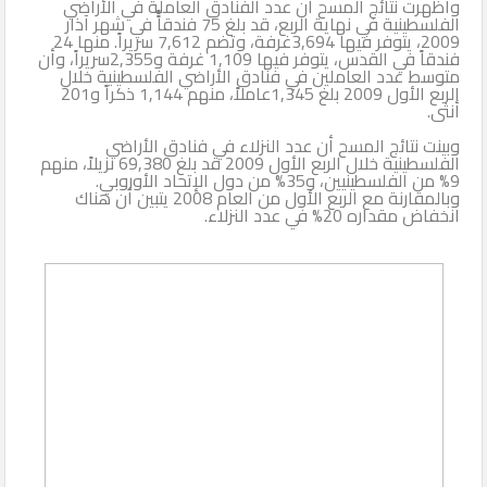
وأظهرت نتائج المسح أن عدد الفنادق العاملة في الأراضي
الفلسطينية في نهاية الربع، قد بلغ 75 فندقاًًً في شهر آذار
الثاني
2009، يتوفر فيها 3,694غرفة، وتضم 7,612 سريراً. منها 24
فندقاً في القدس، يتوفر فيها 1,109 غرفة و2,355سريراً، وأن
متوسط عدد العاملين في فنادق الأراضي الفلسطينية خلال
الربع الأول 2009 بلغ 1,345عاملاً، منهم 1,144 ذكراً و201
أنثى.
وبينت نتائج المسح أن عدد النزلاء في فنادق الأراضي
الفلسطينية خلال الربع الأول 2009 قد بلغ 69,380 نزيلاً، منهم
9% من الفلسطينيين، و35% من دول الإتحاد الأوروبي.
وبالمقارنة مع الربع الأول من العام 2008 يتبين أن هناك
انخفاض مقداره 20% في عدد النزلاء.