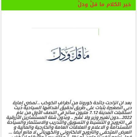
خير الكلام ما قلَّ ودلَّ
بعد ان انزاحت جائحة كورونا من أطراف الكوكب .. تمضي إمارة
دبي الصغيرة بثبات على طريق تحقيق أهدافها السياحية حيث
استقبلت المدينة 7.12 مليون سائح في النصف الأول من عام
2022…دون تغيير وزير ولا غفير .. وبدون شلة المستشارين الأزرقية
في الترويج و التنشيط و التسويق والتدريب والاستثمار والسياحة
المستدامة و الاعلام و العلاقات العامة والخارجية والمالية و
العرض المتحفي والترويج الالكتروني والكهربائي لا مانع أيضا …
فهل نراجع أنفسنا جادين أم نظل ” محلك سر ” والأرقام لا تكذب ،