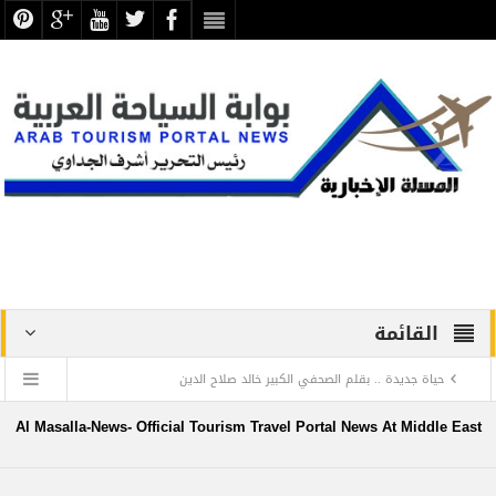
القائمة
حياة جديدة .. بقلم الصحفي الكبير خالد صلاح الدين
دراسة علمية ترصد الاكتشافات الأثرية والتطوير بجبانة الشاطبي
Al Masalla-News- Official Tourism Travel Portal News At Middle East
بالإسكندرية