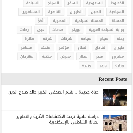
الخطوط
السعودية
السفر
السياح
السياحة
السياحية
الصين
الطيران
القاهرة
المسافرين
المسلة
المسلة السياحية
المصرية
الْحَجُّ
بوابة السياحة العربية
بوينج
خدمات
دبى
رحلات
رحلة
سياح
سياحة
شركات
شركة
طائرة
طيران
فنادق
قطاع
مؤتمر
متحف
مسافر
مشروع
مصر
مطار
معرض
مكتبة
مهرجان
وزارة
وزير
وزيرة
Recent Posts
حياة جديدة .. بقلم الصحفي الكبير خالد صلاح الدين
دراسة علمية ترصد الاكتشافات الأثرية والتطوير
بجبانة الشاطبي بالإسكندرية