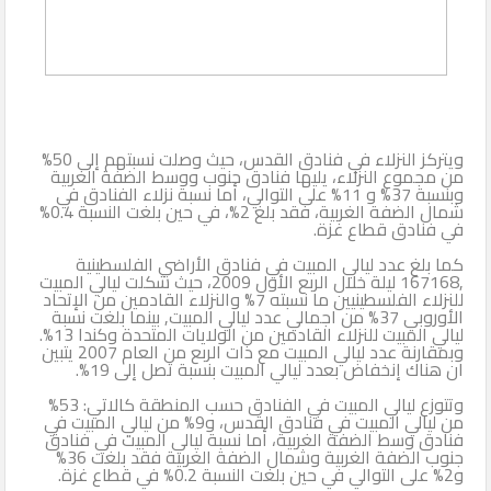
ويتركز النزلاء في فنادق القدس، حيث وصلت نسبتهم إلى 50%
من مجموع النزلاء، يليها فنادق جنوب ووسط الضفة الغربية
وبنسبة 37% و 11% على التوالي، أما نسبة نزلاء الفنادق في
شمال الضفة الغربية، فقد بلغ 2%، في حين بلغت النسبة 0.4%
في فنادق قطاع غزة.
كما بلغ عدد ليالي المبيت في فنادق الأراضي الفلسطينية
,167168 ليلة خلال الربع الأول 2009، حيث شكلت ليالي المبيت
للنزلاء الفلسطينيين ما نسبته 7% والنزلاء القادمين من الإتحاد
الأوروبي 37% من اجمالي عدد ليالي المبيت, بينما بلغت نسبة
ليالي المبيت للنزلاء القادمين من الولايات المتحدة وكندا 13%.
وبمقارنة عدد ليالي المبيت مع ذات الربع من العام 2007 يتبين
ان هناك إنخفاض بعدد ليالي المبيت بنسبة تصل إلى 19%.
وتتوزع ليالي المبيت في الفنادق حسب المنطقة كالاتي: 53%
من ليالي المبيت في فنادق القدس، و9% من ليالي المبيت في
فنادق وسط الضفة الغربية، أما نسبة ليالي المبيت في فنادق
جنوب الضفة الغربية وشمال الضفة الغربية فقد بلغت 36%
و2% على التوالي في حين بلغت النسبة 0.2% في قطاع غزة.