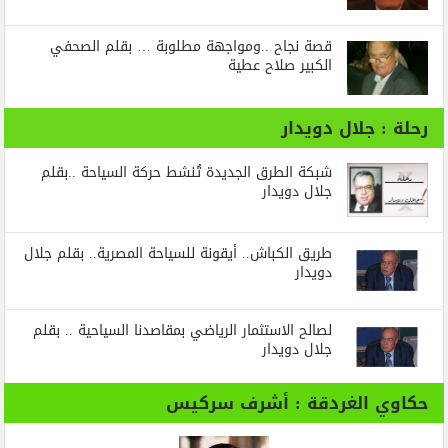
قصة نجاح ..ومواجهة مطلوبة … بقلم الصحفي
الكبير صلاح عطية
رحلة : جلال دويدار
شبكة الطرق الجديدة تُنشط حركة السياحة ..بقلم
جلال دويدار
طريق الكباش.. أيقونة للسياحة المصرية.. بقلم جلال
دويدار
لصالح الاستثمار الرياضي بمقاصدنا السياحية .. بقلم
جلال دويدار
حكاوي الغردقة : أشرف سركيس