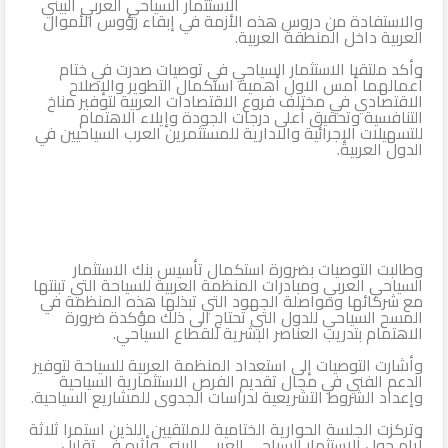
الاستثمار السياحي العربي البيني
والاستفادة من دروس هذه الأزمة في إبقاء رؤوس الأموال
الثاني
العربية داخل المنطقة العربية.
وأكد ملتقيا الاستثمار السياحي في توصيات صدرت في ختام
أعمالهما أمس الاول أهمية استكمال التطوير والإصلاح
الاقتصادي في مختلف فروع الاقتصادات العربية لتوفير مناخ
التنافسية وتحقيق أعلى درجات الجودة وإيلاء الاهتمام
للتسهيلات الإجرائية والادارية للمستثمرين العرب السياحيين في
الدول العربية.
وطالبت التوصيات بضرورة استكمال تأسيس بنك الاستثمار
السياحي العربي ومبادرات المنظمة العربية للسياحة التي تبنتها
مع شركائها ومواصلة الجهود التي تبذلها هذه المنظمة في
المسح السياحي للدول التي تحتاج الى ذلك مؤكدة ضرورة
الاهتمام بتدريب العناصر البشرية للقطاع السياحي.
وأشارت التوصيات إلى استعداد المنظمة العربية للسياحة لتوفير
الدعم الفني في مجال تقديم الفرص الاستثمارية السياحية
وإعداد الشروط التشريعية لدراسات الجدوى للمشاريع السياحية.
وتركزت الجلسة الحوارية الختامية للملتقيين اللذين استمرا ثلاثة
أيام حول الاستثمار السياحي العربي البيني وأثره في تقليل