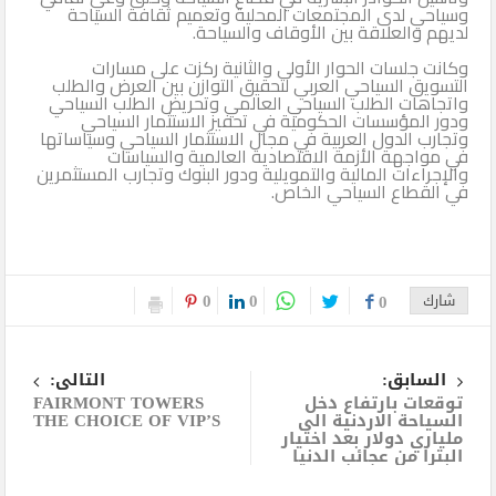
وسياحي لدى المجتمعات المحلية وتعميم ثقافة السياحة
لديهم والعلاقة بين الأوقاف والسياحة.
وكانت جلسات الحوار الأولى والثانية ركزت على مسارات
التسويق السياحي العربي لتحقيق التوازن بين العرض والطلب
واتجاهات الطلب السياحي العالمي وتحريض الطلب السياحي
ودور المؤسسات الحكومية في تحفيز الاستثمار السياحي
وتجارب الدول العربية في مجال الاستثمار السياحي وسياساتها
في مواجهة الأزمة الاقتصادية العالمية والسياسات
والإجراءات المالية والتمويلية ودور البنوك وتجارب المستثمرين
في القطاع السياحي الخاص.
0
0
شارك
0
السابق:
التالى:
توقعات بارتفاع دخل
FAIRMONT TOWERS
السياحة الاردنية الى
THE CHOICE OF VIP’S
ملياري دولار بعد اختيار
البترا من عجائب الدنيا