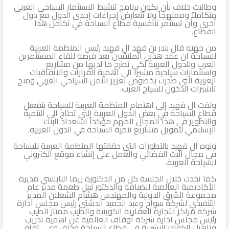
وطالبت خلاف بأن يكون برنامج تنشيط الاستثمار السياحي العربي
متكاملاً وممنهجاً ولا تتعارض إجراءات إحدى الدول مع دول
أخرى وأن تستثمر تنافسية قطاع السياحة في تكامل هذا
القطاع.
من جهته قال بندر بن فهد ال فهيد رئيس المنظمة العربية
للسياحة ان عقد هذين الملتقيين يعد فرصة للقاء المستثمرين
العرب وللدول العربية لكي تطرح ما لديها من مشاريع
واستثمارات سياحية مشيرا الى اهمية القرارات والاتفاقيات
العربية التي صدرت بخصوص تعزيز الأمن السياحي العربي ومنح
تأشيرات الدخول للسياح العرب.
ولفت آل فهيد إلى اهتمام المنظمة العربية للسياحة بتفعيل
قطاع السياحة في بعض الدول العربية التي تحتاج الى التنمية
والتطوير في هذا المجال المهم مؤكداً استعداد البنك
الإسلامي لتمويل مشاريع تنمية السياحة في الدول العربية.
ونوه آل فهيد بالتطورات التي حققتها المنظمة العربية للسياحة
في مجال البث الفضائي والعمل على إنشاء موقع الكتروني
للسياحة العربية.
كما تحدث خلال الجلسة كل من الدكتورة ريما النابلسي مديرة
الأكاديمية العالمية للضيافة والدكتور نبيل طعمة مدير عام
مجموعة الشرق الدولية والمهندس هشام الشعلان المدير
التنفيذي لشركة سواح وعبد الحميد الدشتي رئيس مجلس ادارة
شركة مراكز التجارة العقارية الكويتية والطيب ممتاز الطيب
رئيس مجلس ادارة شركة أوقاف العالمية عن اهمية تدريب
وتاهيل الكوادر البشرية في قطاع السياحة وخلق وعي ثقافي