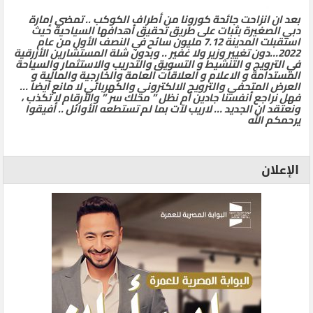
بعد ان انزاحت جائحة كورونا من أطراف الكوكب .. تمضي إمارة
دبي الصغيرة بثبات على طريق تحقيق أهدافها السياحية حيث
استقبلت المدينة 7.12 مليون سائح في النصف الأول من عام
2022…دون تغيير وزير ولا غفير .. وبدون شلة المستشارين الأزرقية
في الترويج و التنشيط و التسويق والتدريب والاستثمار والسياحة
المستدامة و الاعلام و العلاقات العامة والخارجية والمالية و
العرض المتحفي والترويج الالكتروني والكهربائي لا مانع أيضا …
فهل نراجع أنفسنا جادين أم نظل ” محلك سر ” والأرقام لا تكذب ،
ونعتقد ان الجديد … لاريب لآت بما لم تستطعه الأوائل .. أفيقوا
يرحمكم الله
الإعلان