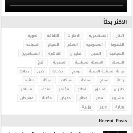
الاكثر بحثاً
الاثار
الاسكندرية
الامارات
الثقافة
الجوية
الخطوط
السعودية
السفر
السياح
السياحة
السياحية
الصين
الطيران
القاهرة
المسافرين
المسلة
المسلة السياحية
المصرية
الْحَجُّ
بوابة السياحة العربية
بوينج
خدمات
دبى
رحلات
رحلة
سياح
سياحة
شركات
شركة
طائرة
طيران
فنادق
قطاع
مؤتمر
متحف
مسافر
مشروع
مصر
مطار
معرض
مكتبة
مهرجان
وزارة
وزير
وزيرة
Recent Posts