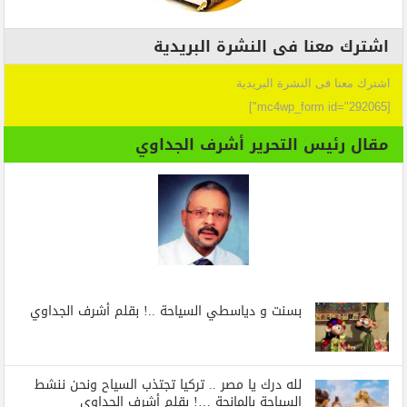
اشترك معنا فى النشرة البريدية
اشترك معنا فى النشرة البريدية
[mc4wp_form id="292065"]
مقال رئيس التحرير أشرف الجداوي
بسنت و دياسطي السياحة ..! بقلم أشرف الجداوي
لله درك يا مصر .. تركيا تجتذب السياح ونحن ننشط
السياحة بالمانجة …! بقلم أشرف الجداوي