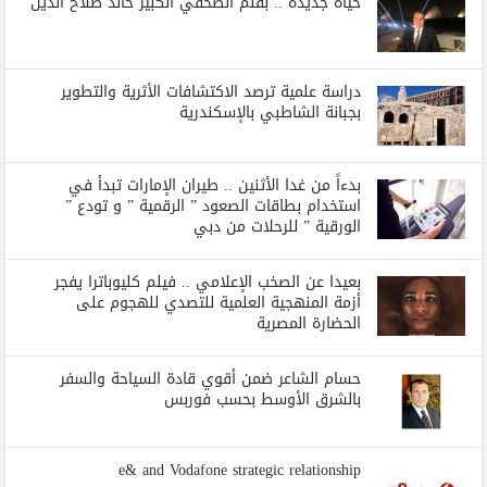
حياة جديدة .. بقلم الصحفي الكبير خالد صلاح الدين
دراسة علمية ترصد الاكتشافات الأثرية والتطوير
بجبانة الشاطبي بالإسكندرية
بدءاً من غدا الأثنين .. طيران الإمارات تبدأ في
استخدام بطاقات الصعود ” الرقمية ” و تودع ”
الورقية ” للرحلات من دبي
بعيدا عن الصخب الإعلامي .. فيلم كليوباترا يفجر
أزمة المنهجية العلمية للتصدي للهجوم على
الحضارة المصرية
حسام الشاعر ضمن أقوي قادة السياحة والسفر
بالشرق الأوسط بحسب فوربس
e& and Vodafone strategic relationship