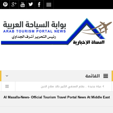
القائمة
حياة جديدة .. بقلم الصحفي الكبير خالد صلاح الدين
دراسة علمية ترصد الاكتشافات الأثرية والتطوير بجبانة الشاطبي
Al Masalla-News- Official Tourism Travel Portal News At Middle East
بالإسكندرية