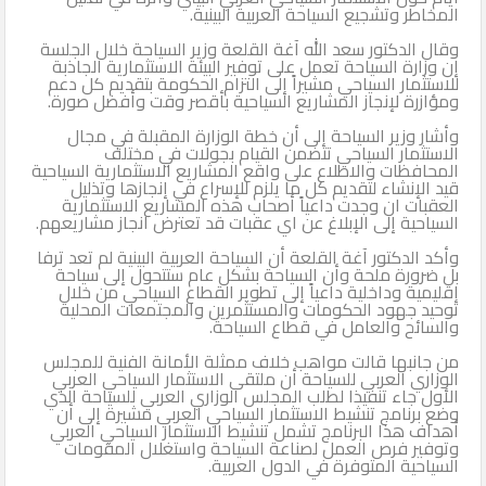
المخاطر وتشجيع السياحة العربية البينية.
وقال الدكتور سعد الله آغة القلعة وزير السياحة خلال الجلسة
إن وزارة السياحة تعمل على توفير البيئة الاستثمارية الجاذبة
للاستثمار السياحي مشيراً إلى التزام الحكومة بتقديم كل دعم
ومؤازرة لإنجاز المشاريع السياحية بأقصر وقت وأفضل صورة.
وأشار وزير السياحة إلى أن خطة الوزارة المقبلة في مجال
الاستثمار السياحي تتضمن القيام بجولات في مختلف
المحافظات والاطلاع على واقع المشاريع الاستثمارية السياحية
قيد الإنشاء لتقديم كل ما يلزم للإسراع في إنجازها وتذليل
العقبات ان وجدت داعياً أصحاب هذه المشاريع الاستثمارية
السياحية إلى الإبلاغ عن اي عقبات قد تعترض انجاز مشاريعهم.
وأكد الدكتور آغة القلعة أن السياحة العربية البينية لم تعد ترفا
بل ضرورة ملحة وأن السياحة بشكل عام ستتحول إلى سياحة
إقليمية وداخلية داعياً إلى تطوير القطاع السياحي من خلال
توحيد جهود الحكومات والمستثمرين والمجتمعات المحلية
والسائح والعامل في قطاع السياحة.
من جانبها قالت مواهب خلاف ممثلة الأمانة الفنية للمجلس
الوزاري العربي للسياحة أن ملتقى الاستثمار السياحي العربي
الأول جاء تنفيذا لطلب المجلس الوزاري العربي للسياحة الذي
وضع برنامج تنشيط الاستثمار السياحي العربي مشيرة إلى أن
أهداف هذا البرنامج تشمل تنشيط الاستثمار السياحي العربي
وتوفير فرص العمل لصناعة السياحة واستغلال المقومات
السياحية المتوفرة في الدول العربية.