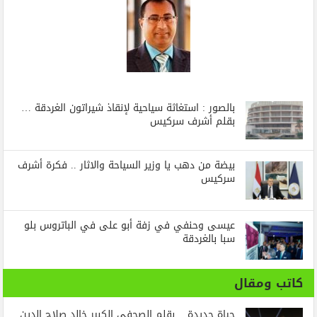
بالصور : استغاثة سياحية لإنقاذ شيراتون الغردقة …
بقلم أشرف سركيس
بيضة من دهب يا وزير السياحة والاثار .. فكرة أشرف
سركيس
عيسى وحنفي في زفة أبو على في الباتروس بلو
سبا بالغردقة
كاتب ومقال
حياة جديدة .. بقلم الصحفي الكبير خالد صلاح الدين