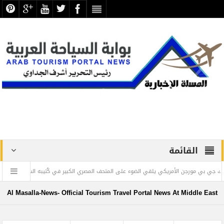
القائمة
مورجن الأمريكي يلقي الضوء على المتحف المصري الكبير في كُتيبه السنوي
” ويليا
Al Masalla-News- Official Tourism Travel Portal News At Middle East