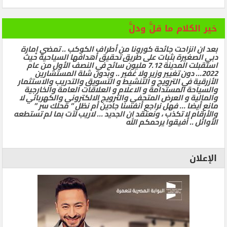
خير الكلام ما قلَّ ودلَّ
بعد ان انزاحت جائحة كورونا من أطراف الكوكب .. تمضي إمارة
دبي الصغيرة بثبات على طريق تحقيق أهدافها السياحية حيث
استقبلت المدينة 7.12 مليون سائح في النصف الأول من عام
2022… دون تغيير وزير ولا غفير .. وبدون شلة المستشارين
الأزرقية في الترويج و التنشيط و التسويق والتدريب والاستثمار
والسياحة المستدامة و الاعلام و العلاقات العامة والخارجية
والمالية و العرض المتحفي والترويج الالكتروني والكهربائي لا
مانع أيضا … فهل نراجع أنفسنا جادين أم نظل ” محلك سر ”
والأرقام لا تكذب ، ونعتقد ان الجديد … لاريب لآت بما لم تستطعه
الأوائل .. أفيقوا يرحمكم الله
الإعلان