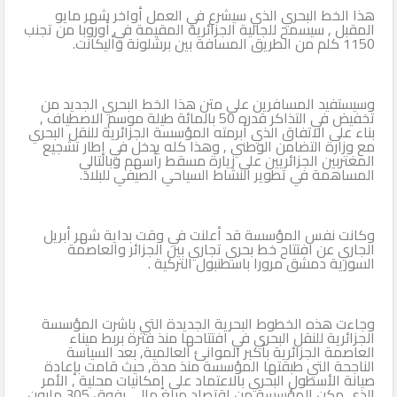
هذا الخط البحري الذي سيشرع في العمل أواخر شهر مايو
المقبل , سيسمح للجالية الجزائرية المقيمة في أوروبا من تجنب
1150 كلم من الطريق المسافة بين برشلونة وأليكانت.
وسيستفيد المسافرين على متن هذا الخط البحري الجديد من
تخفيض في التذاكر قدره 50 بالمائة طيلة موسم الاصطياف ,
بناء على الاتفاق الذي أبرمته المؤسسة الجزائرية للنقل البحري
مع وزارة التضامن الوطني , وهذا كله يدخل في إطار تشجيع
المغتربين الجزائريين على زيارة مسقط رأسهم وبالتالي
المساهمة في تطوير النشاط السياحي الصيفي للبلاد.
وكانت نفس المؤسسة قد أعلنت في وقت بداية شهر أبريل
الجاري عن افتتاح خط بحري تجاري بين الجزائر والعاصمة
السورية دمشق مرورا باسطنبول التركية .
وجاءت هذه الخطوط البحرية الجديدة التي باشرت المؤسسة
الجزائرية للنقل البحري في افتتاحها منذ فترة بربط ميناء
العاصمة الجزائرية بأكبر الموانئ العالمية, بعد السياسة
الناجحة التي طبقتها المؤسسة منذ مدة, حيث قامت بإعادة
صيانة الأسطول البحري بالاعتماد على إمكانيات محلية , الأمر
الذي مكن المؤسسة من اقتصاد مبلغ مالي يفوق 305 مليون