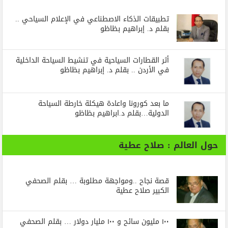
تطبيقات الذكاء الاصطناعي في الإعلام السياحي ..
بقلم د. إبراهيم بظاظو
أثر القطارات السياحية في تنشيط السياحة الداخلية
في الأردن .. بقلم د. إبراهيم بظاظو
ما بعد كورونا واعادة هيكلة خارطة السياحة
الدولية…بقلم د.ابراهيم بظاظو
حول العالم : صلاح عطية
قصة نجاح ..ومواجهة مطلوبة … بقلم الصحفي
الكبير صلاح عطية
١٠٠ مليون سائح و ١٠٠ مليار دولار … بقلم الصحفي