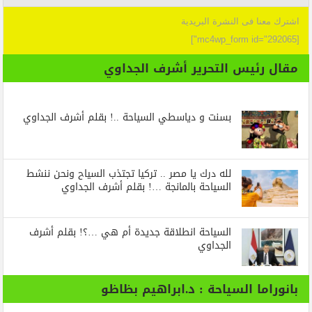
اشترك معنا فى النشرة البريدية
[mc4wp_form id="292065"]
مقال رئيس التحرير أشرف الجداوي
بسنت و دياسطي السياحة ..! بقلم أشرف الجداوي
لله درك يا مصر .. تركيا تجتذب السياح ونحن ننشط
السياحة بالمانجة …! بقلم أشرف الجداوي
السياحة انطلاقة جديدة أم هي …؟! بقلم أشرف
الجداوي
بانوراما السياحة : د.ابراهيم بظاظو