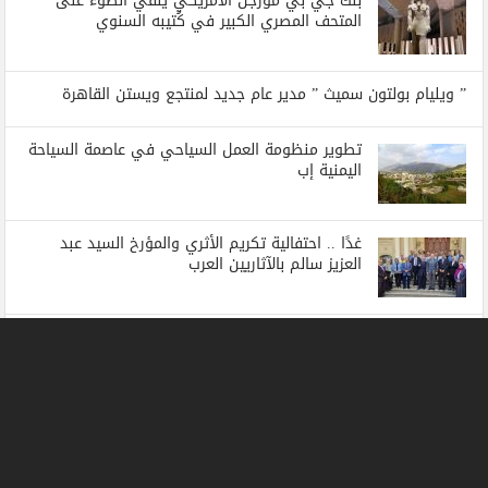
بنك جي بي مورجن الأمريكي يلقي الضوء على
المتحف المصري الكبير في كُتيبه السنوي
” ويليام بولتون سميث ” مدير عام جديد لمنتجع ويستن القاهرة
تطوير منظومة العمل السياحي في عاصمة السياحة
اليمنية إب
غدًا .. احتفالية تكريم الأثري والمؤرخ السيد عبد
العزيز سالم بالآثاريين العرب
Alain St.Ange delivers address on THE WORLD
cruise ship