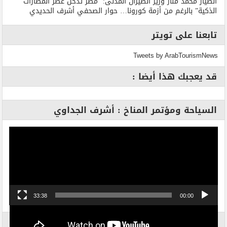
الطيار محمد منار وزير الطيران المدنى: مصر تدخل عصر المطارات ”
الذكية” بالرغم من أزمة كورونا… حوار الصحفي أشرف الحديدي
تابعنا على تويتر
Tweets by ArabTourismNews
قد يعجبك هذا أيضا :
السياحة ومؤتمر المناخ : أشرف الجداوي
مشغل
الفيديو
33:38
00:00
الاكثر بحثاً