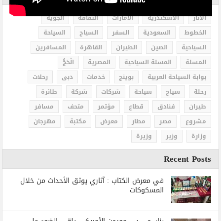
الاثار
الاسكندرية
الامارات
الثقافة
الجوية
الخطوط
السعودية
السفر
السياح
السياحة
السياحية
الصين
الطيران
القاهرة
المسافرين
المسلة
المسلة السياحية
المصرية
الْحَجُّ
بوابة السياحة العربية
بوينج
خدمات
دبى
رحلات
رحلة
سياح
سياحة
شركات
شركة
طائرة
طيران
فنادق
قطاع
مؤتمر
متحف
مسافر
مشروع
مصر
مطار
معرض
مكتبة
مهرجان
وزارة
وزير
وزيرة
Recent Posts
في معرض الكتاب : آثاري يوثق الأحداث من خلال
المسكوكات