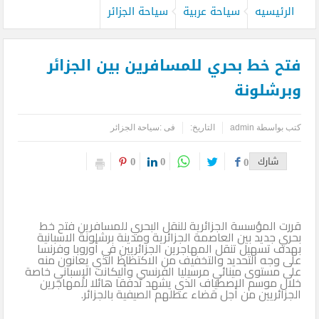
الرئيسيه
سياحة عربية
سياحة الجزائر
فتح خط بحري للمسافرين بين الجزائر
وبرشلونة
كتب بواسطة
admin
التاريخ:
فى :
سياحة الجزائر
0
0
شارك
0
قررت المؤسسة الجزائرية للنقل البحري للمسافرين فتح خط
بحري جديد بين العاصمة الجزائرية ومدينة برشلونة الاسبانية
بهدف تسهيل تنقل المهاجرين الجزائريين في أوروبا وفرنسا
على وجه التحديد والتخفيف من الاكتظاظ الذي يعانون منه
على مستوى مينائي مرسيليا الفرنسي وأليكانت الإسباني خاصة
خلال موسم الاصطياف الذي يشهد تدفقا هائلا للمهاجرين
الجزائريين من أجل قضاء عطلهم الصيفية بالجزائر.