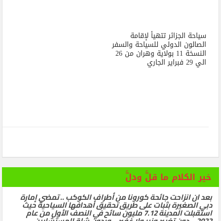
سياحة الجزائر تتهيأ لإقامة
الصالون الدولي للسياحة والسفر
النسخة 11 بولاية وهران من 26
الي 29 فبراير الجاري
خير الكلام ما قلَّ ودلَّ
بعد ان انزاحت جائحة كورونا من أطراف الكوكب .. تمضي إمارة
دبي الصغيرة بثبات على طريق تحقيق أهدافها السياحية حيث
استقبلت المدينة 7.12 مليون سائح في النصف الأول من عام
2022… دون تغيير وزير ولا غفير .. وبدون شلة المستشارين