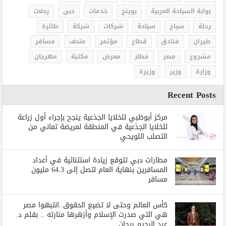
بوابة السياحة العربية
بوينج
خدمات
دبى
رحلات
رحلة
سياح
سياحة
شركات
شركة
طائرة
طيران
فنادق
قطاع
مؤتمر
متحف
مسافر
مشروع
مصر
مطار
معرض
مكتبة
مهرجان
وزارة
وزير
وزيرة
Recent Posts
مركز أبوظبي للخلايا الجذعية ينجح بإجراء أول زراعة
للخلايا الجذعية في المنطقة لمريضة تعاني من
التصلب اللويحي
مطارات دبي تتوقع زيادة استثنائية في أعداد
المسافرين بنهاية العام لتصل إلى 64.3 مليون
مسافر
كأس العالم وحتى لا تضيع الحقوق..انتبهوا مصر
هي التي صدرت الإسلام وأزهرها منارته .. بقلم د.
عبد الرحيم ريحان