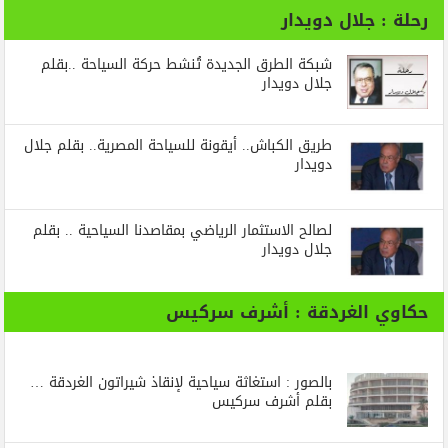
رحلة : جلال دويدار
شبكة الطرق الجديدة تُنشط حركة السياحة ..بقلم
جلال دويدار
طريق الكباش.. أيقونة للسياحة المصرية.. بقلم جلال
دويدار
لصالح الاستثمار الرياضي بمقاصدنا السياحية .. بقلم
جلال دويدار
حكاوي الغردقة : أشرف سركيس
بالصور : استغاثة سياحية لإنقاذ شيراتون الغردقة …
بقلم أشرف سركيس