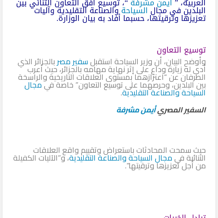
العربية، ”
أيمن مشرفة
“، توسيع أفق التعاون الثنائي بين
البلدين في مجال
السياحة
والصناعة التقليدية وآليات
تعزيزها وترقيتها، حسبما أفاد به بيان الوزارة.
توسيع التعاون
وأوضح البيان، أن وزير السياحة استقبل
سفير مصر
بالجزائر الذي
أدى له زيارة وداع على إثر نهاية مهامه بالجزائر، حيث أعرب
الطرفان عن “اعتزازهما بمستوى العلاقات التاريخية والراسخة
بين البلدين، وحرصهما على توسيع التعاون” خاصة في
مجال
السياحة والصناعة التقليدية
.
السفير المصري
أيمن مشرفة
حيث سمحت المحادثات باستعراض وتقييم واقع العلاقات
الثنائية في
مجال السياحة والصناعة التقليدية
، و”الآليات الكفيلة
من أجل تعزيزها وترقيتها”.
تبادل الخبرات