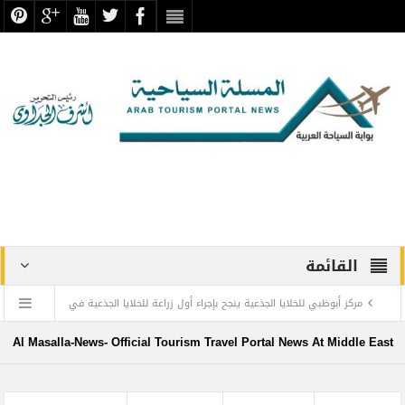
القائمة
مركز أبوظبي للخلايا الجذعية ينجح بإجراء أول زراعة للخلايا الجذعية في
المنطقة لمريضة تعاني من التصلب اللويحي
Al Masalla-News- Official Tourism Travel Portal News At Middle East
مطارات دبي تتوقع زيادة استثنائية في أعداد المسافرين بنهاية العام