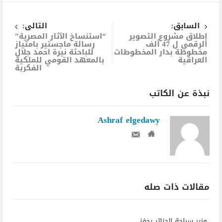
السابق:
التالى:
إطلاق مشروع التصوير
“استنساخ الآثار المصرية”
الرقمي ل 47 ألف
رسالة ماجستير بامتياز
مخطوطة بدار المخطوطات
للباحثة نيرة احمد جلال
العراقية
بالمعهد القومي للملكية
الفكرية
نبذة عن الكاتب
Ashraf elgedawy
مقالات ذات صله
وزير سياحة الجزائر يحفز