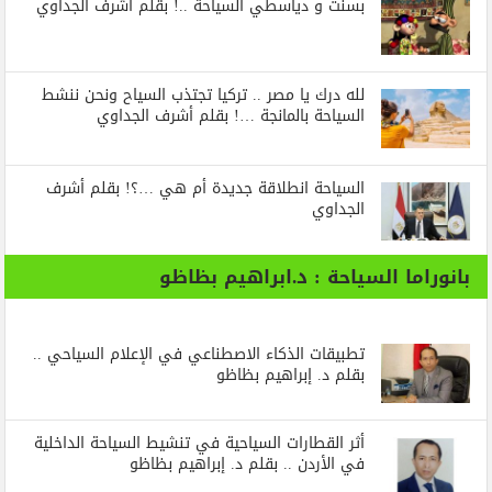
بسنت و دياسطي السياحة ..! بقلم أشرف الجداوي
لله درك يا مصر .. تركيا تجتذب السياح ونحن ننشط
السياحة بالمانجة …! بقلم أشرف الجداوي
السياحة انطلاقة جديدة أم هي …؟! بقلم أشرف
الجداوي
بانوراما السياحة : د.ابراهيم بظاظو
تطبيقات الذكاء الاصطناعي في الإعلام السياحي ..
بقلم د. إبراهيم بظاظو
أثر القطارات السياحية في تنشيط السياحة الداخلية
في الأردن .. بقلم د. إبراهيم بظاظو