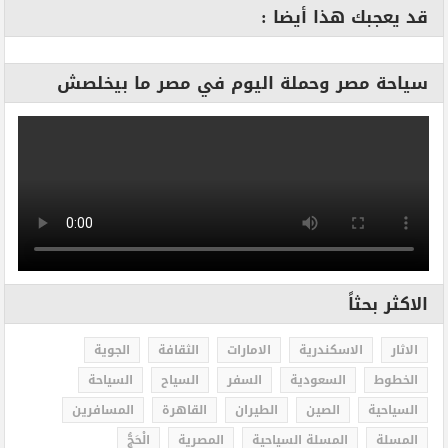
قد يعجبك هذا أيضا :
سياحة مصر وحملة اليوم في مصر ما بيخلصش
الاكثر بحثاً
الاثار
الاسكندرية
الامارات
الثقافة
الجوية
الخطوط
السعودية
السفر
السياح
السياحة
السياحية
الصين
الطيران
القاهرة
المسافرين
المسلة
المسلة السياحية
المصرية
الْحَجُّ