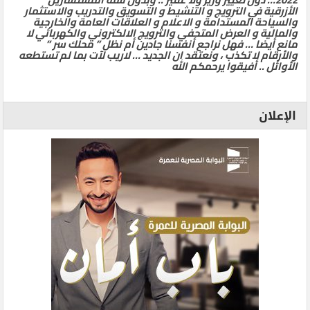
الأزرقية في الترويج و التنشيط و التسويق والتدريب والاستثمار
والسياحة المستدامة و الاعلام و العلاقات العامة والخارجية
والمالية و العرض المتحفي والترويج الالكتروني والكهربائي لا
مانع أيضا … فهل نراجع أنفسنا جادين أم نظل ” محلك سر ”
والأرقام لا تكذب ، ونعتقد ان الجديد … لاريب لآت بما لم تستطعه
الأوائل .. أفيقوا يرحمكم الله
الإعلان