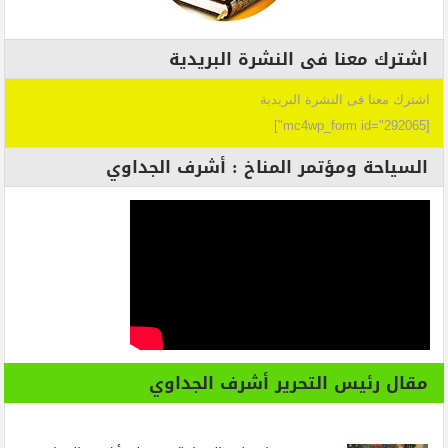
اشترك معنا فى النشرة البريدية
اشترك معنا فى النشرة البريدية
[mc4wp_form id="292065"]
السياحة ومؤتمر المناخ : أشرف الجداوي
مقال رئيس التحرير أشرف الجداوي