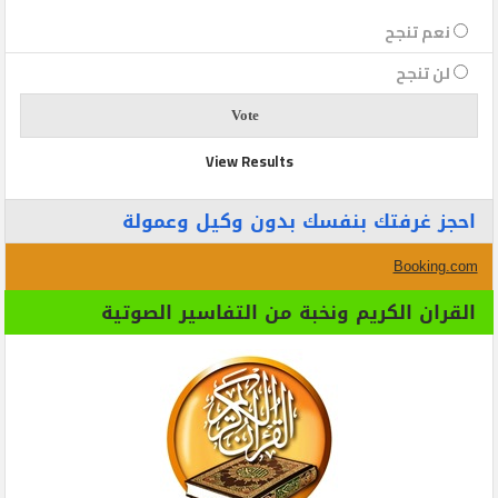
نعم تنجح
لن تنجح
View Results
احجز غرفتك بنفسك بدون وكيل وعمولة
Booking.com
القران الكريم ونخبة من التفاسير الصوتية