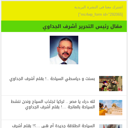
اشترك معنا فى النشرة البريدية
[mc4wp_form id="292065"]
مقال رئيس التحرير أشرف الجداوي
بسنت و دياسطي السياحة ..! بقلم أشرف الجداوي
لله درك يا مصر .. تركيا تجتذب السياح ونحن ننشط
السياحة بالمانجة …! بقلم أشرف الجداوي
السياحة انطلاقة جديدة أم هي …؟! بقلم أشرف