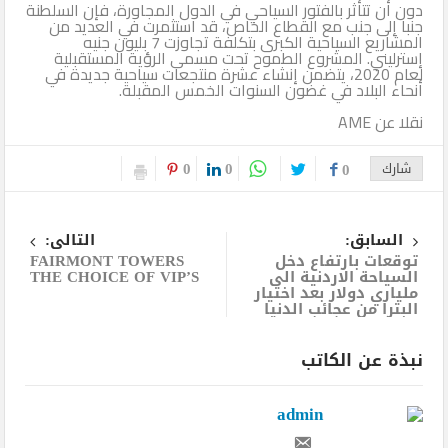
دون أن تتأثر بالفتور السياحي في الدول المجاورة، فإن السلطنة
جنبا إلى جنب مع القطاع الخاص، قد استثمرت في العديد من
المشاريع السياحية الكبرى بتكلفة تجاوزت 7 بليون جنيه
إسترليني. المشروع الطموح تحت مسمى الرؤية المستقبلية
لعام 2020، يتضمن إنشاء عشرة منتجعات سياحية جديدة في
أنحاء البلاد في غضون السنوات الخمس المقبلة.
نقلا عن AME
0
0
شارك
0
السابق:
التالى:
توقعات بارتفاع دخل
FAIRMONT TOWERS
السياحة الاردنية الى
THE CHOICE OF VIP’S
ملياري دولار بعد اختيار
البترا من عجائب الدنيا
نبذة عن الكاتب
admin