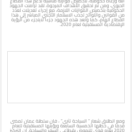
الله ورعاه حكومته، لتخصيص موازنة مناسبة لدعم هذا القطاع
الحيوي، ومن ثم تحقيق الأهداف المرجوة. لقد تزامنت الجهود
الحكومية بتخصيص الموازنات اللازمة، مع إجراء تعديلات لعدد
من القوانين واللوائح لجذب الاستثمار الأجنبي المباشر إلى هذا
القطاع الهام، كما وتعد هذه الجهود جزءا لايتجزء من الرؤية
الإقتصادية المستقبلية لعام 2020.
ومع انطلاق شعار ” السياحة تثرى” ، فان سلطنة عمان تمضى
قدما في خطتها الخمسية السابعة ورؤيتها المستقبلية للعام
2020 بعزم قوى للنهوض بقطاعي السفر والسياحة. إن التركيز