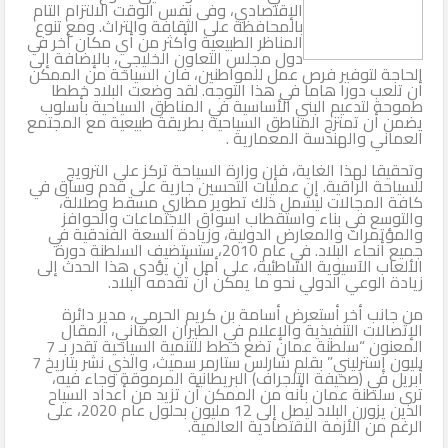
الإقتصادي، وفى نفس الوقت الالتزام التام
بالمحافظة على الثقافة والتراث. ومع تنوع
المناظر الطبيعية وأكثر من أي مكان آخر في
دول مجلس التعاون الخليجي، بالإضافة إلى
الحاجة لتوفير فرص عمل للمواطنين، فان السياحة من الممكن
أن تلعب دورا هاما في هذا التوجه. لقد وضعت البلاد خططا
طموحة لتدعيم البني الأساسية في المناطق السياحية بأسلوب
يضمن أن تمتزج المناطق السياحية بطريقة طبيعية مع المجتمع
العماني والهندسة المعمارية .
وتحقيقا لهذا الغاية، فإن وزارة السياحة تركز على الترويج
للسياحة الراقية. إن عمليات التحسين جارية على قدم وساق في
كافة المجالات ليشمل ذلك تطوير مطاري مسقط وصلالة،
والتوسع في بناء واستقطاب اسواق الاجتماعات والحوافز
والمؤتمرات والمعارض الدولية، وزيادة السعة الفندقية في
جميع أنحاء البلاد. في عام 2010، ستستضيف السلطنة دورة
الألعاب الآسيوية الشاطئية، على أمل أن يؤدى هذا الحدث إلى
زيادة الوعي الدولي نحو ما يمكن أن تقدمه البلاد.
من جانب أخر أستعرض أسامة بن كريم الحرمي، مدير دائرة
الإتصالات التنفيذية والإعلام في الطيران العماني، المقال
المعنون “سلطنة عمان تضع خطط للتنمية السياحية تقدر بـ 7
بليون إسترليني” بقلم شارلس ستارمر سميث، والذي نشر بتاريخ 7
أبريل في (صحيفة التلجراف) البريطانية المرموقة وجاء فيه،
ترى سلطنة عمان بأنه من الممكن أن تزيد من أعداد السياح
الذين يزورن البلاد ليصل إلى 12 مليون بحلول عام 2020، على
الرغم من الأزمة الاقتصادية العالمية.