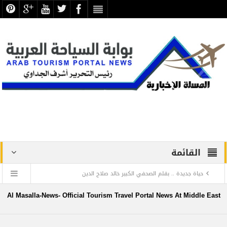
القائمة
حياة جديدة .. بقلم الصحفي الكبير خالد صلاح الدين
دراسة علمية ترصد الاكتشافات الأثرية والتطوير بجبانة الشاطبي
Al Masalla-News- Official Tourism Travel Portal News At Middle East
بالإسكندرية