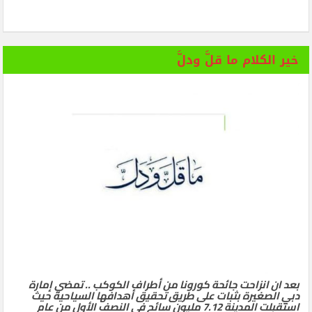
خير الكلام ما قلَّ ودلَّ
بعد ان انزاحت جائحة كورونا من أطراف الكوكب .. تمضي إمارة
دبي الصغيرة بثبات على طريق تحقيق أهدافها السياحية حيث
استقبلت المدينة 7.12 مليون سائح في النصف الأول من عام