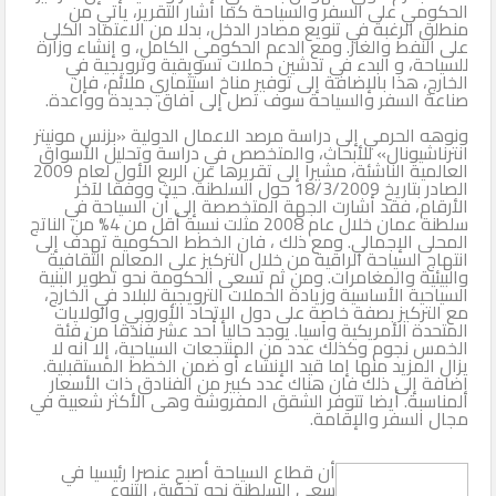
الحكومي على السفر والسياحة كما أشار التقرير، يأتي من
منطلق الرغبة في تنويع مصادر الدخل، بدلا من الاعتماد الكلى
على النفط والغاز. ومع الدعم الحكومي الكامل، و إنشاء وزارة
للسياحة، و البدء في تدشين حملات تسويقية وترويجية في
الخارج، هذا بالإضافة إلى توفير مناخ استثماري ملائم، فإن
صناعة السفر والسياحة سوف تصل إلى آفاق جديدة وواعدة.
ونوهه الحرمي إلى دراسة مرصد الاعمال الدولية «بزنس مونيتر
انترناشيونال» للأبحاث، والمتخصص في دراسة وتحليل الأسواق
العالمية الناشئة، مشيرا إلى تقريرها عن الربع الأول لعام 2009
الصادر بتاريخ 18/3/2009 حول السلطنة. حيث ووفقا لآخر
الأرقام، فقد أشارت الجهة المتخصصة إلى أن السياحة في
سلطنة عمان خلال عام 2008 مثلت نسبة أقل من 4% من الناتج
المحلى الإجمالي. ومع ذلك ، فان الخطط الحكومية تهدف إلى
انتهاج السياحة الراقية من خلال التركيز على المعالم الثقافية
والبيئية والمغامرات. ومن ثم تسعى الحكومة نحو تطوير البنية
السياحية الأساسية وزيادة الحملات الترويجية للبلاد في الخارج،
مع التركيز بصفة خاصة على دول الإتحاد الأوروبي والولايات
المتحدة الأمريكية وآسيا. يوجد حاليا أحد عشر فندقا من فئة
الخمس نجوم وكذلك عدد من المنتجعات السياحية، إلا أنه لا
يزال المزيد منها إما قيد الإنشاء أو ضمن الخطط المستقبلية.
إضافة إلى ذلك فان هناك عدد كبير من الفنادق ذات الأسعار
المناسبة. أيضا تتوفر الشقق المفروشة وهى الأكثر شعبية في
مجال السفر والإقامة.
أن قطاع السياحة أصبح عنصرا رئيسيا في
سعي السلطنة نحو تحقيق التنوع