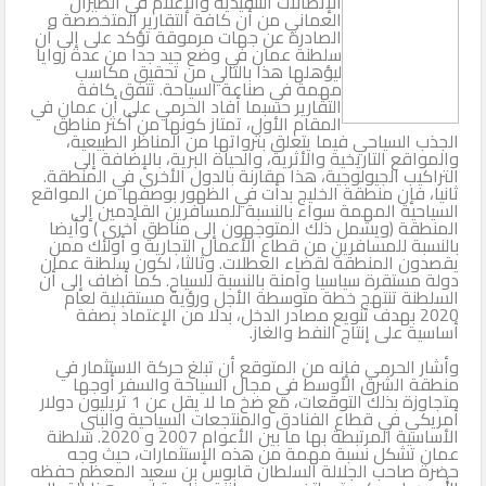
الإتصالات التنفيذية والإعلام في الطيران
العماني من أن كافة التقارير المتخصصة و
الصادرة عن جهات مرموقة تؤكد على إلى أن
الثاني
سلطنة عمان في وضع جيد جدا من عدة زوايا
ليؤهلها هذا بالتالي من تحقيق مكاسب
مهمة في صناعة السياحة. تتفق كافة
التقارير حسبما أفاد الحرمي على أن عمان في
المقام الأول، تمتاز كونها من أكثر مناطق
الجذب السياحي فيما يتعلق بثرواتها من المناظر الطبيعية،
والمواقع التاريخية والأثرية، والحياة البرية، بالإضافة إلى
التراكيب الجيولوجية، هذا مقارنة بالدول الأخرى في المنطقة.
ثانيا، فإن منطقة الخليج بدأت في الظهور بوصفها من المواقع
السياحية المهمة سواء بالنسبة للمسافرين القادمين إلى
المنطقة (ويشمل ذلك المتوجهون إلى مناطق أخرى ) وأيضا
بالنسبة للمسافرين من قطاع الأعمال التجارية و أولئك ممن
يقصدون المنطقة لقضاء العطلات. وثالثا، لكون سلطنة عمان
دولة مستقرة سياسيا وآمنة بالنسبة للسياح. كما أضاف إلى أن
السلطنة تنتهج خطة متوسطة الأجل ورؤية مستقبلية لعام
2020 بهدف تنويع مصادر الدخل، بدلا من الإعتماد بصفة
أساسية على إنتاج النفط والغاز.
وأشار الحرمى فإنه من المتوقع أن تبلغ حركة الاستثمار في
منطقة الشرق الأوسط في مجال السياحة والسفر أوجها
متجاوزة بذلك التوقعات، مع ضخ ما لا يقل عن 1 تريليون دولار
أمريكي في قطاع الفنادق والمنتجعات السياحية والبني
الأساسية المرتبطة بها ما بين الأعوام 2007 و 2020. سلطنة
عمان تشكل نسبة مهمة من هذه الإستثمارات، حيث وجه
حضرة صاحب الجلالة السلطان قابوس بن سعيد المعظم حفظه