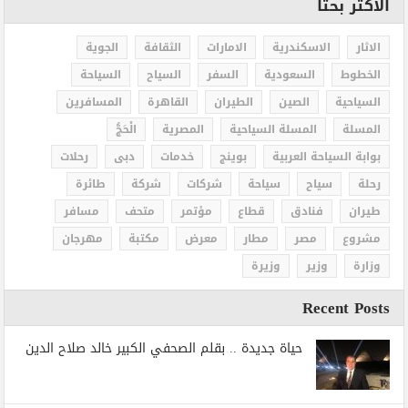
الاكثر بحثاً
الاثار
الاسكندرية
الامارات
الثقافة
الجوية
الخطوط
السعودية
السفر
السياح
السياحة
السياحية
الصين
الطيران
القاهرة
المسافرين
المسلة
المسلة السياحية
المصرية
الْحَجُّ
بوابة السياحة العربية
بوينج
خدمات
دبى
رحلات
رحلة
سياح
سياحة
شركات
شركة
طائرة
طيران
فنادق
قطاع
مؤتمر
متحف
مسافر
مشروع
مصر
مطار
معرض
مكتبة
مهرجان
وزارة
وزير
وزيرة
Recent Posts
حياة جديدة .. بقلم الصحفي الكبير خالد صلاح الدين