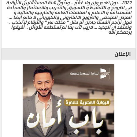
2022…دون تغيير وزير ولا غفير .. وبدون شلة المستشارين الأزرقية
في الترويج و التنشيط و التسويق والتدريب والاستثمار والسياحة
المستدامة و الاعلام و العلاقات العامة والخارجية والمالية و
العرض المتحفي والترويج الالكتروني والكهربائي لا مانع أيضا …
فهل نراجع أنفسنا جادين أم نظل ” محلك سر ” والأرقام لا تكذب ،
ونعتقد ان الجديد … لاريب لآت بما لم تستطعه الأوائل .. أفيقوا
يرحمكم الله
الإعلان