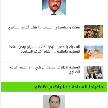
بسنت و دياسطي السياحة ..! بقلم أشرف الجداوي
لله درك يا مصر .. تركيا تجتذب السياح ونحن ننشط
السياحة بالمانجة …! بقلم أشرف الجداوي
السياحة انطلاقة جديدة أم هي …؟! بقلم أشرف
الجداوي
بانوراما السياحة : د.ابراهيم بظاظو