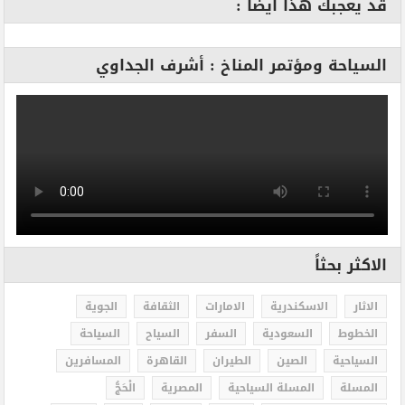
قد يعجبك هذا أيضا :
السياحة ومؤتمر المناخ : أشرف الجداوي
الاكثر بحثاً
الاثار
الاسكندرية
الامارات
الثقافة
الجوية
الخطوط
السعودية
السفر
السياح
السياحة
السياحية
الصين
الطيران
القاهرة
المسافرين
المسلة
المسلة السياحية
المصرية
الْحَجُّ