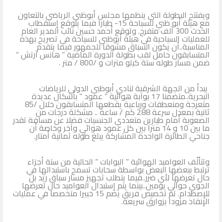
ويفتتح البطولة التي ينظمها مجلس أبوظبي الرياضي بالتعاون
الثاني
مع هيئة أبو ظبي للسياحة 15- طيارا فيما يتوقع إستقطاب
الحدث 300 ألف متفرج. وتوقع أحمد حسين نائب المدير العام
للعمليات السياحية في هيئة أبوظبي للسياحة في تصريح بهذه
المناسبة..أن يكون السباق مشوقا للجمهور فيما يتقدم
المتسابقون حامل لقب بطولة الدورة الماضية ” هانس آرتش ”
ضمن مسار طوله ستة كيلو مترات و /800 / متر .
يبدأ من الجهة الشرقية لنادي أبوظبي الدولي للرياضات
البحرية..متضمنا 17 بوابة هوائية ” عمود ” بأشكال عديدة
متعرجة ومنعطفات ورباعية يقطعها المتسابقون خلال /85
ثانية بمعدل سرعة 288 كم / ساعة .. مشكلة درجات من
الصعوبة أمام طيارين متعددي الجنسيات فضلا عن مسافة تقدر
ما بين 10 و 14 مترا بين كل عمود هوائي وآخر وخاصة أن
جناحي الطائرة الواحدة المشاركة يبلغ طوله ثمانية أمتار.
وتتألّف العواميد الهوائية ” البوابات ” الحالية من ستة أجزاء
ترتبط ببعضها البعض بواسطة سحابات تسمح باستبدالها في
حال تعرضها لأي ضرر..فيما يتطلب تجهيز مسار سباق ريد بل
الجوي حوالي يومين..بينما يتم إستبدال العواميد حال تعرضها
للإصطدام. تم تخصيص فريق يضم 15 خبيرا متخصصا في عمليات
الإنقاذ مزودا بزوارق سريعة.