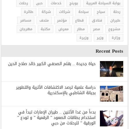
بوابة السياحة العربية
بوينج
خدمات
دبى
رحلات
رحلة
سياح
سياحة
شركات
شركة
طائرة
طيران
فنادق
قطاع
مؤتمر
متحف
مسافر
مشروع
مصر
مطار
معرض
مكتبة
مهرجان
وزارة
وزير
وزيرة
Recent Posts
حياة جديدة .. بقلم الصحفي الكبير خالد صلاح الدين
دراسة علمية ترصد الاكتشافات الأثرية والتطوير
بجبانة الشاطبي بالإسكندرية
بدءاً من غدا الأثنين .. طيران الإمارات تبدأ في
استخدام بطاقات الصعود ” الرقمية ” و تودع ”
الورقية ” للرحلات من دبي