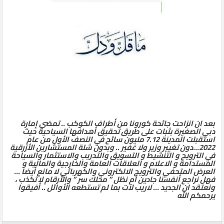
بعد ان انزاحت جائحة كورونا من أطراف الكوكب .. تمضي إمارة
دبي الصغيرة بثبات على طريق تحقيق أهدافها السياحية حيث
استقبلت المدينة 7.12 مليون سائح في النصف الأول من عام
2022…دون تغيير وزير ولا غفير .. وبدون شلة المستشارين الأزرقية
في الترويج و التنشيط و التسويق والتدريب والاستثمار والسياحة
المستدامة و الاعلام و العلاقات العامة والخارجية والمالية و
العرض المتحفي والترويج الالكتروني والكهربائي لا مانع أيضا …
فهل نراجع أنفسنا جادين أم نظل ” محلك سر ” والأرقام لا تكذب ،
ونعتقد ان الجديد … لاريب لآت بما لم تستطعه الأوائل .. أفيقوا
يرحمكم الله