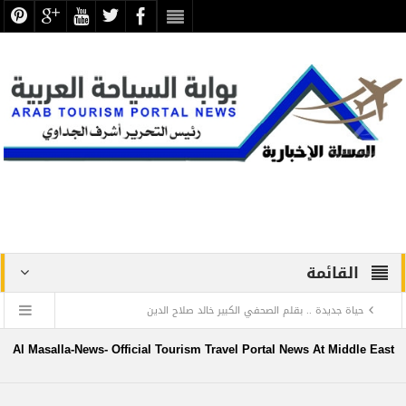
القائمة
حياة جديدة .. بقلم الصحفي الكبير خالد صلاح الدين
دراسة علمية ترصد الاكتشافات الأثرية والتطوير بجبانة الشاطبي
Al Masalla-News- Official Tourism Travel Portal News At Middle East
بالإسكندرية