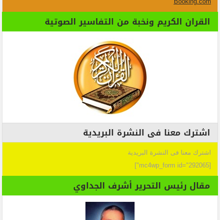
Booking.com
القران الكريم ونخبة من التفاسير الصوتية
اشترك معنا فى النشرة البريدية
اشترك معنا فى النشرة البريدية
[mc4wp_form id="292065"]
مقال رئيس التحرير أشرف الجداوي