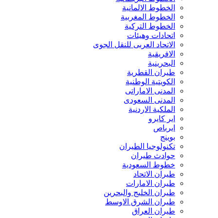
الخطوط الالمانية
الخطوط المغربية
الخطوط التركية
اتحادات وهيئات
الاتحاد العربى للنقل الجوى
الافريقية
البحرينية
طيران القطرية
الكويتية الوطنية
المدنى الاماراتى
المدنى السعودى
الملكية الاردنية
اير كايرو
ايرباص
بوينج
تكنولوجيا الطيران
حوادث طيران
خطوط السعودية
طيران الاتحاد
طيران الامارات
طيران الخليج والبحرين
طيران الشرق الاوسط
طيران العراق