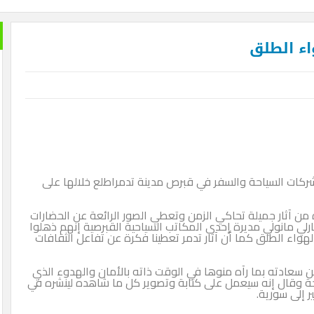
اء الطلق
كات السياحة والسفر في قبرص مدينة تدمراطلع خلالها على
ن آثار جميلة تحاكي الزمن وتعطي الصور الرائعة عن الحضارات
لي مانولي مديرة إحدى المكاتب السياحية القبرصية إنهم ذهلوا
هواء الطلق كما أن آثار تدمر تعطينا فكرة عن تفاعل الثقافات
سعادته بما رآه منوها في الوقت ذاته بالأمان والهدوء الذي
حة وقال إنه سيعمل على كتابة وتصوير كل ما شاهده لينشره في
 إلى سورية.