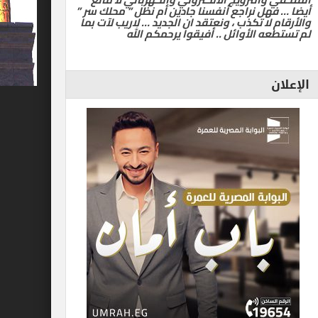
أيضا … فهل نراجع أنفسنا جادين أم نظل ” محلك سر ”
والأرقام لا تكذب ، ونعتقد ان الجديد … لاريب لآت بما
لم تستطعه الأوائل .. أفيقوا يرحمكم الله
الإعلان