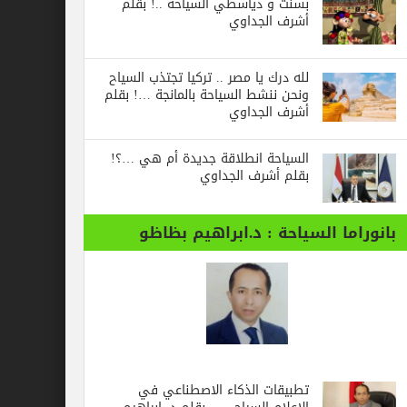
بسنت و دياسطي السياحة ..! بقلم
أشرف الجداوي
لله درك يا مصر .. تركيا تجتذب السياح
ونحن ننشط السياحة بالمانجة …! بقلم
أشرف الجداوي
السياحة انطلاقة جديدة أم هي …؟!
بقلم أشرف الجداوي
بانوراما السياحة : د.ابراهيم بظاظو
تطبيقات الذكاء الاصطناعي في