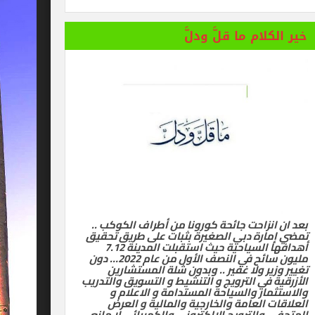
خير الكلام ما قلَّ ودلَّ
بعد ان انزاحت جائحة كورونا من أطراف الكوكب ..
تمضي إمارة دبي الصغيرة بثبات على طريق تحقيق
أهدافها السياحية حيث استقبلت المدينة 7.12
مليون سائح في النصف الأول من عام 2022… دون
تغيير وزير ولا غفير .. وبدون شلة المستشارين
الأزرقية في الترويج و التنشيط و التسويق والتدريب
والاستثمار والسياحة المستدامة و الاعلام و
العلاقات العامة والخارجية والمالية و العرض
المتحفي والترويج الالكتروني والكهربائي لا مانع