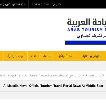
حجز غرف فندقية رخيصة
حجز فنادق بدون وس
طيران ومطارات
ثقافة واثار
اقتصاد-اتصالات
غرف سياحية
ران الإمارات تبدأ في استخدام بطاقات الصعود ” الرقمية ” و تودع ” الورقية ” للرحلات من دبي
Al Masalla-News- Official Tourism Travel Portal News At Middle East