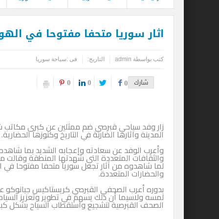
اثار سوريا متحفا مفتوحا في الهو
كتب بواسطة
admin
التاريخ:
فى :
سياحة سوريا
0
0
شارك
0
زار وفد سياحي قبرصي ضم ممثلين عن كبرى مكاتب شر
المدينة واثارها الضاربة في التاريخ وكنوزها الحضارية.
وأعرب الوفد عن سعادته وإعجابه الشديد بما شاهده م
والثقافات المتعددة التي شهدتها المنطقة وقالت مار
لما شاهدوه من آثار تجعل سوريا متحفا مفتوحا في ال
والحضارات المتعددة.
بدوره أعرب الصحفي القبرصي كريستاكيس جيانوكو عن 
لمسه ولاسيما أن ذلك يسهم في تطوير وتعزيز السيا
الصحف القبرصية لتشجيع واستقطاب السياح بشكل كبير