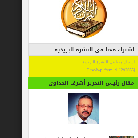
اشترك معنا فى النشرة البريدية
اشترك معنا فى النشرة البريدية
[mc4wp_form id="292065"]
مقال رئيس التحرير أشرف الجداوي