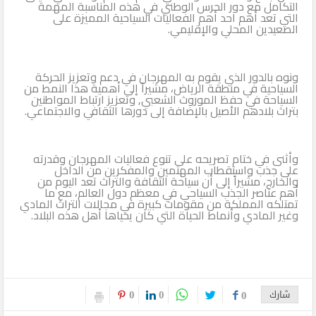
التكامل مع دور الحرس الوطني في هذه المناسبة المهمة
التي تعد أهم احد أهم الفعاليات السياحية المميزة على
الصعيدين المحلي والإقليمي.
ونوه بالدور الذي يقوم به المهرجان في دعم وتعزيز الحركة
السياحية في منطقة الرياض، مشيراً إلى أهمية هذا النمط من
السياحة في حفظ الموروث الشعبي, وتعزيز ارتباط المواطنين
بتراث بلادهم الأصيل بالإضافة إلى دورها الثقافي والاجتماعي.
وأثنى في ختام تصريحه على تنوع فعاليات المهرجان وقدرته
على جذب واستقطاب المهتمين والمفكرين من الداخل
والخارج، مشيراً إلى أن سياحة الثقافة والتراث تعد اليوم من
أهم عناصر الجذب السياحي في معظم دول العالم، مع ما
تمتلكه المملكة من مقومات كبيرة في مجالات التراث المادي
وغير المادي وأنماط الحياة التي كان يحياها أهل هذه البلاد.
0
0
شارك
0