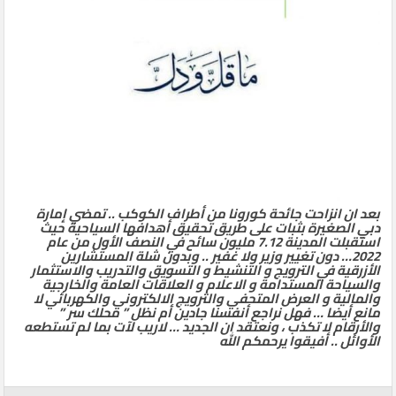
بعد ان انزاحت جائحة كورونا من أطراف الكوكب .. تمضي إمارة
دبي الصغيرة بثبات على طريق تحقيق أهدافها السياحية حيث
استقبلت المدينة 7.12 مليون سائح في النصف الأول من عام
2022… دون تغيير وزير ولا غفير .. وبدون شلة المستشارين
الأزرقية في الترويج و التنشيط و التسويق والتدريب والاستثمار
والسياحة المستدامة و الاعلام و العلاقات العامة والخارجية
والمالية و العرض المتحفي والترويج الالكتروني والكهربائي لا
مانع أيضا … فهل نراجع أنفسنا جادين أم نظل ” محلك سر ”
والأرقام لا تكذب ، ونعتقد ان الجديد … لاريب لآت بما لم تستطعه
الأوائل .. أفيقوا يرحمكم الله