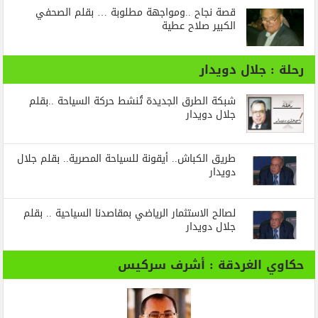
قصة نجاح ..ومواجهة مطلوبة … بقلم الصحفي
الكبير صلاح عطية
رحلة : جلال دويدار
شبكة الطرق الجديدة تُنشط حركة السياحة ..بقلم
جلال دويدار
طريق الكباش.. أيقونة للسياحة المصرية.. بقلم جلال
دويدار
لصالح الاستثمار الرياضي بمقاصدنا السياحية .. بقلم
جلال دويدار
حكاوي الغردقة : أشرف سركيس