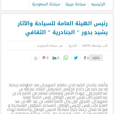
الرئيسيه
سياحة عربية
سياحة السعودية
رئيس الهيئة العامة للسياحة والآثار
يشيد بدور " الجنادرية " الثقافي
كتب بواسطة
admin
التاريخ:
فى :
سياحة السعودية
0
0
شارك
0
وأشاد بالنجاح الكبير الذي حققه المهرجان منذ انطلاقه برعاية
ودعم كبير من خادم الحرمين الشريفين الملك عبدالله بن
عبدالعزيز ولي عهده الأمين وبإشراف مباشر من الأمير بدر بن
عبدالعزيز نائب رئيس الحرس الوطني رئيس اللجنة العليا
للمهرجان، الفريق أول ركن الأمير متعب بن عبد الله بن عبد
العزيز نائب رئيس الحرس الوطني المساعد للشؤون العسكرية و
هو ما شكل دعماً كبيراً لمبادرة الحرس الوطني واحتضانه لهذه
التظاهرة منذ أن كانت فكرة و حتى احتلت مكانة مرموقة على