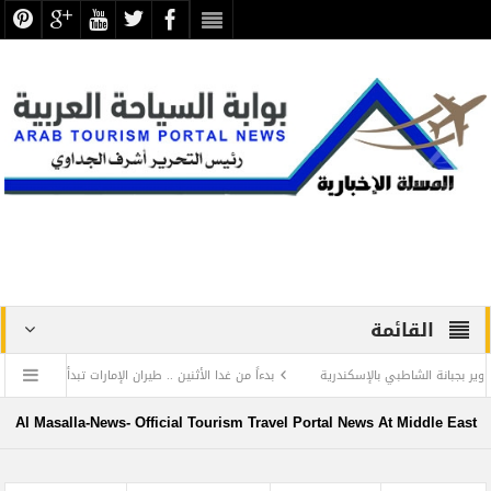
القائمة
 الشاطبي بالإسكندرية
بدءاً من غدا الأثنين .. طيران الإمارات تبدأ في استخدام بطاقات ا
ع عن الحضارة ترفض الرد المستفز لبطلة كليوباترا وتصدر بيانها الثاني
Al Masalla-News- Official Tourism Travel Portal News At Middle East