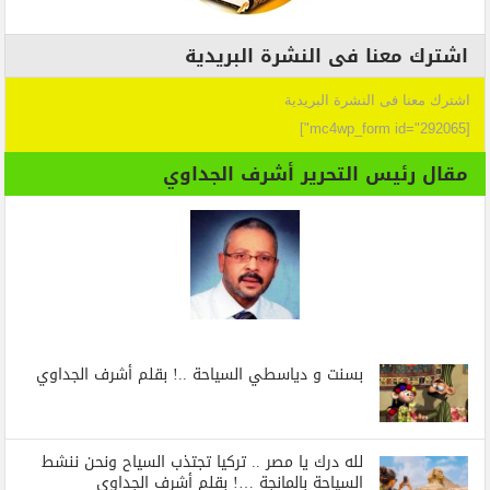
اشترك معنا فى النشرة البريدية
اشترك معنا فى النشرة البريدية
[mc4wp_form id="292065"]
مقال رئيس التحرير أشرف الجداوي
بسنت و دياسطي السياحة ..! بقلم أشرف الجداوي
لله درك يا مصر .. تركيا تجتذب السياح ونحن ننشط
السياحة بالمانجة …! بقلم أشرف الجداوي