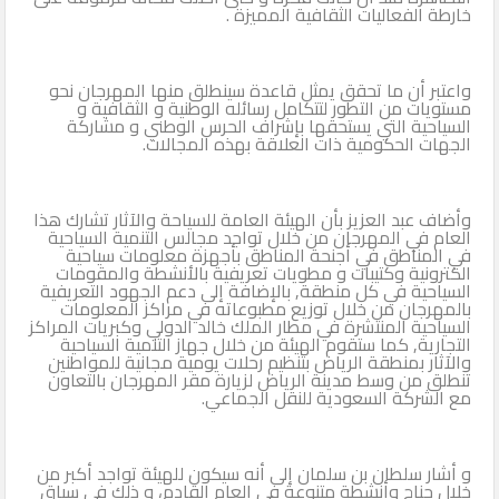
خارطة الفعاليات الثقافية المميزة .
واعتبر أن ما تحقق يمثل قاعدة سينطلق منها المهرجان نحو
مستويات من التطور لتتكامل رسائله الوطنية و الثقافية و
السياحية التي يستحقها بإشراف الحرس الوطني و مشاركة
الجهات الحكومية ذات العلاقة بهذه المجالات.
وأضاف عبد العزيز بأن الهيئة العامة للسياحة والآثار تشارك هذا
العام في المهرجان من خلال تواجد مجالس التنمية السياحية
في المناطق في أجنحة المناطق بأجهزة معلومات سياحية
الكترونية وكتيبات و مطويات تعريفية بالأنشطة والمقومات
السياحية في كل منطقة, بالإضافة إلى دعم الجهود التعريفية
بالمهرجان من خلال توزيع مطبوعاته في مراكز المعلومات
السياحية المنتشرة في مطار الملك خالد الدولي وكبريات المراكز
التجارية, كما ستقوم الهيئة من خلال جهاز التنمية السياحية
والآثار بمنطقة الرياض بتنظيم رحلات يومية مجانية للمواطنين
تنطلق من وسط مدينة الرياض لزيارة مقر المهرجان بالتعاون
مع الشركة السعودية للنقل الجماعي.
و أشار سلطان بن سلمان إلى أنه سيكون للهيئة تواجد أكبر من
خلال جناح وأنشطة متنوعة في العام القادم، و ذلك في سياق