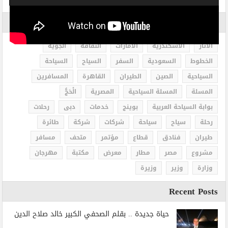
الاكثر بحثاً
الاثار
الاسكندرية
الامارات
الثقافة
الجوية
الخطوط
السعودية
السفر
السياح
السياحة
السياحية
الصين
الطيران
القاهرة
المسافرين
المسلة
المسلة السياحية
المصرية
الْحَجُّ
بوابة السياحة العربية
بوينج
خدمات
دبى
رحلات
رحلة
سياح
سياحة
شركات
شركة
طائرة
طيران
فنادق
قطاع
مؤتمر
متحف
مسافر
مشروع
مصر
مطار
معرض
مكتبة
مهرجان
وزارة
وزير
وزيرة
Recent Posts
حياة جديدة .. بقلم الصحفي الكبير خالد صلاح الدين