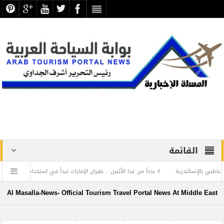
القائمة
سكندرية
بدءاً من غدا الأثنين .. طيران الإمارات تبدأ في استخدام بطاقات الصعود ” الرقم
رفض الرد المستفز لبطلة كليوباترا وتصدر بيانها الثاني
Al Masalla-News- Official Tourism Travel Portal News At Middle East