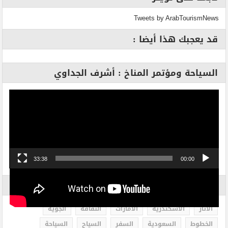
Tweets by ArabTourismNews
قد يعجبك هذا أيضا :
السياحة ومؤتمر المناخ : أشرف الجداوي
مشغل
الفيديو
33:38
00:00
الاكثر بحثاً
الاثار
الاسكندرية
الامارات
الثقافة
الجوية
الخطوط
السعودية
السفر
السياح
السياحة