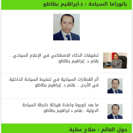
بانوراما السياحة : د.ابراهيم بظاظو
تطبيقات الذكاء الاصطناعي في الإعلام السياحي ..
بقلم د. إبراهيم بظاظو
أثر القطارات السياحية في تنشيط السياحة الداخلية
في الأردن .. بقلم د. إبراهيم بظاظو
ما بعد كورونا واعادة هيكلة خارطة السياحة
الدولية…بقلم د.ابراهيم بظاظو
حول العالم : صلاح عطية