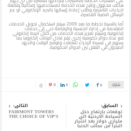
على الشفرات الخاصة بالتأشيرات بقراءتها مباشرة من أي جهاز
هاتف محمول وتتيح هذه الخدمة لمستخدميها إمكانية متابعة
اجراءات التأشيرة وطلب إعادة إرسالها بالبريد الإلكتروني أو عبر
الرسائل النصية القصيرة.
أما بالنسبة لخطط ما بعد 2009 سيتم استكمال تحويل الخدمات
المقدمة في إدارة الجنسية والإقامة دبي إلى خدمات
إلكترونية وسيتم تعزيز هذه الخدمات من خلال الربط إلكتروني
مع عدة دوائر حكومية إخرى ليتم تبادل البيانات إلكترونيا بما
يسهم في تبسيط الإجراء للعملاء وتوفير الوقت والجهد
المبذول في التنقل بين الدوائر الحكومية.
0
0
شارك
0
السابق:
التالى:
توقعات بارتفاع دخل
FAIRMONT TOWERS
السياحة الاردنية الى
THE CHOICE OF VIP’S
ملياري دولار بعد اختيار
البترا من عجائب الدنيا