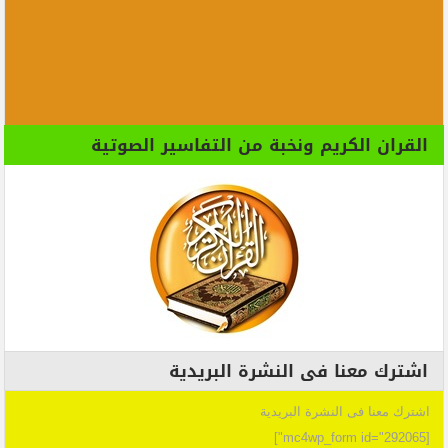
القران الكريم ونخبة من التفاسير الصوتية
اشترك معنا فى النشرة البريدية
اشترك معنا فى النشرة البريدية
[mc4wp_form id="292065"]