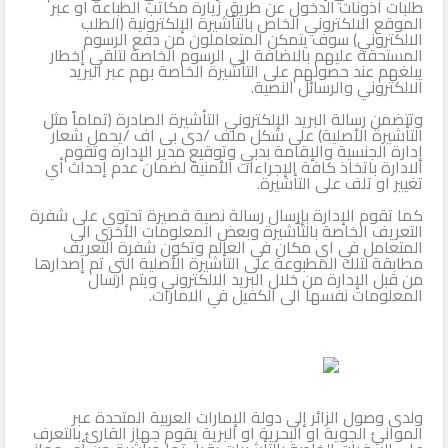
طلبات أذونات الدخول عن طريق زيارة مكاتب الطباعة او عبر
الموقع الالكتروني الخاص بالتأشيرة الإلكترونية (الطلب
الالكتروني) سوف يتمكن المتعاملون من دفع الرسوم
المستحقة عليهم بالاضافة الى الرسوم الخاصة لتلقي إخطار
يبلغهم عند حصولهم على التأشيرة الخاصة بهم عبر البريد
الالكتروني والرسائل النصية.
وتتضمن رسالة البريد الإلكتروني التأشيرة الصادرة (تماماً مثل
التأشيرة الأصلية) على شكل ملف /دى بى اف /يحمل شعار
إدارة الجنسية والإقامة بدبي وتوقيع مدير الإدارة وتقوم
الادارة باتخاذ كافة الإجراءات الأمنية لضمان عدم إحداث أي
تغيير او تلف على التأشيرة.
كما تقوم الإدارة بإرسال رسالة نصية قصيرة تحتوي على شفرة
التعريف الخاصة بالتأشيرة وبعض المعلومات الأخرى الى
المتعامل في اي مكان في العالم وتكون شفرة التعريف
مطابقة لتلك المطبوعة على التأشيرة الأصلية التي تم إصدارها
من قبل الإدارة من خلال البريد الالكتروني ويتم ارسال
المعلومات نفسها الى الكفيل في الامارات.
ولدى وصول الزائر إلى دولة الإمارات العربية المتحدة عبر
الموانئ الجوية او البحرية او البرية يقوم جهاز القارئ بالتعرف