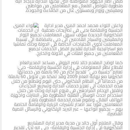
ضمن اطار الجهود المتواصلة التي تبذلها الادارة لايجاد آلية
متطورة للتواصل الفعال مع المتعاملين من مواطنين
ومقيمين وزوار وبمستوى عال من الكفاءة والجودة.
واعلن اللواء محمد احمد المري مدير ادارة
الجنسية والاقامة بدبي فى تصريحات صحفية أن الخدمات
الالكترونية الجديدة سوف تسهل المعاملات لجميع الزوار
والمقيمين والسياح القادمين الى دبي بالاضافة الى تبسيط
المعاملات لذوي الاحتياجات الخاصة في الدولة وذلك تماشيا
مع استراتيجية الادارة لتقديم افضل الخدمات لجميع
المتعاملين من جميع الفئات في الدولة والخارج.
كما اوضح المقدم خالد ناصر الرزوقي مساعد المديرالعام
لقطاع نظم المعلومات في إدارة الجنسية والإقامة- دبي:
تعتزم “جنسية دبي” تقديم أكثر من 90 بالمئة من خدماتها
الكترونيا مع نهاية العام 2009 وقد تمكنا من تحويل 60 بالمئة
من خدماتنا الى النظام الالكتروني حتى اليوم ونتطلع من خلال
هذه الخدمات الى تعزيز خدمات الادارة وتسريع الاجراءات
وتقليل ازدحام المراجعين في فروع الإدارة وذلك من خلال
استخدام أحدث الوسائل التقنية المتطورة مثل الانترنت واجهزة
الهاتف النقال. وتقوم هذه الخدمة المتطورة بابلاغ
المتعاملين فورا عند اصدار تأشيرات الزيارة والإقامة الخاصة
بهم – بجميع انواعها – عبر البريد الإلكتروني والرسائل النصية
القصيرة.
وقال الملازم أول خالد بن مدية مدير إدارة المشاريع
الالكترونية في إدارة الجنسية والإقامة- دبي انه لدى تقديم