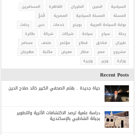
السياحية
الصين
الطيران
القاهرة
المسافرين
المسلة
المسلة السياحية
المصرية
الْحَجُّ
بوابة السياحة العربية
بوينج
خدمات
دبى
رحلات
رحلة
سياح
سياحة
شركات
شركة
طائرة
طيران
فنادق
قطاع
مؤتمر
متحف
مسافر
مشروع
مصر
مطار
معرض
مكتبة
مهرجان
وزارة
وزير
وزيرة
Recent Posts
حياة جديدة .. بقلم الصحفي الكبير خالد صلاح الدين
دراسة علمية ترصد الاكتشافات الأثرية والتطوير
بجبانة الشاطبي بالإسكندرية