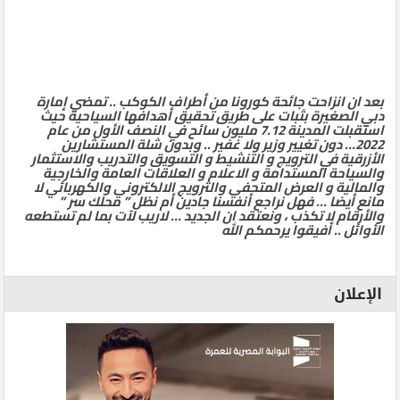
بعد ان انزاحت جائحة كورونا من أطراف الكوكب .. تمضي إمارة
دبي الصغيرة بثبات على طريق تحقيق أهدافها السياحية حيث
استقبلت المدينة 7.12 مليون سائح في النصف الأول من عام
2022… دون تغيير وزير ولا غفير .. وبدون شلة المستشارين
الأزرقية في الترويج و التنشيط و التسويق والتدريب والاستثمار
والسياحة المستدامة و الاعلام و العلاقات العامة والخارجية
والمالية و العرض المتحفي والترويج الالكتروني والكهربائي لا
مانع أيضا … فهل نراجع أنفسنا جادين أم نظل ” محلك سر ”
والأرقام لا تكذب ، ونعتقد ان الجديد … لاريب لآت بما لم تستطعه
الأوائل .. أفيقوا يرحمكم الله
الإعلان