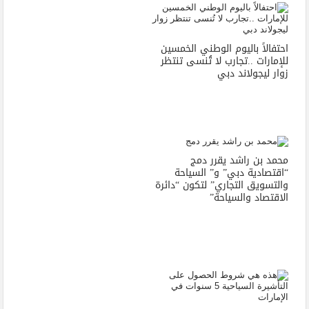
احتفالاً باليوم الوطني الخمسين
للإمارات ..تجارب لا تُنسى تنتظر
زوار ليجولاند دبي
محمد بن راشد يقرر دمج
“اقتصادية دبي” و” السياحة
والتسويق التجاري” لتكون “دائرة
الاقتصاد والسياحة”