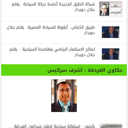
شبكة الطرق الجديدة تُنشط حركة السياحة ..بقلم
جلال دويدار
طريق الكباش.. أيقونة للسياحة المصرية.. بقلم جلال
دويدار
لصالح الاستثمار الرياضي بمقاصدنا السياحية .. بقلم
جلال دويدار
حكاوي الغردقة : أشرف سركيس
بالصور : استغاثة سياحية لإنقاذ شيراتون الغردقة …