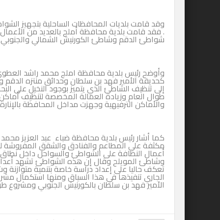
وقد قامت بلديات المحافظات الساحلية بتجهيز الشواط
. فقد قامت بلدية محافظة أملج بالعديد من الأعمال 
شواطئ الدقم وشاطئ الكورنيش الشمالي والجنوبي.
وأوضح رئيس بلدية محافظة املج محمد راشد العطوي أ
كحديقة الأمير فهد بن سلطان وحدائق منتزه الدقم وح
إلى تنظيف الشاطئ الذي يتميز بوجود النخيل على البحر
طوال العام وزيادة العمالة المخصصة لتنظيف أماكن الت
والأماكن الترفيهية وجهزت مداخل المحافظة بالإنارة 
كما أشار رئيس بلدية محافظة ضباء عبد العزيز محمد 
مكثفة على المطاعم والفنادق والشقق المفروشة للتأك
أعمال النظافة على الشواطئ والسواحل داخل نطاق 
وشاطئ المويلح وقال إن هذه الشواطئ تشهد أعدادا ك
تعكف حاليا على إعداد دراسة خاصة بتنمية متوازنة و
الجاري تنفيذها في هذا السياق ومنها استكمال مشر
الأمير فهد بن سلطان بالكورنيش الجنوبي ومشروع طريق ا