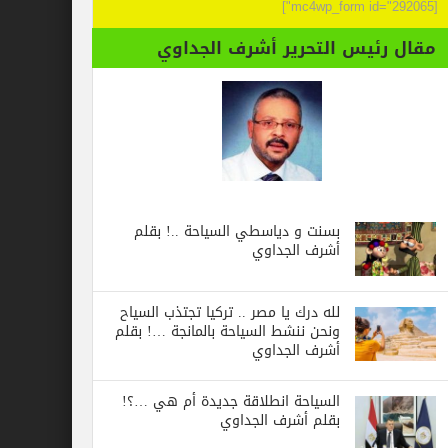
[mc4wp_form id="292065"]
مقال رئيس التحرير أشرف الجداوي
بسنت و دياسطي السياحة ..! بقلم
أشرف الجداوي
لله درك يا مصر .. تركيا تجتذب السياح
ونحن ننشط السياحة بالمانجة …! بقلم
أشرف الجداوي
السياحة انطلاقة جديدة أم هي …؟!
بقلم أشرف الجداوي