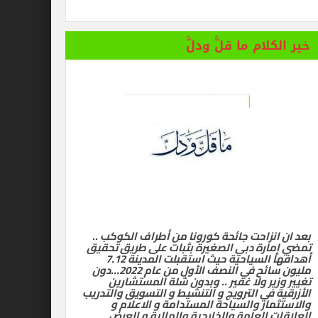
 المستفز لبطلة كليوباترا وتصدر بيانها الثاني
خير الكلام ما قلَّ ودلَّ
بعد ان انزاحت جائحة كورونا من أطراف الكوكب ..
تمضي إمارة دبي الصغيرة بثبات على طريق تحقيق
أهدافها السياحية حيث استقبلت المدينة 7.12
مليون سائح في النصف الأول من عام 2022…دون
تغيير وزير ولا غفير .. وبدون شلة المستشارين
الأزرقية في الترويج و التنشيط و التسويق والتدريب
والاستثمار والسياحة المستدامة و الاعلام و
العلاقات العامة والخارجية والمالية و العرض