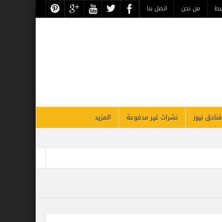
يط
من نحن
اتصل بنا
فنادق نيوز
نشرات غير مدفوعة
المزيد
أقوي قادة السياحة والسفر بالشرق الأوسط بحسب فوربس
لأقصر يحتفل غداً بذكرى مرور 26 عاماً على افتتاحه