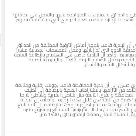
ئ والحدائق والمنتزهات المتواجدة عليها والعمل على نظافتها
استعدادا لإجازة منتصف العام الدراسي التي حيث قامت بتجهيز
ن البلدية قامت بتجهيز أماكن الترفية المختلفة من الحدائق
ديقة الدوم التي تم إنارتها وعمل المجسمات الجمالية مشيرا
 مباشرة , وأكد أن البلدية حرصت على الاهتمام بالنظافة العامة
رفية وعمل الصيانة اللازمة للألعاب والإنارة والأرصفة
والأشكال الفنية والأشجار.
بن حسين إلى أن بلدية المحافظة قامت بجولات رقابية ومتابعة
د من التزامها بالاشتراطات الصحية بالإضافة إلى تكثيف
المحافظة والقرى التابعة مثل شاطئ الخريبة وشاطئ شرما
بيرة من المتنزهين خلال هذه الإجازة , وأضاف إن البلدية
شاملة لتهيئة هذه الشواطئ وتجهيزها بالإضافة إلى المشاريع
وع الأمير فهد بن سلطان بكورنيش المقيطع ومشروع منتزه
لمشاة شمال محطة ارامكو بطول 1400 متر.