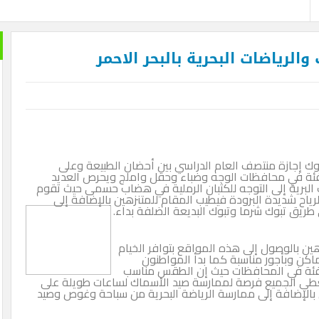
 الدم في السودان .. بقلم الصحفي الكبير محمد عبد القادر
الدفاع عن الحضارة ترفض الرد
لرياضات البحرية بالبحر الاحمر
 إجازة منتصف العام الدراسي بين أحضان الطبيعة وعلى
فئة في محافظات الوجه وضباء وحقل واملج ويحرص العديد
البرية إلى التوجه للكثبان الرملية في هضاب حسمى حيث تقوم
رياح شديدة البرودة فيطيب المقام للمتنزهين بالإضافة إلى
ريق تبوك شرما وتبوك البديعة الضلفة بداء.
ين بالوصول إلى هذه المواقع بتوافر الخيام
كن وبأجور مناسبة كما بدأ المواطنون
دافئة في المحافظات حيث إن الطقس مناسب
 يعطي الجميع فرصة لممارسة صيد الأسماك لساعات طويلة على
بالإضافة إلى ممارسة الرياضة البحرية من سباحة وغوص وصيد