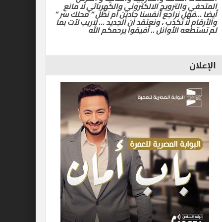
المتحفي والترويج الالكتروني والكهربائي لا مانع
أيضا …فهل نراجع أنفسنا جادين أم نظل ” محلك سر ”
والأرقام لا تكذب ، ونعتقد ان الجديد … لاريب لآت بما
لم تستطعه الأوائل .. أفيقوا يرحمكم الله
الإعلان