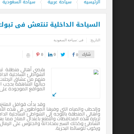
الرئيسيه
سياحة عربية
سياحة السعودية
قحت (حمالة الحطب).. العمالة وديمقراطية
السياحة الداخلية تنتعش فى تبوك وا
التاريخ:
فى :
سياحة السعودية
0
0
شارك
0
يقضي أهالي منطقة تبوك
الشواطئ الساحلية الدا
منهم من عشاق الرحلات 
جبالها الشاهقة بحجب ال
المواقع الموجودة على ط
وقد بدأت قوافل المتنزه
والحطب والمياه التي وفرها المواطنون في هذه الأما
وأهالي المنطقة بالتوجه إلى الشواطئ الساحلية ال
لزيارة هذه المحافظات والتمتع باعتدال المناخ مما
الشاطئ وكذلك السير بمحاذاته والجلوس على الرمال 
وركوب للوسائط البحرية.