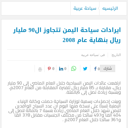
بدءاً من غدا الأثنين .. طيران الإمارات تبدأ في استخدام بطاقات الصعود ”
الرئيسيه
سياحة عربية
الرقمية ” و تودع ” الورقية ” للرحلات من دبي
بعيدا عن الصخب الإعلامي .. فيلم كليوباترا يفجر أزمة المنهجية العلمية
ايرادات سياحة اليمن تتجاوز ال90 مليار
للتصدي للهجوم على الحضارة المصرية
ريال بنهاية عام 2008
حسام الشاعر ضمن أقوي قادة السياحة والسفر بالشرق الأوسط بحسب
التاريخ:
فى :
سياحة عربية
فوربس
0
0
شارك
0
e& and Vodafone strategic relationship
CNN’s Destination explores Saudi Arabia’s growing tourism industry
ارتفعت عائدات اليمن السياحية خلال العام الماضي إلى 90 مليار
ريال، مقارنة بـ 85 مليار ريال للفترة المقابلة من العام 2007م،
وبنسبة زيادة تصل إلى 6بالمئة.
متحف التحنيط بالأقصر يحتفل غداً بذكرى مرور 26 عاماً على افتتاحه
وبينت إحصاءات رسمية لوزارة السياحة حصلت وكالة الإنباء
قحت (حمالة الحطب).. العمالة وديمقراطية الدم في السودان .. بقلم
اليمنية (سبأ) على نسخة منها اليوم أن عدد السياح الوافدين
لليمن شهد خلال العام الماضي زيادة بنسبة 7 بالمائة لتصل إلى
404 ألفا و497 سائحا من مختلف الجنسيات مقابل 378 الفا
الصحفي الكبير محمد عبد القادر
و361 سائحا خلال العام 2007م .
الدفاع عن الحضارة ترفض الرد المستفز لبطلة كليوباترا وتصدر بيانها