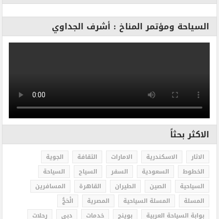
السياحة ومؤتمر المناخ : أشرف الجداوي
الاكثر بحثاً
الاثار
الاسكندرية
الامارات
الثقافة
الجوية
الخطوط
السعودية
السفر
السياح
السياحة
السياحية
الصين
الطيران
القاهرة
المسافرين
المسلة
المسلة السياحية
المصرية
الْحَجُّ
بوابة السياحة العربية
بوينج
خدمات
دبى
رحلات