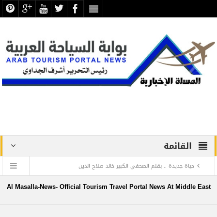
القائمة
حياة جديدة .. بقلم الصحفي الكبير خالد صلاح الدين
دراسة علمية ترصد الاكتشافات الأثرية والتطوير بجبانة الشاطبي
Al Masalla-News- Official Tourism Travel Portal News At Middle East
بالإسكندرية