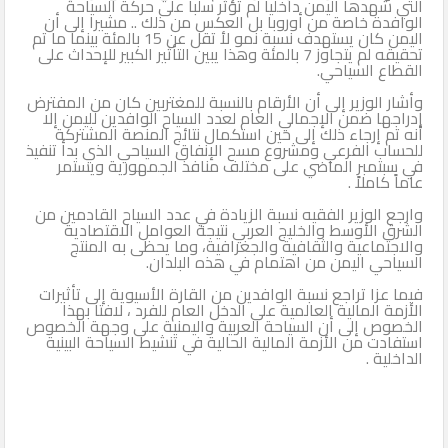
التي شهدها اليمن داخليا لم تؤثر سلبا على حركة السياحة
الوافدة خاصة من أوروبا بل العكس من ذلك .. مشيرا إلى أن
اليمن كان يستهدف نسبة نمو لأ تقل عن 15 بالمئة بينما ما تم
تحقيقه لم يتجاوز 7 بالمئة وهذا يبين التأثير الكبير للإحداث على
القطاع السياحي.
وأشار الوزير إلى أن الأرقام بالنسبة للمغتربين كان من المفترض
إدراجها ضمن الإجمالي العام لعدد السياح الوافدين لليمن إلا
أنه تم إرجاء ذلك إلى حين استكمال نتائج المنصة المشتركة
للحساب الفرعي ومشروع مسح الإنفاق السياحي الذي بدأ تنفيذ
في سبتمبر الماضي على مختلف منافذ الجمهورية ويستمر
عاماً كاملاً .
وارجع الوزير الفقيه نسبة الزيادة في عدد السياح القادمين من
الشرق الأوسط والخليج العربي نتيجة العوامل الاقتصادية
والاجتماعية والثقافية والجغرافية، وما يحظى به المنتج
السياحي اليمن من اهتمام في هذه البلدان.
فيما عزا تراجع نسبة الوافدين من القارة الأسيوية إلى تأثيرات
الأزمة المالية العالمية على الدخل العام للفرد ، لافتا بهذا
الخصوص إلى أن السياحة العربية واليمنية على وجهة الخصوص
استفادت من الأزمة المالية الحالية في تنشيط السياحة البينية
الداخلية .