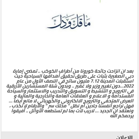
بعد ان انزاحت جائحة كورونا من أطراف الكوكب .. تمضي إمارة
دبي الصغيرة بثبات على طريق تحقيق أهدافها السياحية حيث
استقبلت المدينة 7.12 مليون سائح في النصف الأول من عام
2022…دون تغيير وزير ولا غفير .. وبدون شلة المستشارين الأزرقية
في الترويج و التنشيط و التسويق والتدريب والاستثمار والسياحة
المستدامة و الاعلام و العلاقات العامة والخارجية والمالية و
العرض المتحفي والترويج الالكتروني والكهربائي لا مانع أيضا …
فهل نراجع أنفسنا جادين أم نظل ” محلك سر ” والأرقام لا تكذب ،
ونعتقد ان الجديد … لاريب لآت بما لم تستطعه الأوائل .. أفيقوا
يرحمكم الله
الإعلان