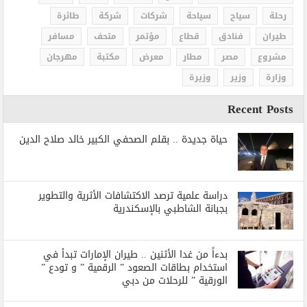
رحلة
سياح
سياحة
شركات
شركة
طائرة
طيران
فنادق
قطاع
مؤتمر
متحف
مسافر
مشروع
مصر
مطار
معرض
مكتبة
مهرجان
وزارة
وزير
وزيرة
Recent Posts
حياة جديدة .. بقلم الصحفي الكبير خالد صلاح الدين
دراسة علمية ترصد الاكتشافات الأثرية والتطوير
بجبانة الشاطبي بالإسكندرية
بدءاً من غدا الأثنين .. طيران الإمارات تبدأ في
استخدام بطاقات الصعود ” الرقمية ” و تودع ”
الورقية ” للرحلات من دبي