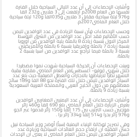
وأشارت الإحصاءات إلى أن عدد الليالي السياحية خلال الفترة
الثاني
نفسها من العام 2008م أرتفعت إلى 3 ملايين و232 الفا
و976 ليلة سياحية مقابل 3 ملايين و035الفا و120 ليلة سياحية
خلال العام الماضي2007م.
وحسب الإحصاءات فأن نسبة الزيادة في عدد الوافدين لليمن
حسب الأقاليم فقد أحتل عدد الوافدين من الشرق الاوسط
المركز الاول بنسبة زيادة 8 بالمئة يليه الوافدين من أوروبا
بنسبة زيادة 7 بالمئة وإفريقيا بنسبة 6 بالمئة والأمريكيتين
بنسبة 3 بالمئة فيما تراجع عدد الوافدين من اسيا بنسبة 2
بالمئة.
وبينت الإحصاءات أن الحركة السياحية شهدت نموا مضطردا
خلال شهري (يوليو- أغسطس)من العام الماضي مقارنة ببقية
الاشهر نظرا لارتباطها بالاجازات والعطل الصيفية حيث بلغ عدد
السياح الوافدين لليمن خلال تلك الفترة نحو 88 الفا و189 سائح
معظمهم من دول الخليج العربي والمملكة العربية السعودية
بنسبة زيادة 9 بالمئة.
وأشارت الإحصاءات إلى أن عدد اليمنيين المغتربين الوافدين
بغرض الزيارة خلال العام الماضي بلغ 690 إلفا و460 زائر
موزعين حسب الترتيب بين 175 إلفا و150 زائر قدموا عبر الجو
و976 زائر بحرا و514 إلفا و334 زائر برا .
وفي تصريح لوكالة الإنباء اليمنية (سبأ) أوضح وزير السياحة نبيل
حسن الفقيه أن ارتفاع حجم العائدات السياحية وزيادة عدد
السياح الوافدين لليمن خلال العام الماضي لا يعنى أن الإحداث