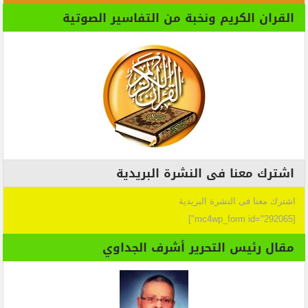
القران الكريم ونخبة من التفاسير الصوتية
اشترك معنا فى النشرة البريدية
اشترك معنا فى النشرة البريدية
[mc4wp_form id="292065"]
مقال رئيس التحرير أشرف الجداوي