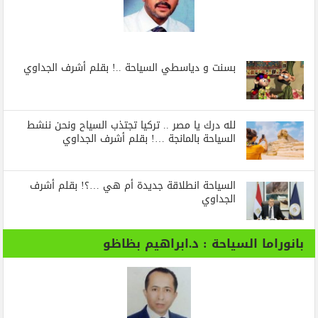
بسنت و دياسطي السياحة ..! بقلم أشرف الجداوي
لله درك يا مصر .. تركيا تجتذب السياح ونحن ننشط
السياحة بالمانجة …! بقلم أشرف الجداوي
السياحة انطلاقة جديدة أم هي …؟! بقلم أشرف
الجداوي
بانوراما السياحة : د.ابراهيم بظاظو