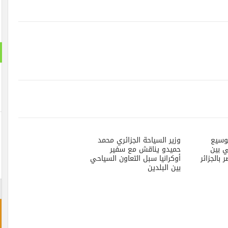
استطلا
هل تنج
نعم ت
لن تن
وزير السياحة الجزائري محمد
حميدو يناقش مع سفير
أوكرانيا سبل التعاون السياحي
بين البلدين
احجز غ