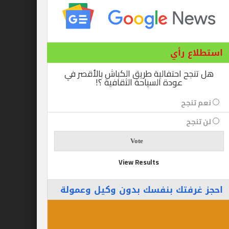
ع رأي
ح احتفالية طريق الكباش بالأقصر في
عودة السياحة الثقافية ؟!
نجح
جح
View Results
رفتك بنفسك بدون وكيل وعمولة