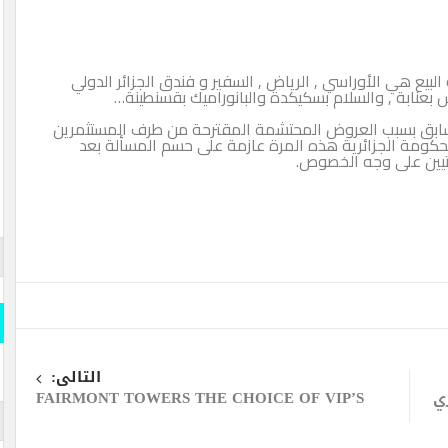
وراسي , الرياض , السفير و فندق الجزائر الدولي
 والسلام بسكيكدة والبانوراميك بقسنطينة…
العروض المحتشمة المقترحة من طرف المستثمرين
جزائرية هذه المرة عازمة على حسم المسألة بعد
وجه الخصوص.
قارن وو
المسلة
قارن و
s- Official
التالى:
iddle East
FAIRMONT TOWERS THE CHOICE OF VIP’S
المسلة 