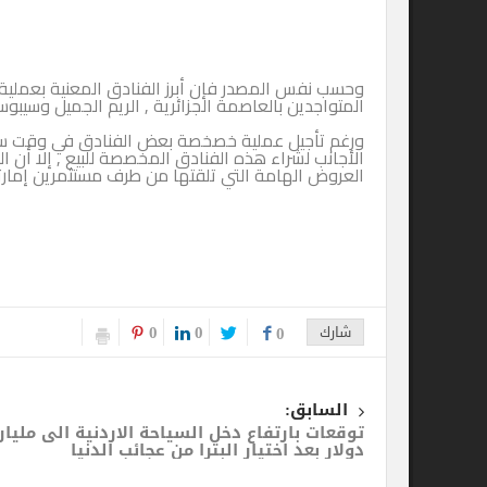
وحسب نفس المصدر فإن أبرز الفنادق المعنية بعملية البيع هي الأ
المتواجدين بالعاصمة الجزائرية , الريم الجميل وسيبوس بعنابة ,
ورغم تأجيل عملية خصخصة بعض الفنادق في وقت سابق بسبب 
الأجانب لشراء هذه الفنادق المخصصة للبيع , إلا أن الحكومة ال
العروض الهامة التي تلقتها من طرف مستثمرين إمارتيين على 
0
0
شارك
0
السابق:
توقعات بارتفاع دخل السياحة الاردنية الى ملياري
دولار بعد اختيار البترا من عجائب الدنيا