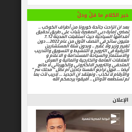
ام ما قلَّ ودلَّ
زاحت جائحة كورونا من أطراف الكوكب ..
رة دبي الصغيرة بثبات على طريق تحقيق
أهدافها السياحية حيث استقبلت المدينة 7.12
مليون سائح في النصف الأول من عام 2022… دون
ر ولا غفير .. وبدون شلة المستشارين
في الترويج و التنشيط و التسويق والتدريب
ر والسياحة المستدامة و الاعلام و
العامة والخارجية والمالية و العرض
الترويج الالكتروني والكهربائي لا مانع
ل نراجع أنفسنا جادين أم نظل ” محلك سر ”
ا تكذب ، ونعتقد ان الجديد … لاريب لآت بما
 الأوائل .. أفيقوا يرحمكم الله