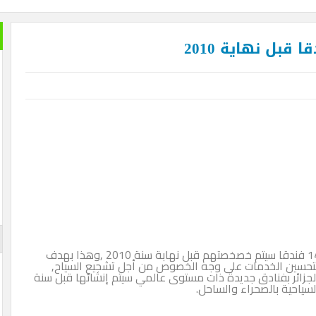
خير الكل
بعد ان ان
تمضي إما
تغيير وزي
الأزرقية 
والاستثما
العلاقات 
المتحفي و
أيضا … فه
والأرقام ل
لم تستطعه
الإعلان
قالت مصادر مقربة من وزارة السياحة في الجزائر بأن 14 فندقا سيتم خصخصتهم قبل نهابة سنة 2010 ,وهذا بهدف
الخدمات على وجه الخصوص من أجل تشجيع السياح,
ادق جديدة ذات مستوى عالمي سيتم إنشائها قبل سنة