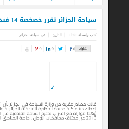
سياحة الجزائر تقرر خصخصة 14 فندقا قبل نهاية 2010
كتب بواسطة
admin
التاريخ:
فى :
سياحة الجزائر
0
0
شارك
0
إعطاء ديناميكية جديدة للحظيرة الفندقية الجزائرية ولتحسين 
وهذا موازاة مع اقتراب تدعيم الساحة الفندقية في الجزائر بفن
2013 عبر مختلف محافظات الوطن , خاصة المناطق السياحية بالصحراء والساحل.