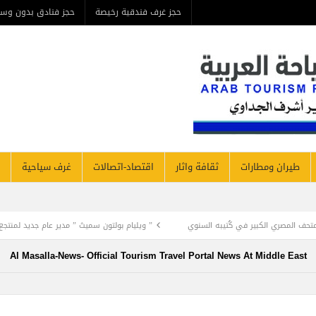
حجز غرف فندقية رخيصة
حجز فنادق بدون وسيط
من ن
مطارات
ثقافة واثار
اقتصاد-اتصالات
غرف سياحية
فنادق نيوز
يبه السنوي
” ويليام بولتون سميث ” مدير عام جديد لمنتجع ويستن القاهرة
تطو
Al Masalla-News- Official Tourism Travel Portal News At Mi