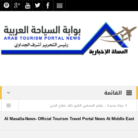
القائمة
حياة جديدة .. بقلم الصحفي الكبير خالد صلاح الدين
دراسة علمية ترصد الاكتشافات الأثرية والتطوير بجبانة الشاطبي
Al Masalla-News- Official Tourism Travel Portal News At Middle East
بالإسكندرية