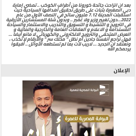
بعد ان انزاحت جائحة كورونا من أطراف الكوكب .. تمضي إمارة
دبي الصغيرة بثبات على طريق تحقيق أهدافها السياحية حيث
استقبلت المدينة 7.12 مليون سائح في النصف الأول من عام
2022…دون تغيير وزير ولا غفير .. وبدون شلة المستشارين الأزرقية
في الترويج و التنشيط و التسويق والتدريب والاستثمار والسياحة
المستدامة و الاعلام و العلاقات العامة والخارجية والمالية و
العرض المتحفي والترويج الالكتروني والكهربائي لا مانع أيضا …
فهل نراجع أنفسنا جادين أم نظل ” محلك سر ” والأرقام لا تكذب ،
ونعتقد ان الجديد … لاريب لآت بما لم تستطعه الأوائل .. أفيقوا
يرحمكم الله
الإعلان