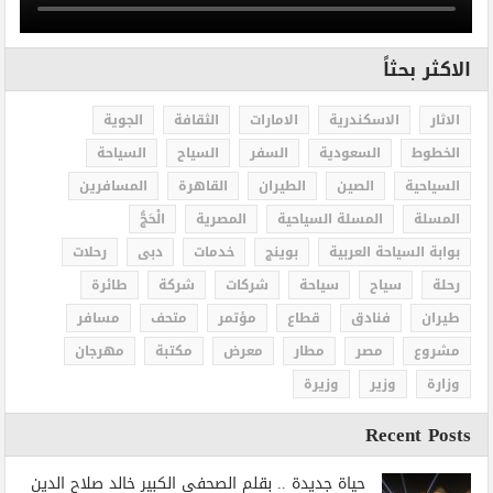
الاكثر بحثاً
الاثار
الاسكندرية
الامارات
الثقافة
الجوية
الخطوط
السعودية
السفر
السياح
السياحة
السياحية
الصين
الطيران
القاهرة
المسافرين
المسلة
المسلة السياحية
المصرية
الْحَجُّ
بوابة السياحة العربية
بوينج
خدمات
دبى
رحلات
رحلة
سياح
سياحة
شركات
شركة
طائرة
طيران
فنادق
قطاع
مؤتمر
متحف
مسافر
مشروع
مصر
مطار
معرض
مكتبة
مهرجان
وزارة
وزير
وزيرة
Recent Posts
حياة جديدة .. بقلم الصحفي الكبير خالد صلاح الدين