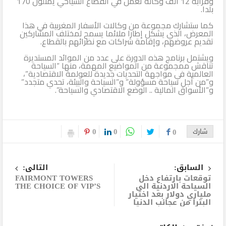
وقرابة 12 ألف وكالة تعمل في القطاع السياحي يمثلون 170
بلدا.
الثاني
كما ستشارك مجموعة من وكالات الأسفار المغربية في هذا
المعرض، الذي يشكل إطارا ملائما يسمح لمختلف المشاركين
تقديم عروضهم، وإقامة شراكات مع نظرائهم بالقطاع.
ويشتمل برنامج هذه الدورة على عدد من الموائد المستديرة
تناقش ممجموعة من المواضيع المهمة، منها “السياحة
العالمية في مواجهة التحديات جديدة للعولمة الاقتصادية”،
و”من أجل سياحة مسؤولة” و”السياحة والبيئة، تحدي متجدد”
و”الأسواق المالية .. الوضع الاقتصادي والسياحة”.
0
0
شارك
0
السابق:
التالى:
توقعات بارتفاع دخل
FAIRMONT TOWERS
السياحة الاردنية الى
THE CHOICE OF VIP’S
ملياري دولار بعد اختيار
البترا من عجائب الدنيا