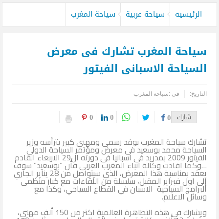
بدءاً من غدا الأثنين .. طيران الإمارات تبدأ في استخدام بطاقات الصعود ”
الرئيسيه
سياحة عربية
سياحة المغرب
الرقمية ” و تودع ” الورقية ” للرحلات من دبي
بعيدا عن الصخب الإعلامي .. فيلم كليوباترا يفجر أزمة المنهجية العلمية
سياحة المغرب تشارك فى معرض
للتصدي للهجوم على الحضارة المصرية
السياحة الاسبانى الفيتور
حسام الشاعر ضمن أقوي قادة السياحة والسفر بالشرق الأوسط بحسب
التاريخ:
فى :
سياحة المغرب
فوربس
0
0
شارك
0
e& and Vodafone strategic relationship
CNN’s Destination explores Saudi Arabia’s growing tourism industry
تشارك سياحة المغرب بوفد رسمى ومهنى كبير يترأسه وزير
السياحة محمد بوسعيد فى معرض ومؤتمر السياحة الدولى
الفيتور 2009 بمدريد فى اسبانيا فى دورته ال29 الاربعاء القادم
متحف التحنيط بالأقصر يحتفل غداً بذكرى مرور 26 عاماً على افتتاحه
…وكما افادت وكالة انباء المغرب العربى فأن “بوسعيد” سوف
يعقد بمناسبة هذا المعرض، الذي سيتواصل من 28 يناير الجاري
قحت (حمالة الحطب).. العمالة وديمقراطية الدم في السودان .. بقلم
إلى اول فبراير المقبل، سلسلة من اللقاءات مع كبار منظمى
البرامج السياحية الاسبان في القطاع السياحي، وكذا مع
وسائل الاعلام.
الصحفي الكبير محمد عبد القادر
ويشارك في هذه التظاهرة العالمية اكثر من 150 ألف مهني،
الدفاع عن الحضارة ترفض الرد المستفز لبطلة كليوباترا وتصدر بيانها