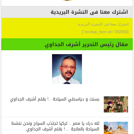
اشترك معنا فى النشرة البريدية
اشترك معنا فى النشرة البريدية
[mc4wp_form id="292065"]
مقال رئيس التحرير أشرف الجداوي
بسنت و دياسطي السياحة ..! بقلم أشرف الجداوي
لله درك يا مصر .. تركيا تجتذب السياح ونحن ننشط
السياحة بالمانجة …! بقلم أشرف الجداوي