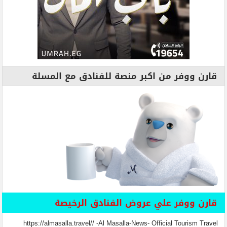
قارن ووفر من اكبر منصة للفنادق مع المسلة
قارن ووفر علي عروض الفنادق الرخيصة
https://almasalla.travel// -Al Masalla-News- Official Tourism Travel