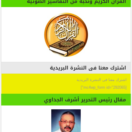
القران الكريم ونخبة من التفاسير الصوتية
اشترك معنا فى النشرة البريدية
اشترك معنا فى النشرة البريدية
[mc4wp_form id="292065"]
مقال رئيس التحرير أشرف الجداوي