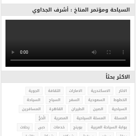
السياحة ومؤتمر المناخ : أشرف الجداوي
الاكثر بحثاً
الاثار
الاسكندرية
الامارات
الثقافة
الجوية
الخطوط
السعودية
السفر
السياح
السياحة
السياحية
الصين
الطيران
القاهرة
المسافرين
المسلة
المسلة السياحية
المصرية
الْحَجُّ
بوابة السياحة العربية
بوينج
خدمات
دبى
رحلات