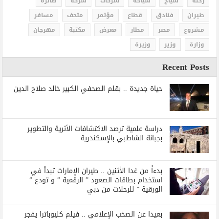
رحلة
سياح
سياحة
شركات
شركة
طائرة
طيران
فنادق
قطاع
مؤتمر
متحف
مسافر
مشروع
مصر
مطار
معرض
مكتبة
مهرجان
وزارة
وزير
وزيرة
Recent Posts
حياة جديدة .. بقلم الصحفي الكبير خالد صلاح الدين
دراسة علمية ترصد الاكتشافات الأثرية والتطوير
بجبانة الشاطبي بالإسكندرية
بدءاً من غدا الأثنين .. طيران الإمارات تبدأ في
استخدام بطاقات الصعود ” الرقمية ” و تودع ”
الورقية ” للرحلات من دبي
بعيدا عن الصخب الإعلامي .. فيلم كليوباترا يفجر