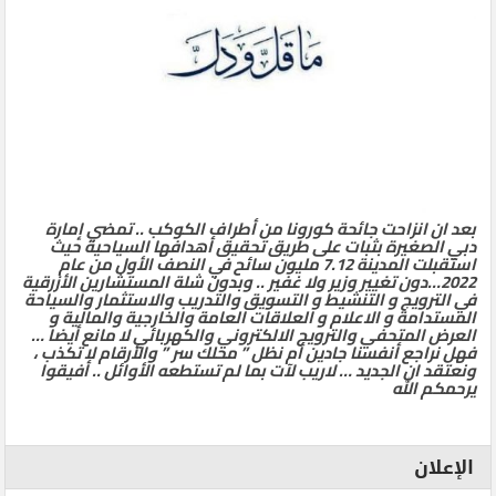
بعد ان انزاحت جائحة كورونا من أطراف الكوكب .. تمضي إمارة
دبي الصغيرة بثبات على طريق تحقيق أهدافها السياحية حيث
استقبلت المدينة 7.12 مليون سائح في النصف الأول من عام
2022…دون تغيير وزير ولا غفير .. وبدون شلة المستشارين الأزرقية
في الترويج و التنشيط و التسويق والتدريب والاستثمار والسياحة
المستدامة و الاعلام و العلاقات العامة والخارجية والمالية و
العرض المتحفي والترويج الالكتروني والكهربائي لا مانع أيضا …
فهل نراجع أنفسنا جادين أم نظل ” محلك سر ” والأرقام لا تكذب ،
ونعتقد ان الجديد … لاريب لآت بما لم تستطعه الأوائل .. أفيقوا
يرحمكم الله
الإعلان