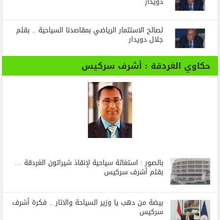
دويدار
لصالح الاستثمار الرياضي بمقاصدنا السياحية .. بقلم
جلال دويدار
حكاوي الغردقة : أشرف سركيس
بالصور : استغاثة سياحية لإنقاذ شيراتون الغردقة …
بقلم أشرف سركيس
بيضة من دهب يا وزير السياحة والاثار .. فكرة أشرف
سركيس