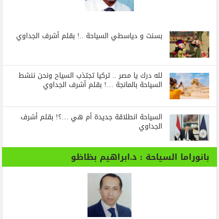
بسنت و دياسطي السياحة ..! بقلم أشرف الجداوي
لله درك يا مصر .. تركيا تجتذب السياح ونحن ننشط
السياحة بالمانجة …! بقلم أشرف الجداوي
السياحة انطلاقة جديدة أم هي …؟! بقلم أشرف
الجداوي
بانوراما السياحة : د.ابراهيم بظاظو