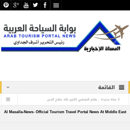
القائمة
حياة جديدة .. بقلم الصحفي الكبير خالد صلاح الدين
دراسة علمية ترصد الاكتشافات الأثرية والتطوير بجبانة الشاطبي
Al Masalla-News- Official Tourism Travel Portal News At Middle East
بالإسكندرية