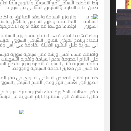
ربط التخطيط السياحي مع التسويق والترويج بينما اط
ضمن ادارة التطوير والتسويق السياحي في سورية.
وزار وزير السياحة والوفد المرافق له اكا
الاكاديمية وطرق التدريس والتأهيل واست
اجتماعاً موسعاً مع هيئة ادارة الاكاديمية
وجاءت هذه اللقاءات بعد اجتماع عقده وزير السياحة 
لاعداد برنامج تنفيذي للتعاون السياحي السوري الفرنس
الى سورية خلال الاشهر القليلة القادمة على رأس وفد
على التزام الحكومة بدعم السياحة وتقديم التسهيلات 
حققته سورية خلال السنوات الاخيرة ودور القطاع الس
ما حسن من معايير الخدمة السياحية والجودة.
كما تم افتتاح المعرض السياحي السوري في مقر المرك
الصور التي تعكس تنوع وغنى المنتج السياحي السوري.
حضر الفعاليات الدكتورة لمياء شكور سفيرة سورية في
خلال الفعاليات التي شملتها الايام السورية في فرنسا 