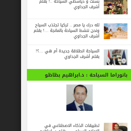
بسنت و دياسطي السياحة ..! بقلم
أشرف الجداوي
لله درك يا مصر .. تركيا تجتذب السياح
ونحن ننشط السياحة بالمانجة …! بقلم
أشرف الجداوي
السياحة انطلاقة جديدة أم هي …؟!
بقلم أشرف الجداوي
بانوراما السياحة : د.ابراهيم بظاظو
تطبيقات الذكاء الاصطناعي في