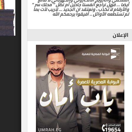
أيضا … فهل نراجع أنفسنا جادين أم نظل ” محلك سر ”
والأرقام لا تكذب ، ونعتقد ان الجديد … لاريب لآت بما
لم تستطعه الأوائل .. أفيقوا يرحمكم الله
الإعلان