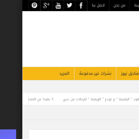
يط
من نحن
اتصل بنا
فنادق نيوز
نشرات غير مدفوعة
المزيد
 ” و تودع ” الورقية ” للرحلات من دبي
بعيدا عن الصخب الإعلامي .. فيلم كليوباترا يفجر