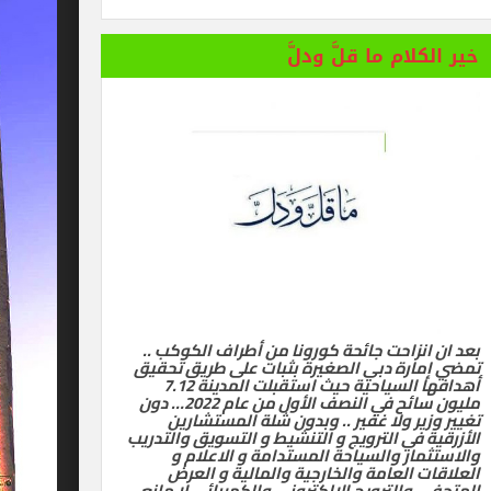
خير الكلام ما قلَّ ودلَّ
بعد ان انزاحت جائحة كورونا من أطراف الكوكب ..
تمضي إمارة دبي الصغيرة بثبات على طريق تحقيق
أهدافها السياحية حيث استقبلت المدينة 7.12
مليون سائح في النصف الأول من عام 2022… دون
تغيير وزير ولا غفير .. وبدون شلة المستشارين
الأزرقية في الترويج و التنشيط و التسويق والتدريب
والاستثمار والسياحة المستدامة و الاعلام و
العلاقات العامة والخارجية والمالية و العرض
المتحفي والترويج الالكتروني والكهربائي لا مانع