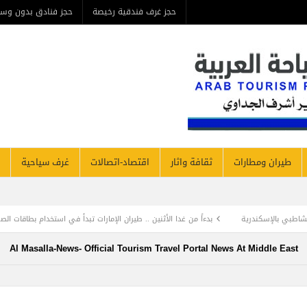
حجز غرف فندقية رخيصة
حجز فنادق بدون وس
طيران ومطارات
ثقافة واثار
اقتصاد-اتصالات
غرف سياحية
ندرية
بدءاً من غدا الأثنين .. طيران الإمارات تبدأ في استخدام بطاقات الصعود ” الرقمية
Al Masalla-News- Official Tourism Travel Portal News At Middle East