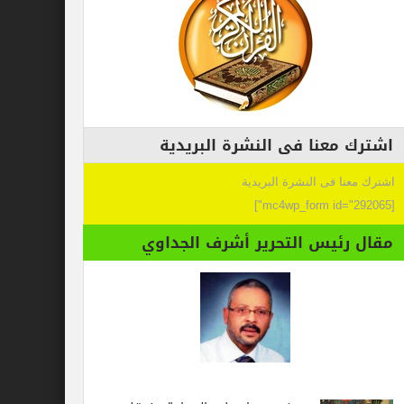
اشترك معنا فى النشرة البريدية
اشترك معنا فى النشرة البريدية
[mc4wp_form id="292065"]
مقال رئيس التحرير أشرف الجداوي