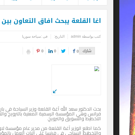
اغا القلعة يبحث افاق التعاون بين
كتب بواسطة
admin
التاريخ:
فى :
سياحة سوريا
0
0
شارك
0
بحث الدكتور سعد الله آغة القلعة وزير السياحة في 
فرانس وهي المؤسسة الرسمية المعنية بالترويج والت
التخطيط والتسويق والترويج.
كما اطلع الوزير آغة القلعة من مدير عام مؤسسة ل
والتخطيط السياحي في فرنسا على آليات العمل بالمؤ