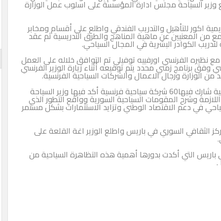
لع وزير السياحة مجلس ادارة المؤسسة على اسلوب عمل الوزارة
ديمية اكور للتأهيل والتدريب الفندقي واطلع على أقسام ومخابر
مع من المعنيين عن ماهية المناهج والطرق التدريسية ثم عقد
 لتدريب الكوادر البشرية في المجال السياحي.
مع نظيره الفرنسي اورفييه توفيلي تم التوافق خلاله على العمل
ي وفق برنامج زمني محدد يتم توقيعه أثناء زيارة الوزير الفرنسي
 من الوزارة ورجال الاعمال والشركات السياحية الفرنسية.
وأقيمت مساء أمس ورشة عمل سياحية سورية فرنسية شارك فيها60 شركة سياحية فرنسية أكد فيها وزير السياحة
اللازمة وشرح المقومات السياحية السورية وواقع التطور الذي
ياحي في دعم الاقتصاد الوطني وتزايد الاستثمارات بشكل مستمر
ز الثقافي السوري في باريس واطلع الوزير اغة القلعة على
 باريس التي أكدت بدورها أهمية هذه التظاهرة السياحية من
.