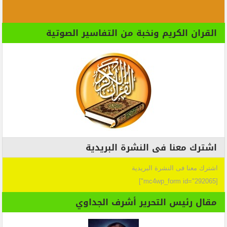
القران الكريم ونخبة من التفاسير الصوتية
اشترك معنا فى النشرة البريدية
اشترك معنا فى النشرة البريدية
[mc4wp_form id="292065"]
مقال رئيس التحرير أشرف الجداوي