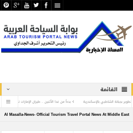
القائمة
انة الشاطبي بالإسكندرية
بدءاً من غدا الأثنين .. طيران الإمارات تبدأ في استخدام بطاقا
دفاع عن الحضارة ترفض الرد المستفز لبطلة كليوباترا وتصدر بيانها الثاني
Al Masalla-News- Official Tourism Travel Portal News At Middle East