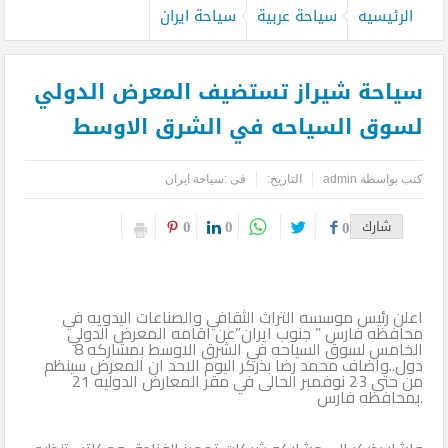
الرئيسيه
سياحة عربية
سياحة ايران
سياحة شيراز تستضيف المعرض الدولي
لسوق السياحه في الشرق الاوسط
كتب بواسطة
admin
التاريخ:
فى :
سياحة ايران
0
0
شارك
0
اعلن رئيس موسسه التراث الثقافي والصناعات اليدويه في
محافظه فارس ” جنوب ايران”عن اقامه المعرض الدولي
الخامس لسوق السياحه في الشرق الاوسط بمشاركه 8
دول..واضاف محمد رضا بذركر اليوم الاحد ان المعرض سينظم
من ‪ 21 حتى 23 نوفمبر الحالى في مقر المعارض الدوليه
بمحافظه فارس.