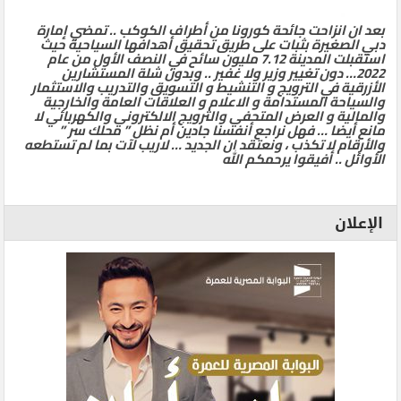
بعد ان انزاحت جائحة كورونا من أطراف الكوكب .. تمضي إمارة
دبي الصغيرة بثبات على طريق تحقيق أهدافها السياحية حيث
استقبلت المدينة 7.12 مليون سائح في النصف الأول من عام
2022… دون تغيير وزير ولا غفير .. وبدون شلة المستشارين
الأزرقية في الترويج و التنشيط و التسويق والتدريب والاستثمار
والسياحة المستدامة و الاعلام و العلاقات العامة والخارجية
والمالية و العرض المتحفي والترويج الالكتروني والكهربائي لا
مانع أيضا … فهل نراجع أنفسنا جادين أم نظل ” محلك سر ”
والأرقام لا تكذب ، ونعتقد ان الجديد … لاريب لآت بما لم تستطعه
الأوائل .. أفيقوا يرحمكم الله
الإعلان