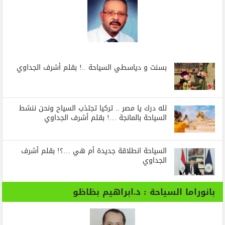
بسنت و دياسطي السياحة ..! بقلم أشرف الجداوي
لله درك يا مصر .. تركيا تجتذب السياح ونحن ننشط
السياحة بالمانجة …! بقلم أشرف الجداوي
السياحة انطلاقة جديدة أم هي …؟! بقلم أشرف
الجداوي
بانوراما السياحة : د.ابراهيم بظاظو