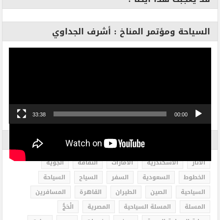
السياحة ومؤتمر المناخ : أشرف الجداوي
مشغل
الفيديو
33:38
00:00
الاكثر بحثاً
الاثار
الاسكندرية
الامارات
الثقافة
الجوية
الخطوط
السعودية
السفر
السياح
السياحة
السياحية
الصين
الطيران
القاهرة
المسافرين
المسلة
المسلة السياحية
المصرية
الْحَجُّ