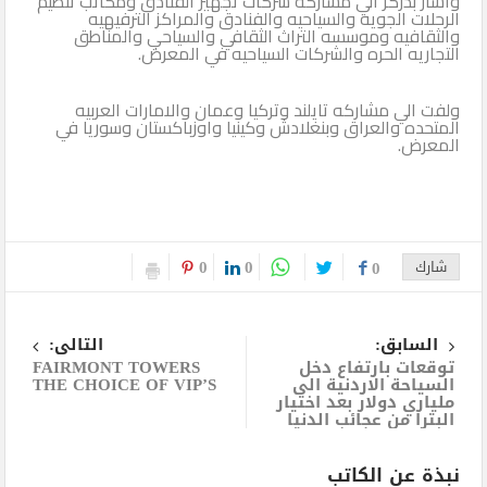
واشار بذركر الي مشاركه شركات تجهيز الفنادق ومكاتب تنظيم
الرحلات الجويه والسياحيه والفنادق والمراكز الترفيهيه
والثقافيه وموسسه التراث الثقافي والسياحي والمناطق
التجاريه الحره والشركات السياحيه في المعرض.
ولفت الي مشاركه تايلند وتركيا وعمان والامارات العربيه
المتحده والعراق وبنغلادش وكينيا واوزباكستان وسوريا في
المعرض.
0
0
شارك
0
السابق:
التالى:
توقعات بارتفاع دخل
FAIRMONT TOWERS
السياحة الاردنية الى
THE CHOICE OF VIP’S
ملياري دولار بعد اختيار
البترا من عجائب الدنيا
نبذة عن الكاتب