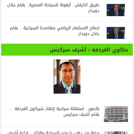
طريق الكباش.. أيقونة للسياحة المصرية.. بقلم جلال
دويدار
لصالح الاستثمار الرياضي بمقاصدنا السياحية .. بقلم
جلال دويدار
حكاوي الغردقة : أشرف سركيس
بالصور : استغاثة سياحية لإنقاذ شيراتون الغردقة …
بقلم أشرف سركيس
بيضة من دهب يا وزير السياحة والاثار .. فكرة أشرف