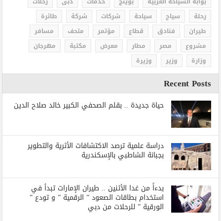
بوابة السياحة العربية
بوينج
خدمات
دبى
رحلات
رحلة
سياح
سياحة
شركات
شركة
طائرة
طيران
فنادق
قطاع
مؤتمر
متحف
مسافر
مشروع
مصر
مطار
معرض
مكتبة
مهرجان
وزارة
وزير
وزيرة
Recent Posts
حياة جديدة .. بقلم الصحفي الكبير خالد صلاح الدين
دراسة علمية ترصد الاكتشافات الأثرية والتطوير
بجبانة الشاطبي بالإسكندرية
بدءاً من غدا الأثنين .. طيران الإمارات تبدأ في
استخدام بطاقات الصعود ” الرقمية ” و تودع ”
الورقية ” للرحلات من دبي