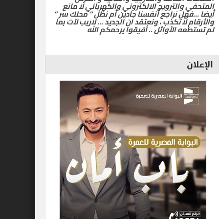
المتحفي والترويج الالكتروني والكهربائي لا مانع
أيضا …فهل نراجع أنفسنا جادين أم نظل ” محلك سر ”
والأرقام لا تكذب ، ونعتقد ان الجديد … لاريب لآت بما
لم تستطعه الأوائل .. أفيقوا يرحمكم الله
الإعلان