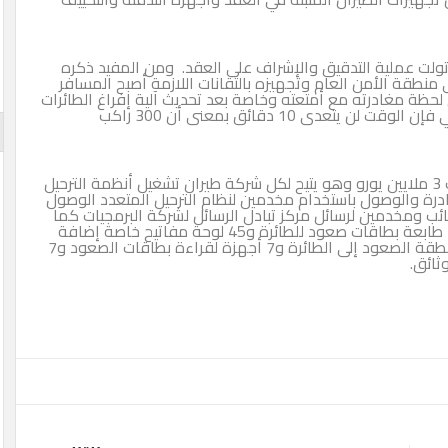
 تولت عملية التدقيق والإشراف على العقد. ‏ ومن المفيد ذكره
ى منطقة الأمن العام وتجهيزه بالتقانات اللازمة أصبح المسافر
ة مغادرته مع أمتعته وخاصة بعد تحديث آلية إفراغ الطائرات
وتحميلها وتفتيشها بأجهزة الكشف الأمني والجمركي فإن الوقت لن يتعدى 10 دقائق بمعنى أن 300 راكب
‏ كذلك فإن المطار بات يعتمد نظام الترحيل الآلي بكلف 3 ملايين يورو وهو يتيح لكل شركة طيران تشغيل أنظمة الترحيل
ادرة والوصول باستخدام مخدمين لنظام الترحيل المتعدد الوصول
قائب ومخدمين لرسائل مركز تبادل الرسائل لشركة البرمجيات كما
تحتوي منطقة الترحيل والترانزيت 45 محطة عمل و45 طابعة بطاقات صعود للطائرة و45 لوحة مفاتيح خاصة إضافة
إلى الخدمة الذاتية. ‏ أيضاً هناك 7 محطات عمل في منطقة الصعود إلى الطائرة و7 أجهزة لقراءة بطاقات الصعود و7