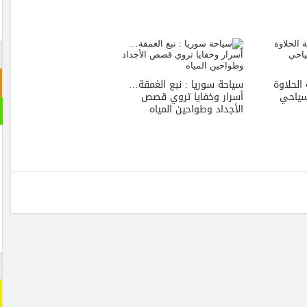
الحلاوة
سياحة سوريا : نبع الغمقة…
سياحي
أسرار وخفايا تروي قصص
الأجداد وطواحين المياه