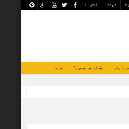
يط
من نحن
اتصل بنا
فنادق نيوز
نشرات غير مدفوعة
المزيد
أقوي قادة السياحة والسفر بالشرق الأوسط بحسب فوربس
لأقصر يحتفل غداً بذكرى مرور 26 عاماً على افتتاحه