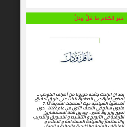
 المستفز لبطلة كليوباترا وتصدر بيانها الثاني
خير الكلام ما قلَّ ودلَّ
بعد ان انزاحت جائحة كورونا من أطراف الكوكب ..
تمضي إمارة دبي الصغيرة بثبات على طريق تحقيق
أهدافها السياحية حيث استقبلت المدينة 7.12
مليون سائح في النصف الأول من عام 2022…دون
تغيير وزير ولا غفير .. وبدون شلة المستشارين
الأزرقية في الترويج و التنشيط و التسويق والتدريب
والاستثمار والسياحة المستدامة و الاعلام و
العلاقات العامة والخارجية والمالية و العرض