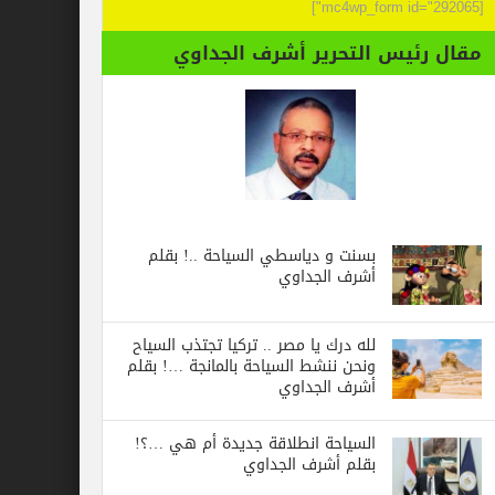
[mc4wp_form id="292065"]
مقال رئيس التحرير أشرف الجداوي
بسنت و دياسطي السياحة ..! بقلم
أشرف الجداوي
لله درك يا مصر .. تركيا تجتذب السياح
ونحن ننشط السياحة بالمانجة …! بقلم
أشرف الجداوي
السياحة انطلاقة جديدة أم هي …؟!
بقلم أشرف الجداوي