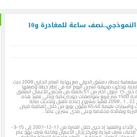
 الدم في السودان .. بقلم الصحفي الكبير محمد عبد القادر
الدفاع عن الحضارة ترفض الرد
مطار دمشق يدخل مرحلة التخديم النموذجي..نصف ساعة للمغادرة و10
من 1.5 إلى 3.5 ملايين راكب سنوياً سترتفع الطاقة الاستيعابية لمطار دمشق الدولي مع نهاية العام الجاري 2008 حيث
اليزية. وذكرت صحيفة تشرين اليوم أنه في إطار خطة وضعتها
وأقرتها الحكومة وفق المعايير الدولية أنجزت الشركة حتى 15 أيلول أكثر من 51 بالمئة من مجمل الأعمال المتفق
عليها في العقد الموقع بينها وبين وزارة النقل وبمساحة 1500 متر مربع بمواصفات جودة عالية ويأتي تنفيذ هذه
الاتفاقية استناداً لموافقة رئاسة مجلس الوزراء بتاريخ 22 ـ 1 ـ 2008 لتنفيذ مشروع إعادة تأهيل وتحديث صالة
المسافرين في المطار وإشادة طرق وموقف للطائرات والسيارات بقيمة 65،40 مليون يورو من خلال اتفاقية قرض
وقد سجلت المرحلة الأولى للمشروع سرعة قياسية في الأداء والتنفيذ إذ جرى خلال الفترة من 17-12-2007 إلى 15-3-
أربع قاعات شرف فردية ومركز رجال الأعمال وقاعة شرف بهو عام
جهيزات الطيران المثبتة في العقد وأجهزة التدفئة والتكييف