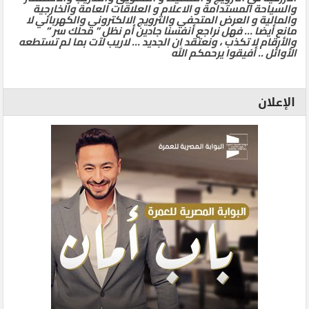
والسياحة المستدامة و الاعلام و العلاقات العامة والخارجية
والمالية و العرض المتحفي والترويج الالكتروني والكهربائي لا
مانع أيضا … فهل نراجع أنفسنا جادين أم نظل ” محلك سر ”
والأرقام لا تكذب ، ونعتقد ان الجديد … لاريب لآت بما لم تستطعه
الأوائل .. أفيقوا يرحمكم الله
الإعلان