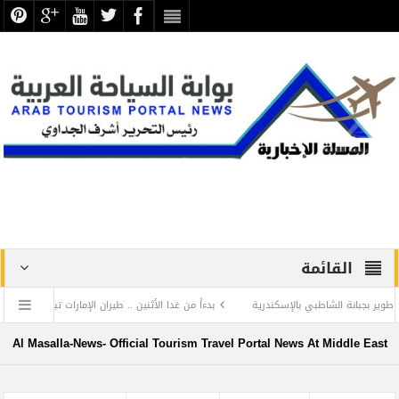
القائمة
نة الشاطبي بالإسكندرية
بدءاً من غدا الأثنين .. طيران الإمارات تبدأ في استخدام بطاقات
فاع عن الحضارة ترفض الرد المستفز لبطلة كليوباترا وتصدر بيانها الثاني
Al Masalla-News- Official Tourism Travel Portal News At Middle East