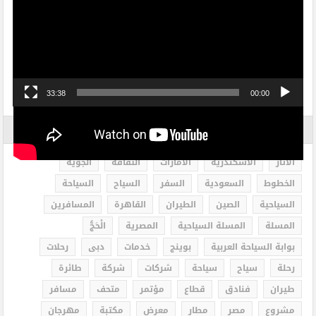
مشغل
الفيديو
33:38
00:00
الاكثر بحثاً
الاثار
الاسكندرية
الامارات
الثقافة
الجوية
الخطوط
السعودية
السفر
السياح
السياحة
السياحية
الصين
الطيران
القاهرة
المسافرين
المسلة
المسلة السياحية
المصرية
الْحَجُّ
بوابة السياحة العربية
بوينج
خدمات
دبى
رحلات
رحلة
سياح
سياحة
شركات
شركة
طائرة
طيران
فنادق
قطاع
مؤتمر
متحف
مسافر
مشروع
مصر
مطار
معرض
مكتبة
مهرجان