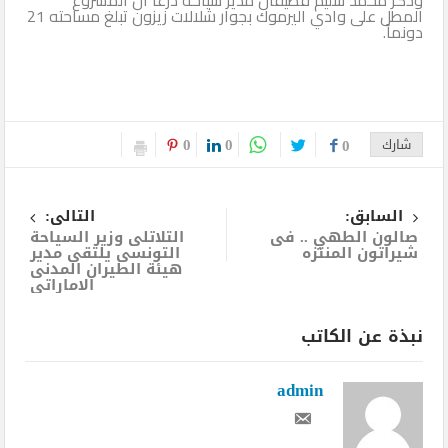
المطل على وادي اليرموك بجوار شلالات زيزون تبلغ مساحته 21
دونماً.
0
0
شارك
0
السابق:
التالى:
صالون الطهي .. فى
التلاتلى وزير السياحة
شيراتون المنتزه
التونسى يلتقى مدير
هيئة الطيران المدنى
الاماراتى
نبذة عن الكاتب
admin