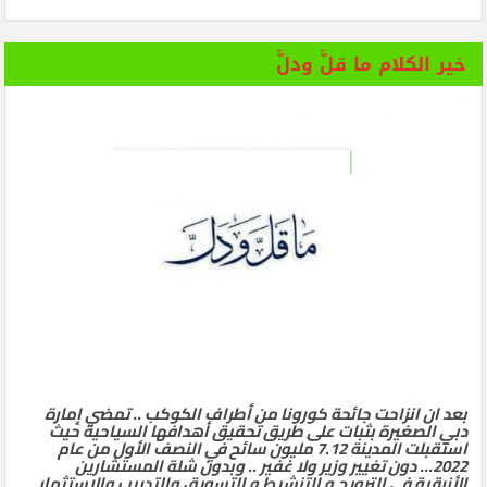
خير الكلام ما قلَّ ودلَّ
بعد ان انزاحت جائحة كورونا من أطراف الكوكب .. تمضي إمارة
دبي الصغيرة بثبات على طريق تحقيق أهدافها السياحية حيث
استقبلت المدينة 7.12 مليون سائح في النصف الأول من عام
2022… دون تغيير وزير ولا غفير .. وبدون شلة المستشارين
الأزرقية في الترويج و التنشيط و التسويق والتدريب والاستثمار