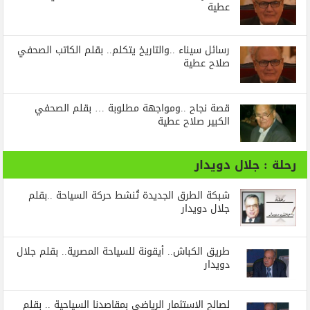
عطية
رسائل‭ ‬سيناء‭.. ‬والتاريخ‭ ‬يتكلم.. بقلم الكاتب الصحفي
صلاح عطية
قصة نجاح ..ومواجهة مطلوبة … بقلم الصحفي
الكبير صلاح عطية
رحلة : جلال دويدار
شبكة الطرق الجديدة تُنشط حركة السياحة ..بقلم
جلال دويدار
طريق الكباش.. أيقونة للسياحة المصرية.. بقلم جلال
دويدار
لصالح الاستثمار الرياضي بمقاصدنا السياحية .. بقلم