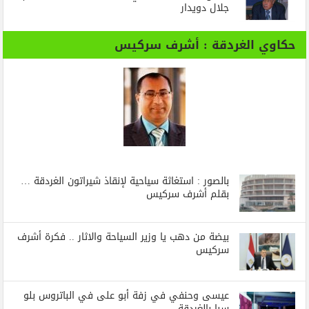
جلال دويدار
حكاوي الغردقة : أشرف سركيس
بالصور : استغاثة سياحية لإنقاذ شيراتون الغردقة …
بقلم أشرف سركيس
بيضة من دهب يا وزير السياحة والاثار .. فكرة أشرف
سركيس
عيسى وحنفي في زفة أبو على في الباتروس بلو
سبا بالغردقة