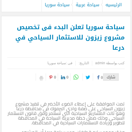
الرئيسيه
سياحة عربية
سياحة سوريا
سياحة سوريا تعلن البدء فى تخصيص
مشروع زيزون للاستثمار السياحي في
درعا
كتب بواسطة
admin
التاريخ:
فى :
سياحة سوريا
0
0
شارك
0
تمت الموافقة على إعطاء الضوء الأخضر في تنفيذ مشروع
زيزون السياحي على ضفة وادي اليرموك في محافظة درعا
وهو ثالث المشاريع السياحية التي تستثمر وفق قانون الاستثمار
السياحي وذلك ضمن خطة مديرية السياحة في المحافظة
لتطوير وزيادة الاستثمارات السياحية في المحافظة.
وذكر محمد سليم قطيفان مدير سياحة درعا أن المشروع