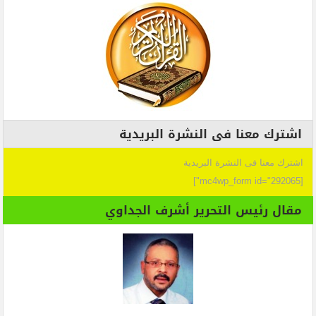
اشترك معنا فى النشرة البريدية
اشترك معنا فى النشرة البريدية
[mc4wp_form id="292065"]
مقال رئيس التحرير أشرف الجداوي