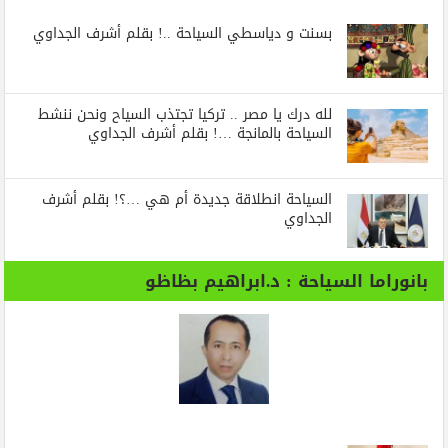
بسنت و دياسطي السياحة ..! بقلم أشرف الجداوي
لله درك يا مصر .. تركيا تجتذب السياح ونحن ننشط
السياحة بالمانجة …! بقلم أشرف الجداوي
السياحة انطلاقة جديدة أم هي …؟! بقلم أشرف
الجداوي
بانوراما السياحة : د.ابراهيم بظاظو