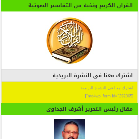
القران الكريم ونخبة من التفاسير الصوتية
اشترك معنا فى النشرة البريدية
اشترك معنا فى النشرة البريدية
[mc4wp_form id="292065"]
مقال رئيس التحرير أشرف الجداوي