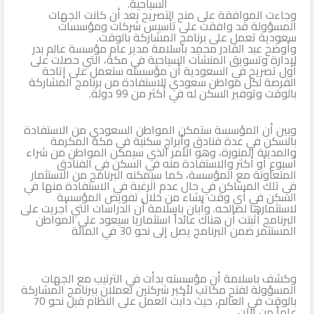
السياحية.
وجاءت الموافقة على منح التصريح بعد أن كانت الجهات
الثاني
المسؤولة قد وافقت على تأسيس شركات ومؤسسات
سعودية تعمل على برنامج المشاركة بالوقت.
وأوضح عبد القادر محمد باسلامة مدير عام مؤسسة عالم بدر
لإدارة وتسويق المنشآت السياحية في مكة، التي حصلت على
أول تصريح في السعودية أن مؤسسته ستعمل على إتاحة
الفرصة لكل مواطن سعودي للاستفادة من برنامج المشاركة
بالوقت وتوفير السكن له في أكثر من 99 دولة.
وبين أن المؤسسة ستمكن المواطن السعودي من الاستفادة
بالسكن في عدة فنادق وأبراج سكنية في مكة المكرمة
والمدينة المنورة، وهو الأمر الذي سيمكن المواطن من شراء
أسبوع أو أكثر والاستفادة منه في السكن في الفنادق
المتعاونة مع المؤسسة، كما سيمكنه البرنامج من الاستثمار
في تلك المساكن في حال عدم الرغبة في الاستفادة منها في
السكن في أي وقت يشاء من خلال تفويض المؤسسة
لاستثمارها لصالحه. وأبان باسلامة أن الدراسات التي أجريت على
البرنامج أثبتت أن هناك عائداً استثماريا سيعود على المواطن
المستثمر ضمن البرنامج يصل إلى نحو 30 في المائة
وكشف باسلامة أن مؤسسته بدأت في الترتيب مع الجهات
المسؤولة لفتح مكاتب لأكبر شركتين تعملان ببرنامج المشاركة
بالوقت في العالم، حيث دأبت العمل على النظام قبل نحو 70
عاماً من الآن.