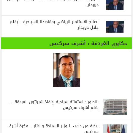
دويدار
لصالح الاستثمار الرياضي بمقاصدنا السياحية .. بقلم
جلال دويدار
حكاوي الغردقة : أشرف سركيس
بالصور : استغاثة سياحية لإنقاذ شيراتون الغردقة …
بقلم أشرف سركيس
بيضة من دهب يا وزير السياحة والاثار .. فكرة أشرف
سركيس