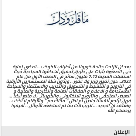
بعد ان انزاحت جائحة كورونا من أطراف الكوكب .. تمضي إمارة
دبي الصغيرة بثبات على طريق تحقيق أهدافها السياحية حيث
استقبلت المدينة 7.12 مليون سائح في النصف الأول من عام
2022…دون تغيير وزير ولا غفير .. وبدون شلة المستشارين الأزرقية
في الترويج و التنشيط و التسويق والتدريب والاستثمار والسياحة
المستدامة و الاعلام و العلاقات العامة والخارجية والمالية و
العرض المتحفي والترويج الالكتروني والكهربائي لا مانع أيضا …
فهل نراجع أنفسنا جادين أم نظل ” محلك سر ” والأرقام لا تكذب ،
ونعتقد ان الجديد … لاريب لآت بما لم تستطعه الأوائل .. أفيقوا
يرحمكم الله
الإعلان