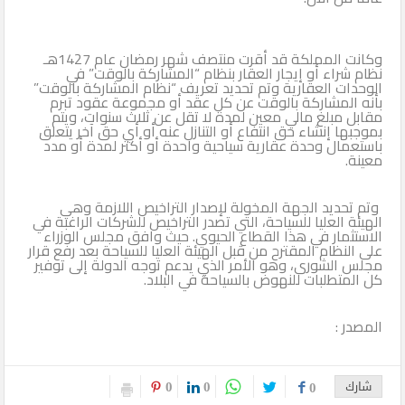
وكانت المملكة قد أقرت منتصف شهر رمضان عام 1427هـ
نظام شراء أو إيجار العقار بنظام “المشاركة بالوقت” في
الوحدات العقارية وتم تحديد تعريف “نظام المشاركة بالوقت”
بأنه المشاركة بالوقت عن كل عقد أو مجموعة عقود تبرم
مقابل مبلغ مالي معين لمدة لا تقل عن ثلاث سنوات، ويتم
بموجبها إنشاء حق انتفاع أو التنازل عنه أو أي حق آخر يتعلق
باستعمال وحدة عقارية سياحية واحدة أو أكثر لمدة أو مدد
معينة.
وتم تحديد الجهة المخولة لإصدار التراخيص اللازمة وهي
الهيئة العليا للسياحة، التي تصدر التراخيص للشركات الراغبة في
الاستثمار في هذا القطاع الحيوي. حيث وافق مجلس الوزراء
على النظام المقترح من قبل الهيئة العليا للسياحة بعد رفع قرار
مجلس الشورى، وهو الأمر الذي يدعم توجه الدولة إلى توفير
كل المتطلبات للنهوض بالسياحة في البلاد.
المصدر :
0
0
شارك
0