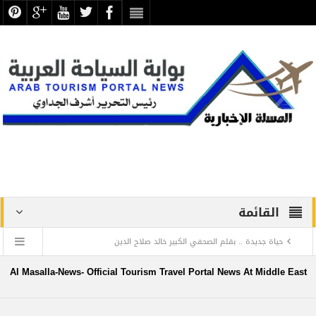
القائمة
حياة جديدة .. بقلم الصحفي الكبير خالد صلاح الدين
دراسة علمية ترصد الاكتشافات الأثرية والتطوير بجبانة الشاطبي
Al Masalla-News- Official Tourism Travel Portal News At Middle East
بالإسكندرية