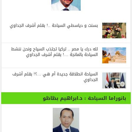
بسنت و دياسطي السياحة ..! بقلم أشرف الجداوي
لله درك يا مصر .. تركيا تجتذب السياح ونحن ننشط
السياحة بالمانجة …! بقلم أشرف الجداوي
السياحة انطلاقة جديدة أم هي …؟! بقلم أشرف
الجداوي
بانوراما السياحة : د.ابراهيم بظاظو