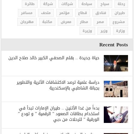
رحلة
سياح
سياحة
شركات
شركة
طائرة
طيران
فنادق
قطاع
مؤتمر
متحف
مسافر
مشروع
مصر
مطار
معرض
مكتبة
مهرجان
وزارة
وزير
وزيرة
Recent Posts
حياة جديدة .. بقلم الصحفي الكبير خالد صلاح الدين
دراسة علمية ترصد الاكتشافات الأثرية والتطوير
بجبانة الشاطبي بالإسكندرية
بدءاً من غدا الأثنين .. طيران الإمارات تبدأ في
استخدام بطاقات الصعود ” الرقمية ” و تودع ”
الورقية ” للرحلات من دبي