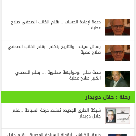
دعوة لإعادة الحساب .. بقلم الكاتب الصحفي صلاح
عطية
رسائل‭ ‬سيناء‭.. ‬والتاريخ‭ ‬يتكلم.. بقلم الكاتب الصحفي
صلاح عطية
قصة نجاح ..ومواجهة مطلوبة … بقلم الصحفي
الكبير صلاح عطية
رحلة : جلال دويدار
شبكة الطرق الجديدة تُنشط حركة السياحة ..بقلم
جلال دويدار
طريق الكباش.. أيقونة للسياحة المصرية.. بقلم جلال