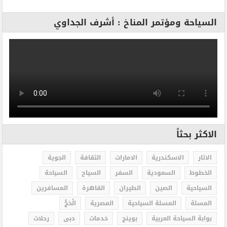
السياحة ومؤتمر المناخ : أشرف الجداوي
الاكثر بحثاً
الاثار
الاسكندرية
الامارات
الثقافة
الجوية
الخطوط
السعودية
السفر
السياح
السياحة
السياحية
الصين
الطيران
القاهرة
المسافرين
المسلة
المسلة السياحية
المصرية
الْحَجُّ
بوابة السياحة العربية
بوينج
خدمات
دبى
رحلات