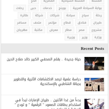
المسلة
المسلة السياحية
المصرية
الْحَجُّ
بوابة السياحة العربية
بوينج
خدمات
دبى
رحلات
رحلة
سياح
سياحة
شركات
شركة
طائرة
طيران
فنادق
قطاع
مؤتمر
متحف
مسافر
مشروع
مصر
مطار
معرض
مكتبة
مهرجان
وزارة
وزير
وزيرة
Recent Posts
حياة جديدة .. بقلم الصحفي الكبير خالد صلاح الدين
دراسة علمية ترصد الاكتشافات الأثرية والتطوير
بجبانة الشاطبي بالإسكندرية
بدءاً من غدا الأثنين .. طيران الإمارات تبدأ في
استخدام بطاقات الصعود ” الرقمية ” و تودع ”