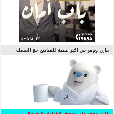
قارن ووفر من اكبر منصة للفنادق مع المسلة
قارن ووفر علي عروض الفنادق الرخيصة