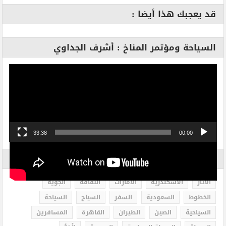
قد يعجبك هذا أيضا :
السياحة ومؤتمر المناخ : أشرف الجداوي
مشغل
الفيديو
33:38
00:00
الاكثر بحثاً
الاثار
الاسكندرية
الامارات
الثقافة
الجوية
الخطوط
السعودية
السفر
السياح
السياحة
السياحية
الصين
الطيران
القاهرة
المسافرين