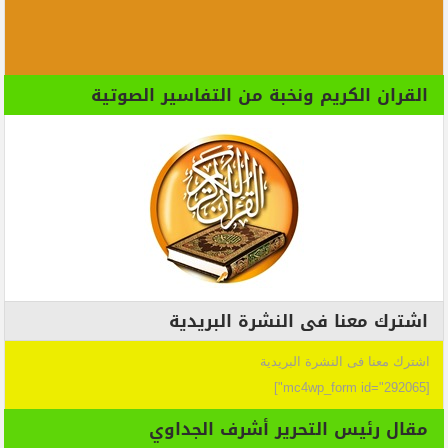
القران الكريم ونخبة من التفاسير الصوتية
اشترك معنا فى النشرة البريدية
اشترك معنا فى النشرة البريدية
[mc4wp_form id="292065"]
مقال رئيس التحرير أشرف الجداوي