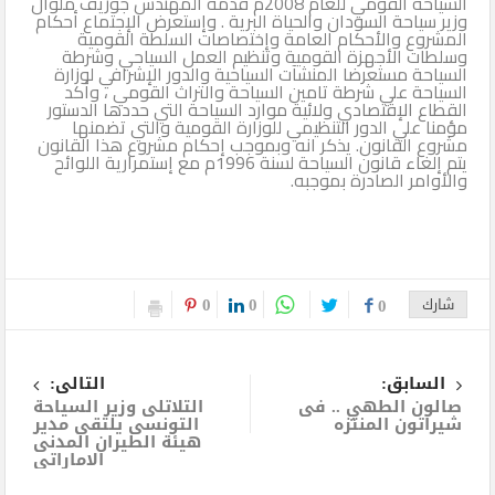
السياحة القومي للعام 2008م قدمه المهندس جوزيف ملوال
وزير سياحة السودان والحياة البرية . وإستعرض الإجتماع أحكام
المشروع والأحكام العامة وإختصاصات السلطة القومية
وسلطات الأجهزة القومية وتنظيم العمل السياحي وشرطة
السياحة مستعرضا المنشآت السياحية والدور الإشرافي لوزارة
السياحة علي شرطة تامين السياحة والتراث القومي ، وأكد
القطاع الإقتصادي ولائية موارد السياحة التي حددها الدستور
مؤمنا علي الدور التنظيمي للوزارة القومية والتي تضمنها
مشروع القانون. يذكر انه وبموجب إحكام مشروع هذا القانون
يتم إلغاء قانون السياحة لسنة 1996م مع إستمرارية اللوائح
والأوامر الصادرة بموجبه.
0
0
شارك
0
السابق:
التالى:
صالون الطهي .. فى
التلاتلى وزير السياحة
شيراتون المنتزه
التونسى يلتقى مدير
هيئة الطيران المدنى
الاماراتى