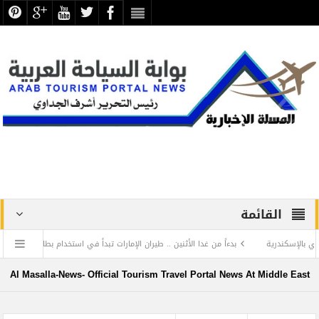
القائمة
رية
بدءاً من غدا الأثنين .. طيران الإمارات تبدأ في استخدام بطاقات الصعود ” الرقمية ”
الرد المستفز لبطلة كليوباترا وتصدر بيانها الثاني
Al Masalla-News- Official Tourism Travel Portal News At Middle East