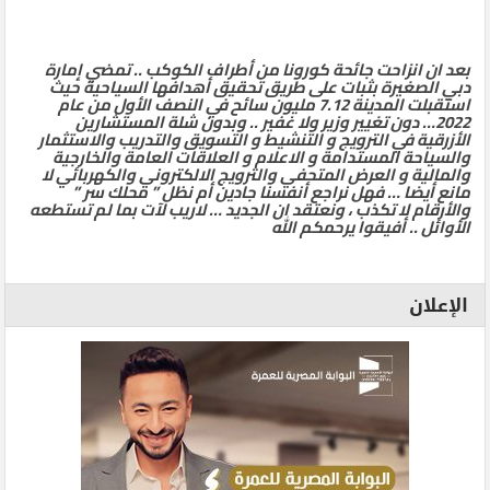
بعد ان انزاحت جائحة كورونا من أطراف الكوكب .. تمضي إمارة
دبي الصغيرة بثبات على طريق تحقيق أهدافها السياحية حيث
استقبلت المدينة 7.12 مليون سائح في النصف الأول من عام
2022… دون تغيير وزير ولا غفير .. وبدون شلة المستشارين
الأزرقية في الترويج و التنشيط و التسويق والتدريب والاستثمار
والسياحة المستدامة و الاعلام و العلاقات العامة والخارجية
والمالية و العرض المتحفي والترويج الالكتروني والكهربائي لا
مانع أيضا … فهل نراجع أنفسنا جادين أم نظل ” محلك سر ”
والأرقام لا تكذب ، ونعتقد ان الجديد … لاريب لآت بما لم تستطعه
الأوائل .. أفيقوا يرحمكم الله
الإعلان