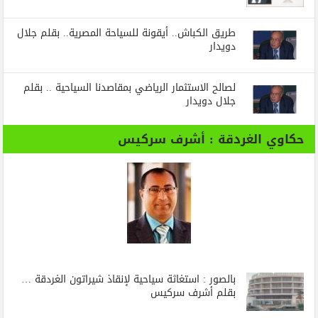
طريق الكباش.. أيقونة للسياحة المصرية.. بقلم جلال
دويدار
لصالح الاستثمار الرياضي بمقاصدنا السياحية .. بقلم
جلال دويدار
حكاوي الغردقة : أشرف سركيس
بالصور : استغاثة سياحية لإنقاذ شيراتون الغردقة …
بقلم أشرف سركيس