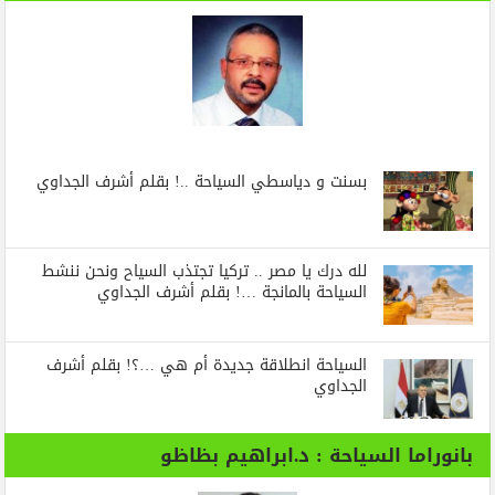
بسنت و دياسطي السياحة ..! بقلم أشرف الجداوي
لله درك يا مصر .. تركيا تجتذب السياح ونحن ننشط
السياحة بالمانجة …! بقلم أشرف الجداوي
السياحة انطلاقة جديدة أم هي …؟! بقلم أشرف
الجداوي
بانوراما السياحة : د.ابراهيم بظاظو