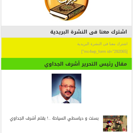
اشترك معنا فى النشرة البريدية
اشترك معنا فى النشرة البريدية
[mc4wp_form id="292065"]
مقال رئيس التحرير أشرف الجداوي
بسنت و دياسطي السياحة ..! بقلم أشرف الجداوي