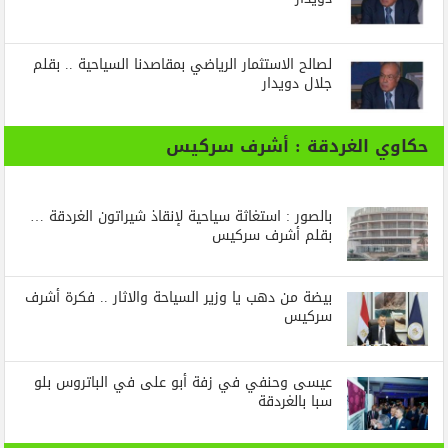
لصالح الاستثمار الرياضي بمقاصدنا السياحية .. بقلم
جلال دويدار
حكاوي الغردقة : أشرف سركيس
بالصور : استغاثة سياحية لإنقاذ شيراتون الغردقة …
بقلم أشرف سركيس
بيضة من دهب يا وزير السياحة والاثار .. فكرة أشرف
سركيس
عيسى وحنفي في زفة أبو على في الباتروس بلو
سبا بالغردقة