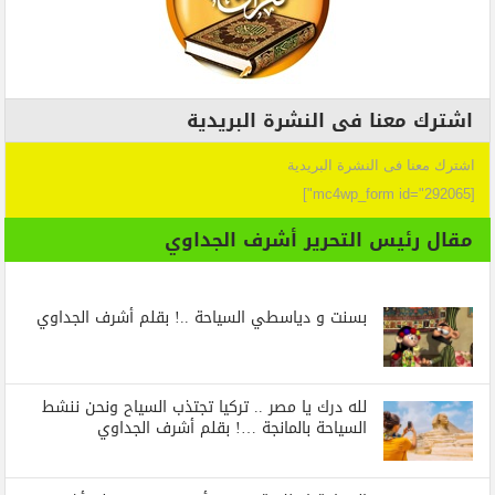
اشترك معنا فى النشرة البريدية
اشترك معنا فى النشرة البريدية
[mc4wp_form id="292065"]
مقال رئيس التحرير أشرف الجداوي
بسنت و دياسطي السياحة ..! بقلم أشرف الجداوي
لله درك يا مصر .. تركيا تجتذب السياح ونحن ننشط
السياحة بالمانجة …! بقلم أشرف الجداوي