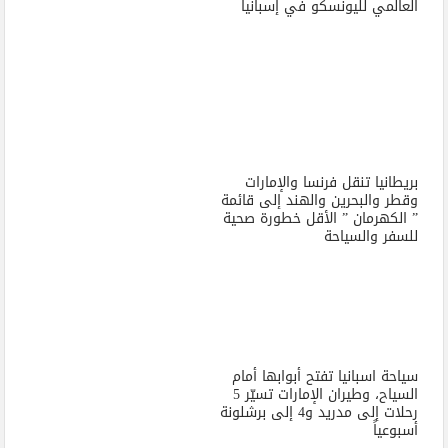
العالمي لليونسكو في إسبانيا
بريطانيا تنقل فرنسا والإمارات
وقطر والبحرين والهند إلى قائمة
” الكهرمان ” الأقل خطورة صحية
للسفر والسياحة
سياحة اسبانيا تفتح أبوابها أمام
السياح، وطيران الإمارات تسيّر 5
رحلات إلى مدريد و4 إلى برشلونة
أسبوعياً