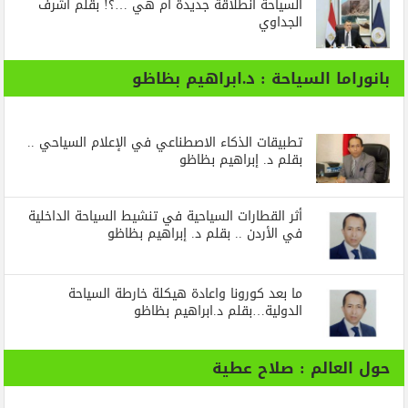
السياحة انطلاقة جديدة أم هي …؟! بقلم أشرف
الجداوي
بانوراما السياحة : د.ابراهيم بظاظو
تطبيقات الذكاء الاصطناعي في الإعلام السياحي ..
بقلم د. إبراهيم بظاظو
أثر القطارات السياحية في تنشيط السياحة الداخلية
في الأردن .. بقلم د. إبراهيم بظاظو
ما بعد كورونا واعادة هيكلة خارطة السياحة
الدولية…بقلم د.ابراهيم بظاظو
حول العالم : صلاح عطية