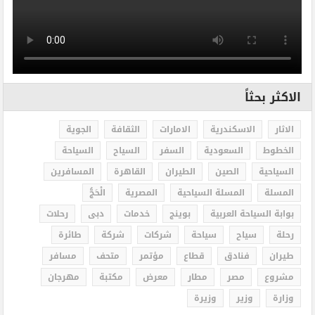
الاكثر بحثاً
الاثار
الاسكندرية
الامارات
الثقافة
الجوية
الخطوط
السعودية
السفر
السياح
السياحة
السياحية
الصين
الطيران
القاهرة
المسافرين
المسلة
المسلة السياحية
المصرية
الْحَجُّ
بوابة السياحة العربية
بوينج
خدمات
دبى
رحلات
رحلة
سياح
سياحة
شركات
شركة
طائرة
طيران
فنادق
قطاع
مؤتمر
متحف
مسافر
مشروع
مصر
مطار
معرض
مكتبة
مهرجان
وزارة
وزير
وزيرة