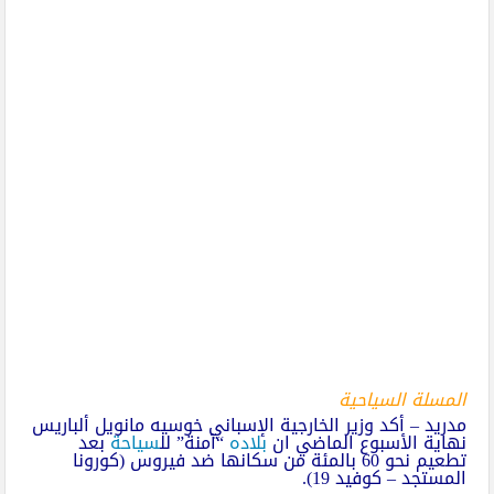
المسلة السياحية
مدريد – أكد وزير الخارجية الإسباني خوسيه مانويل ألباريس
نهاية الأسبوع الماضي ان
بلاده
“آمنة” لل
سياحة
بعد
تطعيم نحو 60 بالمئة من سكانها ضد فيروس (كورونا
المستجد – كوفيد 19).