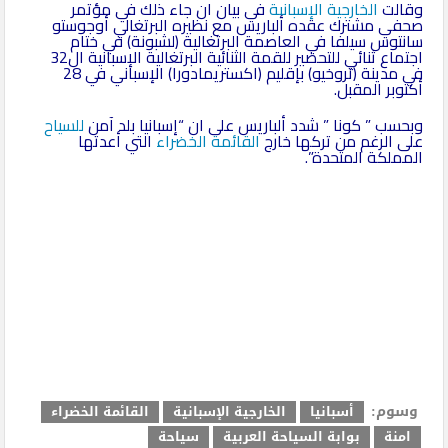
وقالت
الخارجية الإسبانية
في بيان ان جاء ذلك في مؤتمر
صحفي مشترك عقده ألباريس مع نظيره البرتغالي أوجوستو
سانتوس سيلفا في العاصمة البرتغالية (لشبونة) في ختام
اجتماع ثنائي للتحضير للقمة الثنائية البرتغالية الإسبانية ال32
في مدينة (تروخيو) بإقليم (اكستريمادورا) الإسباني في 28
أكتوبر المقبل.
وبحسب ” كونا ” شدد ألباريس على ان “إسبانيا بلد آمن
للسياح
على الرغم من تركها خارج
القائمة الخضراء
التي أعدتها
المملكة المتحدة”.
وسوم:
أسبانيا
الخارجية الإسبانية
القائمة الخضراء
امنة
بوابة السياحة العربية
سياحة