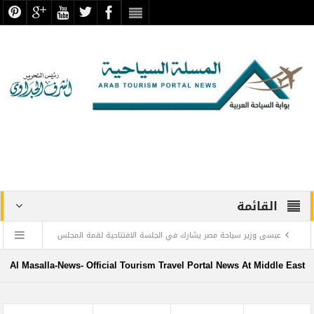
القائمة
عيسى وزير سياحة مصر يشارك في الجلسة الافتتاحية لقمة المجلس
الدولي للسفر والسياحة
Al Masalla-News- Official Tourism Travel Portal News At Middle East
منتجع ليجولاند دبي يحتفل باليوم العالمي للطفل مع أطفال”ماساكا