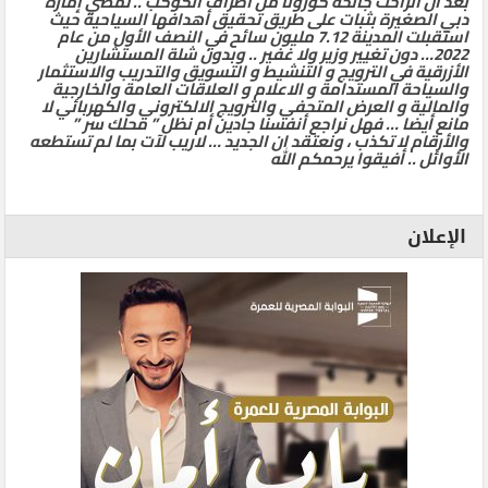
بعد ان انزاحت جائحة كورونا من أطراف الكوكب .. تمضي إمارة
دبي الصغيرة بثبات على طريق تحقيق أهدافها السياحية حيث
استقبلت المدينة 7.12 مليون سائح في النصف الأول من عام
2022… دون تغيير وزير ولا غفير .. وبدون شلة المستشارين
الأزرقية في الترويج و التنشيط و التسويق والتدريب والاستثمار
والسياحة المستدامة و الاعلام و العلاقات العامة والخارجية
والمالية و العرض المتحفي والترويج الالكتروني والكهربائي لا
مانع أيضا … فهل نراجع أنفسنا جادين أم نظل ” محلك سر ”
والأرقام لا تكذب ، ونعتقد ان الجديد … لاريب لآت بما لم تستطعه
الأوائل .. أفيقوا يرحمكم الله
الإعلان