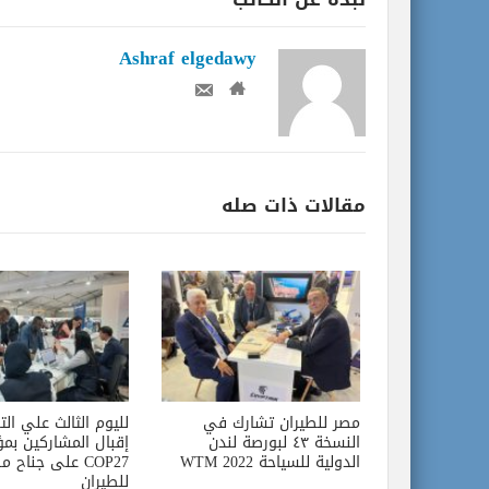
Ashraf elgedawy
مقالات ذات صله
مصر للطيران تشارك في
لليوم الثالث علي الت
النسخة ٤٣ لبورصة لندن
إقبال المشاركين بمؤ
الدولية للسياحة WTM 2022
COP27 على جناح م
للطيران