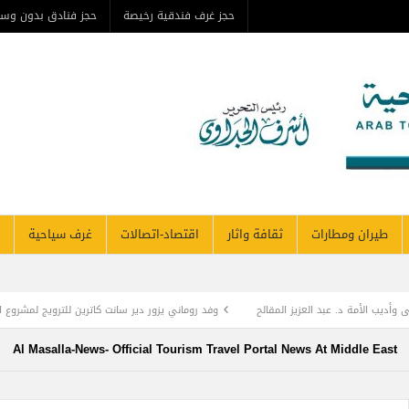
حجز غرف فندقية رخيصة
حجز فنادق بدون وس
طيران ومطارات
ثقافة واثار
اقتصاد-اتصالات
غرف سياحية
وأديب الأمة د. عبد العزيز المقالح
وفد روماني يزور دير سانت كاترين للترويج لمشروع ال
TOURISM RECOVERY ACCELERATES TO REA
Al Masalla-News- Official Tourism Travel Portal News At Middle East
 أول زراعة للخلايا الجذعية في المنطقة لمريضة تعاني من التصلب اللويحي