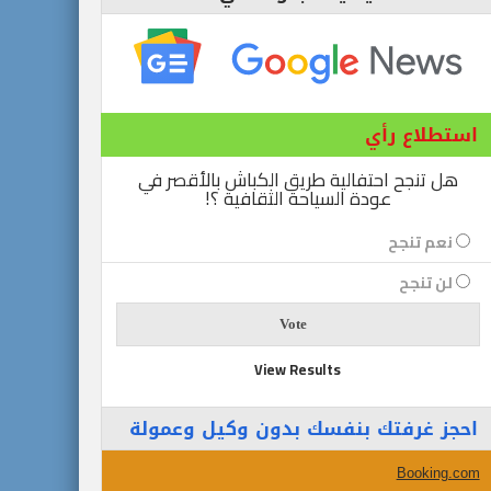
استطلاع رأي
هل تنجح احتفالية طريق الكباش بالأقصر في
عودة السياحة الثقافية ؟!
نعم تنجح
لن تنجح
View Results
احجز غرفتك بنفسك بدون وكيل وعمولة
Booking.com