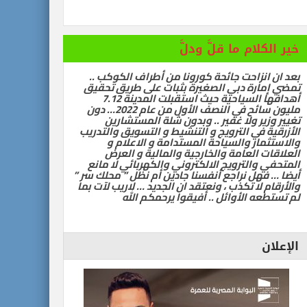
رات تسيّر رحلتين مباشرتين يومياً إلى كولومبو أول ديسمبر
خير الكلام ما قلَّ ودلَّ
 سياحية لإنقاذ شيراتون الغردقة … بقلم أشرف سركيس
بعد ان انزاحت جائحة كورونا من أطراف الكوكب ..
تمضي إمارة دبي الصغيرة بثبات على طريق تحقيق
أهدافها السياحية حيث استقبلت المدينة 7.12
مليون سائح في النصف الأول من عام 2022… دون
تغيير وزير ولا غفير .. وبدون شلة المستشارين
الأزرقية في الترويج و التنشيط و التسويق والتدريب
والاستثمار والسياحة المستدامة و الاعلام و
العلاقات العامة والخارجية والمالية و العرض
المتحفي والترويج الالكتروني والكهربائي لا مانع
أيضا … فهل نراجع أنفسنا جادين أم نظل ” محلك سر ”
والأرقام لا تكذب ، ونعتقد ان الجديد … لاريب لآت بما
لم تستطعه الأوائل .. أفيقوا يرحمكم الله
الإعلان