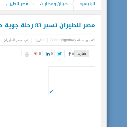
مطارات دبي تتوقع زيادة استثنائية في أعداد المس
الرئيسيه
طيران ومطارات
مصر للطيران
كأس العالم وحتى لا تضيع الحقوق..انتبهو
مصر للطيران تسير 83 رحلة جوية دولية وداخلية غدا الجمعة
المواقع الأثرية والمتاحف المصرية تشهد إ
بحضور دبلوماسيين عرب.. أمين عام مركز ال
كتب بواسطة
Ashraf elgedawy
التاريخ:
فى :
مصر للطيران
0
0
شارك
0