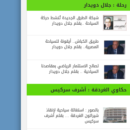
رحلة : جلال دويدار
شبكة الطرق الجديدة تُنشط حركة
السياحة ..بقلم جلال دويدار
طريق الكباش.. أيقونة للسياحة
المصرية.. بقلم جلال دويدار
لصالح الاستثمار الرياضي بمقاصدنا
السياحية .. بقلم جلال دويدار
حكاوي الغردقة : أشرف سركيس
بالصور : استغاثة سياحية لإنقاذ
شيراتون الغردقة … بقلم أشرف
سركيس