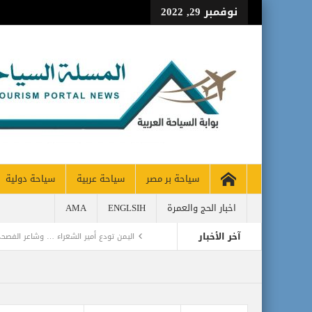
نوفمبر 29, 2022
سياحة بر مصر
سياحة عربية
سياحة دولية
اخبار الحج والعمرة
ENGLSIH
AMA
آخر الأخبار
اليمن تودع أمير الشعراء … وشاعر الفصحى 
CH 65% OF PRE-PANDEMIC LEVELS
مركز أبوظبي للخلايا الجذعية ينجح بإجراء