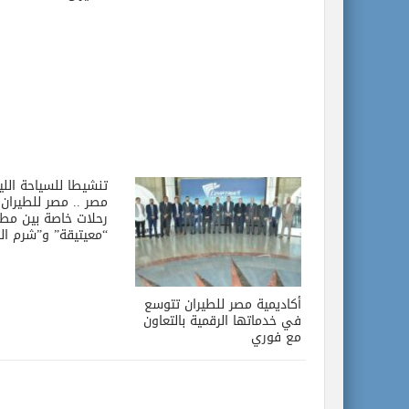
تنشيطا للسياحة اللي
مصر .. مصر للطيران 
رحلات خاصة بين مط
“معيتيقة” و”شرم ال
أكاديمية مصر للطيران تتوسع
في خدماتها الرقمية بالتعاون
مع فوري