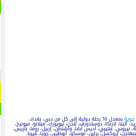
جوية
بمعدل ٦٥ رحلة دولية إلى كل من دبي، بغداد،
د، أثينا، لارنكا، دوسلدورف، لندن، نيويورك، ميلانو، ميونيخ،
ة، نيروبي، عنتيبي، أديس أبابا، واشنطن، إربيل،
روما
، باريس،
نهاجن، بروكسل، برلين، موسكو، أبوظبي، جوبا، فيينا.