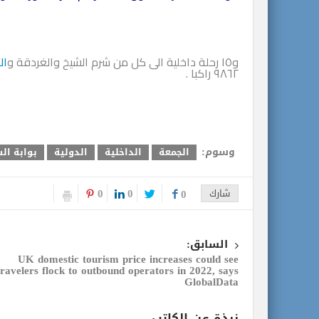
و١٥ رحلة داخلية الى كل من شرم الشيخ والغردقة و
ال
٩٨٦٢ راكبا .
وسوم:
الجمعة
الداخلية
الدولية
بوابة ال
0
0
شارك
0
السابق:
UK domestic tourism price increases could see
travelers flock to outbound operators in 2022, says
GlobalData
نبذة عن الكاتب