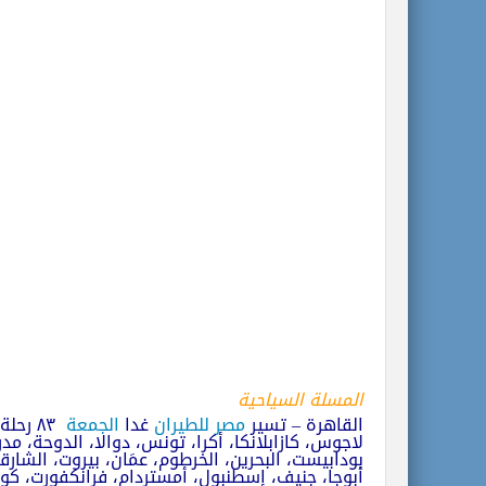
المسلة السياحية
القاهرة – تسير
مصر للطيران
غدا
الجمعة
٨٣ رحلة
لاجوس، كازابلانكا، أكرا، تونس، دوالا، الدوحة، مدري
بودابيست، البحرين، الخرطوم، عمَان، بيروت، الشارق
أبوجا، جنيف، إسطنبول، أمستردام، فرانكفورت، كوب