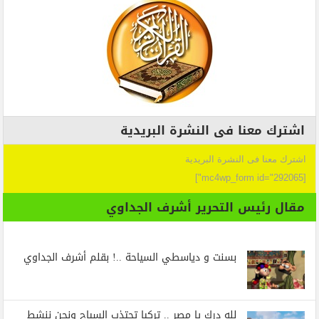
اشترك معنا فى النشرة البريدية
اشترك معنا فى النشرة البريدية
[mc4wp_form id="292065"]
مقال رئيس التحرير أشرف الجداوي
بسنت و دياسطي السياحة ..! بقلم أشرف الجداوي
لله درك يا مصر .. تركيا تجتذب السياح ونحن ننشط