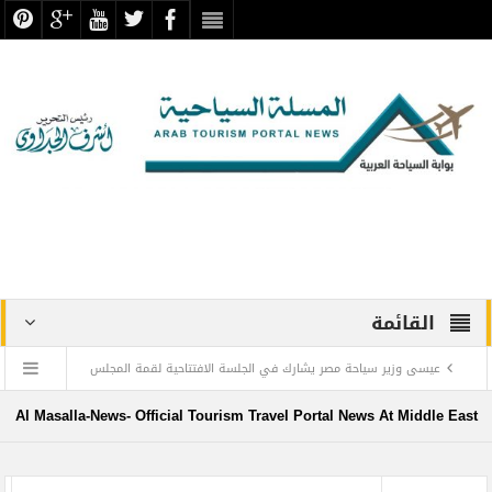
القائمة
عيسى وزير سياحة مصر يشارك في الجلسة الافتتاحية لقمة المجلس
الدولي للسفر والسياحة
Al Masalla-News- Official Tourism Travel Portal News At Middle East
منتجع ليجولاند دبي يحتفل باليوم العالمي للطفل مع أطفال”ماساكا