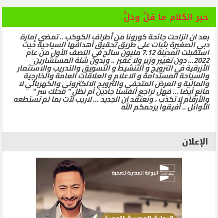
خير الكلام ما قلَّ ودلَّ
بعد ان انزاحت جائحة كورونا من أطراف الكوكب .. تمضي إمارة
دبي الصغيرة بثبات على طريق تحقيق أهدافها السياحية حيث
استقبلت المدينة 7.12 مليون سائح في النصف الأول من عام
2022… دون تغيير وزير ولا غفير .. وبدون شلة المستشارين
الأزرقية في الترويج و التنشيط و التسويق والتدريب والاستثمار
والسياحة المستدامة و الاعلام و العلاقات العامة والخارجية
والمالية و العرض المتحفي والترويج الالكتروني والكهربائي لا
مانع أيضا … فهل نراجع أنفسنا جادين أم نظل ” محلك سر ”
والأرقام لا تكذب ، ونعتقد ان الجديد … لاريب لآت بما لم تستطعه
الأوائل .. أفيقوا يرحمكم الله
الإعلان