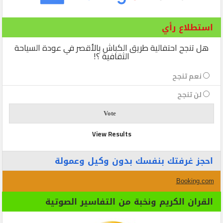
استطلاع رأي
هل تنجح احتفالية طريق الكباش بالأقصر في عودة السياحة
الثقافية ؟!
نعم تنجح
لن تنجح
View Results
احجز غرفتك بنفسك بدون وكيل وعمولة
Booking.com
القران الكريم ونخبة من التفاسير الصوتية