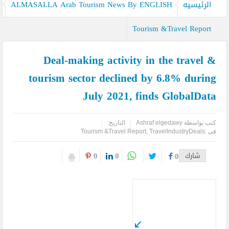
كيدز أفريكانا”
الرئيسيه
ALMASALLA Arab Tourism News By ENGLISH
اليمن تودع أمير الشعراء … وشاعر الفصحى وأديب الأمة د. عبد العزيز
Tourism &Travel Report
المقالح
Deal-making activity in the travel &
وفد روماني يزور دير سانت كاترين للترويج لمشروع التجلي الأعظم.. تقرير
tourism sector declined by 6.8% during
أثري
July 2021, finds GlobalData
TOURISM RECOVERY ACCELERATES TO REACH 65% OF PRE-
PANDEMIC LEVELS
كتب بواسطة
Ashraf elgedawy
التاريخ:
فى :
TravelIndustryDeals
,
Tourism &Travel Report
مركز أبوظبي للخلايا الجذعية ينجح بإجراء أول زراعة للخلايا الجذعية في
0
0
شارك
0
المنطقة لمريضة تعاني من التصلب اللويحي
مطارات دبي تتوقع زيادة استثنائية في أعداد المسافرين بنهاية العام
لتصل إلى 64.3 مليون مسافر
كأس العالم وحتى لا تضيع الحقوق..انتبهوا مصر هي التي صدرت