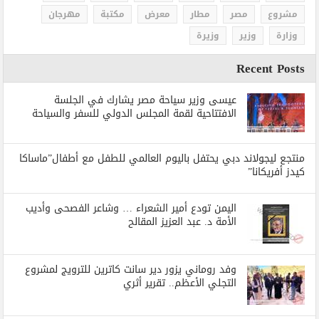
مشروع
مصر
مطار
معرض
مكتبة
مهرجان
وزارة
وزير
وزيرة
Recent Posts
عيسى وزير سياحة مصر يشارك في الجلسة
الافتتاحية لقمة المجلس الدولي للسفر والسياحة
منتجع ليجولاند دبي يحتفل باليوم العالمي للطفل مع أطفال”ماساكا
كيدز أفريكانا”
اليمن تودع أمير الشعراء … وشاعر الفصحى وأديب
الأمة د. عبد العزيز المقالح
وفد روماني يزور دير سانت كاترين للترويج لمشروع
التجلي الأعظم.. تقرير أثري