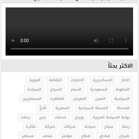
الاكثر بحثاً
الاثار
الاسكندرية
الامارات
الثقافة
الجوية
الخطوط
السعودية
السفر
السياح
السياحة
السياحية
الصين
الطيران
القاهرة
المسافرين
المسلة
المسلة السياحية
المصرية
الْحَجُّ
بوابة السياحة العربية
بوينج
خدمات
دبى
رحلات
رحلة
سياح
سياحة
شركات
شركة
طائرة
طيران
فنادق
قطاع
مؤتمر
متحف
مسافر