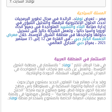
نوفاد انسايت
المسلة السياحية
مصر – تعرض
نوفا
د، الرائدة في مجال تطوير البرمجيات
أحدث الحلول الإلكترونية للرقمنة والتحليل التنبؤي في
إدارة صناعة
البناء والتشييد
المتواجدة في جميع أنحاء
أوروبا وآسيا حاليا ، وتعمل الشركة حاليا على تسجيل
دخولها وتواجدها في منطقة الشرق الأوسط، خلال
معرض
الخمسة الكبار
دبي
، في الفترة من 12 إلى 15 سبتمبر
2021 ، بمركز
دبي
التجاري العالمي.
الاستثمار في المنطقة العربية
في هذا الإطار، تلتزم ”
نوفا
د ” بالاستثمار في منطقة الشرق
الأوسط ، والعمل عن كثب مع شركات البناء المتواجدة في
الميدان لتحسين ظروف السلامة، الجودة والإنتاجية.
وقد بدأت معالم هذا التعاون الجديد بمشروع مركز بحوث
الأحياء المائية والثروة السمكية في مستوطنة رأس مطبخ
بمدينة الخور، بدولة قطر.. وهو مشروع تديره شركة “الخليج
للاستشارات الهندسية والصناعية” – وتتمثل مهمتها في رقمنة
جميع عمليات الصيانة الخاصة بالمشروع باستخدام منصة
نوفا
د.