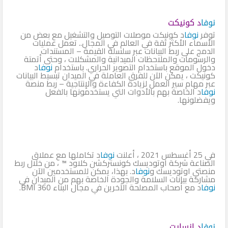
نوفا
د كونيكت
توفر
نوفا
د كونيكت موصلات التوصيل والتشغيل مع بعض من
الأسماء الأكثر ثقة في العالم في المجال.. تعمل عمليات
الدمج على ربط البيانات عبر سلسلة القيمة – المستندات
والرسومات والملاحظات الميدانية والمشكلات ، وحتى أتمتة
دخول الموقع باستخدام التصوير الحراري. باستخدام
نوفا
د
كونيكت ، يمكن الآن للفرق العاملة في الميدان تبسيط البيانات
عبر مهام سير العمل لزيادة الكفاءة والإنتاجية – ربط منصة
نوفا
د الخاصة بهم بالأدوات التي يستخدمونها بالفعل
ويفضلونها.
في 25 أغسطس 2021 ، أعلنت
نوفا
د تكاملها مع عملاق
الصناعة شركة اوتوديسك كونستركشن كلاود ™ ، من خلال ربط
منصتي اوتوديسك و
نوفا
د. بهذا، يمكن للمستخدمين الآن
مشاركة بيانات السلامة والجودة الخاصة بهم من الميدان في
نوفا
د مع أصحاب المصلحة الآخرين في مجال البناء BMI 360.
نوفا
د انسايت