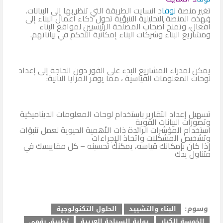
تغير منصة
نوفا
د انسايت الطريقة التي تنظر بها إلى البيانات.
فهذه المنصة التحليلية التنبؤية تحول ذكاء أعمال البناء إلى
أفعال، وتمنح أصحاب المصلحة الرئيسيين لمواقع البناء
ومشاريع البناء وشركات البناء إمكانية التحكم في بياناتهم.
يمكن لمدراء المشاريع البدء على الفور دون الحاجة إلى إعداد
لوحات المعلومات القياسية ، مما يوفر المزايا التالية:
تسهيل إعداد التقارير باستخدام لوحات المعلومات الديناميكية
وتصورات البيانات القوية
استخدام المؤشرات الرائدة ذات الأهمية الحيوية لعمل تنبؤات
وتشخيص المشكلات واتخاذ الإجراءات
إذا كان بإمكانك قياسه، يمكنك تحسينه – كل مقاييسك في
متناول يدك
وسوم:
البناء والتشييد
الحلول التكنولوجية
الخمسة الكبار
بوابة السياحة العربية
تطبيق رقمي