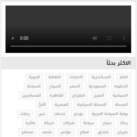
الاكثر بحثاً
الاثار
الاسكندرية
الامارات
الثقافة
الجوية
الخطوط
السعودية
السفر
السياح
السياحة
السياحية
الصين
الطيران
القاهرة
المسافرين
المسلة
المسلة السياحية
المصرية
الْحَجُّ
بوابة السياحة العربية
بوينج
خدمات
دبى
رحلات
رحلة
سياح
سياحة
شركات
شركة
طائرة
طيران
فنادق
قطاع
مؤتمر
متحف
مسافر