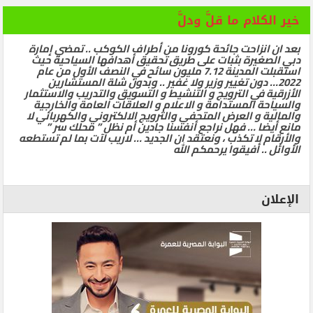
خير الكلام ما قلَّ ودلَّ
بعد ان انزاحت جائحة كورونا من أطراف الكوكب .. تمضي إمارة
دبي الصغيرة بثبات على طريق تحقيق أهدافها السياحية حيث
استقبلت المدينة 7.12 مليون سائح في النصف الأول من عام
2022… دون تغيير وزير ولا غفير .. وبدون شلة المستشارين
الأزرقية في الترويج و التنشيط و التسويق والتدريب والاستثمار
والسياحة المستدامة و الاعلام و العلاقات العامة والخارجية
والمالية و العرض المتحفي والترويج الالكتروني والكهربائي لا
مانع أيضا … فهل نراجع أنفسنا جادين أم نظل ” محلك سر ”
والأرقام لا تكذب ، ونعتقد ان الجديد … لاريب لآت بما لم تستطعه
الأوائل .. أفيقوا يرحمكم الله
الإعلان