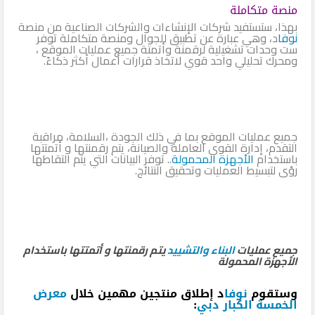
منصة متكاملة
بهذا، ستستفيد شركات الإنشاءات والشركات الصناعية من منصة
نوفا
د، وهي عبارة عن تطبيق للجوال ومنصة متكاملة توفر
ست وحدات تشغيلية لرقمنة وأتمتة جميع عمليات الموقع ،
ومحرك تحليلي واحد قوي لاتخاذ قرارات أعمال أكثر ذكاءً.
جميع عمليات الموقع بما في ذلك الجودة ،السلامة، مراقبة
التقدم، إدارة القوى العاملة والصيانة، يتم رقمنتها و أتمتتها
باستخدام
الأجهزة المحمولة
.. توفر البيانات التي يتم التقاطها
رؤى لتبسيط العمليات وتحقيق النتائج.
جميع عمليات
البناء والتشييد
يتم رقمنتها و أتمتتها باستخدام
الأجهزة المحمولة
وستقوم
نوفا
د إطلاق منتجين مهمين خلال
معرض
الخمسة الكبار
دبي
: