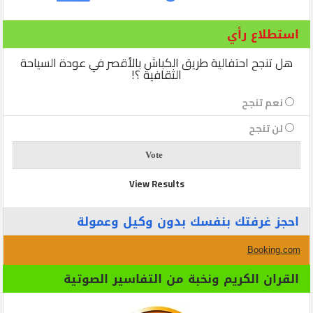
استطلاع رأي
هل تنجح احتفالية طريق الكباش بالأقصر في عودة السياحة
الثقافية ؟!
نعم تنجح
لن تنجح
View Results
احجز غرفتك بنفسك بدون وكيل وعمولة
Booking.com
القران الكريم ونخبة من التفاسير الصوتية