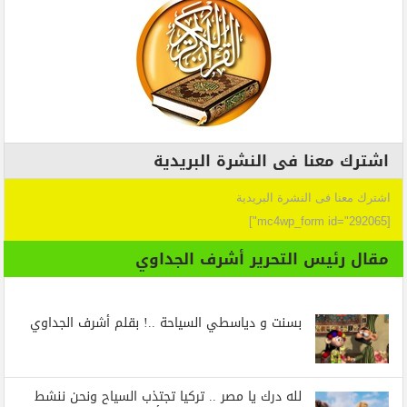
اشترك معنا فى النشرة البريدية
اشترك معنا فى النشرة البريدية
[mc4wp_form id="292065"]
مقال رئيس التحرير أشرف الجداوي
بسنت و دياسطي السياحة ..! بقلم أشرف الجداوي
لله درك يا مصر .. تركيا تجتذب السياح ونحن ننشط