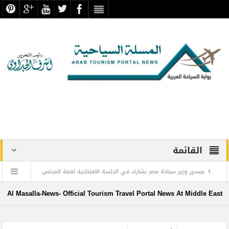
القائمة
عيسى وزير سياحة مصر يشارك في الجلسة الافتتاحية لقمة المجلس
الدولي للسفر والسياحة
Al Masalla-News- Official Tourism Travel Portal News At Middle East
منتجع ليجولاند دبي يحتفل باليوم العالمي للطفل مع أطفال”ماساكا