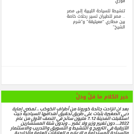
فوري
تنشيطا للسياحة الليبية إلى مصر
.. مصر للطيران تسير رحلات خاصة
بين مطاري “معيتيقة” و”شرم
الشيخ”
خير الكلام ما قلَّ ودلَّ
بعد ان انزاحت جائحة كورونا من أطراف الكوكب .. تمضي إمارة
دبي الصغيرة بثبات على طريق تحقيق أهدافها السياحية حيث
استقبلت المدينة 7.12 مليون سائح في النصف الأول من عام
2022… دون تغيير وزير ولا غفير .. وبدون شلة المستشارين
الأزرقية في الترويج و التنشيط و التسويق والتدريب والاستثمار
والسياحة المستدامة و الاعلام و العلاقات العامة والخارجية