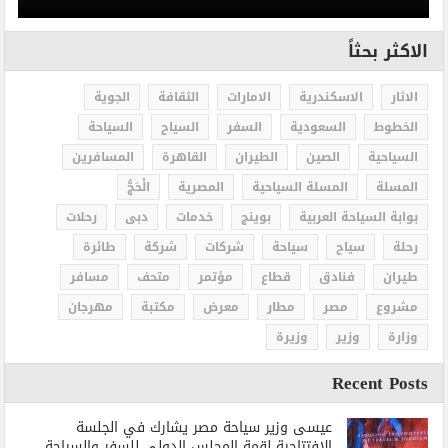
الاكثر بحثاً
الاثار
الاسكندرية
الامارات
الثقافة
الجوية
الخطوط
السعودية
السفر
السياح
السياحة
السياحية
الصين
الطيران
القاهرة
المسافرين
المسلة
المسلة السياحية
المصرية
الْحَجُّ
بوابة السياحة العربية
بوينج
خدمات
دبى
رحلات
رحلة
سياح
سياحة
شركات
شركة
طائرة
طيران
فنادق
قطاع
مؤتمر
متحف
مسافر
مشروع
مصر
مطار
معرض
مكتبة
مهرجان
وزارة
وزير
وزيرة
Recent Posts
عيسى وزير سياحة مصر يشارك في الجلسة
الافتتاحية لقمة المجلس الدولي للسفر والسياحة