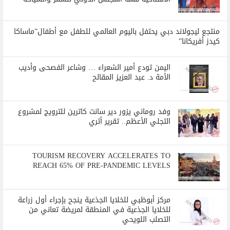
منتجع ليجولاند دبي يحتفل باليوم العالمي للطفل مع أطفال”ماساكا
كيدز أفريكانا”
اليمن تودع أمير الشعراء … وشاعر الفصحى وأديب
الأمة د. عبد العزيز المقالح
وفد روماني يزور دير سانت كاترين للترويج لمشروع
التجلي الأعظم.. تقرير أثري
TOURISM RECOVERY ACCELERATES TO
REACH 65% OF PRE-PANDEMIC LEVELS
مركز أبوظبي للخلايا الجذعية ينجح بإجراء أول زراعة
للخلايا الجذعية في المنطقة لمريضة تعاني من
التصلب اللويحي