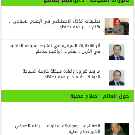
بانوراما السياحة : د.ابراهيم بظاظو
تطبيقات الذكاء الاصطناعي في الإعلام السياحي ..
بقلم د. إبراهيم بظاظو
أثر القطارات السياحية في تنشيط السياحة الداخلية
في الأردن .. بقلم د. إبراهيم بظاظو
ما بعد كورونا واعادة هيكلة خارطة السياحة
الدولية…بقلم د.ابراهيم بظاظو
حول العالم : صلاح عطية
قصة نجاح ..ومواجهة مطلوبة … بقلم الصحفي
الكبير صلاح عطية