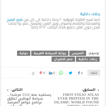
رحلات داخلية
كما تسير الناقلة الوطنية ٢٠ رحلة داخلية الى كل من
شرم الشيخ
والغردقة والأقصر وأسوان وبرج العرب ومرسى علم، و٤ رحلات
شحن جوي تنقل جميع هذه الرحلات ١١٢١٢ راكبا.
وسوم:
الخميس
بوابة السياحة العربية
دولية
رحلات داخلية
مصر للطيران
0
0
شارك
0
السابق:
التالى:
FIRST FOLIO ATLAS
يستفيد منه 1122 مرشدا ..
EVER PRINTED IN THE
سياحة أبوظبي تطلق
ISLAMIC WORLD FOUND
برنامج حوافز المرشد
AMONG SEVERAL
السياحي