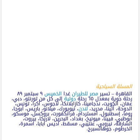
المسلة السياحية
القاهرة – تسير
مصر للطيران
غدا
الخميس
٩ سبتمبر ٨٩
رحلة جوية بمعدل ٦٥ رحلة
دولية
إلى كل من تورنتو، دبي،
عمَان، الكويت، ندجامينا، كازابلانكا، لاجوس، أكرا، تونس،
الدوحة، أثينا، مدريد،
لندن
، نيويورك، ميلانو، باريس، أبوجا،
روما، إسطنبول، أمستردام، فرانكفورت، بروكسل، موسكو،
أبوظبي، فيينا، ميونيخ، بغداد، البحرين، لارنكا، بيروت،
الشارقة، نيروبي، عنتيبي، مسقط، أديس أبابا، اسمرة،
الخرطوم، جوهانسبرج.