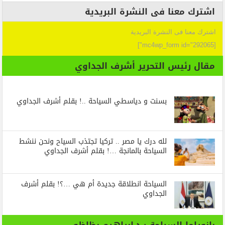
اشترك معنا فى النشرة البريدية
اشترك معنا فى النشرة البريدية
[mc4wp_form id="292065"]
مقال رئيس التحرير أشرف الجداوي
بسنت و دياسطي السياحة ..! بقلم أشرف الجداوي
لله درك يا مصر .. تركيا تجتذب السياح ونحن ننشط
السياحة بالمانجة …! بقلم أشرف الجداوي
السياحة انطلاقة جديدة أم هي …؟! بقلم أشرف
الجداوي