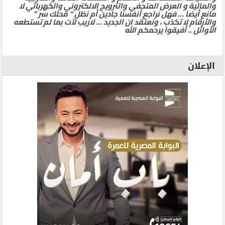
والمالية و العرض المتحفي والترويج الالكتروني والكهربائي لا
مانع أيضا … فهل نراجع أنفسنا جادين أم نظل ” محلك سر ”
والأرقام لا تكذب ، ونعتقد ان الجديد … لاريب لآت بما لم تستطعه
الأوائل .. أفيقوا يرحمكم الله
الإعلان