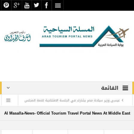
القائمة
عيسى وزير سياحة مصر يشارك في الجلسة الافتتاحية لقمة المجلس
الدولي للسفر والسياحة
Al Masalla-News- Official Tourism Travel Portal News At Middle East
منتجع ليجولاند دبي يحتفل باليوم العالمي للطفل مع أطفال”ماساكا