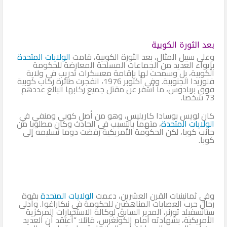
بعد الثورة الكوبية
وعلى سبيل المثال، بعد الثورة الكوبية، قامت
الولايات المتحدة
بإيواء العديد من الجماعات المسلحة المعارضة للحكومة
الكوبية، بل وسمحت لها بإقامة معسكرات تدريب في ولاية
فلوريدا الجنوبية. وفي أكتوبر 1976، انفجرت طائرة ركاب كوبية
فوق بربادوس، ما أسفر عن مقتل جميع ركابها البالغ عددهم
73 شخصا.
كان لويس بوسادا كاريليس، وهو من أصل كوبي ومنفي في
الولايات المتحدة
، متهما بالتسبب في الحادث وكان مطلوبا من
جانب كوبا، لكن الحكومة الأمريكية رفضت دوما تسليمه إلى
كوبا.
وفي ثمانينيات القرن العشرين، دعمت
الولايات المتحدة
بقوة
رجال حرب العصابات المناهضين للحكومة في نيكاراغوا. وأدلى
ستانسفيلد تورنر، المدير السابق لوكالة الاستخبارات المركزية
الأمريكية، بشهادته أمام الكونغرس، قائلا: “أعتقد أن العديد