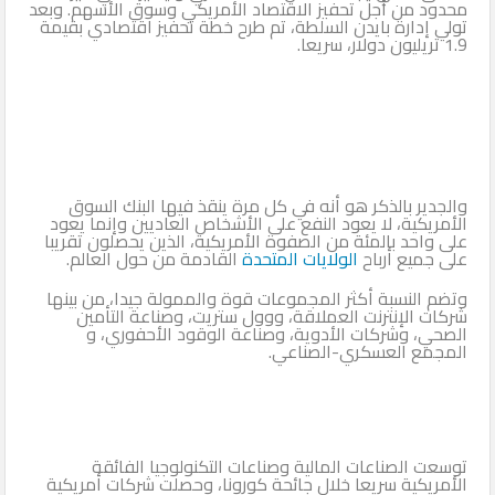
محدود من أجل تحفيز الاقتصاد الأمريكي وسوق الأسهم. وبعد
تولي إدارة بايدن السلطة، تم طرح خطة تحفيز اقتصادي بقيمة
1.9 تريليون دولار، سريعا.
والجدير بالذكر هو أنه في كل مرة ينقذ فيها البنك السوق
الأمريكية، لا يعود النفع على الأشخاص العاديين وإنما يعود
على واحد بالمئة من الصفوة الأمريكية، الذين يحصلون تقريبا
على جميع أرباح
الولايات المتحدة
القادمة من حول العالم.
وتضم النسبة أكثر المجموعات قوة والممولة جيدا، من بينها
شركات الإنترنت العملاقة، ووول ستريت، وصناعة التأمين
الصحي، وشركات الأدوية، وصناعة الوقود الأحفوري، و
المجمع العسكري-الصناعي.
توسعت الصناعات المالية وصناعات التكنولوجيا الفائقة
الأمريكية سريعا خلال جائحة كورونا، وحصلت شركات أمريكية