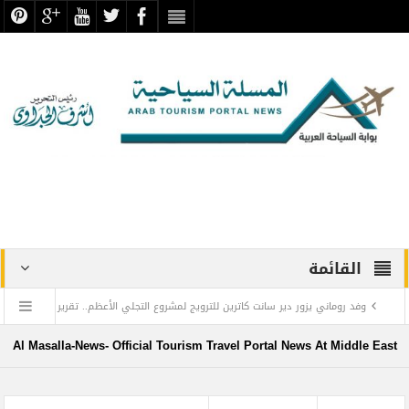
القائمة
وفد روماني يزور دير سانت كاترين للترويج لمشروع التجلي الأعظم.. تقرير
أثري
Al Masalla-News- Official Tourism Travel Portal News At Middle East
TOURISM RECOVERY ACCELERATES TO REACH 65% OF PRE-