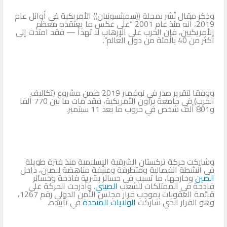
وذكر مقال نُشر بمجلة ((سميثسونيان)) الأمريكية في أوائل عام
2019، أنه منذ عام 2001 “على عكس ما يعتقده معظم
الأمريكيين، فإن الحرب على الإرهاب لا تهدأ — فقد امتدت إلى
أكثر من 40 بالمئة من دول العالم”.
ووفقا لتقرير صدر في نوفمبر 2019 ضمن مشروع (تكاليف
الحرب) في جامعة براون الأمريكية، فقد مات ما بين 770 ألفا
و801 ألف شخص في حروب ما بعد 11 سبتمبر.
وشاركت حركة تركستان الشرقية الإسلامية منذ فترة طويلة
في أنشطة انفصالية ومتطرفة وعنيفة مناهضة للصين، داخل
الصين
وخارجها، ما تسبب في خسائر بشرية فادحة وخسائر
فادحة في الممتلكات للشعب
الصين
ي. وأُدرجت الحركة على
قائمة العقوبات بموجب قرار مجلس الأمن الدولي رقم 1267،
وهو القرار الذي شاركت
الولايات المتحدة
في تأييده.