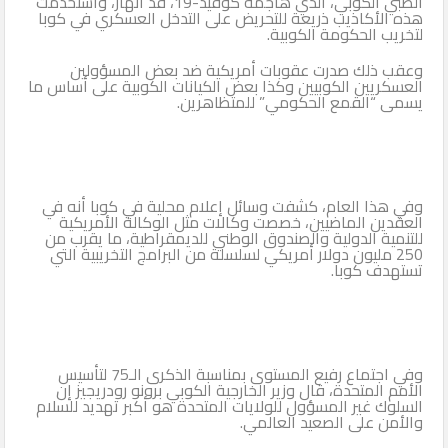
الطبي الكوبي، الذي هاجمه كوفيد-19، قد انهار، واستخدمت
هذه الأكاذيب ذريعة للتحريض على التدخل العسكري في كوبا
لتخريب الحكومة الكوبية.
وعقب ذلك صدرت عقوبات أمريكية ضد بعض المسؤولين
العسكريين الكوبيين وكذا بعض الكيانات الكوبية على أساس ما
يسمى “القمع الحكومي” للمتظاهرين.
وفي هذا العام، كشفت وسائل إعلام محلية في كوبا أنه في
العقدين الماضيين، خصصت وكالات مثل الوكالة الأمريكية
للتنمية الدولية والصندوق الوطني للديمقراطية، ما يقرب من
250 مليون دولار أمريكي لسلسلة من البرامج التخريبية التي
تستهدف كوبا.
وفي اجتماع رفيع المستوى بمناسبة الذكرى الـ75 لتأسيس
الأمم المتحدة، قال وزير الخارجية الكوبي برونو رودريجيز إن
السلوك غير المسؤول للولايات المتحدة هو أكبر تهديد للسلام
والأمن على الصعيد العالمي.