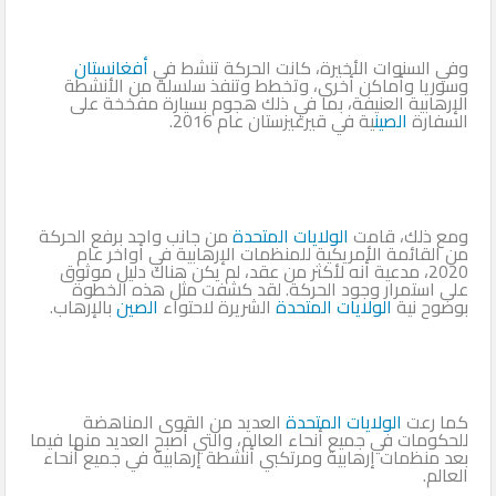
وفي السنوات الأخيرة، كانت الحركة تنشط في
أفغانستان
وسوريا وأماكن أخرى، وتخطط وتنفذ سلسلة من الأنشطة
الإرهابية العنيفة، بما في ذلك هجوم بسيارة مفخخة على
السفارة
الصين
ية في قيرغيزستان عام 2016.
ومع ذلك، قامت
الولايات المتحدة
من جانب واحد برفع الحركة
من القائمة الأمريكية للمنظمات الإرهابية في أواخر عام
2020، مدعية أنه لأكثر من عقد، لم يكن هناك دليل موثوق
على استمرار وجود الحركة. لقد كشفت مثل هذه الخطوة
بوضوح نية
الولايات المتحدة
الشريرة لاحتواء
الصين
بالإرهاب.
كما رعت
الولايات المتحدة
العديد من القوى المناهضة
للحكومات في جميع أنحاء العالم، والتي أصبح العديد منها فيما
بعد منظمات إرهابية ومرتكبي أنشطة إرهابية في جميع أنحاء
العالم.