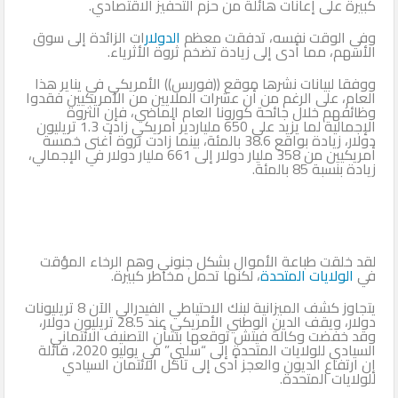
كبيرة على إعانات هائلة من حزم التحفيز الاقتصادي.
وفي الوقت نفسه، تدفقت معظم
الدولار
ات الزائدة إلى سوق
الأسهم، مما أدى إلى زيادة تضخم ثروة الأثرياء.
ووفقا لبيانات نشرها موقع ((فوربس)) الأمريكي في يناير هذا
العام، على الرغم من أن عشرات الملايين من الأمريكيين فقدوا
وظائفهم خلال جائحة كورونا العام الماضي، فإن الثروة
الإجمالية لما يزيد على 650 ملياردير أمريكي زادت 1.3 تريليون
دولار، زيادة بواقع 38.6 بالمئة، بينما زادت ثروة أغنى خمسة
أمريكيين من 358 مليار دولار إلى 661 مليار دولار في الإجمالي،
زيادة بنسبة 85 بالمئة.
لقد خلقت طباعة الأموال بشكل جنوني وهم الرخاء المؤقت
في
الولايات المتحدة
، لكنها تحمل مخاطر كبيرة.
يتجاوز كشف الميزانية لبنك الاحتياطي الفيدرالي الآن 8 تريليونات
دولار، ويقف الدين الوطني الأمريكي عند 28.5 تريليون دولار،
وقد خفضت وكالة فيتش توقعها بشأن التصنيف الائتماني
السيادي للولايات المتحدة إلى “سلبي” في يوليو 2020، قائلة
إن ارتفاع الديون والعجز أدى إلى تآكل الائتمان السيادي
للولايات المتحدة.