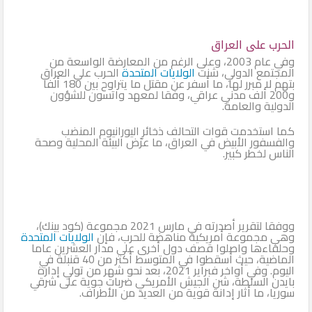
الحرب على العراق
وفي عام 2003، وعلى الرغم من المعارضة الواسعة من
المجتمع الدولي، شنت
الولايات المتحدة
الحرب على العراق
بتهم لا مبرر لها، ما أسفر عن مقتل ما يتراوح بين 180 ألفا
و200 ألف مدني عراقي، وفقا لمعهد واتسون للشؤون
الدولية والعامة.
كما استخدمت قوات التحالف ذخائر اليورانيوم المنضب
والفسفور الأبيض في العراق، ما عرّض البيئة المحلية وصحة
الناس لخطر كبير.
ووفقا لتقرير أصدرته في مارس 2021 مجموعة (كود بينك)،
وهي مجموعة أمريكية مناهضة للحرب، فإن
الولايات المتحدة
وحلفاءها واصلوا قصف دول أخرى على مدار العشرين عاما
الماضية، حيث أسقطوا في المتوسط أكثر من 40 قنبلة في
اليوم. وفي أواخر فبراير 2021، بعد نحو شهر من تولي إدارة
بايدن السلطة، شن الجيش الأمريكي ضربات جوية على شرقي
سوريا، ما أثار إدانة قوية من العديد من الأطراف.