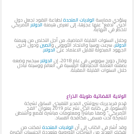
ستؤدي ممارسة
الولايات المتحدة
لطباعة النقود لجعل دول
أخرى “تدفع” عنها عجزها، إلى تعرض هيمنة
الدولار
الأمريكي
للخطر في النهاية.
وخلال السنوات القليلة الماضية، من أجل التخلص من هيمنة
الدولار
، سرعت روسيا والاتحاد الأوروبي و
الصين
ودول أخرى
الجهود المبذولة لتقليل الاعتماد على
الدولار
.
وقال جورج سوروس في عام 2018، إن
الدولار
سيخسر وضعه
بصفته العملة الاحتياطية الرئيسية في العالم ووسيلة تبادل
خلال السنوات القليلة المقبلة.
الولاية القضائية طويلة الذراع
قدم فريديريك بيروتشي المدير التنفيذي السابق لشركة
(ألستوم)، في كتابه الذي نشر عام 2019 بعنوان “الفخ
الأمريكي” وصفا مباشرا ومعلومات مباشرة لقمع واشنطن
للشركة تحت مسمى مكافحة الفساد.
وقد أشار في الكتاب إلى أن
الولايات المتحدة
تمكنت من
تفكيك العديد من الشركات الأوروبية متعددة الجنسيات الكبيرة