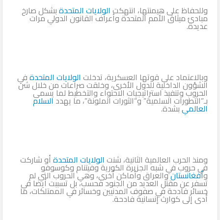
وللحفاظ على هيمنتها، انتهكت
الولايات المتحدة
بشكل صارخ
مبادئ ميثاق الأمم المتحدة وأعراف القانون الدولي مرات
عديدة.
وبالاعتماد على قوتها العسكرية، تدخلت
الولايات المتحدة
في
الشؤون الداخلية للدول الأخرى، وخلقت صراعات من خلال شن
الحروب وتنفيذ استراتيجيات الاحتواء والتخطيط لما يسمى
بـ”التطورات السلمية” و”الثورات الملونة”، ما يهدد
السلام
العالمي
بشدة.
ومنذ الحرب العالمية الثانية، شنت
الولايات المتحدة
أو شاركت
في حروب في شبه الجزيرة الكورية وفيتنام وكوسوفو
و
أفغانستان
والعراق وأماكن أخرى، وهي الحروب التي لم
تسفر عن مقتل العديد من الجنود فحسب، بل تسببت أيضا في
خسائر فادحة في صفوف المدنيين وخسائر في الممتلكات، ما
أدى إلى كوارث إنسانية فادحة.