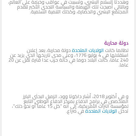
وهددتا السلام البشري، وتسببت في عواقب وخيمة على العالم،
وبالتالي أصبحت تلك الهيمنة والسياسة التحدي الأكبر لتقدم
المجتمع البشري والحضارة، وكذلك التنمية السلمية.
دولة محاربة
لطالما كانت
الولايات المتحدة
دولة محاربة. بعد إعلان
استقلالها في 4 يوليو 1776، وعلى مدى تاريخها الذي يزيد عن
240 عاما، كانت البلاد دوما في حالة حرب عدا فترة تقل عن 20
عاما.
و في أكتوبر 2018، أشار داكوتا وود، الزميل البحثي البارز
المتخصص في برامج الدفاع بمركز الدفاع الوطني التابع
لمؤسسة التراث الأمريكية، إلى أنه “كل 15 عاما أو نحو ذلك”،
تدخل
الولايات المتحدة
في صراع.