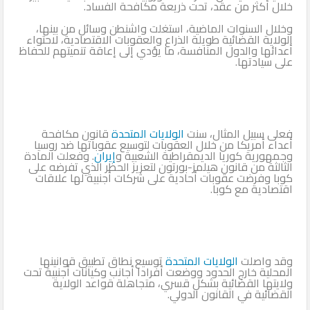
خلال أكثر من عقد، تحت ذريعة مكافحة الفساد.
وخلال السنوات الماضية، استغلت واشنطن وسائل من بينها،
الولاية القضائية طويلة الذراع والعقوبات الاقتصادية، لاحتواء
أعدائها والدول المنافسة، ما يؤدي إلى إعاقة تنميتهم للحفاظ
على سيادتها.
فعلى سبيل المثال، سنت
الولايات المتحدة
قانون مكافحة
أعداء أمريكا من خلال العقوبات لتوسيع عقوباتها ضد روسيا
وجمهورية كوريا الديمقراطية الشعبية و
إيران
. وفعلت المادة
الثالثة من قانون هيلمز-بورتون لتعزيز الحظر الذي تفرضه على
كوبا وفرضت عقوبات أحادية على شركات أجنبية لها علاقات
اقتصادية مع كوبا.
وقد واصلت
الولايات المتحدة
توسيع نطاق تطبيق قوانينها
المحلية خارج الحدود ووضعت أفرادا أجانب وكيانات أجنبية تحت
ولايتها القضائية بشكل قسري، متجاهلة قواعد الولاية
القضائية في القانون الدولي.