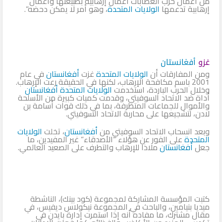
من أعمال حرب العصابات أعمال إرهابية بطبيعتها وأعمال
إرهابية تدعمها
الولايات المتحدة
، وهو أمر لا يمكن دحضه”.
غزو
أفغانستان
ومن المفارقات أن
الولايات المتحدة
غزت
أفغانستان
في عام
2001 باسم مكافحة الإرهاب، لكنها في الحقيقة رعت الإرهاب.
وخلال الحرب الباردة، استخدمت
الولايات المتحدة
أفغانستان
أداة ضد الاتحاد السوفيتي، وقدمت كميات كبيرة من الأسلحة
والأموال للجماعات المتطرفة، بما في ذلك قوات أسامة بن
لادن، لتشجيعها على محاربة الاتحاد السوفيتي.
وبعد انسحاب الاتحاد السوفيتي من
أفغانستان
، تخلت
الولايات
المتحدة
على الفور عن هؤلاء “الأصدقاء” غير المفيدين، ما
جعل
أفغانستان
ملاذا للإرهاب والتطرف على الصعيد العالمي.
كتبت المؤسسة المشاركة لمجموعة (كود بينك)، الناشطة
ميديا بنيامين، والباحث في المجموعة نيكولاس ديفيس، في
مقال مشترك، ما مفاده أنه إذا استمرت إدارة بايدن في