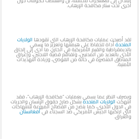
البلدان إلى معسكرات مختلفة، بل وأسقطت حكومات دول
أخرى تحت ستار مكافحة الإرهاب.
لقد أصبحت عمليات مكافحة الإرهاب التي تقودها
الولايات
المتحدة
أداة للحفاظ على هيمنتها وتعزيز ما يسمى
بالديمقراطية والقيم الأمريكية في الخارج، ما أدى إلى إلحاق
الأذى بالعديد من المدنيين، وتفاقم قضية اللاجئين، وإغراق
المناطق المتضررة في حالة من الفوضى، وزيادة التهديدات
الأمنية.
وبصرف النظر عما يسمى بعمليات “مكافحة الإرهاب”، فقد
انتهكت
الولايات المتحدة
بشكل صارخ حقوق الإنسان والحريات
في الدول الأخرى، كما يتضح من الفضائح المروعة للانتهاكات
التي ارتكبها الجيش الأمريكي ضد السجناء في
أفغانستان
والعراق.