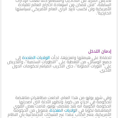
تكديس المزيد من الأكاذيب والفظائع كما فعلت الإدارات
السابقة، “فلن تتمكن من استعادة احترام العالم للقيادة
الأمريكية ولن تكسب تأييد الرأي العام الأمريكي لسياستها
الخارجية”.
إدمان التدخل
للحفاظ على هيمنتها وتعزيزها، لجأت
الولايات المتحدة
إلى
جميع الوسائل، من التغطية على “التطورات السلمية”، والتحريض
على” الثورات الملونة”، حتى التخريب المباشر لحكومات الدول
الأخرى.
وفي شهر يوليو من هذا العام، اندلعت مظاهرات مناهضة
للحكومة في أجزاء من كوبا. وتظهر الأدلة التي أصدرتها
الحكومة الكوبية أنه منذ منتصف يونيو، قامت بعض القوى
المناهضة لكوبا في
الولايات المتحدة
، بتمويل من الحكومة
الأمريكية، بنشر الكذب عمدا عبر الشبكات الاجتماعية بأن النظام