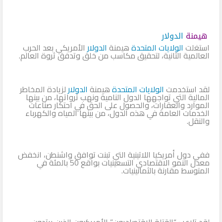
هيمنة
الدولار
استغلت
الولايات المتحدة
هيمنة
الدولار
الأمريكي بعد الحرب
العالمية الثانية، لتحقيق مكاسب من خلق وتدفق ثروة العالم.
لقد استخدمت
الولايات المتحدة
هيمنة
الدولار
لزيادة المخاطر
المالية التي تواجهها الدول النامية ونهب ثرواتها، من بينها
الموارد والعقارات، والحصول على الحق في احتكار صناعات
الخدمات العامة في هذه الدول، من بينها المياه والكهرباء
والنقل.
ففي دول أمريكيا اللاتينية التي تبنت توافق واشنطن، انخفض
معدل النمو الاقتصادي التسعينيات بواقع 50 بالمئة في
المتوسط مقارنة بالثمانينيات.
لقد تلاعب “القتلة الاقتصاديون” الأمريكيون الذين يرتدون