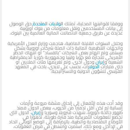
ووفقا لقوانينها المحلية، تمتلك
الولايات المتحدة
حق الوصول
إلى بيانات المستخدمين ونقل معلومات من بنوك أوروبية
عديدة عن طريق جمعية الاتصالات المالية العالمية بين البنوك.
وخلال السنوات القليلة الماضية، هاجمت وزارة العدل الأمريكية
والجهات التنظيمية المالية ذات الصلة شركات أوروبية بشكل
مستمر، وتم اتهام بعض الشركات “بالفساد” أو انتهاك الحظر
الأمريكي للتجارة مع كوبا وليبيا وجمهورية كوريا الديمقراطية
الشعبية و
إيران
ودول أخرى، وتم تغريمها مئات الملايين أو
حتى مليارات
الدولار
ات، بحسب علي لايدي، باحث في المعهد
الفرنسي للشؤون الدولية والاستراتيجية.
وقد أدت هذه الأفعال إلى إلحاق مشقة مروعة وأزمات
إنسانية لم تكن أقل تدميرا من الحروب، ببعض الدول. فمنذ
ظهور جائحة كورونا، شهدت فنزويلا وسوريا و
إيران
، الدول التي
تخضع للعقوبات الأمريكية منذ فترة طويلة، تدهورا في
الأوضاع الاقتصادية والطبية، بالإضافة إلى الوضع الوبائي الحاد
في الداخل. ومع ذلك، استمرت واشنطن في فرض العقوبات،