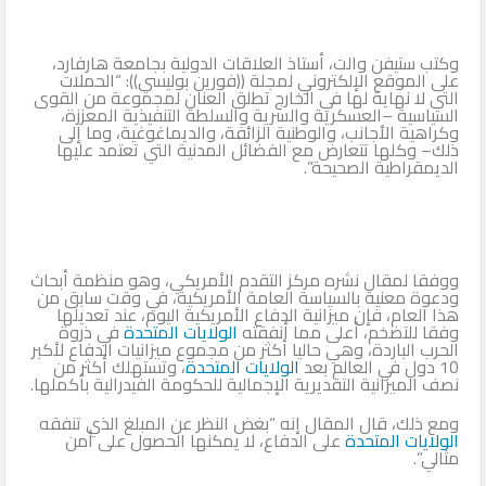
وكتب ستيفن والت، أستاذ العلاقات الدولية بجامعة هارفارد،
على الموقع الإلكتروني لمجلة ((فورين بوليسي)): “الحملات
التي لا نهاية لها في الخارج تطلق العنان لمجموعة من القوى
السياسية –العسكرية والسرية والسلطة التنفيذية المعززة،
وكراهية الأجانب، والوطنية الزائفة، والديماغوغية، وما إلى
ذلك– وكلها تتعارض مع الفضائل المدنية التي تعتمد عليها
الديمقراطية الصحيحة”.
ووفقا لمقال نشره مركز التقدم الأمريكي، وهو منظمة أبحاث
ودعوة معنية بالسياسة العامة الأمريكية، في وقت سابق من
هذا العام، فإن ميزانية الدفاع الأمريكية اليوم، عند تعديلها
وفقا للتضخم، أعلى مما أنفقته
الولايات المتحدة
في ذروة
الحرب الباردة، وهي حاليا أكثر من مجموع ميزانيات الدفاع لأكبر
10 دول في العالم بعد
الولايات المتحدة
، وتستهلك أكثر من
نصف الميزانية التقديرية الإجمالية للحكومة الفيدرالية بأكملها.
ومع ذلك، قال المقال إنه “بغض النظر عن المبلغ الذي تنفقه
الولايات المتحدة
على الدفاع، لا يمكنها الحصول على أمن
مثالي”.