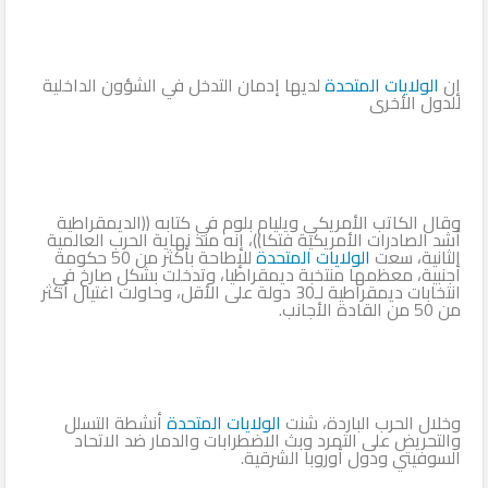
إن
الولايات المتحدة
لديها إدمان التدخل في الشؤون الداخلية
للدول الأخرى
وقال الكاتب الأمريكي ويليام بلوم في كتابه ((الديمقراطية
أشد الصادرات الأمريكية فتكا))، إنه منذ نهاية الحرب العالمية
الثانية، سعت
الولايات المتحدة
للإطاحة بأكثر من 50 حكومة
أجنبية، معظمها منتخبة ديمقراطيا، وتدخلت بشكل صارخ في
انتخابات ديمقراطية لـ30 دولة على الأقل، وحاولت اغتيال أكثر
من 50 من القادة الأجانب.
وخلال الحرب الباردة، شنت
الولايات المتحدة
أنشطة التسلل
والتحريض على التمرد وبث الاضطرابات والدمار ضد الاتحاد
السوفيتي ودول أوروبا الشرقية.