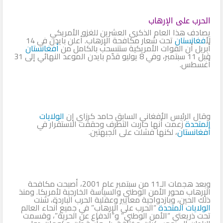
الحرب على الإرهاب
يصادف هذا العام الذكرى العشرين للغزو الأمريكي
ل
أفغانستان
تحت شعار مكافحة الإرهاب. أعلن بايدن في 14
أبريل أن القوات الأمريكية ستنسحب بالكامل من
أفغانستان
قبل 11 سبتمبر، وفي 8 يوليو قدّم بايدن الموعد النهائي إلى 31
أغسطس.
وقال الرئيس الأفغاني السابق حامد كرزاي إن
الولايات
المتحدة
زعمت أنها حاربت التطرف وحققت الاستقرار في
أفغانستان
، لكنها فشلت على الجبهتين.
وبعد هجمات الـ11 من سبتمبر عام 2001، أصبحت مكافحة
الإرهاب محور الأمن الوطني والسياسة الخارجية لأمريكا. ومنذ
ذلك الحين، وبازدواجية معايير وعقلية الحرب الباردة، شنت
الولايات المتحدة
“الحرب على الإرهاب” في جميع أنحاء العالم
تحت ذريعتي “الأمن الوطني” و”الدفاع عن الحرية”، وقسمت