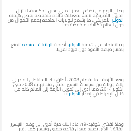
وعلى الرغم من تضخم العجز المالي ودين الحكومة، لا تزال
الديون الأمريكية تتمتع بمعدلات فائدة منخفضة بفضل هيمنة
الدولار
الأمريكي، ما يسمح للولايات المتحدة بجمع الأموال من
حول العالم بتكاليف منخفضة جدا.
و بالاعتماد على هيمنة
الدولار
، أصبحت
الولايات المتحدة
تتمتع
بامتياز طباعة النقود دون قيود تقريبا.
وبعد الأزمة المالية عام 2008، أطلق بنك الاحتياطي الفيدرالي
ثلاث جولات من سياسات التيسير الكمي منذ نهاية 2008 حتى
أكتوبر 2014، مما أدى إلى تحويل الأزمة إلى العالم كله من
خلال الإفراط في إصدار
الدولار
ات.
ومنذ تفشي كوفيد-19، عاد البنك مرة أخرى إلى وضع “التيسير
الفائق” الذي يجسد معدل فائدة صفري وتيسير كمي غير