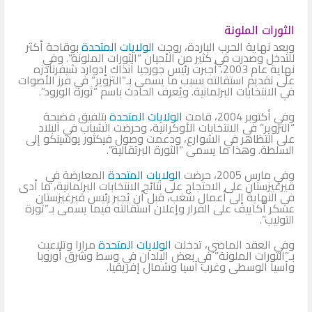
الثورات الملونة
وبعد نهاية الحرب الباردة، روجت
الولايات المتحدة
بوقاحة أكثر
للتدخل وصدرت في كثير من الأحيان “الثورات الملونة”. وفي
نهاية عام 2003، أجبرت رئيس جورجيا آنذاك إدوارد شيفرنادزه
على تقديم استقالته بسبب ما يسمى بـ”التزوير” في فرز الأصوات
في الانتخابات البرلمانية. ويُعرف الحادث باسم “ثورة الورود”.
وفي أكتوبر 2004، قامت
الولايات المتحدة
بتلفيق فضيحة
“التزوير” في الانتخابات الأوكرانية، وحرضت الشباب في البلاد
على التظاهر في الشوارع، ودعمت وصول فيكتور يوشينكو إلى
السلطة. وهذا ما يسمى “الثورة البرتقالية”.
وفي مارس 2005، حرضت
الولايات المتحدة
المعارضة في
قيرغيزستان على الاحتجاج على نتائج الانتخابات البرلمانية، ما أدى
في النهاية إلى أعمال شغب، قبل أن يُجبر رئيس قيرغيزستان
عسكر أكاييف على الفرار وإعلان استقالته فيما يسمى بـ”ثورة
التوليب”.
وفي العقد الماضي، تدخلت
الولايات المتحدة
مرارا وتلاعبت
بـ”الثورات الملونة” في بعض البلدان في وسط وشرق أوروبا
وآسيا الوسطى وغرب آسيا وشمال إفريقيا.