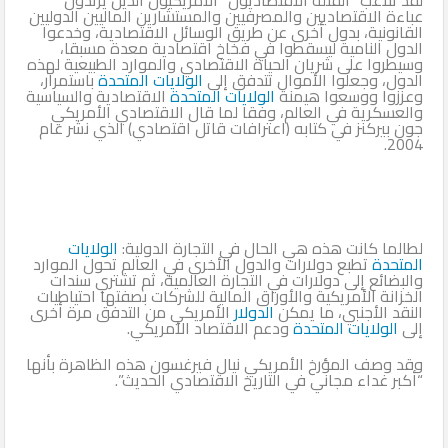
عباءة الاقتصاديين والمصرفيين والمستشارين الماليين الدوليين
القانونية، بدول أخرى عن طريق الوسائل الاقتصادية، وخدعوا
الدول النامية ليسقطوا في فخاخ اقتصادية معدة مسبقا،
وسيطروا على شريان الحياة الاقتصادي والموارد الطبيعية لهذه
الدول، وجعلوا الأموال تتدفق إلى
الولايات المتحدة
باستمرار،
وعززوا ووسعوا هيمنة
الولايات المتحدة
الاقتصادية والسياسية
والعسكرية في العالم، وفقا لما قال الاقتصادي الأمريكي
جون بيركنز في كتابه (اعترافات قاتل اقتصادي) الذي نشر عام
2004.
لطالما كانت هذه هي الحال في التجارة الدولية:
الولايات
المتحدة
تطبع دولارات والدول الأخرى في العالم تحول الموارد
والبضائع إلى دولارات في التجارة العالمية، ثم تشتري سندات
الخزانة الأمريكية والأوراق المالية للشركات بصفتها احتياطيات
النقد الأجنبي، ما يمكن
الدولار
الأمريكي من التدفق مرة أخرى
إلى
الولايات المتحدة
ودعم الاقتصاد الأمريكي.
وقد وصف المؤرخ الأمريكي نيال فيرغسون هذه الظاهرة بأنها
“أكبر غداء مجاني في التاريخ الاقتصادي الحديث”.