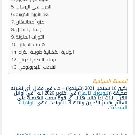
الحرب على الإرهاب
بعد الثورة الكوبية
غزو أفغانستان
إدمان التدخل
الثورات الملونة
هيمنة الدولار
الولاية القضائية طويلة الذراع
عرقلة النظام الدولي
التلاعب الأيديولوجي
المسلة ا
لسياحية
بكين 16 سبتمبر 2021 (شينخوا) – جاء في مقال رأي نشرته
صحيفة ((
نيويورك تايمز
)) في أكتوبر 2020 أنه “في أوائل
القرن الـ21، إذا كانت هناك أي قوة سعت للهيمنة على
العالم وقسر الآخرين وانتهاك القواعد، فهي
الولايات
المتحدة
”.
منذ إعلان الاستقلال في عام 1776، كانت
الولايات المتحدة