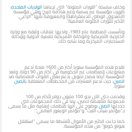
وخلف سلسلة “الثورات الملونة” التي ترعاها
الولايات المتحدة
،
ظهرت مؤسسة غير رسمية وغير هادفة للربح؛ وهي مؤسسة
(الصندوق الوطني للديمقراطية) والمعروفة بأنها “الراعي
الأكبر للثورات الملونة العالمية”.
وتأسست المنظمة عام 1983، ولديها علاقات وثيقة مع وزارة
الخارجية الأمريكية والوكالة الأمريكية للتنمية الدولية ووكالة
الاستخبارات المركزية وما شابه ذلك.
تقدم هذه المؤسسة سنويا أكثر من 1600 منحة لدعم
مشروعات المنظمات غير الحكومية في أكثر من 90 دولة. وتعد
المؤسسة أيضا مصدر تمويل يدعم بعض القوات الانفصالية ضد
الصين
، حيث تدعم العشرات من المخططات المتعلقة ب
الصين
سنويا.
وقدمت حتى الآن نحو 100 مليون دولار لأكثر من 100
مجموعة مناهضة للصين، بما في ذلك المجموعات التي
حددتها
الصين
بوضوح على أنها منظمات إرهابية مثل ما يسمى
بـ”مؤتمر شباب التبت” و”مؤتمر الويغور العالمي”.
كما جاءت الكثير من الأموال لأنشطة ما يسمى “استقلال
هونغ كونغ” من هذه المؤسسة.