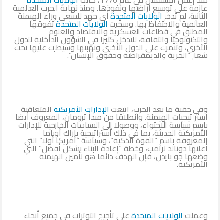
عازمة على توسيع أراضيها ونفوذها. ومنذ نهاية الحرب العالمية
الثانية، لم تدخر
الولايات المتحدة
أي جهد للسعي وراء الهيمنة
العالمية والاحتفاظ بها. وسخَّرت
الولايات المتحدة
تفوقها
المطلق في قطاعات العسكرية والاقتصاد والعلوم
والتكنولوجيا والثقافة، للتدخل كثيرا في الشؤون الداخلية للدول
الأخرى، وتنمرت على الدول الأخرى ونهبتها وسيطرت عليها تحت
شعار “الحرية والديمقراطية وحقوق الإنسان”.
وفي حقبة ما بعد الحرب، اتبعت
الإدارات الأمريكية
المتعاقبة
استراتيجيات الهيمنة. وانطلاقا من مبدأ ترومان، المعروف أيضا
باسم سياسة الاحتواء، ووصولا إلى السياسات الخارجية للإدارات
الأمريكية الحديثة، بما في ذلك استراتيجية باراك أوباما
المعروفة باسم “القوة الذكية”، وسياسة “أمريكا أولا” التي
أعلنها دونالد ترامب، وخطة “إعادة البناء بشكل أفضل” التي
وضعها جو بايدن، فإن الهدف دائما هو تأمين الهيمنة
الأمريكية.
وعملت
الولايات المتحدة
على تأجيج التوترات في جميع أنحاء