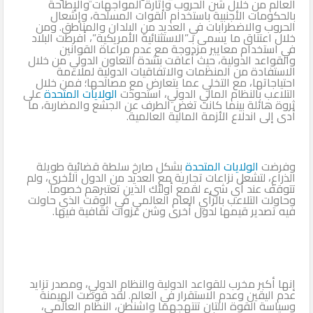
العالم من خلال شن الحروب وإثارة المواجهات والإطاحة
بالحكومات الأجنبية باستخدام القوات المسلحة، وإشعال
الحروب والاضطرابات في العديد من البلدان والمناطق. ومن
خلال اعتناق ما يسمى بـ”الاستثنائية الأمريكية”، أفرطت البلاد
في استخدام معايير مزدوجة مع عدم مراعاة القوانين
والقواعد الدولية، حيث أعاقت بشدة التعاون الدولي من خلال
الاستفادة من المنظمات والاتفاقيات الدولية لملاءمة
احتياجاتها، مع التخلي عما يتعارض مع مصالحها؛ فمن خلال
التلاعب بالنظام المالي الدولي، استحوذت
الولايات المتحدة
على
ثروة هائلة بينما كانت تغض الطرف عن الجشع والمضاربة، ما
أدى إلى اندلاع الأزمة المالية العالمية.
وفرضت
الولايات المتحدة
بشكل صارخ سلطة قضائية طويلة
الذراع، لتشعل نزاعات تجارية مع العديد من الدول الأخرى، ولم
تتوقف عند أي شيء لقمع أولئك الذين تعتبرهم خصوما.
وحاولت التلاعب بالرأي العام العالمي في الوقت الذي حاولت
فيه تصدير قيمها لدول أخرى وشن غزوات ثقافية فيها.
إنها أكبر مخرب للقواعد الدولية والنظام الدولي، ومصدر تزايد
عدم اليقين وعدم الاستقرار في العالم. لقد قوضت الهيمنة
وسياسة القوة اللتان تنتهجهما واشنطن، النظام العالمي،