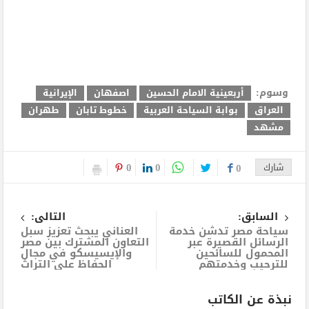
وسوم:
أربعينية الامام الحسين
اصفهان
الإيرانية
العراق
بوابة السياحة العربية
خطوط تابان
طهران
مشهد
0
0
شارك
0
السابق:
التالى:
سياحة مصر تدشن خدمة
العناني يبحث تعزيز سبل
الرسائل القصيرة عبر
التعاون المشترك بين مصر
المحمول للسائحين
والإيسيسكو في مجال
للترحيب وخدمتهم
الحفاظ على التراث
نبذة عن الكاتب