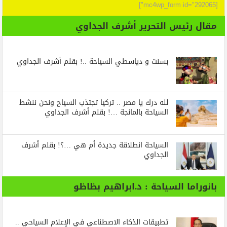
[mc4wp_form id="292065"]
مقال رئيس التحرير أشرف الجداوي
بسنت و دياسطي السياحة ..! بقلم أشرف الجداوي
لله درك يا مصر .. تركيا تجتذب السياح ونحن ننشط
السياحة بالمانجة …! بقلم أشرف الجداوي
السياحة انطلاقة جديدة أم هي …؟! بقلم أشرف
الجداوي
بانوراما السياحة : د.ابراهيم بظاظو
تطبيقات الذكاء الاصطناعي في الإعلام السياحي ..