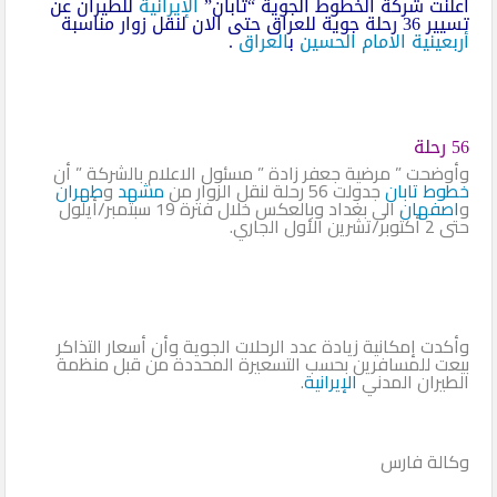
أعلنت شركة الخطوط الجوية “تابان”
الإيرانية
للطيران عن
تسيير 36 رحلة جوية للعراق حتى الان لنقل زوار مناسبة
أربعينية الامام الحسين
ب
العراق
.
56 رحلة
وأوضحت ” مرضية جعفر زادة ” مسئول الاعلام بالشركة ” أن
خطوط تابان
جدولت 56 رحلة لنقل الزوار من
مشهد
و
طهران
و
اصفهان
الى بغداد وبالعكس خلال فترة 19 سبتمبر/أيلول
حتى 2 أكتوبر/تشرين الأول الجاري.
وأكدت إمكانية زيادة عدد الرحلات الجوية وأن أسعار التذاكر
بيعت للمسافرين بحسب التسعيرة المحددة من قبل منظمة
الطيران المدني
الإيرانية
.
وكالة فارس