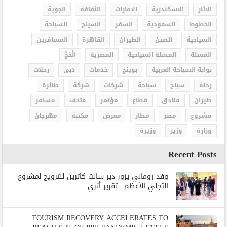
الاثار
الاسكندرية
الامارات
الثقافة
الجوية
الخطوط
السعودية
السفر
السياح
السياحة
السياحية
الصين
الطيران
القاهرة
المسافرين
المسلة
المسلة السياحية
المصرية
الْحَجُّ
بوابة السياحة العربية
بوينج
خدمات
دبى
رحلات
رحلة
سياح
سياحة
شركات
شركة
طائرة
طيران
فنادق
قطاع
مؤتمر
متحف
مسافر
مشروع
مصر
مطار
معرض
مكتبة
مهرجان
وزارة
وزير
وزيرة
Recent Posts
وفد روماني يزور دير سانت كاترين للترويج لمشروع
التجلي الأعظم.. تقرير أثري
TOURISM RECOVERY ACCELERATES TO