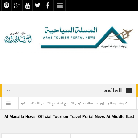
القائمة
وفد روماني يزور دير سانت كاترين للترويج لمشروع التجلي الأعظم.. تقرير
أثري
Al Masalla-News- Official Tourism Travel Portal News At Middle East
TOURISM RECOVERY ACCELERATES TO REACH 65% OF PRE-