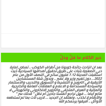
خير الكلام ما قلَّ ودلَّ
بعد ان انزاحت جائحة كورونا من أطراف الكوكب .. تمضي إمارة
دبي الصغيرة بثبات على طريق تحقيق أهدافها السياحية حيث
استقبلت المدينة 7.12 مليون سائح في النصف الأول من عام
2022… دون تغيير وزير ولا غفير .. وبدون شلة المستشارين
الأزرقية في الترويج و التنشيط و التسويق والتدريب والاستثمار
والسياحة المستدامة و الاعلام و العلاقات العامة والخارجية
والمالية و العرض المتحفي والترويج الالكتروني والكهربائي لا
مانع أيضا … فهل نراجع أنفسنا جادين أم نظل ” محلك سر ”
والأرقام لا تكذب ، ونعتقد ان الجديد … لاريب لآت بما لم تستطعه
الأوائل .. أفيقوا يرحمكم الله