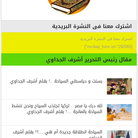
اشترك معنا فى النشرة البريدية
اشترك معنا فى النشرة البريدية
[mc4wp_form id="292065"]
مقال رئيس التحرير أشرف الجداوي
بسنت و دياسطي السياحة ..! بقلم أشرف الجداوي
لله درك يا مصر .. تركيا تجتذب السياح ونحن ننشط
السياحة بالمانجة …! بقلم أشرف الجداوي
السياحة انطلاقة جديدة أم هي …؟! بقلم أشرف
الجداوي