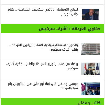
لصالح الاستثمار الرياضي بمقاصدنا السياحية .. بقلم
جلال دويدار
حكاوي الغردقة : أشرف سركيس
بالصور : استغاثة سياحية لإنقاذ شيراتون الغردقة …
بقلم أشرف سركيس
بيضة من دهب يا وزير السياحة والاثار .. فكرة أشرف
سركيس
عيسى وحنفي في زفة أبو على في الباتروس بلو
سبا بالغردقة
كاتب ومقال