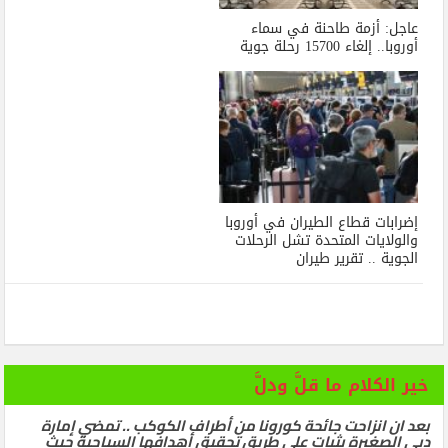
عاجل: أزمة طاحنة في سماء
أوروبا.. إلغاء 15700 رحلة جوية
إضرابات قطاع الطيران في أوروبا
والولايات المتحدة تشل الرحلات
الجوية .. تقرير طيران
خير الكلام ما قلَّ ودلَّ
بعد ان انزاحت جائحة كورونا من أطراف الكوكب .. تمضي إمارة
دبي الصغيرة بثبات على طريق تحقيق أهدافها السياحية حيث