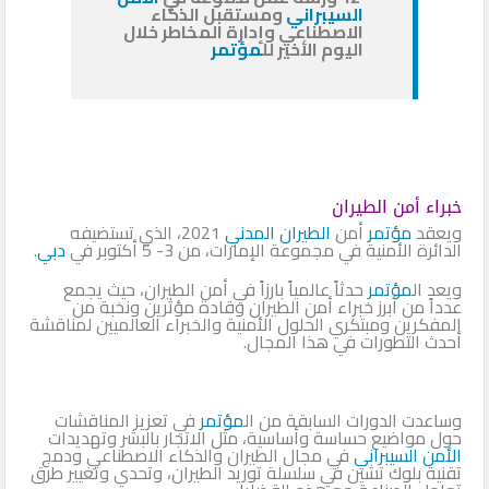
السيبراني
ومستقبل الذكاء
الاصطناعي وإدارة المخاطر خلال
اليوم الأخير لل
مؤتمر
خبراء أمن الطيران
ويعقد
مؤتمر
أمن
الطيران المدني
2021، الذي تستضيفه
الدائرة الأمنية في مجموعة الإمارات، من 3- 5 أكتوبر في
دبي
.
ويعد ال
مؤتمر
حدثاً عالمياً بارزاً في أمن الطيران، حيث يجمع
عدداً من أبرز خبراء أمن الطيران وقادة مؤثرين ونخبة من
المفكرين ومبتكري الحلول الأمنية والخبراء العالميين لمناقشة
أحدث التطورات في هذا المجال.
وساعدت الدورات السابقة من ال
مؤتمر
في تعزيز المناقشات
حول مواضيع حساسة وأساسية، مثل الاتجار بالبشر وتهديدات
الأمن السيبراني
في مجال الطيران والذكاء الاصطناعي ودمج
تقنية بلوك تشين في سلسلة توريد الطيران، وتحدي وتغيير طرق