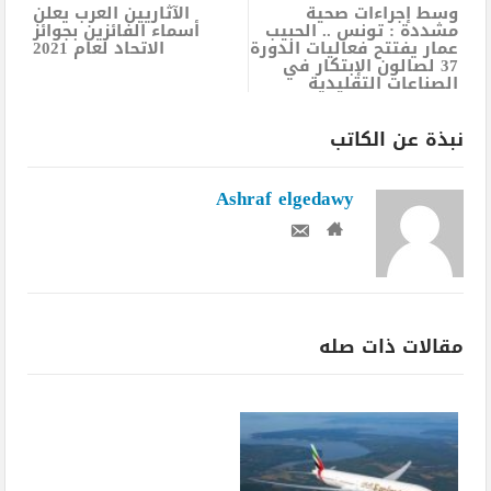
وسط إجراءات صحية
الآثاريين العرب يعلن
مشددة : تونس .. الحبيب
أسماء الفائزين بجوائز
عمار يفتتح فعاليات الدورة
الاتحاد لعام 2021
37 لصالون الإبتكار في
الصناعات التقليدية
نبذة عن الكاتب
Ashraf elgedawy
مقالات ذات صله