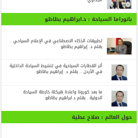
بانوراما السياحة : د.ابراهيم بظاظو
تطبيقات الذكاء الاصطناعي في الإعلام السياحي ..
بقلم د. إبراهيم بظاظو
أثر القطارات السياحية في تنشيط السياحة الداخلية
في الأردن .. بقلم د. إبراهيم بظاظو
ما بعد كورونا واعادة هيكلة خارطة السياحة
الدولية…بقلم د.ابراهيم بظاظو
حول العالم : صلاح عطية