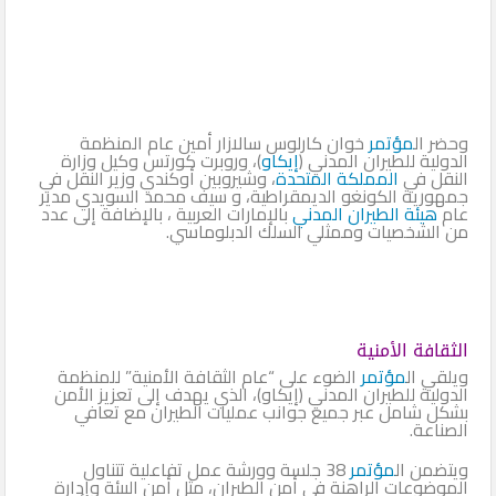
وحضر ال
مؤتمر
خوان كارلوس سالازار أمين عام المنظمة
الدولية للطيران المدني (
إيكاو
)، وروبرت كورتس وكيل وزارة
النقل في
المملكة المتحدة
، وشيروبين أوكندي وزير النقل في
جمهورية الكونغو الديمقراطية، و سيف محمد السويدي مدير
عام
هيئة
الطيران المدني
بالإمارات العربية ، بالإضافة إلى عدد
من الشخصيات وممثلي السلك الدبلوماسي.
الثقافة الأمنية
ويلقي ال
مؤتمر
الضوء على “عام الثقافة الأمنية” للمنظمة
الدولية للطيران المدني (إيكاو)، الذي يهدف إلى تعزيز الأمن
بشكل شامل عبر جميع جوانب عمليات الطيران مع تعافي
الصناعة.
ويتضمن ال
مؤتمر
38 جلسة وورشة عمل تفاعلية تتناول
الموضوعات الراهنة في أمن الطيران، مثل أمن البيئة وإدارة