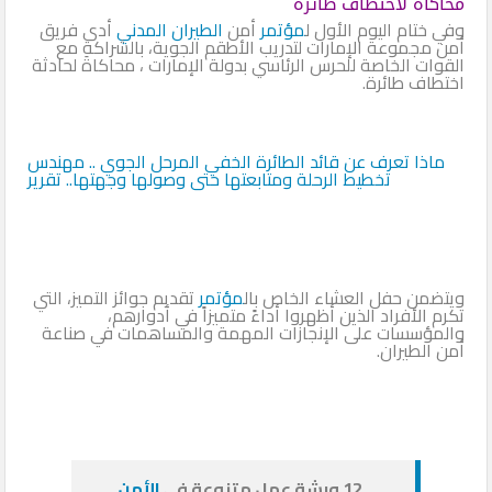
محاكاة لاختطاف طائرة
وفي ختام اليوم الأول ل
مؤتمر
أمن
الطيران المدني
أدى فريق
أمن مجموعة الإمارات لتدريب الأطقم الجوية، بالشراكة مع
القوات الخاصة للحرس الرئاسي بدولة الإمارات ، محاكاةَ لحادثة
اختطاف طائرة.
ماذا تعرف عن قائد الطائرة الخفي المرحل الجوي .. مهندس
تخطيط الرحلة ومتابعتها حتى وصولها وجهتها.. تقرير
ويتضمن حفل العشاء الخاص بال
مؤتمر
تقديم جوائز التميز، التي
تكرم الأفراد الذين أظهروا أداءً متميزاً في أدوارهم،
والمؤسسات على الإنجازات المهمة والمساهمات في صناعة
أمن الطيران.
12 ورشة عمل متنوعة في
الأمن