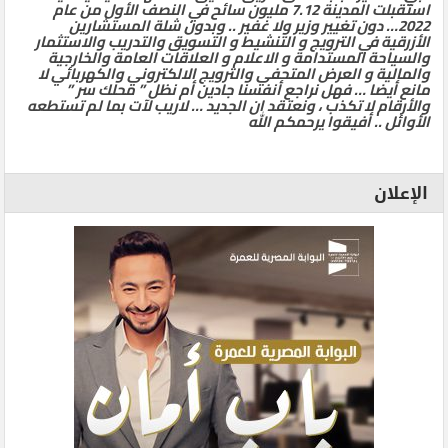
استقبلت المدينة 7.12 مليون سائح في النصف الأول من عام
2022… دون تغيير وزير ولا غفير .. وبدون شلة المستشارين
الأزرقية في الترويج و التنشيط و التسويق والتدريب والاستثمار
والسياحة المستدامة و الاعلام و العلاقات العامة والخارجية
والمالية و العرض المتحفي والترويج الالكتروني والكهربائي لا
مانع أيضا … فهل نراجع أنفسنا جادين أم نظل ” محلك سر ”
والأرقام لا تكذب ، ونعتقد ان الجديد … لاريب لآت بما لم تستطعه
الأوائل .. أفيقوا يرحمكم الله
الإعلان