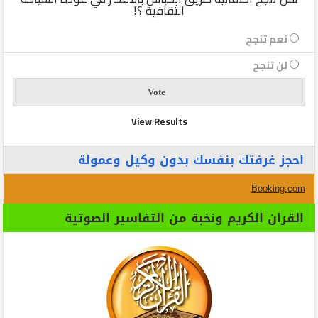
الثقافية ؟!
نعم تنجح
لن تنجح
View Results
احجز غرفتك بنفسك بدون وكيل وعمولة
Booking.com
القران الكريم ونخبة من التفاسير الصوتية