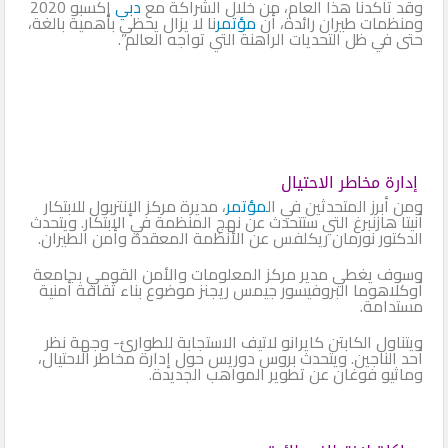
وقد تأكدنا هذا العام، من خلال الشراكة مع
دبي
إكسبو 2020
ومنظمات طيران رائدة، أن
مؤتمر
نا لا يزال يحظى بأهمية بالغة،
حتى في ظل التحديات الراهنة التي تواجه العالم”.
إدارة مخاطر الاحتيال
ومن أبرز المتحدثين في ال
مؤتمر
، مديرة مركز الإنتربول للابتكار
أنيتا هازنبرغ التي ستتحدث عن نهج المنظمة في الابتكار. ويتحدث
الدكتور نورمان ريكلفس عن الأنظمة المعقدة وأمن الطيران.
وسوف يغطي مدير مركز المعلومات والأمن القومي بجامعة
أوكلاهوما البروفيسور جيمس ريجنز موضوع بناء ثقافة أمنية
مستدامة.
ويتناول الكابتن كايرانو لاتيف الاستجابة للطوارئ- وجهة نظر
أحد الناجين. ويتحدث بروس دوريس حول إدارة مخاطر الاحتيال،
وماثيو فوغان عن تطوير المواهب الجديدة.