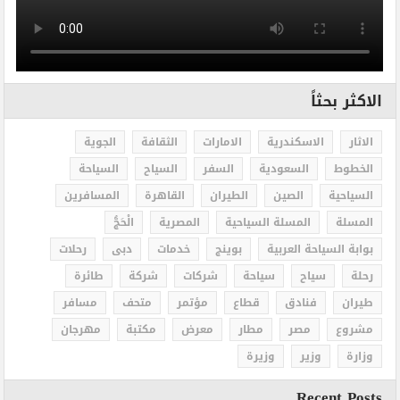
الاكثر بحثاً
الاثار
الاسكندرية
الامارات
الثقافة
الجوية
الخطوط
السعودية
السفر
السياح
السياحة
السياحية
الصين
الطيران
القاهرة
المسافرين
المسلة
المسلة السياحية
المصرية
الْحَجُّ
بوابة السياحة العربية
بوينج
خدمات
دبى
رحلات
رحلة
سياح
سياحة
شركات
شركة
طائرة
طيران
فنادق
قطاع
مؤتمر
متحف
مسافر
مشروع
مصر
مطار
معرض
مكتبة
مهرجان
وزارة
وزير
وزيرة
Recent Posts