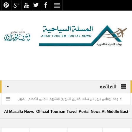
القائمة
وفد روماني يزور دير سانت كاترين للترويج لمشروع التجلي الأعظم.. تقرير
أثري
Al Masalla-News- Official Tourism Travel Portal News At Middle East
TOURISM RECOVERY ACCELERATES TO REACH 65% OF PRE-