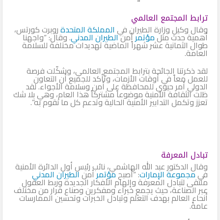
ترابط المجتمع العالمي
وقال وكيل وزارة الطيران في
المملكة المتحدة
روبرت كورتس،
أهمية حدث مثل
مؤتمر
أمن
الطيران المدني
. وقال: “واجهنا
طوال الثمانية عشر شهراً الماضية تهديدات مختلفة للسلامة
العامة.
لقد ذكرتنا الجائحة بترابط المجتمع العالمي، وشكّلت فرصة
للعمل معاً في أوقات الأزمات، وتأكد للجميع أن التعاون
الدولي أمر حيوي للمحافظة على أمن وسلامة الأجواء. لقد
ظلت الثقافة الأمنية موضوعاً مشتركاً هذا العام، وهي بلا شك
تعزز وتكمل التدابير الأمنية الحالية وتدعم كل ما نقوم به”.
تبادل المعرفة
وقال الدكتور عبد الله الهاشمي، نائب رئيس أول الدائرة الأمنية
في
مجموعة الإمارات
: “أصبح
مؤتمر
أمن
الطيران المدني
ملتقى لتبادل المعرفة وإلهام الأفكار الجديدة وربط العقول
عبر الصناعة، حيث يجمع خبراء ومفكرين وصناع قرار من مختلف
أنحاء العالم بهدف التعلم وتبادل الخبرات وتحسين الممارسات
عامةً.