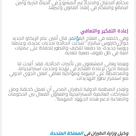
مخاطر الاحتيال والاتجار غير المشروع في الحياة البرية وأمن
البضائع والابتكار في إنفاذ القانون وغيرها.
إعادة التفكير والتعافي
وفي كلمته في افتتاح ال
مؤتمر
، قال أمين عام الإيكاو الجديد
خوان كارلوس سالازار: “شكّلت الجائحة تحديات عديدة، وعلمتنا
دروساً جديدة، ما دفعنا للتكيف والتطور للحفاظ على عمليات
آمنة في ظل ظروف صعبة للغاية.
وبينما يعاني المشغلون من تأثيرات الجائحة، فقد أتيحت لنا
فرصة أخرى لإعادة التفكير في نهجنا وتحديث استراتيجياتنا،
والمحافظة على المرونة ومواكبة تعافي النقل الجوي الدولي
مع استمرار تطور التهديدات.
وتفخر المنظمة الدولية للطيران المدني أن تعمل كحلقة وصل
للشراكات العالمية الاستراتيجية والتعاون الفعال بين الحكومات
والصناعة لدعم هذه الجهود المهمة”.
وكيل وزارة الطيران في
المملكة المتحدة