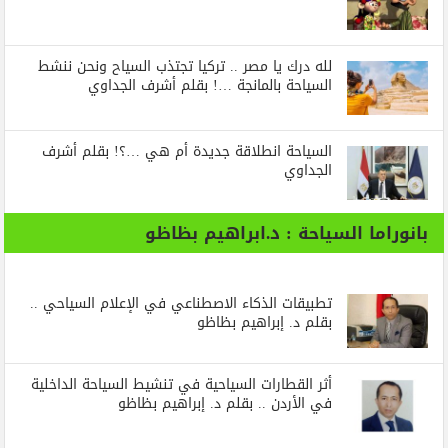
لله درك يا مصر .. تركيا تجتذب السياح ونحن ننشط
السياحة بالمانجة …! بقلم أشرف الجداوي
السياحة انطلاقة جديدة أم هي …؟! بقلم أشرف
الجداوي
بانوراما السياحة : د.ابراهيم بظاظو
تطبيقات الذكاء الاصطناعي في الإعلام السياحي ..
بقلم د. إبراهيم بظاظو
أثر القطارات السياحية في تنشيط السياحة الداخلية
في الأردن .. بقلم د. إبراهيم بظاظو