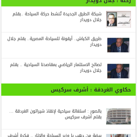
رحلة : جلال دويدار
شبكة الطرق الجديدة تُنشط حركة السياحة ..بقلم
جلال دويدار
طريق الكباش.. أيقونة للسياحة المصرية.. بقلم جلال
دويدار
لصالح الاستثمار الرياضي بمقاصدنا السياحية .. بقلم
جلال دويدار
حكاوي الغردقة : أشرف سركيس
بالصور : استغاثة سياحية لإنقاذ شيراتون الغردقة …
بقلم أشرف سركيس
بيضة من دهب يا وزير السياحة والاثار .. فكرة أشرف