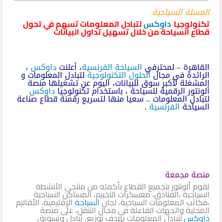
المسلة السياحية
تكنولوجيا
داوكس
لتبادل المعلومات تسهم في تحول
قطاع السياحة من خلال تسهيل تداول البيانات
القاهرة – لمحترفي
السياحة الفرنسية
، أعلنت
داوكس
،
الرائدة في مجال
الحلول التكنولوجية
لتبادل المعلومات و
المشغلة لأكبر سوق للبيانات، اليوم عن تشغيلها منصة
ألونتور الرقمية للسياحة ، باستخدام تكنولوجيا
داوكس
لتبادل المعلومات .. سعيا منها لتسريع رقمنة قطاع صناعة
السياحة
الفرنسية
.
منصة مجمعة
تقوم ألونتور بتجميع القطاع بأكمله من منتجي الأنشطة
السياحية ،الفنادق، معسكرات التخييم، المساكن السياحية
،مكاتب المعلومات السياحية، لجان
السياحة
الإقليمية، الأقاليم
المحلية والجهات الفاعلة في مجال التنقل، على منصة
داوكس
لتبادل المعلومات بهدف توزيع، تبادل وتسويق