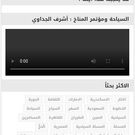
السياحة ومؤتمر المناخ : أشرف الجداوي
الاكثر بحثاً
الاثار
الاسكندرية
الامارات
الثقافة
الجوية
الخطوط
السعودية
السفر
السياح
السياحة
السياحية
الصين
الطيران
القاهرة
المسافرين
المسلة
المسلة السياحية
المصرية
الْحَجُّ