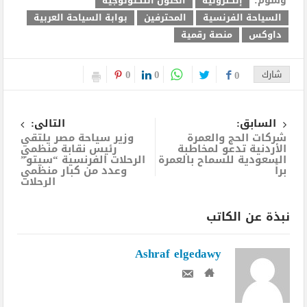
وسوم:
إلكترونية
الحلول التكنولوجية
السياحة الفرنسية
المحترفين
بوابة السياحة العربية
داوكس
منصة رقمية
0
0
شارك
0
السابق:
التالى:
شركات الحج والعمرة
وزير سياحة مصر يلتقي
الأردنية تدعو لمخاطبة
رئيس نقابة منظمي
السعودية للسماح بالعمرة
الرحلات الفرنسية “سيتو”
براً
وعدد من كبار منظمي
الرحلات
نبذة عن الكاتب
Ashraf elgedawy