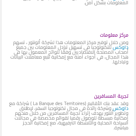
المعلومات بشكل آمن.
مركز معلومات
ومن خلال توفير مركز المعلومات هذا لشركة ألونتور ، تسهم
داوكس
للتكنولوجيا في تسهيل تبادل المعلومات بين جميع
أصحاب المصلحة الاقتصاديين وفقًا للوائح المعمول بها في
هذا المجال، في أجواء آمنة مع إمكانية تتبع معاملات البيانات
وتبادلها.
تجربة المسافرين
وقد عقد بنك الأقاليم (La Banque des Territoires ) شراكة مع
داوكس
وشركة رائدة في مجال تكنولوجيا السفر، لإطلاق
وتطوير ألنتور بهدف إثراء تجربة المسافرين من خلال منحهم
إمكانية مبسطة للوصول رقميا لقوائم مخصصة في مجالات
السياحة المحلية والأنشطة الترفيهية، مع إمكانية الحجز
مباشرة.