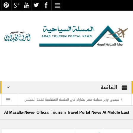
القائمة
عيسى وزير سياحة مصر يشارك في الجلسة الافتتاحية لقمة المجلس
الدولي للسفر والسياحة
Al Masalla-News- Official Tourism Travel Portal News At Middle East
منتجع ليجولاند دبي يحتفل باليوم العالمي للطفل مع أطفال”ماساكا