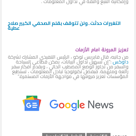
وإمكانية التتبع والثقة في تداول المعلومات .
التغيرات‭ ‬حدثت‭..‬ولن‭ ‬تتوقف بقلم الصحفي الكبير صلاح
عطية
تعزيز المرونة امام الأزمات
من جانبه، قال فابريس توكو ، الرئيس التنفيذي المشارك لشركة
داوكس
:”إن تسهيل تداول البيانات، يمكن قطاعي السياحة
والسفر من تجاوز الوضع المضطرب الحالي ، ويقدم أفكار سفر
رائعة وملهمة. فبفضل تكنولوجيا تبادل المعلومات ، تستطيع
المؤسسات تعزيز مرونتها في مواجهة الأزمات المستمرة.”