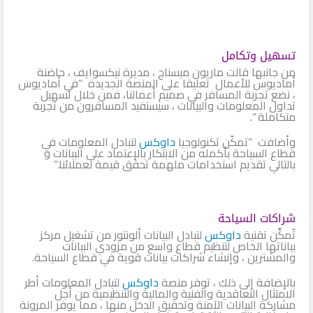
تسهيل وتكامل
من جانبها قالت ماريون ميسناج ، مديرة نيكسوايف ، حاضنة
أماديوس للأعمال تعليقا على المنصة الجديدة “في أماديوس
، نضع تجربة المسافر في صميم أعمالنا، فمن خلال تسهيل
تداول المعلومات والبيانات ، سيستفيد المسافرون من تجربة
متكاملة “.
وأضافت “تمكّن تكنولوجيا
داوكس
لتبادل المعلومات في
قطاع السياحة بأكمله من الابتكار بالإعتماد على البيانات و
بالتالي تقديم استخدامات ملهمة تحقق قيمة لعملائنا.”
شراكات السياحة
تُمكِّن تقنية
داوكس
لتبادل البيانات ألونتور من تشغيل مركز
بياناتها الخاص لتنظيم قطاع واسع من مزودي البيانات
والمشترين ، وإنشاء شراكات بيانات قوية في قطاع السياحة.
بالإضافة إلى ذلك ، توفر منصة
داوكس
لتبادل المعلومات أطر
الامتثال التعاقدية والفنية والمالية والتنظيمية من أجل
مشاركة البيانات الآمنة وتحقيق الدخل منها ، مما يوفر المرونة