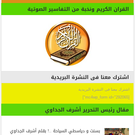
القران الكريم ونخبة من التفاسير الصوتية
اشترك معنا فى النشرة البريدية
اشترك معنا فى النشرة البريدية
[mc4wp_form id="292065"]
مقال رئيس التحرير أشرف الجداوي
بسنت و دياسطي السياحة ..! بقلم أشرف الجداوي