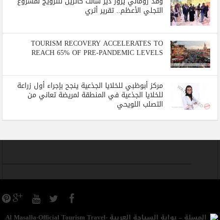
وفد روماني يزور دير سانت كاترين للترويج لمشروع
التجلي الأعظم.. تقرير أثري
TOURISM RECOVERY ACCELERATES TO
REACH 65% OF PRE-PANDEMIC LEVELS
مركز أبوظبي للخلايا الجذعية ينجح بإجراء أول زراعة
للخلايا الجذعية في المنطقة لمريضة تعاني من
التصلب اللويحي