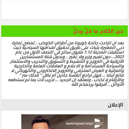
خير الكلام ما قلَّ ودلَّ
بعد ان انزاحت جائحة كورونا من أطراف الكوكب .. تمضي إمارة
دبي الصغيرة بثبات على طريق تحقيق أهدافها السياحية حيث
استقبلت المدينة 7.12 مليون سائح في النصف الأول من عام
2022… دون تغيير وزير ولا غفير .. وبدون شلة المستشارين
الأزرقية في الترويج و التنشيط و التسويق والتدريب والاستثمار
والسياحة المستدامة و الاعلام و العلاقات العامة والخارجية
والمالية و العرض المتحفي والترويج الالكتروني والكهربائي لا
مانع أيضا … فهل نراجع أنفسنا جادين أم نظل ” محلك سر ”
والأرقام لا تكذب ، ونعتقد ان الجديد … لاريب لآت بما لم تستطعه
الأوائل .. أفيقوا يرحمكم الله
الإعلان