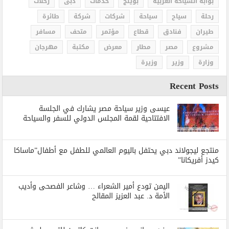
بوابة السياحة العربية
بوينج
خدمات
دبى
رحلات
رحلة
سياح
سياحة
شركات
شركة
طائرة
طيران
فنادق
قطاع
مؤتمر
متحف
مسافر
مشروع
مصر
مطار
معرض
مكتبة
مهرجان
وزارة
وزير
وزيرة
Recent Posts
عيسى وزير سياحة مصر يشارك في الجلسة
الافتتاحية لقمة المجلس الدولي للسفر والسياحة
منتجع ليجولاند دبي يحتفل باليوم العالمي للطفل مع أطفال”ماساكا
كيدز أفريكانا”
اليمن تودع أمير الشعراء … وشاعر الفصحى وأديب
الأمة د. عبد العزيز المقالح