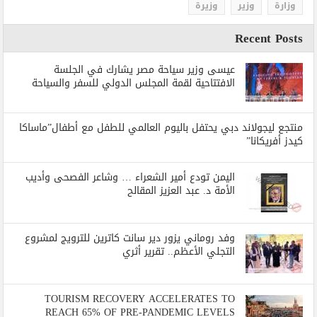
وزارة
وزير
وزيرة
Recent Posts
عيسى وزير سياحة مصر يشارك في الجلسة
الافتتاحية لقمة المجلس الدولي للسفر والسياحة
منتجع ليجولاند دبي يحتفل باليوم العالمي للطفل مع أطفال”ماساكا
كيدز أفريكانا”
اليمن تودع أمير الشعراء … وشاعر الفصحى وأديب
الأمة د. عبد العزيز المقالح
وفد روماني يزور دير سانت كاترين للترويج لمشروع
التجلي الأعظم.. تقرير أثري
TOURISM RECOVERY ACCELERATES TO
REACH 65% OF PRE-PANDEMIC LEVELS