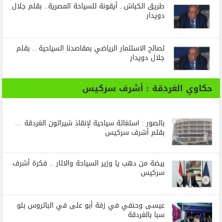
طريق الكباش.. أيقونة للسياحة المصرية.. بقلم جلال
دويدار
لصالح الاستثمار الرياضي بمقاصدنا السياحية .. بقلم
جلال دويدار
حكاوي الغردقة : أشرف سركيس
بالصور : استغاثة سياحية لإنقاذ شيراتون الغردقة …
بقلم أشرف سركيس
بيضة من دهب يا وزير السياحة والاثار .. فكرة أشرف
سركيس
عيسى وحنفي في زفة أبو على في الباتروس بلو
سبا بالغردقة