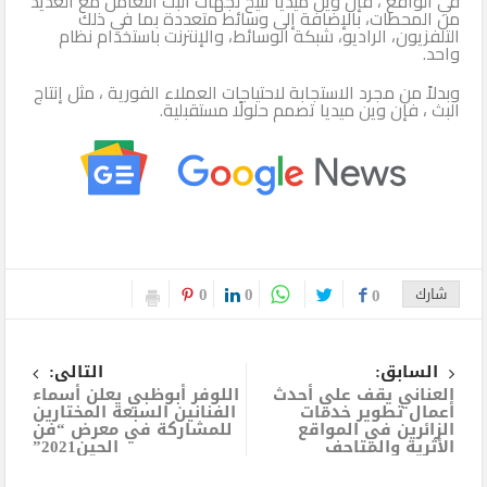
في الواقع ، فإن وين ميديا تتيح لجهات البث التعامل مع العديد
من المحطات، بالإضافة إلى وسائط متعددة بما في ذلك
التلفزيون، الراديو، شبكة الوسائط، والإنترنت باستخدام نظام
واحد.
وبدلاً من مجرد الاستجابة لاحتياجات العملاء الفورية ، مثل إنتاج
البث ، فإن وين ميديا تصمم حلولًا مستقبلية.
0
0
شارك
0
السابق:
التالى:
العناني يقف علي أحدث
اللوفر أبوظبي يعلن أسماء
أعمال تطوير خدمات
الفنانين السبعة المختارين
الزائرين في المواقع
للمشاركة في معرض “فن
الأثرية والمتاحف
الحين2021”