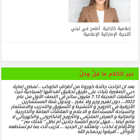
إعلامية كازاخية: أطمح في تبني
التجربة الإماراتية الإعلامية
خير الكلام ما قلَّ ودلَّ
بعد ان انزاحت جائحة كورونا من أطراف الكوكب .. تمضي إمارة
دبي الصغيرة بثبات على طريق تحقيق أهدافها السياحية حيث
استقبلت المدينة 7.12 مليون سائح في النصف الأول من عام
2022… دون تغيير وزير ولا غفير .. وبدون شلة المستشارين
الأزرقية في الترويج و التنشيط و التسويق والتدريب والاستثمار
والسياحة المستدامة و الاعلام و العلاقات العامة والخارجية
والمالية و العرض المتحفي والترويج الالكتروني والكهربائي لا
مانع أيضا … فهل نراجع أنفسنا جادين أم نظل ” محلك سر ”
والأرقام لا تكذب ، ونعتقد ان الجديد … لاريب لآت بما لم تستطعه
الأوائل .. أفيقوا يرحمكم الله