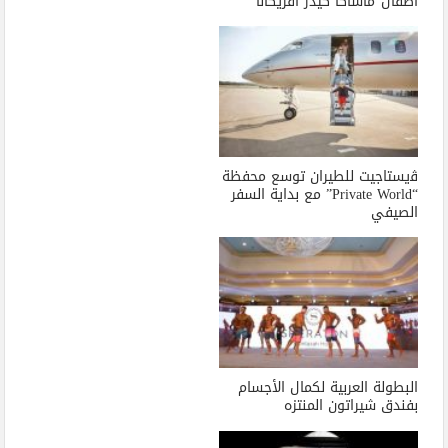
أطفال”ماساكا كيدز أفريكانا”
ﭬيستاجيت للطيران توسع محفظة
“Private World” مع بداية السفر
الصيفي
البطولة العربية لكمال الأجسام
بفندق شيراتون المنتزه