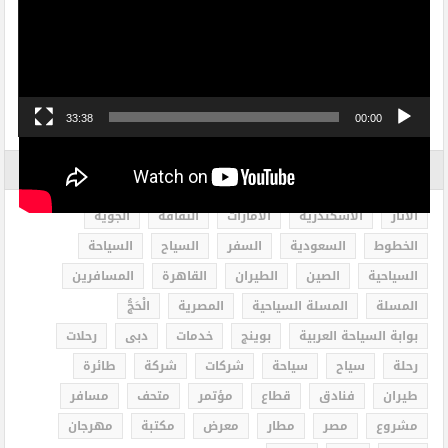
الفيديو
33:38
00:00
الاكثر بحثاً
الاثار
الاسكندرية
الامارات
الثقافة
الجوية
الخطوط
السعودية
السفر
السياح
السياحة
السياحية
الصين
الطيران
القاهرة
المسافرين
المسلة
المسلة السياحية
المصرية
الْحَجُّ
بوابة السياحة العربية
بوينج
خدمات
دبى
رحلات
رحلة
سياح
سياحة
شركات
شركة
طائرة
طيران
فنادق
قطاع
مؤتمر
متحف
مسافر
مشروع
مصر
مطار
معرض
مكتبة
مهرجان