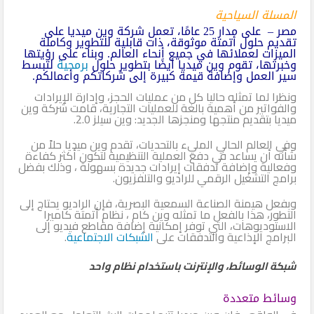
المسلة السياحية
مصر – على مدار 25 عامًا، تعمل شركة وين ميديا على
تقديم حلول أتمتة موثوقة، ذات قابلية للتطوير وكاملة
الميزات لعملائها في جميع أنحاء العالم. وبناء على رؤيتها
وخبرتها، تقوم وين ميديا أيضًا بتطوير حلول
برمجية
لتبسط
سير العمل وإضافة قيمة كبيرة إلى شركاتكم وأعمالكم.
ونظرا لما تمثله حاليا كل من عمليات الحجز، وإدارة الإيرادات
والفواتير من أهمية بالغة للعمليات التجارية، قامت شركة وين
ميديا بتقديم منتجها ومنجزها الجديد: وين سيلز 2.0.
وفي العالم الحالي المليء بالتحديات، تقدم وين ميديا حلاً من
شأنه أن يساعد في دفع العملية التنظيمية لتكون أكثر كفاءة
وفعالية وإضافة تدفقات إيرادات جديدة بسهولة ، وذلك بفضل
برامج التشغيل الرقمي للراديو والتلفزيون.
وبفعل هيمنة الصناعة السمعية البصرية، فإن الراديو يحتاج إلى
التطور، هذا بالفعل ما تمثله وين كام ، نظام أتمتة كاميرا
الاستوديوهات، التي توفر إمكانية إضافة مقاطع فيديو إلى
البرامج الإذاعية والتدفقات على
الشبكات الاجتماعية
.
شبكة الوسائط، والإنترنت باستخدام نظام واحد
وسائط متعددة