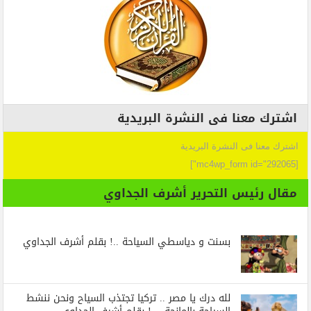
اشترك معنا فى النشرة البريدية
اشترك معنا فى النشرة البريدية
[mc4wp_form id="292065"]
مقال رئيس التحرير أشرف الجداوي
بسنت و دياسطي السياحة ..! بقلم أشرف الجداوي
لله درك يا مصر .. تركيا تجتذب السياح ونحن ننشط