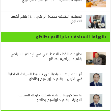
السياحة بالمانجة …! بقلم أشرف الجداوي
السياحة انطلاقة جديدة أم هي …؟! بقلم أشرف
الجداوي
بانوراما السياحة : د.ابراهيم بظاظو
تطبيقات الذكاء الاصطناعي في الإعلام السياحي ..
بقلم د. إبراهيم بظاظو
أثر القطارات السياحية في تنشيط السياحة الداخلية
في الأردن .. بقلم د. إبراهيم بظاظو
ما بعد كورونا واعادة هيكلة خارطة السياحة
الدولية…بقلم د.ابراهيم بظاظو