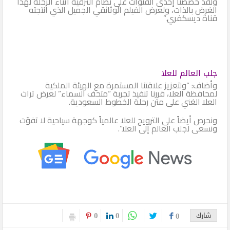
ولقد خصصنا إحدى القنوات على نظام الترفيه أثناء الرحلة لهذا
الغرض بالذات، ولعرض الفيلم الوثائقي الجميل الذي أنتجته
قناة ديسكفري.”
جلب العالم للعلا
وأضاف: ”ولتعزيز علاقتنا المستمرة مع الهيئة الملكية
لمحافظة العلا، قررنا تنفيذ تجربة “متحف السماء” لعرض تراث
العلا الغني على متن رحلة الخطوط السعودية.
ونحرص أيضاً على الترويج للعلا عالمياً كوجهة سياحية لا تفوّت
ونسعى لجلب العالم إلى العلا”.
0
0
شارك
0