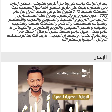
بعد ان انزاحت جائحة كورونا من أطراف الكوكب .. تمضي إمارة
دبي الصغيرة بثبات على طريق تحقيق أهدافها السياحية حيث
استقبلت المدينة 7.12 مليون سائح في النصف الأول من عام
2022… دون تغيير وزير ولا غفير .. وبدون شلة المستشارين
الأزرقية في الترويج و التنشيط و التسويق والتدريب والاستثمار
والسياحة المستدامة و الاعلام و العلاقات العامة والخارجية
والمالية و العرض المتحفي والترويج الالكتروني والكهربائي لا
مانع أيضا … فهل نراجع أنفسنا جادين أم نظل ” محلك سر ”
والأرقام لا تكذب ، ونعتقد ان الجديد … لاريب لآت بما لم تستطعه
الأوائل .. أفيقوا يرحمكم الله
الإعلان