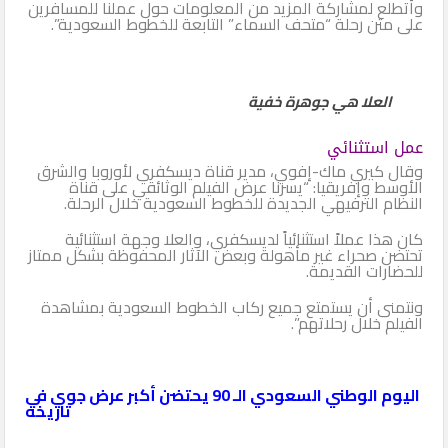
وأتطلع لمشاركة المزيد من المعلومات حول عملنا للمسافرين
على متن رحلة “متحف السماء” التابعة للخطوط السعودية”.
العلا هي جوهرة خفية
عمل استثنائي
وقال كيري ماك-إفوي، مدير قناة ديسكفري لأوروبا والشرق
الأوسط وإفريقيا: “يسرنا عرض الفيلم الوثائقي على قناة
النظام الترفيهي الجديدة للخطوط السعودية خلال الرحلة.
كان هذا عملاً استثنائياً لديسكفري، والعلا وجهة استثنائية
تحتضن صحراء غير مأهولة وبعض الآثار المحفوظة بشكل ممتاز
للحضارات القديمة.
ونتمنى أن يستمتع جميع ركاب الخطوط السعودية بمشاهدة
الفيلم خلال رحلاتهم”.
اليوم الوطني السعودي الـ 90 يحتضن أكبر عرض جوي في
تاريخه