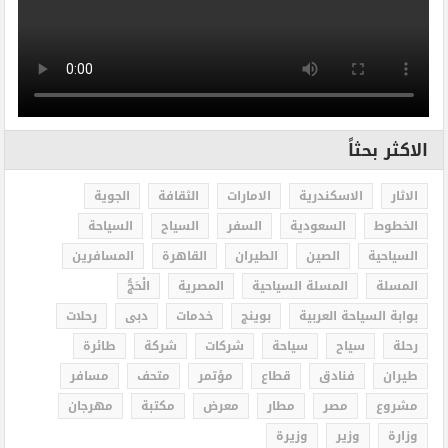
الاكثر بحثاً
الاثار
الاسكندرية
الامارات
الثقافة
الجوية
الخطوط
السعودية
السفر
السياح
السياحة
السياحية
الصين
الطيران
القاهرة
المسافرين
المسلة
المسلة السياحية
المصرية
الْحَجُّ
بوابة السياحة العربية
بوينج
خدمات
دبى
رحلات
رحلة
سياح
سياحة
شركات
شركة
طائرة
طيران
فنادق
قطاع
مؤتمر
متحف
مسافر
مشروع
مصر
مطار
معرض
مكتبة
مهرجان
وزارة
وزير
وزيرة