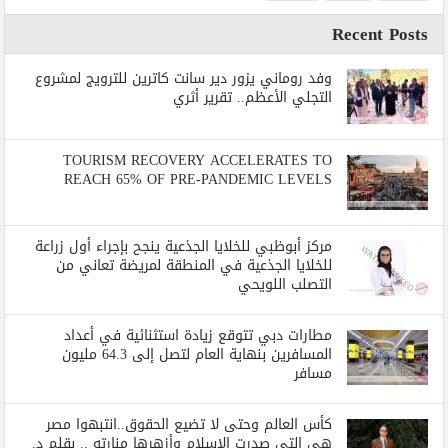
Recent Posts
وفد روماني يزور دير سانت كاترين للترويج لمشروع
التجلي الأعظم.. تقرير أثري
TOURISM RECOVERY ACCELERATES TO
REACH 65% OF PRE-PANDEMIC LEVELS
مركز أبوظبي للخلايا الجذعية ينجح بإجراء أول زراعة
للخلايا الجذعية في المنطقة لمريضة تعاني من
التصلب اللويحي
مطارات دبي تتوقع زيادة استثنائية في أعداد
المسافرين بنهاية العام لتصل إلى 64.3 مليون
مسافر
كأس العالم وحتى لا تضيع الحقوق..انتبهوا مصر
هي التي صدرت الإسلام وأزهرها منارته .. بقلم د.