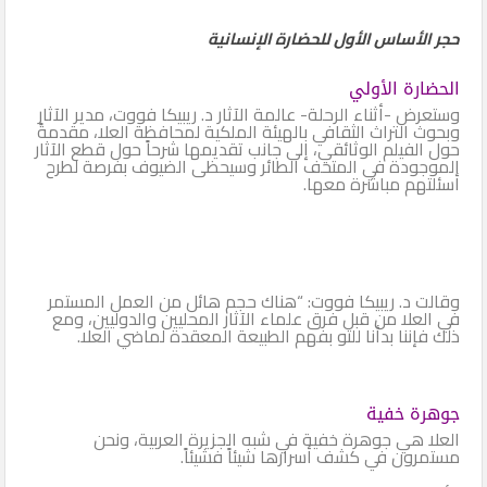
حجر الأساس الأول للحضارة الإنسانية
الحضارة الأولي
وستعرض -أثناء الرحلة- عالمة الآثار د. ريبيكا فووت، مدير الآثار
وبحوث التراث الثقافي بالهيئة الملكية لمحافظة العلا، مقدمةً
حول الفيلم الوثائقي، إلى جانب تقديمها شرحاً حول قطع الآثار
الموجودة في المتحف الطائر وسيحظى الضيوف بفرصة لطرح
أسئلتهم مباشرة معها.
وقالت د. ريبيكا فووت: “هناك حجم هائل من العمل المستمر
في العلا من قبل فرق علماء الآثار المحليين والدوليين، ومع
ذلك فإننا بدأنا للتو بفهم الطبيعة المعقدة لماضي العلا.
جوهرة خفية
العلا هي جوهرة خفية في شبه الجزيرة العربية، ونحن
مستمرون في كشف أسرارها شيئاً فشيئاً.