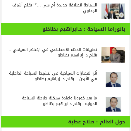
السياحة انطلاقة جديدة أم هي …؟! بقلم أشرف
الجداوي
بانوراما السياحة : د.ابراهيم بظاظو
تطبيقات الذكاء الاصطناعي في الإعلام السياحي ..
بقلم د. إبراهيم بظاظو
أثر القطارات السياحية في تنشيط السياحة الداخلية
في الأردن .. بقلم د. إبراهيم بظاظو
ما بعد كورونا واعادة هيكلة خارطة السياحة
الدولية…بقلم د.ابراهيم بظاظو
حول العالم : صلاح عطية