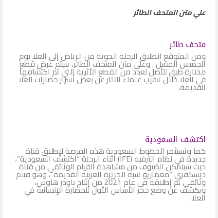
علي متن المتحف الطائر
متحف طائر
ومن المتوقع انطلاق الرحلة الجوية من الرياض إلى العلا يوم
الخميس المقبل . وعلى متن المتحف الطائر، سيتم عرض قطع
مختارة طبق للأصل لعدد من القطع الأثرية التي تم اكتشافها
في العلا خلال تنقيب علماء الآثار عن بعض أسرار حضارات العلا
القديمة.
اكتشف السعودية
كما وتستثمر الخطوط السعودية هذه الفرصة لإطلاق قناة
جديدة في نظام الترفيه (IFE) أثناء الرحلة “اكتشف السعودية”،
حيث سيتمكن الضيوف من مشاهدة الفيلم الوثائقي من قناة
ديسكفري “معماريو شبه الجزيرة العربية القديمة”، وهو فيلم
وثائقي تم إطلاقه في عام 2021 من إنتاج باودر هاوس،
ويكشف عن وضع حجر الأساس الأول للحضارة الإنسانية في
العلا.