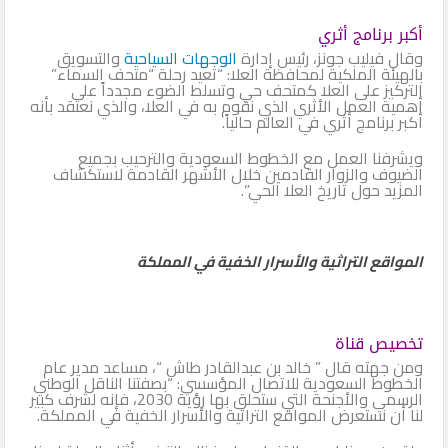
أكبر برنامج أثري
وقال فيليب جونز، رئيس إدارة
الوجهات السياحية
والتسويق
بالهيئة الملكية لمحافظة العلا: “تعيد رحلة “متحف السماء”
التركيز على العلا كمتحف حي وتسلط الضوء مجدداً على
أهمية العمل الأثري الذي نقوم به في العلا، والذي نعتقد بأنه
أكبر برنامج أثري في العالم حالياً.
ويشرفنا العمل مع الخطوط السعودية والترحيب بجميع
الضيوف والزوار القادمين خلال الأشهر القادمة لاستكشاف
المزيد حول تاريخ العلا الحي”.
المواقع التراثية والأسرار الخفية في المملكة
تخصيص قناة
ومن جهته قال ” خالد بن عبدالقادر طاش “، مساعد مدير عام
الخطوط السعودية للاتصال المؤسسي: “بصفتنا الناقل الوطني
الرسمي والأجنحة التي ستحلق بها رؤية 2030، فإنه لشرف كبير
لنا أن نستعرض المواقع التراثية والأسرار الخفية في المملكة.