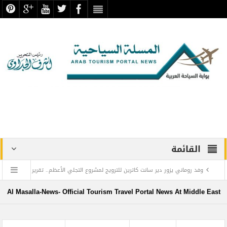
القائمة
وفد روماني يزور دير سانت كاترين للترويج لمشروع التجلي الأعظم.. تقرير
أثري
Al Masalla-News- Official Tourism Travel Portal News At Middle East
TOURISM RECOVERY ACCELERATES TO REACH 65% OF PRE-