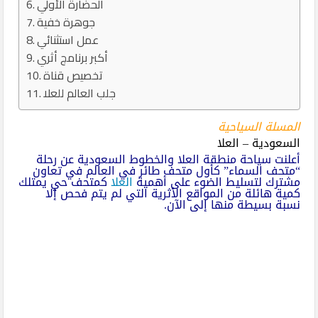
الحضارة الأولي
جوهرة خفية
عمل استثنائي
أكبر برنامج أثري
تخصيص قناة
جلب العالم للعلا
المسلة السياحية
السعودية – العلا
أعلنت سياحة منطقة العلا والخطوط السعودية عن رحلة
“متحف السماء” كأول متحف طائر في العالم في تعاون
مشترك لتسليط الضوء على أهمية
العلا
كمتحف حي يمتلك
كمية هائلة من المواقع الأثرية التي لم يتم فحص إلا
نسبة بسيطة منها إلى الآن.