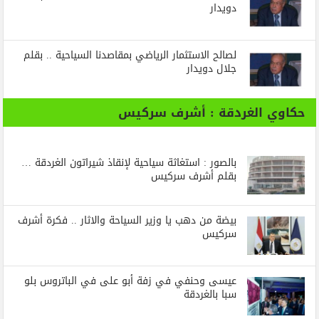
دويدار
لصالح الاستثمار الرياضي بمقاصدنا السياحية .. بقلم
جلال دويدار
حكاوي الغردقة : أشرف سركيس
بالصور : استغاثة سياحية لإنقاذ شيراتون الغردقة …
بقلم أشرف سركيس
بيضة من دهب يا وزير السياحة والاثار .. فكرة أشرف
سركيس
عيسى وحنفي في زفة أبو على في الباتروس بلو
سبا بالغردقة