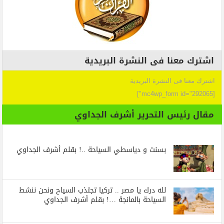
اشترك معنا فى النشرة البريدية
اشترك معنا فى النشرة البريدية
[mc4wp_form id="292065"]
مقال رئيس التحرير أشرف الجداوي
بسنت و دياسطي السياحة ..! بقلم أشرف الجداوي
لله درك يا مصر .. تركيا تجتذب السياح ونحن ننشط
السياحة بالمانجة …! بقلم أشرف الجداوي