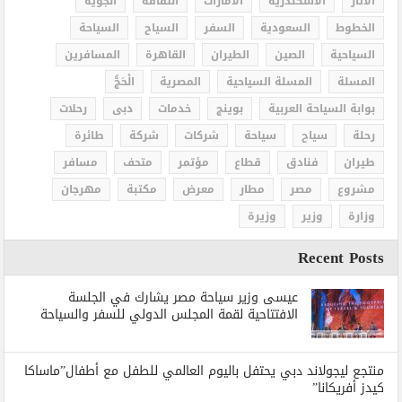
الاثار
الاسكندرية
الامارات
الثقافة
الجوية
الخطوط
السعودية
السفر
السياح
السياحة
السياحية
الصين
الطيران
القاهرة
المسافرين
المسلة
المسلة السياحية
المصرية
الْحَجُّ
بوابة السياحة العربية
بوينج
خدمات
دبى
رحلات
رحلة
سياح
سياحة
شركات
شركة
طائرة
طيران
فنادق
قطاع
مؤتمر
متحف
مسافر
مشروع
مصر
مطار
معرض
مكتبة
مهرجان
وزارة
وزير
وزيرة
Recent Posts
عيسى وزير سياحة مصر يشارك في الجلسة
الافتتاحية لقمة المجلس الدولي للسفر والسياحة
منتجع ليجولاند دبي يحتفل باليوم العالمي للطفل مع أطفال”ماساكا
كيدز أفريكانا”