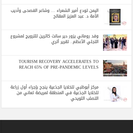
اليمن تودع أمير الشعراء … وشاعر الفصحى وأديب
الأمة د. عبد العزيز المقالح
وفد روماني يزور دير سانت كاترين للترويج لمشروع
التجلي الأعظم.. تقرير أثري
TOURISM RECOVERY ACCELERATES TO
REACH 65% OF PRE-PANDEMIC LEVELS
مركز أبوظبي للخلايا الجذعية ينجح بإجراء أول زراعة
للخلايا الجذعية في المنطقة لمريضة تعاني من
التصلب اللويحي