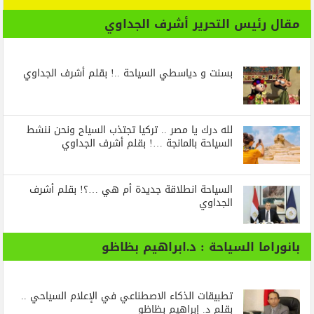
مقال رئيس التحرير أشرف الجداوي
بسنت و دياسطي السياحة ..! بقلم أشرف الجداوي
لله درك يا مصر .. تركيا تجتذب السياح ونحن ننشط
السياحة بالمانجة …! بقلم أشرف الجداوي
السياحة انطلاقة جديدة أم هي …؟! بقلم أشرف
الجداوي
بانوراما السياحة : د.ابراهيم بظاظو
تطبيقات الذكاء الاصطناعي في الإعلام السياحي ..
بقلم د. إبراهيم بظاظو