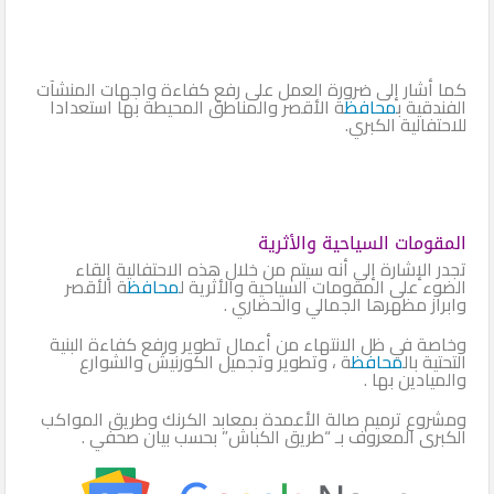
كما أشار إلى ضرورة العمل على رفع كفاءة واجهات المنشآت
الفندقية ب
محافظ
ة الأقصر والمناطق المحيطة بها استعدادا
للاحتفالية الكبري.
المقومات السياحية والأثرية
تجدر الإشارة إلى أنه سيتم من خلال هذه الاحتفالية إلقاء
الضوء على المقومات السياحية والأثرية ل
محافظ
ة الأقصر
وابراز مظهرها الجمالي والحضاري .
وخاصة في ظل الانتهاء من أعمال تطوير ورفع كفاءة البنية
التحتية بال
محافظ
ة ، وتطوير وتجميل الكورنيش والشوارع
والميادين بها .
ومشروع ترميم صالة الأعمدة بمعابد الكرنك وطريق المواكب
الكبرى المعروف بـ “طريق الكباش” بحسب بيان صحفي .