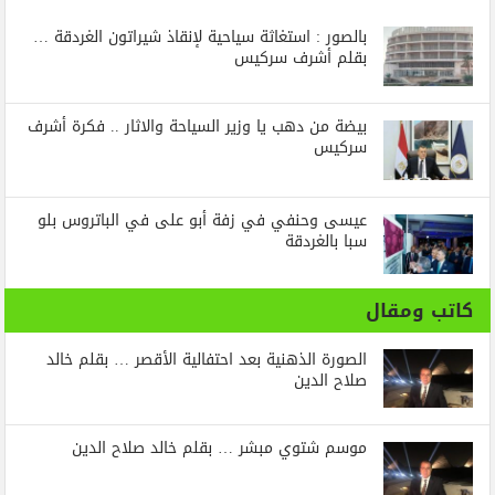
بالصور : استغاثة سياحية لإنقاذ شيراتون الغردقة …
بقلم أشرف سركيس
بيضة من دهب يا وزير السياحة والاثار .. فكرة أشرف
سركيس
عيسى وحنفي في زفة أبو على في الباتروس بلو
سبا بالغردقة
كاتب ومقال
الصورة الذهنية بعد احتفالية الأقصر … بقلم خالد
صلاح الدين
موسم شتوي مبشر … بقلم خالد صلاح الدين