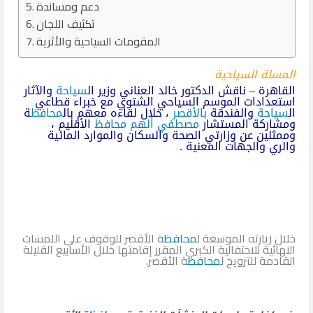
دعم ومساندة
تكثيف اللجان
المقومات السياحية والأثرية
المسلة السياحية
القاهرة – ناقش الدكتور خالد العناني وزير ال
سياحة
والآثار
استعدادات الموسم السياحي الشتوي مع خبراء قطاعي
ال
سياحة
والفندقة
بالأقصر
، خلال لقاءه معهم بال
محافظ
ة
ومشاركة المستشار
مصطفي ألهم
محافظ
الأقليم ،
وممثلين عن وزارتي الصحة والسكان والموارد المائية
والري والجهات المعنية .
خلال زيارته الموسعة ل
محافظ
ة الأقصر للوقوف على اللمسات
النهائية للاحتفالية الكبري المقرر إقامتها خلال الأسابيع القليلة
القادمة للترويج ل
محافظ
ة الأقصر.