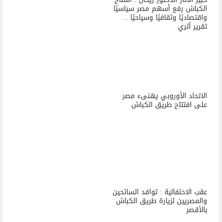
الكباش رفع أسهم مصر سياسيًا
واقتصاديًا وثقافيًا وسياحيًا ..
تقرير آثري
الاتحاد الأوروبي يهنىء مصر
على افتتاح طريق الكباش
عقب الاحتفالية : توافد السائحين
والمصريين لزيارة طريق الكباش
بالأقصر