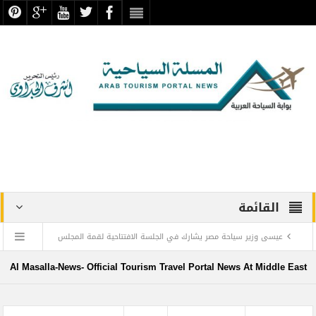
القائمة
عيسى وزير سياحة مصر يشارك في الجلسة الافتتاحية لقمة المجلس
الدولي للسفر والسياحة
Al Masalla-News- Official Tourism Travel Portal News At Middle East
منتجع ليجولاند دبي يحتفل باليوم العالمي للطفل مع أطفال”ماساكا