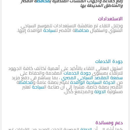
رفع كفاءة واجهات المنشآت الفندقية ب
محافظ
ة الأقصر
والمناطق المحيطة بها
الاستعدادات
وخلال اللقاء تم مناقشة الاستعدادات للموسم السياحي
الشتوي واستقبال
محافظ
ة الأقصر لل
سياحة
الوافدة إليها.
جودة الخدمات
استهل العناني اللقاء بالتأكيد على أهمية تكاتف كافة الجهود
للارتقاء بمستوى
جودة الخدمات
المقدمة والحفاظ على
سمعة المقصد السياحي المصري
، بما يساهم في دفع مزيد
من
الحركة السياحية الوافدة
لمصر بصفة عامة و
محافظ
ة
الأقصر بصفة خاصة، مشيرا إلى أن صناعة ال
سياحة
تعتبر
مسئولية
الدولة
والمجتمع ككل.
دعم ومساندة
كما أشار إلى أن
الدولة
المصرية اتخذت العديد من القرارات غير