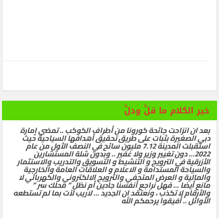
خير الكلام ما قلَّ ودلَّ
بعد ان انزاحت جائحة كورونا من أطراف الكوكب .. تمضي إمارة
دبي الصغيرة بثبات على طريق تحقيق أهدافها السياحية حيث
استقبلت المدينة 7.12 مليون سائح في النصف الأول من عام
2022… دون تغيير وزير ولا غفير .. وبدون شلة المستشارين
الأزرقية في الترويج و التنشيط و التسويق والتدريب والاستثمار
والسياحة المستدامة و الاعلام و العلاقات العامة والخارجية
والمالية و العرض المتحفي والترويج الالكتروني والكهربائي لا
مانع أيضا … فهل نراجع أنفسنا جادين أم نظل ” محلك سر ”
والأرقام لا تكذب ، ونعتقد ان الجديد … لاريب لآت بما لم تستطعه
الأوائل .. أفيقوا يرحمكم الله