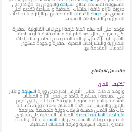
المسبوقة لمساندة قطاع ال
سياحة
والنهوض به، مؤكدا على
ضرورة التزام كافة المنشآت الفندقية والسياحية بتقديم أعلى
مستوى من
جودة الخدمات
المقدمة بها، والإلتزام بالاجراءات
الاحترازية والاشتراطات الصحية…
مؤكدا على أنه سيتم اتخاذ كافة الإجراءات القانونية المقررة
بكل حسم في حال رصد قيام أية منشأة فندقية أو سياحية
بالتجاوز أو الإهمال، أو المخالفة وعدم التزامها بالاجراءات
الاحترازية والاشتراطات الصحية المقررة وبجودة مستوى
الخدمات المقدمة بها.
جانب من الاجتماع
تكثيف اللجان
وأوضح د. خالد العناني “أنه في إطار حرص وزارة ال
سياحة
والآثار
على المتابعة المستمرة للتأكد من مدى التزام المنشآت
الفندقية والسياحية، تقوم الوزارة بتكثيف اللجان التي تقوم
بالمرور والتفتيش على هذه المنشآت بصفة دورية، كما أنه
بدأت منذ الأمس خمسة شركات دولية متخصصة بمراجعة
اشتراطات السلامة الصحية
بالمنشآت الفندقية على مستوى
الجمهورية وذلك بالتنسيق بين وزارة ال
سياحة
والآثار والاتحاد
المصري للغرف السياحية وغرفة المنشآت الفندقية.