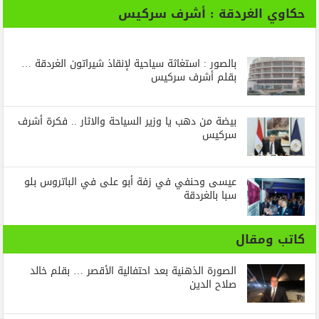
حكاوي الغردقة : أشرف سركيس
بالصور : استغاثة سياحية لإنقاذ شيراتون الغردقة …
بقلم أشرف سركيس
بيضة من دهب يا وزير السياحة والاثار .. فكرة أشرف
سركيس
عيسى وحنفي في زفة أبو على في الباتروس بلو
سبا بالغردقة
كاتب ومقال
الصورة الذهنية بعد احتفالية الأقصر … بقلم خالد
صلاح الدين