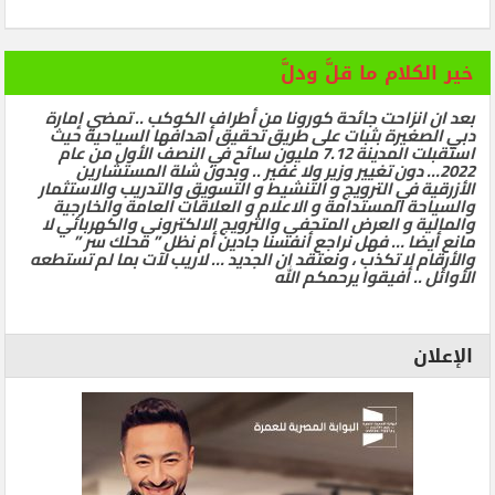
خير الكلام ما قلَّ ودلَّ
بعد ان انزاحت جائحة كورونا من أطراف الكوكب .. تمضي إمارة
دبي الصغيرة بثبات على طريق تحقيق أهدافها السياحية حيث
استقبلت المدينة 7.12 مليون سائح في النصف الأول من عام
2022… دون تغيير وزير ولا غفير .. وبدون شلة المستشارين
الأزرقية في الترويج و التنشيط و التسويق والتدريب والاستثمار
والسياحة المستدامة و الاعلام و العلاقات العامة والخارجية
والمالية و العرض المتحفي والترويج الالكتروني والكهربائي لا
مانع أيضا … فهل نراجع أنفسنا جادين أم نظل ” محلك سر ”
والأرقام لا تكذب ، ونعتقد ان الجديد … لاريب لآت بما لم تستطعه
الأوائل .. أفيقوا يرحمكم الله
الإعلان