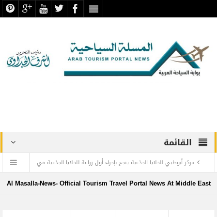
القائمة
مركز أبوظبي للخلايا الجذعية ينجح بإجراء أول زراعة للخلايا الجذعية في
المنطقة لمريضة تعاني من التصلب اللويحي
Al Masalla-News- Official Tourism Travel Portal News At Middle East
مطارات دبي تتوقع زيادة استثنائية في أعداد المسافرين بنهاية العام