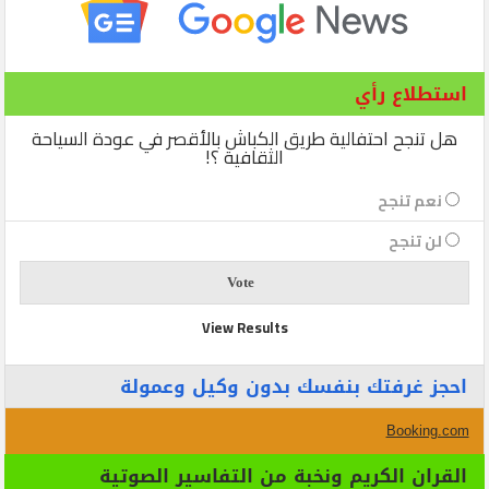
استطلاع رأي
هل تنجح احتفالية طريق الكباش بالأقصر في عودة السياحة
الثقافية ؟!
نعم تنجح
لن تنجح
View Results
احجز غرفتك بنفسك بدون وكيل وعمولة
Booking.com
القران الكريم ونخبة من التفاسير الصوتية