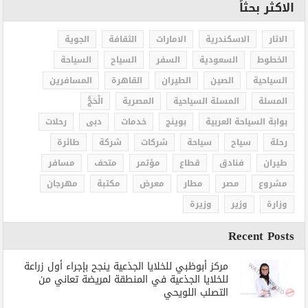
الاكثر بحثاً
الاثار
الاسكندرية
الامارات
الثقافة
الجوية
الخطوط
السعودية
السفر
السياح
السياحة
السياحية
الصين
الطيران
القاهرة
المسافرين
المسلة
المسلة السياحية
المصرية
الْحَجُّ
بوابة السياحة العربية
بوينج
خدمات
دبى
رحلات
رحلة
سياح
سياحة
شركات
شركة
طائرة
طيران
فنادق
قطاع
مؤتمر
متحف
مسافر
مشروع
مصر
مطار
معرض
مكتبة
مهرجان
وزارة
وزير
وزيرة
Recent Posts
مركز أبوظبي للخلايا الجذعية ينجح بإجراء أول زراعة
للخلايا الجذعية في المنطقة لمريضة تعاني من
التصلب اللويحي