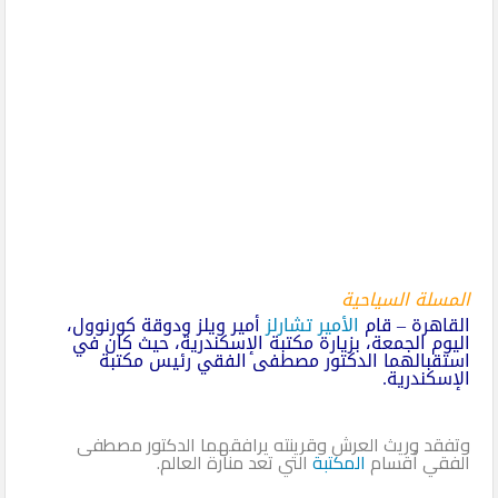
المسلة السياحية
القاهرة – قام
الأمير تشارلز
أمير ويلز ودوقة كورنوول،
اليوم الجمعة، بزيارة مكتبة الإسكندرية، حيث كان في
استقبالهما الدكتور مصطفى الفقي رئيس مكتبة
الإسكندرية.
وتفقد وريث العرش وقرينته يرافقهما الدكتور مصطفى
الفقي أقسام
المكتبة
التي تعد منارة العالم.