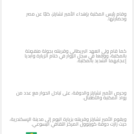
وقام رئيس المكتبة بإهداء الأمير تشارلز، كتبًا عن مصر
وحضارتها.
كما قام ولي العهد البريطاني وقرينته بجولة منفصلة
بالمكتبة، ووقعا في سجل الزوار في ختام الزيارة وأبديا
إعجابهما الشديد بالمكتبة.
وحرص الأمير تشارلز والدوقة، على تبادل الحوار مع عدد من
رواد المكتبة والأطفال.
ويقوم الأمير تشارلز وقرينته بزيارة اليوم إلى مدينة الإسكندرية،
حيث زارت دوقة كورنوول المركز الثقافي اليسوعي.