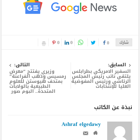
0
0
شارك
0
السابق:
التالى:
السفير الامريكي بطرابلس
وزيري يفتتح “معرض
يلتقي نائب رئيس المجلس
رمسيس وذهب الفراعنة”
الرئاسي ورئيس المفوضية
بمتحف هيوستن للعلوم
العليا للإنتخابات
الطبيعية بالولابات
المتحدة.. البوم صور
نبذة عن الكاتب
Ashraf elgedawy