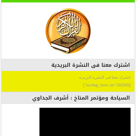
اشترك معنا فى النشرة البريدية
اشترك معنا فى النشرة البريدية
[mc4wp_form id="292065"]
السياحة ومؤتمر المناخ : أشرف الجداوي