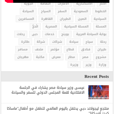
الاثار
الاسكندرية
الامارات
الثقافة
الجوية
الخطوط
السعودية
السفر
السياح
السياحة
السياحية
الصين
الطيران
القاهرة
المسافرين
المسلة
المسلة السياحية
المصرية
الْحَجُّ
بوابة السياحة العربية
بوينج
خدمات
دبى
رحلات
رحلة
سياح
سياحة
شركات
شركة
طائرة
طيران
فنادق
قطاع
مؤتمر
متحف
مسافر
مشروع
مصر
مطار
معرض
مكتبة
مهرجان
وزارة
وزير
وزيرة
Recent Posts
عيسى وزير سياحة مصر يشارك في الجلسة
الافتتاحية لقمة المجلس الدولي للسفر والسياحة
منتجع ليجولاند دبي يحتفل باليوم العالمي للطفل مع أطفال”ماساكا
كيدز أفريكانا”