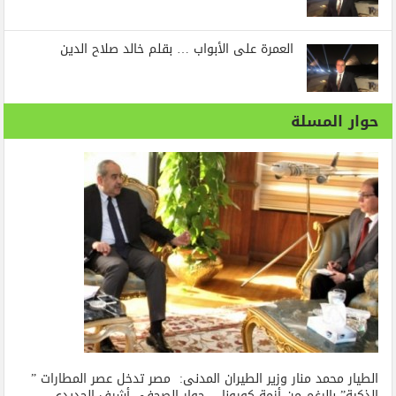
العمرة على الأبواب … بقلم خالد صلاح الدين
حوار المسلة
الطيار محمد منار وزير الطيران المدنى: مصر تدخل عصر المطارات ”
الذكية” بالرغم من أزمة كورونا… حوار الصحفي أشرف الحديدي