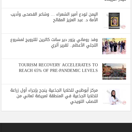
اليمن تودع أمير الشعراء … وشاعر الفصحى وأديب
الأمة د. عبد العزيز المقالح
وفد روماني يزور دير سانت كاترين للترويج لمشروع
التجلي الأعظم.. تقرير أثري
TOURISM RECOVERY ACCELERATES TO
REACH 65% OF PRE-PANDEMIC LEVELS
مركز أبوظبي للخلايا الجذعية ينجح بإجراء أول زراعة
للخلايا الجذعية في المنطقة لمريضة تعاني من
التصلب اللويحي