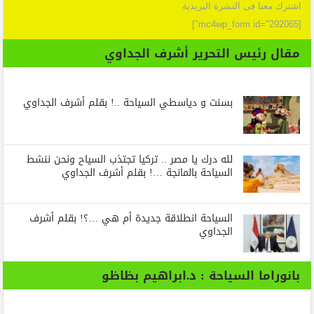
اشترك معنا فى النشرة البريدية
[mc4wp_form id="292065"]
مقال رئيس التحرير أشرف الجداوي
بسنت و دياسطي السياحة ..! بقلم أشرف الجداوي
لله درك يا مصر .. تركيا تجتذب السياح ونحن ننشط
السياحة بالمانجة …! بقلم أشرف الجداوي
السياحة انطلاقة جديدة أم هي …؟! بقلم أشرف
الجداوي
بانوراما السياحة : د.ابراهيم بظاظو