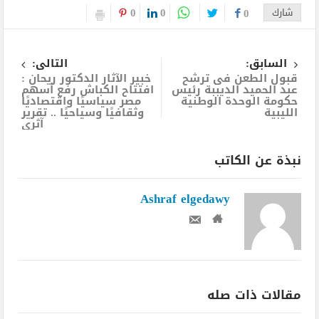
0
0
شارك
0
السابق:
التالى:
قبول الطعن فى ترشح
خبير الآثار الدكتور ريحان :
عبد الحميد الديببة رئيس
افتتاح الكباش رفع أسهم
حكومة الوحدة الوطنية
مصر سياسيًا واقتصاديًا
الليبية
وثقافيًا وسياحيًا .. تقرير
آثري
نبذة عن الكاتب
Ashraf elgedawy
مقالات ذات صله