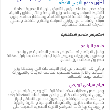
تطوير موقع
التجلي الأعظم
.
وقد حضر الاجتماع الرئيس التنفيذي للهيئة المصرية العامة
للتنشيط السياحي، ومساعد وزير السياحة والآثار للشئون الفنية،
ورئيس الهيئة العامة لقصور الثقافة، ومستشار محافظ جنوب
سيناء، وقيادات من وزارتي السياحة والآثار والثقافة، وممثلي
الشركة المنفذة للاحتفالية.
استعراض ملامح الاحتفالية
ملامح البرنامج
وخلال الاجتماع تم استعراض ملامح الاحتفالية من برنامج
ومحتوي وتجهيزات وعروض فنية لإخراج الحدث بما يليق بمكانة
مصر بين مصاف دول العالم.
ويأتي هذا الاجتماع في إطار الاجتماعات التي يعقدها وزير
السياحة والآثار بصفة مستمرة لمتابعة الترتيبات والتجهيزات
الخاصة بهذه الاحتفالية.
فيلم سياحي ترويجي
ومن ضمن فعاليات هذه الاحتفالية إنتاج وعرض فيلم سياحي
ترويجي لموقع سانت كاترين والذي سيتم خلاله الاستعانة بعدد
من الشخصيات، بالإضافة إلى تصوير عدد من الأماكن لإبراز
قدسية سانت كاترين والمقومات السياحية والأثرية والبيئية
والروحانية بها كأحد المواقع الأثرية المصرية المدرجة على