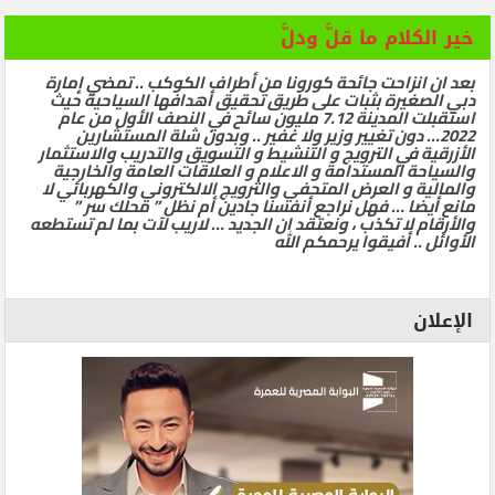
خير الكلام ما قلَّ ودلَّ
بعد ان انزاحت جائحة كورونا من أطراف الكوكب .. تمضي إمارة
دبي الصغيرة بثبات على طريق تحقيق أهدافها السياحية حيث
استقبلت المدينة 7.12 مليون سائح في النصف الأول من عام
2022… دون تغيير وزير ولا غفير .. وبدون شلة المستشارين
الأزرقية في الترويج و التنشيط و التسويق والتدريب والاستثمار
والسياحة المستدامة و الاعلام و العلاقات العامة والخارجية
والمالية و العرض المتحفي والترويج الالكتروني والكهربائي لا
مانع أيضا … فهل نراجع أنفسنا جادين أم نظل ” محلك سر ”
والأرقام لا تكذب ، ونعتقد ان الجديد … لاريب لآت بما لم تستطعه
الأوائل .. أفيقوا يرحمكم الله
الإعلان