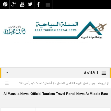
القائمة
 دبي يحتفل باليوم العالمي للطفل مع أطفال”ماساكا كيدز أفريكانا”
اليمن تودع أمير الش
طيران الإمارات تسيّر رحلتين مباشرتين يومياً إلى كولومبو أول ديسمبر
المواقع 
Al Masalla-News- Official Tourism Travel Portal News At Middle East