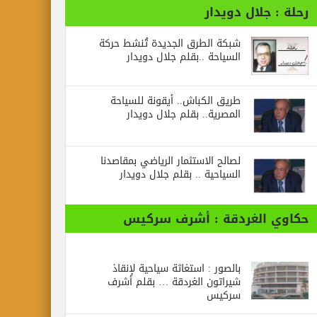
رحلة : جلال دويدار
شبكة الطرق الجديدة تُنشط حركة
السياحة ..بقلم جلال دويدار
طريق الكباش.. أيقونة للسياحة
المصرية.. بقلم جلال دويدار
لصالح الاستثمار الرياضي بمقاصدنا
السياحية .. بقلم جلال دويدار
حكاوي الغردقة : أشرف سركيس
بالصور : استغاثة سياحية لإنقاذ
شيراتون الغردقة … بقلم أشرف
سركيس