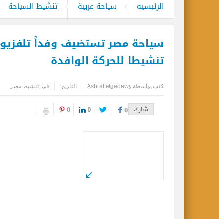
مركز أبوظبي للخلايا الجذعية ينجح بإجراء
الرئيسيه
سياحة عربية
تنشيط السياحة
مطارات دبي تتوقع زيادة استثنائية في أعداد المس
سياحة مصر تستضيف وفداً تلفزيوني
كأس العالم وحتى لا تضيع الحقوق..انتبهو
تنشيطا للحركة الوافدة
المواقع الأثرية والمتاحف المصرية تشهد إ
كتب بواسطة
Ashraf elgedawy
التاريخ:
فى :
تنشيط مصر
0
0
شارك
0