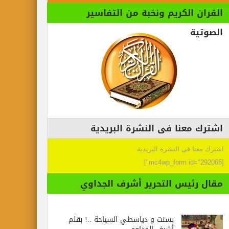
القران الكريم ونخبة من التفاسير
الصوتية
اشترك معنا فى النشرة البريدية
اشترك معنا فى النشرة البريدية
[mc4wp_form id="292065"]
مقال رئيس التحرير أشرف الجداوي
بسنت و دياسطي السياحة ..! بقلم