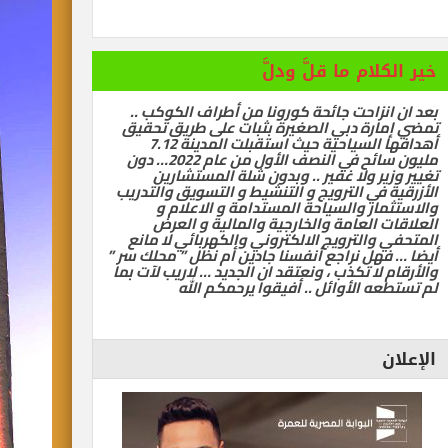
خير الكلام ما قلَّ ودلَّ
رات تسيّر رحلتين مباشرتين يومياً إلى كولومبو أول ديسمبر
بعد ان انزاحت جائحة كورونا من أطراف الكوكب ..
تمضي إمارة دبي الصغيرة بثبات على طريق تحقيق
أهدافها السياحية حيث استقبلت المدينة 7.12
مليون سائح في النصف الأول من عام 2022… دون
تغيير وزير ولا غفير .. وبدون شلة المستشارين
الأزرقية في الترويج و التنشيط و التسويق والتدريب
والاستثمار والسياحة المستدامة و الاعلام و
العلاقات العامة والخارجية والمالية و العرض
المتحفي والترويج الالكتروني والكهربائي لا مانع
أيضا … فهل نراجع أنفسنا جادين أم نظل ” محلك سر ”
والأرقام لا تكذب ، ونعتقد ان الجديد … لاريب لآت بما
لم تستطعه الأوائل .. أفيقوا يرحمكم الله
الإعلان