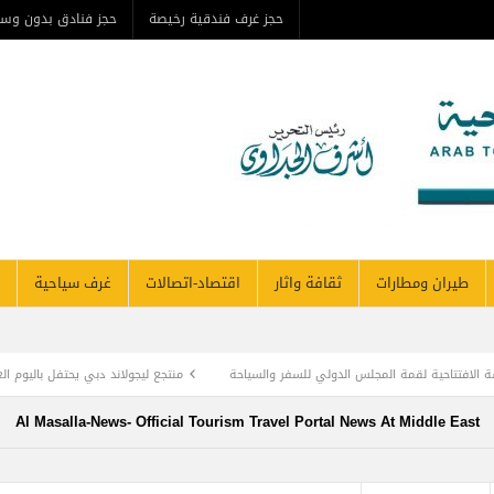
حجز غرف فندقية رخيصة
حجز فنادق بدون وس
طيران ومطارات
ثقافة واثار
اقتصاد-اتصالات
غرف سياحية
الافتتاحية لقمة المجلس الدولي للسفر والسياحة
منتجع ليجولاند دبي يحتفل باليوم ال
وأديب الأمة د. عبد العزيز المقالح
وفد روماني يزور دير سانت كاترين للترويج لمشروع ال
Al Masalla-News- Official Tourism Travel Portal News At Middle East
TOURISM RECOVERY ACCELERATES TO REA