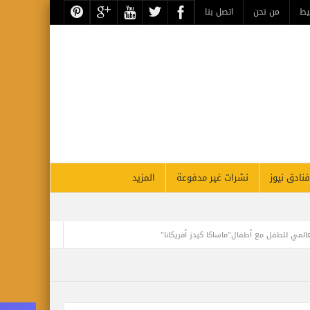
يط
من نحن
اتصل بنا
فنادق نيوز
نشرات غير مدفوعة
المزيد
عالمي للطفل مع أطفال”ماساكا كيدز أفريكانا”
تجلي الأعظم.. تقرير أثري