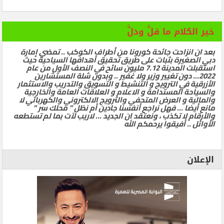
خير الكلام ما قلَّ ودلَّ
بعد ان انزاحت جائحة كورونا من أطراف الكوكب .. تمضي إمارة
دبي الصغيرة بثبات على طريق تحقيق أهدافها السياحية حيث
استقبلت المدينة 7.12 مليون سائح في النصف الأول من عام
2022… دون تغيير وزير ولا غفير .. وبدون شلة المستشارين
الأزرقية في الترويج و التنشيط و التسويق والتدريب والاستثمار
والسياحة المستدامة و الاعلام و العلاقات العامة والخارجية
والمالية و العرض المتحفي والترويج الالكتروني والكهربائي لا
مانع أيضا … فهل نراجع أنفسنا جادين أم نظل ” محلك سر ”
والأرقام لا تكذب ، ونعتقد ان الجديد … لاريب لآت بما لم تستطعه
الأوائل .. أفيقوا يرحمكم الله
الإعلان