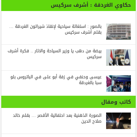
حكاوي الغردقة : أشرف سركيس
بالصور : استغاثة سياحية لإنقاذ شيراتون الغردقة …
بقلم أشرف سركيس
بيضة من دهب يا وزير السياحة والاثار .. فكرة أشرف
سركيس
عيسى وحنفي في زفة أبو على في الباتروس بلو
سبا بالغردقة
كاتب ومقال
الصورة الذهنية بعد احتفالية الأقصر … بقلم خالد
صلاح الدين