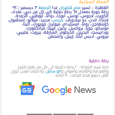
المسلة السياحية
القاهرة – تسير
مصر للطيران
غدا
الجمعة
٣ ديسمبر / ٩٢
رحلة جوية بمعدل ٦٨ رحلة دولية إلى كل من دبي، بغداد،
الكويت، لاجوس، تونس، أبوجا، دوالا، أبوظبي، الدوحة،
لارنكا، لندن، دو سلدورف،
باريس
، مدريد، ميلانو، إسطنبول،
كوبنهاجن، روما، أمستردام، ميونيخ، نيويورك، أثينا،
موسكو، جوبا، بروكسل، برلين، فيينا، فرانكفورت،
بودابيست، البحرين، الخرطوم، الشارقة، بيروت، عنتيبي،
نيروبي، أديس أبابا، إربيل، واشنطن.
رحلة داخلية
كما تسير الشركة ، ٢٠ رحلة داخلية الى كل من شرم الشيخ
والغردقة والأقصر وأسوان و
أبو سمبل
، و٤ رحلات شحن جوي
تنقل جميع هذه الرحلات ١٠٨٠٠راكبا .