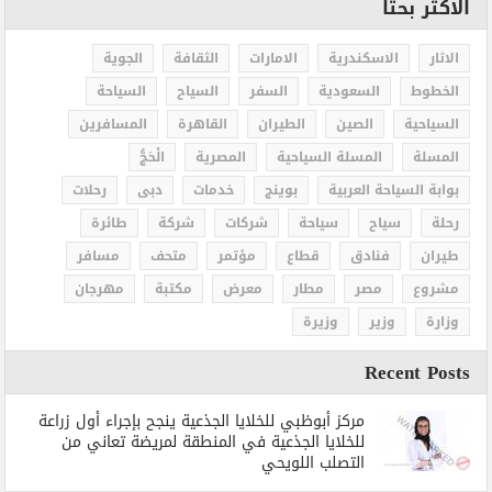
الاكثر بحثاً
الاثار
الاسكندرية
الامارات
الثقافة
الجوية
الخطوط
السعودية
السفر
السياح
السياحة
السياحية
الصين
الطيران
القاهرة
المسافرين
المسلة
المسلة السياحية
المصرية
الْحَجُّ
بوابة السياحة العربية
بوينج
خدمات
دبى
رحلات
رحلة
سياح
سياحة
شركات
شركة
طائرة
طيران
فنادق
قطاع
مؤتمر
متحف
مسافر
مشروع
مصر
مطار
معرض
مكتبة
مهرجان
وزارة
وزير
وزيرة
Recent Posts
مركز أبوظبي للخلايا الجذعية ينجح بإجراء أول زراعة
للخلايا الجذعية في المنطقة لمريضة تعاني من
التصلب اللويحي