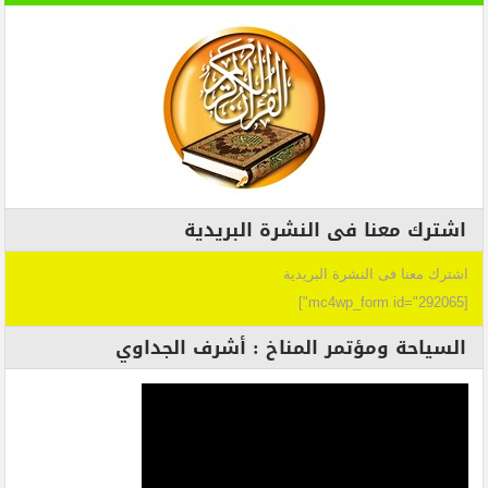
اشترك معنا فى النشرة البريدية
اشترك معنا فى النشرة البريدية
[mc4wp_form id="292065"]
السياحة ومؤتمر المناخ : أشرف الجداوي