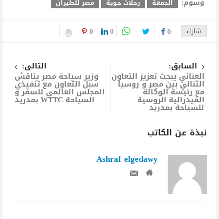
وسوم:
الجمعة
رحلات جوية
مصر للطيران
0
0
شارك
0
السابق:
التالى:
العناني يبحث تعزيز التعاون
وزير سياحة مصر يناقش
الثنائي بين مصر و روسيا
سبل التعاون مع تنفيذي
مع رئيسة الوكالة
المجلس العالمي للسفر و
الفيدرالية الروسية
السياحة WTTC بمدريد
للسياحة بمدريد
نبذة عن الكاتب
Ashraf elgedawy