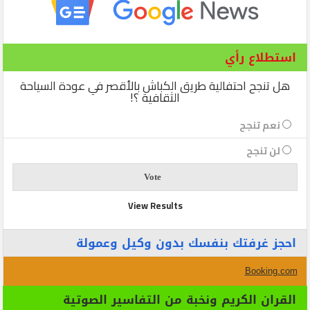
استطلاع رأي
هل تنجح احتفالية طريق الكباش بالأقصر في عودة السياحة
الثقافية ؟!
نعم تنجح
لن تنجح
View Results
احجز غرفتك بنفسك بدون وكيل وعمولة
Booking.com
القران الكريم ونخبة من التفاسير الصوتية