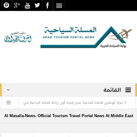
القائمة
مركز أبوظبي للخلايا الجذعية ينجح بإجراء أول زراعة للخلايا الجذعية في
المنطقة لمريضة تعاني من التصلب اللويحي
Al Masalla-News- Official Tourism Travel Portal News At Middle East
مطارات دبي تتوقع زيادة استثنائية في أعداد المسافرين بنهاية العام