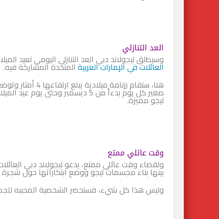
العد التنازلي
وسيطلق ليجولاند دبي العد التنازلي اليومي لعيد الميلاد من 5 إلى 25 ديسمبر في المدينة المصغرة وي
العائلات في الإمارات العربية
المتحدة المشاركة فيه.
صغير كل يوم بدءاً من 5 ديسمبر وحتى 
ليجو مميزة.
وقت عائلي ممتع
ولقضاء وقت عائلي ممتع، يدعو ليجولاند دبي العائل
بينها بناء مجسمات ليجو ووضع ابتكاراتها حول شجرة ا
وليس هذا كل شيء، فستحضر الشخصية المحببه للجميع “ل