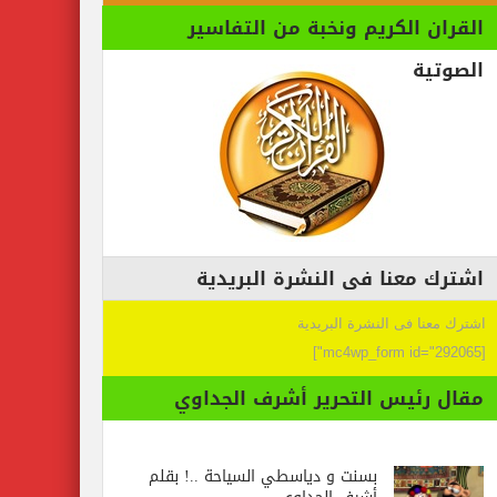
القران الكريم ونخبة من التفاسير
الصوتية
اشترك معنا فى النشرة البريدية
اشترك معنا فى النشرة البريدية
[mc4wp_form id="292065"]
مقال رئيس التحرير أشرف الجداوي
بسنت و دياسطي السياحة ..! بقلم