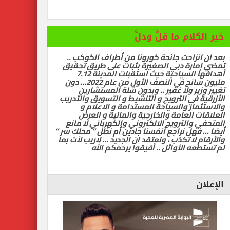
رات تسيّر رحلتين مباشرتين يومياً إلى كولومبو أول ديسمبر
 سياحية لإنقاذ شيراتون الغردقة … بقلم أشرف سركيس
خير الكلام ما قلَّ ودلَّ
بعد ان انزاحت جائحة كورونا من أطراف الكوكب ..
تمضي إمارة دبي الصغيرة بثبات على طريق تحقيق
ي
أهدافها السياحية حيث استقبلت المدينة 7.12
مليون سائح في النصف الأول من عام 2022… دون
تغيير وزير ولا غفير .. وبدون شلة المستشارين
الأزرقية في الترويج و التنشيط و التسويق والتدريب
والاستثمار والسياحة المستدامة و الاعلام و
العلاقات العامة والخارجية والمالية و العرض
المتحفي والترويج الالكتروني والكهربائي لا مانع
أيضا … فهل نراجع أنفسنا جادين أم نظل ” محلك سر ”
والأرقام لا تكذب ، ونعتقد ان الجديد … لاريب لآت بما
لم تستطعه الأوائل .. أفيقوا يرحمكم الله
الإعلان