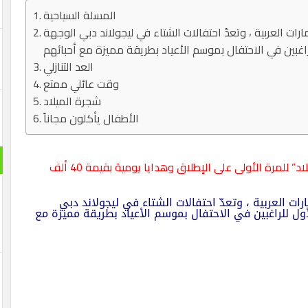
المسلة السياحية
ات العربية ، وتعدّ احتفالات الشتاء في ليجولاند دبي الوجهة
العد التنازلي
وقت عائلي ممتع
شجرة الميلاد
الأطفال يأكلون مجاناً
احتفالات الشتاء تتضمن فعالية “العدّ التنازلي لعيد الميلاد” للمرة الأولى على الإطلاق وهدايا يومية بقيمة 40 ألف
ارات العربية ،
وتعدّ احتفالات الشتاء في ليجولاند دبي
لأول للراغبين في الاحتفال بموسم الأعياد بطريقة مميزة مع