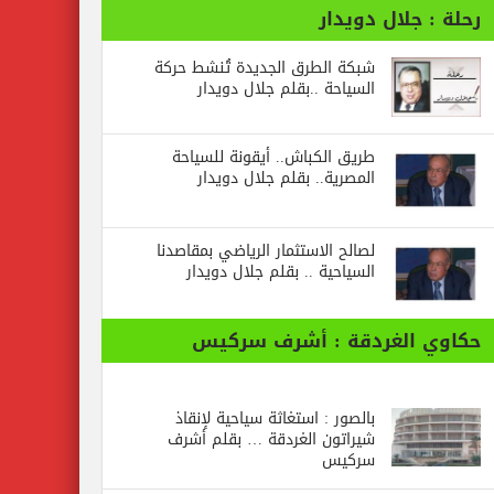
رحلة : جلال دويدار
شبكة الطرق الجديدة تُنشط حركة
السياحة ..بقلم جلال دويدار
طريق الكباش.. أيقونة للسياحة
المصرية.. بقلم جلال دويدار
لصالح الاستثمار الرياضي بمقاصدنا
السياحية .. بقلم جلال دويدار
حكاوي الغردقة : أشرف سركيس
بالصور : استغاثة سياحية لإنقاذ
شيراتون الغردقة … بقلم أشرف
سركيس