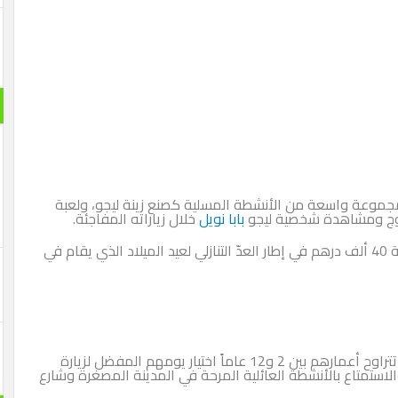
 الأطفال من 15 ديسمبر إلى 8 يناير بمجموعة واسعة من الأنشطة المسلية كصنع زينة ليجو، ولعبة
لثلوج ومشاهدة شخصية ليجو
بابا نويل
خلال زياراته المفاجئة.
ويتخلل هذه الأنشطة توزيع هدايا يومية وجوائز بقيمة 40 ألف درهم في إطار العدّ التنازلي لعيد الميلاد الذي يقام في
ويمكن للأهل الراغبين في الترفيه عن أطفالهم الذين تتراوح أعمارهم بين 2 و12 عاماً اختيار يومهم المفضل لزيارة
لاند دبي من 15 ديسمبر 2021 إلى 8 يناير 2022 والاستمتاع بالأنشطة العائلية المرحة في المدينة المصغرة وشارع