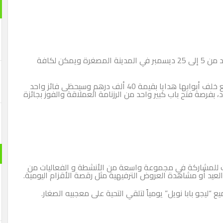
مكن لكافة
هنا، ستقام رزنامة ميلادية يبلغ ارتفاعها 4 أمتار وتوضع خلف أبوابها هدايا بقيمة 40 ألف درهم وسيحظى فائز واحد
يوم عيد الميلاد، بفرصة فتح باب كبير واحد من الرزنامة العملاقة والفوز بجائزة
ات للمشاركة في مجموعة واسعة من الأنشطة و الفعاليات من
لعيد أو مشاهدة العروض الترفيهية مثل رقصة الأقزام اليومية.
يجو بابا نويل” يومياً لتلقي التحية على معجبيه الصغار.