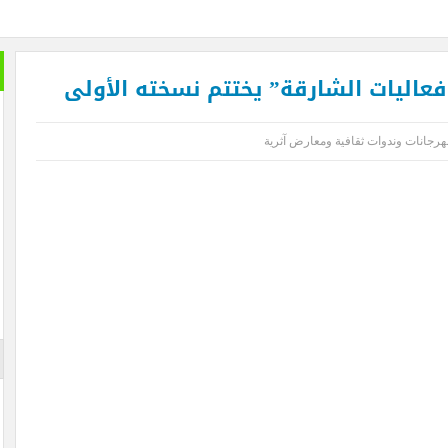
 أول زراعة للخلايا الجذعية في المنطقة لمريضة تعاني من التصلب اللويحي
افرين بنهاية العام لتصل إلى 64.3 مليون مسافر
ا مصر هي التي صدرت الإسلام وأزهرها منارته .. بقلم د. عبد الرحيم ريحان
طيران الإما
قبالًا كبيرًا من الجمهور في يوم مئوية اكتشاف مقبرة الملك الذهبي
هرجانات وندوات ثقافية ومعارض آثرية