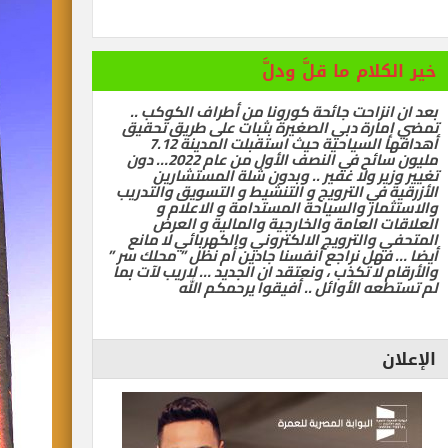
خير الكلام ما قلَّ ودلَّ
رات تسيّر رحلتين مباشرتين يومياً إلى كولومبو أول ديسمبر
بعد ان انزاحت جائحة كورونا من أطراف الكوكب ..
تمضي إمارة دبي الصغيرة بثبات على طريق تحقيق
أهدافها السياحية حيث استقبلت المدينة 7.12
مليون سائح في النصف الأول من عام 2022… دون
تغيير وزير ولا غفير .. وبدون شلة المستشارين
الأزرقية في الترويج و التنشيط و التسويق والتدريب
والاستثمار والسياحة المستدامة و الاعلام و
العلاقات العامة والخارجية والمالية و العرض
المتحفي والترويج الالكتروني والكهربائي لا مانع
أيضا … فهل نراجع أنفسنا جادين أم نظل ” محلك سر ”
والأرقام لا تكذب ، ونعتقد ان الجديد … لاريب لآت بما
لم تستطعه الأوائل .. أفيقوا يرحمكم الله
الإعلان