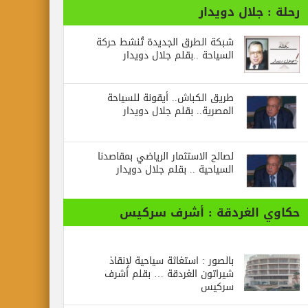
رحلة : جلال دويدار
شبكة الطرق الجديدة تُنشط حركة
السياحة ..بقلم جلال دويدار
طريق الكباش.. أيقونة للسياحة
المصرية.. بقلم جلال دويدار
لصالح الاستثمار الرياضي بمقاصدنا
السياحية .. بقلم جلال دويدار
حكاوي الغردقة : أشرف سركيس
بالصور : استغاثة سياحية لإنقاذ
شيراتون الغردقة … بقلم أشرف
سركيس