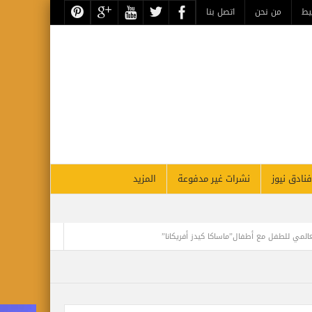
يط
من نحن
اتصل بنا
فنادق نيوز
نشرات غير مدفوعة
المزيد
عالمي للطفل مع أطفال”ماساكا كيدز أفريكانا”
تجلي الأعظم.. تقرير أثري