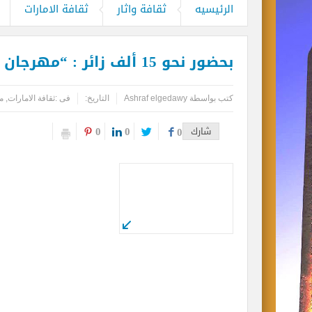
مركز أبوظبي للخلايا الجذعية ينجح بإجراء
الرئيسيه
ثقافة واثار
ثقافة الامارات
مطارات دبي تتوقع زيادة استثنائية في أعداد المس
بحضور نحو 15 ألف زائر : “مهرجان فعاليات الشارقة” يختتم نسخته الأولى
كأس العالم وحتى لا تضيع الحقوق..انتبهو
المواقع الأثرية والمتاحف المصرية تشهد إ
كتب بواسطة
Ashraf elgedawy
التاريخ:
فى :
ثقافة الامارات
,
م
0
0
شارك
0