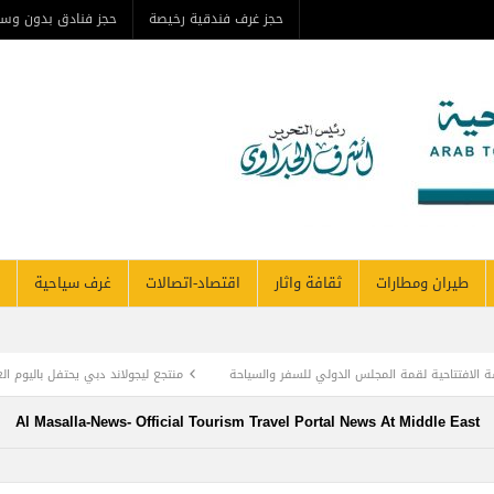
حجز غرف فندقية رخيصة
حجز فنادق بدون وس
طيران ومطارات
ثقافة واثار
اقتصاد-اتصالات
غرف سياحية
الافتتاحية لقمة المجلس الدولي للسفر والسياحة
منتجع ليجولاند دبي يحتفل باليوم ال
وأديب الأمة د. عبد العزيز المقالح
وفد روماني يزور دير سانت كاترين للترويج لمشروع ال
Al Masalla-News- Official Tourism Travel Portal News At Middle East
TOURISM RECOVERY ACCELERATES TO REA