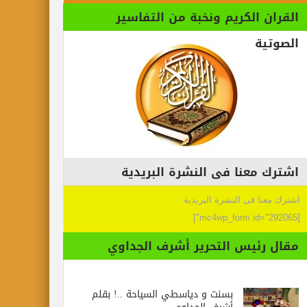
القران الكريم ونخبة من التفاسير
الصوتية
اشترك معنا فى النشرة البريدية
اشترك معنا فى النشرة البريدية
[mc4wp_form id="292065"]
مقال رئيس التحرير أشرف الجداوي
بسنت و دياسطي السياحة ..! بقلم