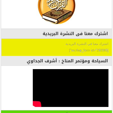
اشترك معنا فى النشرة البريدية
اشترك معنا فى النشرة البريدية
[mc4wp_form id="292065"]
السياحة ومؤتمر المناخ : أشرف الجداوي