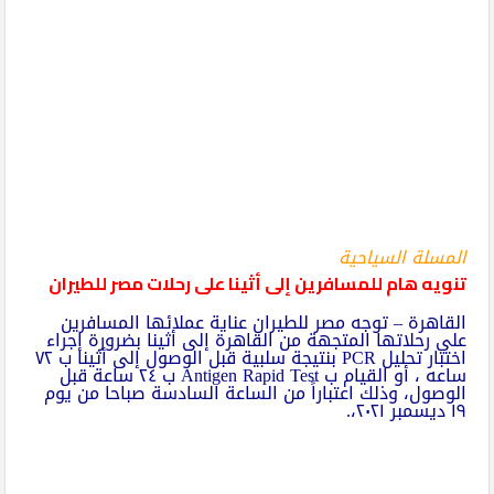
المسلة السياحية
تنويه هام للمسافرين إلى أثينا على رحلات مصر للطيران
القاهرة – توجه مصر للطيران عناية عملائها المسافرين
علي رحلاتها المتجهة من القاهرة إلى أثينا بضرورة إجراء
اختبار تحليل PCR بنتيجة سلبية قبل الوصول إلى أثينا ب ٧٢
ساعه ، أو القيام ب Antigen Rapid Test ب ٢٤ ساعة قبل
الوصول، وذلك اعتباراً من الساعة السادسة صباحا من يوم
١٩ ديسمبر ٢٠٢١،.