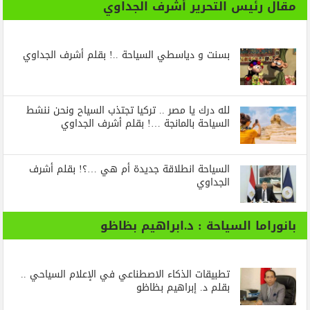
مقال رئيس التحرير أشرف الجداوي
بسنت و دياسطي السياحة ..! بقلم أشرف الجداوي
لله درك يا مصر .. تركيا تجتذب السياح ونحن ننشط
السياحة بالمانجة …! بقلم أشرف الجداوي
السياحة انطلاقة جديدة أم هي …؟! بقلم أشرف
الجداوي
بانوراما السياحة : د.ابراهيم بظاظو
تطبيقات الذكاء الاصطناعي في الإعلام السياحي ..
بقلم د. إبراهيم بظاظو