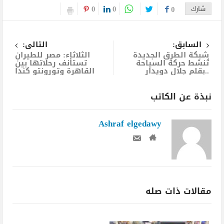
0
0
شارك
0
السابق:
التالى:
شبكة الطرق الجديدة
الثلاثاء: مصر للطيران
تُنشط حركة السياحة
تستأنف رحلاتها بين
..بقلم جلال دويدار
القاهرة وتورونتو كندا
نبذة عن الكاتب
Ashraf elgedawy
مقالات ذات صله