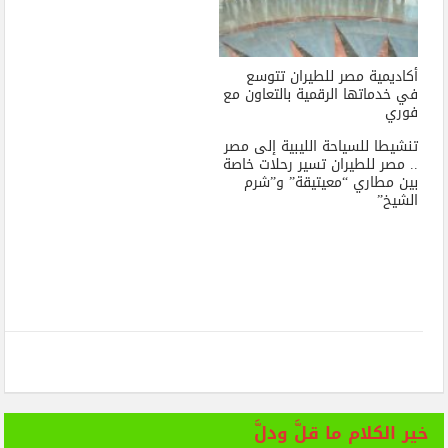
أكاديمية مصر للطيران تتوسع
في خدماتها الرقمية بالتعاون مع
فوري
تنشيطا للسياحة الليبية إلى مصر
.. مصر للطيران تسير رحلات خاصة
بين مطاري “معيتيقة” و”شرم
الشيخ”
خير الكلام ما قلَّ ودلَّ