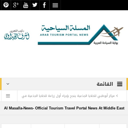
القائمة
مركز أبوظبي للخلايا الجذعية ينجح بإجراء أول زراعة للخلايا الجذعية في
المنطقة لمريضة تعاني من التصلب اللويحي
Al Masalla-News- Official Tourism Travel Portal News At Middle East
مطارات دبي تتوقع زيادة استثنائية في أعداد المسافرين بنهاية العام