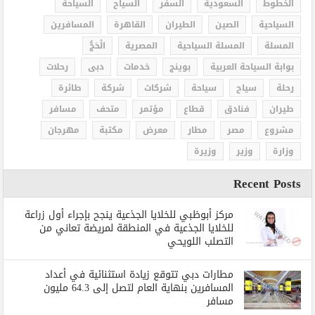
الخطوط
السعودية
السفر
السياح
السياحة
السياحية
الصين
الطيران
القاهرة
المسافرين
المسلة
المسلة السياحية
المصرية
الْحَجُّ
بوابة السياحة العربية
بوينج
خدمات
دبى
رحلات
رحلة
سياح
سياحة
شركات
شركة
طائرة
طيران
فنادق
قطاع
مؤتمر
متحف
مسافر
مشروع
مصر
مطار
معرض
مكتبة
مهرجان
وزارة
وزير
وزيرة
Recent Posts
مركز أبوظبي للخلايا الجذعية ينجح بإجراء أول زراعة
للخلايا الجذعية في المنطقة لمريضة تعاني من
التصلب اللويحي
مطارات دبي تتوقع زيادة استثنائية في أعداد
المسافرين بنهاية العام لتصل إلى 64.3 مليون
مسافر