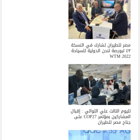
مصر للطيران تشارك في النسخة
٤٣ لبورصة لندن الدولية للسياحة
WTM 2022
لليوم الثالث علي التوالي : إقبال
المشاركين بمؤتمر COP27 على
جناح مصر للطيران