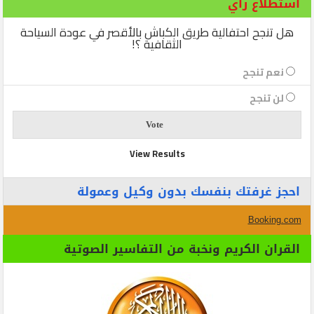
استطلاع رأي
هل تنجح احتفالية طريق الكباش بالأقصر في عودة السياحة
الثقافية ؟!
نعم تنجح
لن تنجح
View Results
احجز غرفتك بنفسك بدون وكيل وعمولة
Booking.com
القران الكريم ونخبة من التفاسير الصوتية