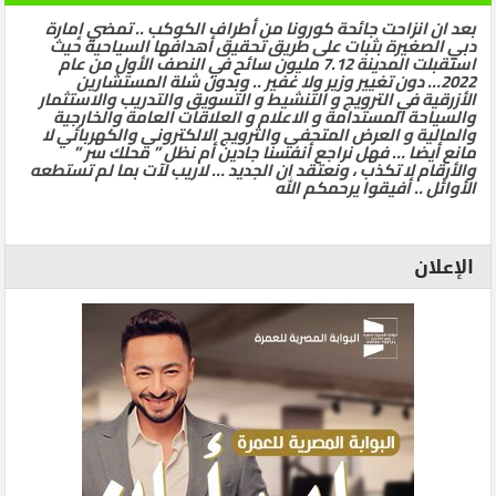
بعد ان انزاحت جائحة كورونا من أطراف الكوكب .. تمضي إمارة
دبي الصغيرة بثبات على طريق تحقيق أهدافها السياحية حيث
استقبلت المدينة 7.12 مليون سائح في النصف الأول من عام
2022… دون تغيير وزير ولا غفير .. وبدون شلة المستشارين
الأزرقية في الترويج و التنشيط و التسويق والتدريب والاستثمار
والسياحة المستدامة و الاعلام و العلاقات العامة والخارجية
والمالية و العرض المتحفي والترويج الالكتروني والكهربائي لا
مانع أيضا … فهل نراجع أنفسنا جادين أم نظل ” محلك سر ”
والأرقام لا تكذب ، ونعتقد ان الجديد … لاريب لآت بما لم تستطعه
الأوائل .. أفيقوا يرحمكم الله
الإعلان