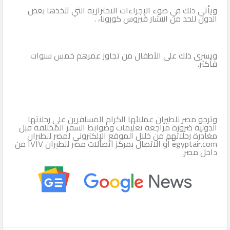
ويأتي ذلك في ضوء الإجراءات الاحترازية التي تتخذها بعض
الدول للحد من انتشار فيروس كورونا، .
ويسرى ذلك على الأطفال من تجاوز عمرهم خمس سنوات
فأكثر.
وترجو مصر للطيران عملائها الكرام المسافرين علي رحلاتها
الدولية ضرورة مراجعة تعليمات وضوابط السفر المختلفة قبل
مغادرة رحلاتهم من خلال الموقع الإلكتروني لمصر للطيران
egyptair.com أو الاتصال بمركز اتصالات مصر للطيران ١٧١٧ من
داخل مصر.