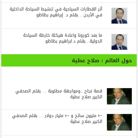
أثر القطارات السياحية في تنشيط السياحة الداخلية
في الأردن .. بقلم د. إبراهيم بظاظو
ما بعد كورونا واعادة هيكلة خارطة السياحة
الدولية…بقلم د.ابراهيم بظاظو
حول العالم : صلاح عطية
قصة نجاح ..ومواجهة مطلوبة … بقلم الصحفي
الكبير صلاح عطية
١٠٠ مليون سائح و ١٠٠ مليار دولار … بقلم الصحفي
الكبير صلاح عطية