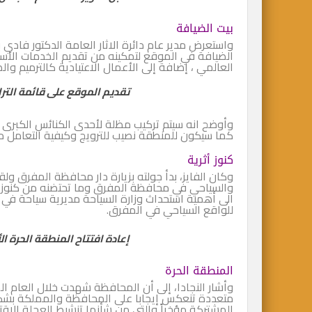
بيت الضيافة
واستعرض مدير عام دائرة الاثار العامة الدكتور فادي 
الضيافة في الموقع لتمكينه من تقديم الخدمات الأسا
العالمي ، إضافة إلى الأعمال الاعتيادية كالترميم والص
تقديم الموقع على قائمة التر
وأوضح انه سيتم تركيب مظلة لأحدى الكنائس الكبرى
كما سيكون للمنطقة نصيب للترويج وكيفية التعامل مع
كنوز أثرية
وكان الفايز، بدأ جولته بزيارة دار محافظة المفرق و
والسياحي في محافظة المفرق وما تحتضنه من كنوز أثرية
الى أهمية استحداث وزارة السياحة مديرية سياحة في 
للواقع السياحي في المفرق.
إعادة افتتاح المنطقة الحرة ا
المنطقة الحرة
وأشار النجادا، إلى أن المحافظة شهدت خلال العام ا
متعددة تنعكس إيجابا على المحافظة والمملكة بشكل ع
المشتركة مؤخراً والتي من شأنها تنشيط العجلة الاقت