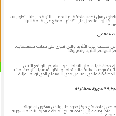
بلعاوي سبل تطوير منطقة ام الاجمال الأثرية من خلال تطوير بيت
سية للزوار والعمل على تقديم الموقع على قائمة التراث
يانة.
اث العالمي
 في منطقة رحاب الأثرية والتي تحوي على قطعة فسيفسائية،
 المواقع الأثرية وتطويرها.
لقاء محافظها سلمان النجادا الذي استعرض الواقع الأثري
 يتوجب العناية والاهتمام بها نظراً لقيمتها التاريخية، مشيرا
المحافظة والذي يعبر عن مدى الاهتمام الذي توليه الوزارة
لأردنية السورية المشتركة
لماضي إعادة فتح مركز حدود جابر والذي سيكون له فوائد
ام، إضافة إلى إعادة افتتاح المنطقة الحرة الأردنية السورية
صادية .