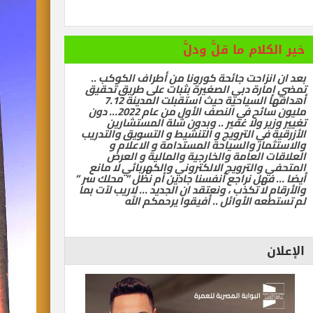
خير الكلام ما قلَّ ودلَّ
بعد ان انزاحت جائحة كورونا من أطراف الكوكب ..
تمضي إمارة دبي الصغيرة بثبات على طريق تحقيق
أهدافها السياحية حيث استقبلت المدينة 7.12
مليون سائح في النصف الأول من عام 2022… دون
تغيير وزير ولا غفير .. وبدون شلة المستشارين
الأزرقية في الترويج و التنشيط و التسويق والتدريب
والاستثمار والسياحة المستدامة و الاعلام و
العلاقات العامة والخارجية والمالية و العرض
المتحفي والترويج الالكتروني والكهربائي لا مانع
أيضا … فهل نراجع أنفسنا جادين أم نظل ” محلك سر ”
والأرقام لا تكذب ، ونعتقد ان الجديد … لاريب لآت بما
لم تستطعه الأوائل .. أفيقوا يرحمكم الله
الإعلان