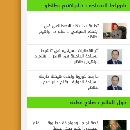
بانوراما السياحة : د.ابراهيم بظاظو
تطبيقات الذكاء الاصطناعي في
الإعلام السياحي .. بقلم د. إبراهيم
بظاظو
أثر القطارات السياحية في تنشيط
السياحة الداخلية في الأردن .. بقلم د.
إبراهيم بظاظو
ما بعد كورونا واعادة هيكلة خارطة
السياحة الدولية…بقلم د.ابراهيم
بظاظو
حول العالم : صلاح عطية
قصة نجاح ..ومواجهة مطلوبة … بقلم
الصحفي الكبير صلاح عطية