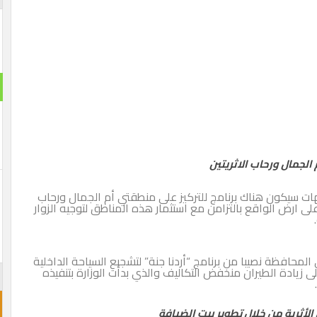
الجمال ورحاب الاثريتين
ات سيكون هناك برنامج للتركيز على منطقتي أم الجمال ورحاب
 على ارض الواقع بالتزامن مع استثمار هذه المناطق لتوجيه الزوار
 المحافظة نصيبا من برنامج “أردنا جنة” لتشجيع السياحة الداخلية
 إلى زيادة الطيران منخفض التكاليف والذي بدأت الوزارة بتنفيذه
لأثرية من خلال تطوير بيت الضيافة