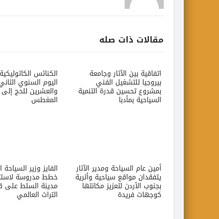
مقالات ذات صله
اتفاقية بين الآثار وجامعة
الكنائس الكاثوليكية
بيروجيا للتشغيل الفني
اليوم السنوي الثاني
بمشروع تحسين قدرة التنمية
والعشرين للحج إلى 
السياحية بمأدبا
المغطس
أمين عام السياحة ومدير الآثار
الفايز وزير السياحة ا
يتفقدان مواقع سياحية وأثرية
خطط مدروسة لاستثما
بجنوب الأردن لتعزيز مكانتها
مدينة السلط على قا
كوجهات فريدة
التراث العالمي