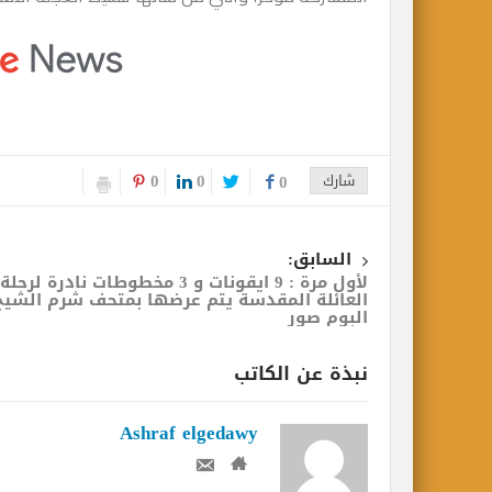
0
0
شارك
0
السابق:
لأول مرة : 9 ايقونات و 3 مخطوطات نادرة لرحلة
العائلة المقدسة يتم عرضها بمتحف شرم الشيخ 
البوم صور
نبذة عن الكاتب
Ashraf elgedawy