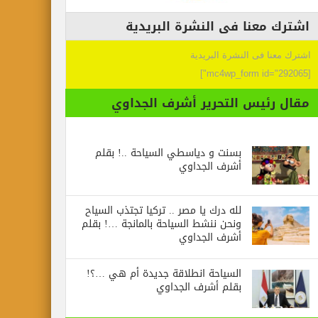
اشترك معنا فى النشرة البريدية
اشترك معنا فى النشرة البريدية
[mc4wp_form id="292065"]
مقال رئيس التحرير أشرف الجداوي
بسنت و دياسطي السياحة ..! بقلم
أشرف الجداوي
لله درك يا مصر .. تركيا تجتذب السياح
ونحن ننشط السياحة بالمانجة …! بقلم
أشرف الجداوي
السياحة انطلاقة جديدة أم هي …؟!
بقلم أشرف الجداوي