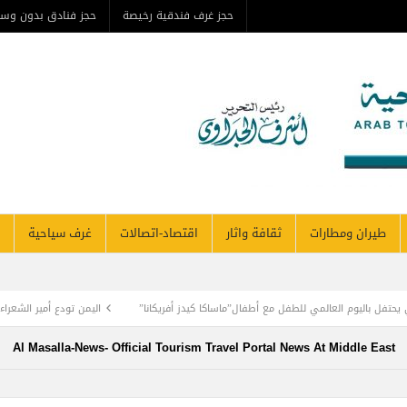
حجز غرف فندقية رخيصة
حجز فنادق بدون وس
طيران ومطارات
ثقافة واثار
اقتصاد-اتصالات
غرف سياحية
العالمي للطفل مع أطفال”ماساكا كيدز أفريكانا”
اليمن تودع أمير الشعراء … وشاعر الفصح
Al Masalla-News- Official Tourism Travel Portal News At Middle East