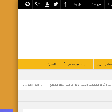
يط
من نحن
اتصل بنا
فنادق نيوز
نشرات غير مدفوعة
المزيد
ى وأديب الأمة د. عبد العزيز المقالح
وفد روماني يزور دير سانت كاترين للترويج لمشروع