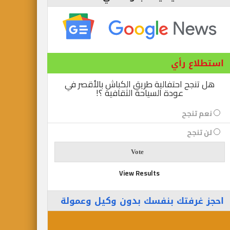
استطلاع رأي
هل تنجح احتفالية طريق الكباش بالأقصر في
عودة السياحة الثقافية ؟!
نعم تنجح
لن تنجح
View Results
احجز غرفتك بنفسك بدون وكيل وعمولة